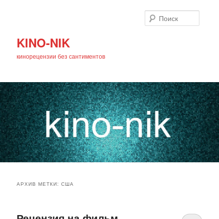
Поиск
KINO-NIK
кинорецензии без сантиментов
Главное
Перейти
Перейти
меню
АРХИВ МЕТКИ:
США
к
к
основному
дополнительному
Рецензия на фильм