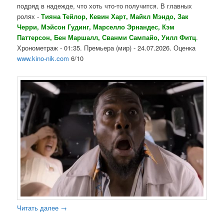
подряд в надежде, что хоть что-то получится. В главных
ролях -
Тияна Тейлор, Кевин Харт, Майкл Мэндо, Зак
Черри, Мэйсон Гудинг, Марселло Эрнандес, Кэм
Паттерсон, Бен Маршалл, Сванми Сампайо, Уилл Фитц
.
Хронометраж - 01:35. Премьера (мир) - 24.07.2026. Оценка
www.kino-nik.com
6/10
Читать далее
→