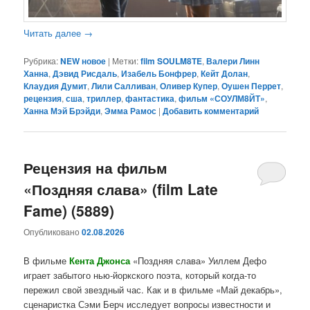
Читать далее
→
Рубрика:
NEW новое
|
Метки:
film SOULM8TE
,
Валери Линн
Ханна
,
Дэвид Рисдаль
,
Изабель Бонфрер
,
Кейт Долан
,
Клаудия Думит
,
Лили Салливан
,
Оливер Купер
,
Оушен Перрет
,
рецензия
,
сша
,
триллер
,
фантастика
,
фильм «СОУЛМ8ЙТ»
,
Ханна Мэй Брэйди
,
Эмма Рамос
|
Добавить комментарий
Рецензия на фильм
«Поздняя слава» (film Late
Fame) (5889)
Опубликовано
02.08.2026
В фильме
Кента Джонса
«Поздняя слава» Уиллем Дефо
играет забытого нью-йоркского поэта, который когда-то
пережил свой звездный час. Как и в фильме «Май декабрь»,
сценаристка Сэми Берч исследует вопросы известности и