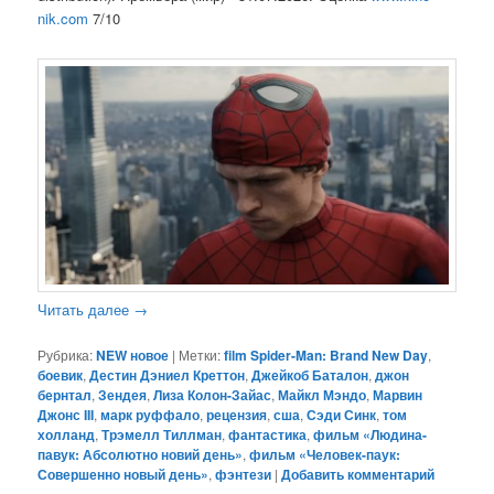
nik.com
7/10
Читать далее
→
Рубрика:
NEW новое
|
Метки:
film Spider-Man: Brand New Day
,
боевик
,
Дестин Дэниел Креттон
,
Джейкоб Баталон
,
джон
бернтал
,
Зендея
,
Лиза Колон-Зайас
,
Майкл Мэндо
,
Марвин
Джонс III
,
марк руффало
,
рецензия
,
сша
,
Сэди Синк
,
том
холланд
,
Трэмелл Тиллман
,
фантастика
,
фильм «Людина-
павук: Абсолютно новий день»
,
фильм «Человек-паук:
Совершенно новый день»
,
фэнтези
|
Добавить комментарий