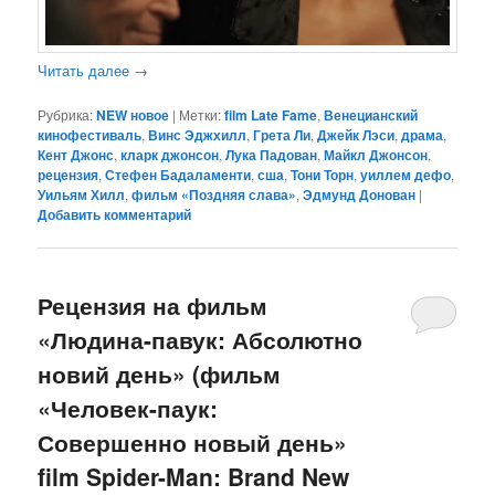
Читать далее
→
Рубрика:
NEW новое
|
Метки:
film Late Fame
,
Венецианский
кинофестиваль
,
Винс Эджхилл
,
Грета Ли
,
Джейк Лэси
,
драма
,
Кент Джонс
,
кларк джонсон
,
Лука Падован
,
Майкл Джонсон
,
рецензия
,
Стефен Бадаламенти
,
сша
,
Тони Торн
,
уиллем дефо
,
Уильям Хилл
,
фильм «Поздняя слава»
,
Эдмунд Донован
|
Добавить комментарий
Рецензия на фильм
«Людина-павук: Абсолютно
новий день» (фильм
«Человек-паук:
Совершенно новый день»
film Spider-Man: Brand New