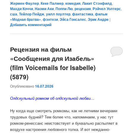
Жермен Фаулер
,
Кеке Палмер
,
комедия
,
Лакит Стэнфилд
,
Махди Коччи
,
Наоми Аки
,
Поппи Лю
,
рецензия
,
Рэйчел Уолтерс
,
сша
,
Тейлор Пейдж
,
уилл поултер
,
фантастика
,
фильм
«Модная братва»
,
фэнтези
,
Эйса Гонсалес
,
Эрик Андре
|
Добавить комментарий
Рецензия на фильм
«Сообщения для Изабель»
(film Voicemails for Isabelle)
(5879)
Опубликовано
16.07.2026
Олдскульный ромком об олдскульной любви…
Ну когда еще смотреть ромкомы, как не летними вечерами
трудовых будней? Тем более что, напоминаем, у нас тут
ромком-ренессанс неистовствует и буквально распыляет в
воздухе настроения любовного толка. И вот нежданно-