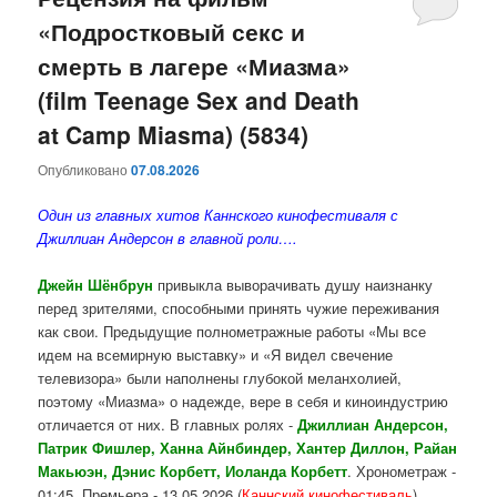
«Подростковый секс и
содержимому
содержимому
смерть в лагере «Миазма»
(film Teenage Sex and Death
at Camp Miasma) (5834)
Опубликовано
07.08.2026
Один из главных хитов Каннского кинофестиваля с
Джиллиан Андерсон в главной роли….
Джейн Шёнбрун
привыкла выворачивать душу наизнанку
перед зрителями, способными принять чужие переживания
как свои. Предыдущие полнометражные работы «Мы все
идем на всемирную выставку» и «Я видел свечение
телевизора» были наполнены глубокой меланхолией,
поэтому «Миазма» о надежде, вере в себя и киноиндустрию
отличается от них. В главных ролях -
Джиллиан Андерсон,
Патрик Фишлер, Ханна Айнбиндер, Хантер Диллон, Райан
Макьюэн, Дэнис Корбетт, Иоланда Корбетт
. Хронометраж -
01:45. Премьера - 13.05.2026 (
Каннский кинофестиваль
).