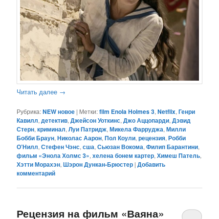
Читать далее
→
Рубрика:
NEW новое
|
Метки:
film Enola Holmes 3
,
Netflix
,
Генри
Кавилл
,
детектив
,
Джейсон Уоткинс
,
Джо Аццопарди
,
Дэвид
Стерн
,
криминал
,
Луи Патридж
,
Микела Фарруджа
,
Милли
Бобби Браун
,
Николас Аарон
,
Пол Коули
,
рецензия
,
Робби
О’Нилл
,
Стефен Чэнс
,
сша
,
Сьюзан Вокома
,
Филип Барантини
,
фильм «Энола Холмс 3»
,
хелена бонем картер
,
Химеш Патель
,
Хэтти Морахэн
,
Шэрон Дункан-Брюстер
|
Добавить
комментарий
Рецензия на фильм «Ваяна»