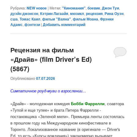
Рубрика:
NEW новое
|
Метки:
"Киномания"
,
боевик
,
Джон Туи
,
дуэйн джонсон
,
Кэтрин Лагаайя
,
мюзикл
,
рецензия
,
Рина Оуэн
,
сша
,
Томас Каил
,
фильм "Ваяна"
,
фильм Моана
,
Фрэнки
Адамс
,
фэнтези
|
Добавить комментарий
Рецензия на фильм
«Драйв» (film Driver’s Ed)
(5867)
Опубликовано
07.07.2026
Симпатичное роуд-муви о взрослении…
«Драйв» - молодежная комедия
Бобби Фаррелли
, соавтора
«Тупой и еще тупее» и брата Питера Фаррелли -
постановщика «Зеленой мили». Премьера ленты состоялась
в прошлом году на Международном кинофестивале в
Торонто. Локализованное название (в оригинале — Driver's
Ed, то есть «Курсы вождения») закономерно вызывает