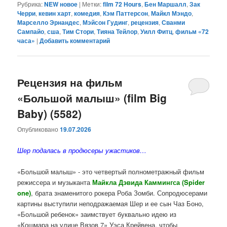
Рубрика:
NEW новое
|
Метки:
film 72 Hours
,
Бен Маршалл
,
Зак
Черри
,
кевин харт
,
комедия
,
Кэм Паттерсон
,
Майкл Мэндо
,
Марселло Эрнандес
,
Мэйсон Гудинг
,
рецензия
,
Сванми
Сампайо
,
сша
,
Тим Стори
,
Тияна Тейлор
,
Уилл Фитц
,
фильм «72
часа»
|
Добавить комментарий
Рецензия на фильм
«Большой малыш» (film Big
Baby) (5582)
Опубликовано
19.07.2026
Шер подалась в продюсеры ужастиков…
«Большой малыш» - это четвертый полнометражный фильм
режиссера и музыканта
Майкла Дэвида Каммингса (Spider
one)
, брата знаменитого рокера Роба Зомби. Сопродюсерами
картины выступили неподражаемая Шер и ее сын Чаз Боно,
«Большой ребенок» заимствует буквально идею из
«Кошмара на улице Вязов 7» Уэса Крейвена, чтобы