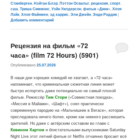
Стинберген
,
Нэйтан Блэр
,
Пэттон Освальт
,
рецензия
,
спорт
,
сша
,
Триша Симмонс
,
Уэйн Уилдерсон
,
фильм «Динк»
,
Хлоя
Лэйк
,
Хлоя Файнмен
,
эд харрис
,
Эли Джейн
,
Энди Роддик
|
Добавить комментарий
Рецензия на фильм «72
часа» (film 72 Hours) (5901)
Опубликовано
25.07.2026
В наши дни хороших комедий не хватает, а «72 часа»
напоминает, что криминальная сюжетная линия может
быстро испортить даже потенциально не самый плохой
фильм. Режиссёр
Тим Стори
(«Совместная поездка»,
«Миссия в Майами», «Шафт»), снял практически
современную пародию на «Мальчишник в Вегасе», которая
преследовала ничего более, кроме как немного рассмешить
зрителей. Но даже с актёрским составом во главе с
Кевином Хартом
и блистательными выпускниками Saturday
Night Live этот летний фильм от Netflix отчаянно бросает всё