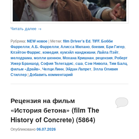
Читать далее
→
Рубрика:
NEW новое
|
Метки:
film Driver's Ed
,
TIFF. Бобби
Фаррелли
,
А.Б. Фаррелли
,
Алисса Милано
,
боевик
,
Бри Гигер
,
Клэйтон Фаррис
,
комедия
,
кумэйл нанджиани
,
Лайла Пэйт
,
мелодрама
,
молли шеннон
,
Мохана Кришнан
,
рецензия
,
Роберт
Уокер Браншод
,
София Телегадис
,
сша
,
Сэм Нивола
,
Тим Балц
,
фильм «Драйв»
,
Челци Линн
,
Эйдан Лапрет
,
Элла Оливия
Стиллер
|
Добавить комментарий
Рецензия на фильм
«История бетона» (film The
History of Concrete) (5864)
Опубликовано
06.07.2026