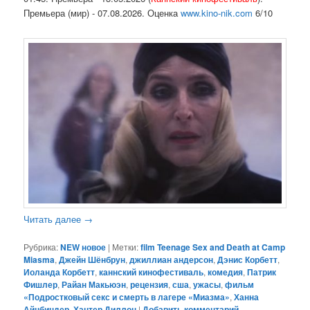
Премьера (мир) - 07.08.2026. Оценка
www.kino-nik.com
6/10
Читать далее
→
Рубрика:
NEW новое
|
Метки:
film Teenage Sex and Death at Camp
Miasma
,
Джейн Шёнбрун
,
джиллиан андерсон
,
Дэнис Корбетт
,
Иоланда Корбетт
,
каннский кинофестиваль
,
комедия
,
Патрик
Фишлер
,
Райан Макьюэн
,
рецензия
,
сша
,
ужасы
,
фильм
«Подростковый секс и смерть в лагере «Миазма»
,
Ханна
Айнбиндер
,
Хантер Диллон
|
Добавить комментарий