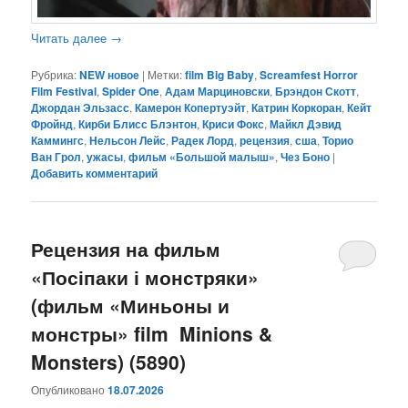
Читать далее
→
Рубрика:
NEW новое
|
Метки:
film Big Baby
,
Screamfest Horror
Film Festival
,
Spider One
,
Адам Марциновски
,
Брэндон Скотт
,
Джордан Эльзасс
,
Камерон Копертуэйт
,
Катрин Коркоран
,
Кейт
Фройнд
,
Кирби Блисс Блэнтон
,
Криси Фокс
,
Майкл Дэвид
Каммингс
,
Нельсон Лейс
,
Радек Лорд
,
рецензия
,
сша
,
Торио
Ван Грол
,
ужасы
,
фильм «Большой малыш»
,
Чез Боно
|
Добавить комментарий
Рецензия на фильм
«Посіпаки і монстряки»
(фильм «Миньоны и
монстры» film Minions &
Monsters) (5890)
Опубликовано
18.07.2026