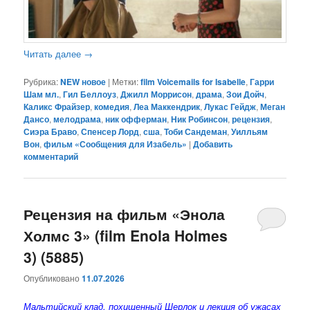
Читать далее
→
Рубрика:
NEW новое
|
Метки:
film Voicemails for Isabelle
,
Гарри
Шам мл.
,
Гил Беллоуз
,
Джилл Моррисон
,
драма
,
Зои Дойч
,
Каликс Фрайзер
,
комедия
,
Леа Маккендрик
,
Лукас Гейдж
,
Меган
Дансо
,
мелодрама
,
ник офферман
,
Ник Робинсон
,
рецензия
,
Сиэра Браво
,
Спенсер Лорд
,
сша
,
Тоби Сандеман
,
Уилльям
Вон
,
фильм «Сообщения для Изабель»
|
Добавить
комментарий
Рецензия на фильм «Энола
Холмс 3» (film Enola Holmes
3) (5885)
Опубликовано
11.07.2026
Мальтийский клад, похищенный Шерлок и лекция об ужасах