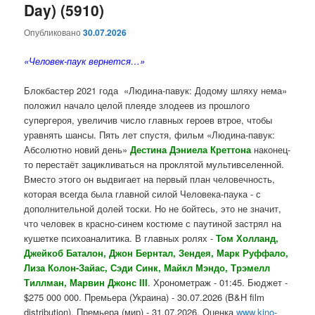
Day) (5910)
Опубликовано
30.07.2026
«Человек-паук вернется…»
Блокбастер 2021 года «Людина-павук: Додому шляху нема»
положил начало целой плеяде злодеев из прошлого
супергероя, увеличив число главных героев втрое, чтобы
уравнять шансы. Пять лет спустя, фильм «Людина-павук:
Абсолютно новий день»
Дестина Дэниела
Креттона
наконец-
то перестаёт зацикливаться на проклятой мультивселенной.
Вместо этого он выдвигает на первый план человечность,
которая всегда была главной силой Человека-паука - с
дополнительной долей тоски. Но не бойтесь, это не значит,
что человек в красно-синем костюме с паутиной застрял на
кушетке психоаналитика. В главных ролях -
Том Холланд,
Джейкоб Баталон, Джон Бернтал, Зендея, Марк Руффало,
Лиза Колон-Зайас, Сэди Синк, Майкл Мэндо, Трэмелл
Тиллман, Марвин Джонс III
. Хронометраж - 01:45. Бюджет -
$275 000 000. Премьера (Украина) - 30.07.2026 (B&H film
distribution). Премьера (мир) - 31.07.2026. Оценка
www.kino-