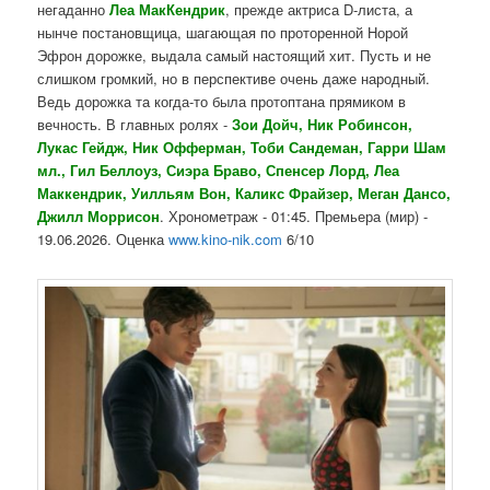
негаданно
Леа МакКендрик
, прежде актриса D-листа, а
нынче постановщица, шагающая по проторенной Норой
Эфрон дорожке, выдала самый настоящий хит. Пусть и не
слишком громкий, но в перспективе очень даже народный.
Ведь дорожка та когда-то была протоптана прямиком в
вечность. В главных ролях -
Зои Дойч, Ник Робинсон,
Лукас Гейдж, Ник Офферман, Тоби Сандеман, Гарри Шам
мл., Гил Беллоуз, Сиэра Браво, Спенсер Лорд, Леа
Маккендрик, Уилльям Вон, Каликс Фрайзер, Меган Дансо,
Джилл Моррисон
. Хронометраж - 01:45. Премьера (мир) -
19.06.2026. Оценка
www.kino-nik.com
6/10