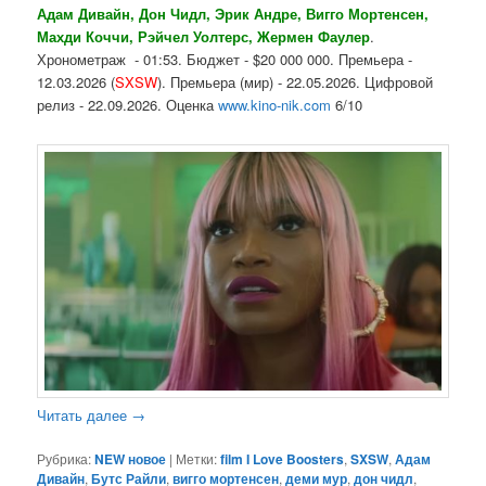
Адам Дивайн, Дон Чидл, Эрик Андре, Вигго Мортенсен,
Махди Коччи, Рэйчел Уолтерс, Жермен Фаулер
.
Хронометраж - 01:53. Бюджет - $20 000 000. Премьера -
12.03.2026 (
SXSW
). Премьера (мир) - 22.05.2026. Цифровой
релиз - 22.09.2026. Оценка
www.kino-nik.com
6/10
Читать далее
→
Рубрика:
NEW новое
|
Метки:
film I Love Boosters
,
SXSW
,
Адам
Дивайн
,
Бутс Райли
,
вигго мортенсен
,
деми мур
,
дон чидл
,