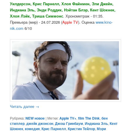
Уилдерсон, Крис Парнелл, Хлоя Файнмен, Эли Джейн,
Индиана Эль, Энди Роддик, Нэйтан Блэр, Кент Шокнек,
Хлоя Лэйк, Триша Симмонс
. Хронометраж - 01:35.
Премьера (мир) - 24.07.2026 (
Apple TV
). Оценка
www.kino-
nik.com
6/10
Читать далее
→
Рубрика:
NEW новое
|
Метки:
Apple TV+
,
film The Dink
,
бен
стиллер
,
джейк джонсон
,
Джош Гринбаум
,
Индиана Эль
,
Кент
Шокнек
,
комедия
,
Крис Парнелл
,
Кристин Тейлор
,
Мэри