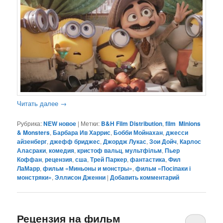
Читать далее
→
Рубрика:
NEW новое
|
Метки:
B&H Film Distribution
,
film Minions
& Monsters
,
Барбара Ив Харрис
,
Бобби Мойнахан
,
джесси
айзенберг
,
джефф бриджес
,
Джордж Лукас
,
Зои Дойч
,
Карлос
Аласраки
,
комедия
,
кристоф вальц
,
мультфільм
,
Пьер
Коффан
,
рецензия
,
сша
,
Трей Паркер
,
фантастика
,
Фил
ЛаМарр
,
фильм «Миньоны и монстры»
,
фильм «Посіпаки і
монстряки»
,
Эллисон Дженни
|
Добавить комментарий
Рецензия на фильм