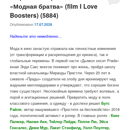
«Модная братва» (film I Love
Boosters) (5884)
Опубликовано
17.07.2026
Наденьте это немедленно…
Мода в кино зачастую отражала как личностные изменения
(от трансформации и раскрепощения до кризиса), так и
глобальные перемены. В первой части «Дьявол носит Prada»
юная Энди Сакс многое понимает про жизнь, пройдя школу
властной начальницы Миранды Пристли. Через 20 лет в
сиквеле «Прады» создатели на злобу дня иронизируют над
жадными миллиардерами и утверждают, что хорошие богачи
тоже существуют. Неспокойные времена требуют волевых, а
порой и агитационных решений. Превратить моду в поле
классового сражения, а одежду - в доспехи решил
Бутс
Райли
, автор нашумевшего «Простите за беспокойство» 2018
года, политический активист и рэпер. В главных ролях -
Кеке
Палмер, Наоми Аки, Тейлор Пейдж, Поппи Лю, Эйса
Гонсалес, Деми Мур, Лакит Стэнфилд, Уилл Поултер,