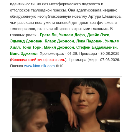
идентичности, но без метафорического подтекста и
отголосков таблоидной прессы. Она адаптировала недавно
обнаруженную неопубликованную новеллу Артура Шницлера,
чьи рассказы послужили основой для десятков фильмов и
телесериалов, включая «Широко закрытыми глазами». В
главных ролях -
Грета Ли, Уиллем Дефо, Джейк Лэси,
Эдмунд Донован, Кларк Джонсон, Лука Падован, Уильям
Хилл, Тони Торн, Майкл Джонсон, Стефен Бадаламенти,
Винс Эджхилл
. Хронометраж - 01:36. Премьера - 30.08.2025
(
Венецианский кинофестиваль
). Премьера (мир) - 07.08.2026.
Оценка
www.kino-nik.com
6/10