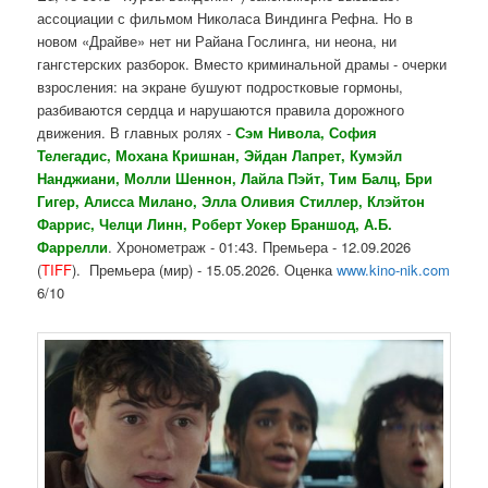
ассоциации с фильмом Николаса Виндинга Рефна. Но в
новом «Драйве» нет ни Райана Гослинга, ни неона, ни
гангстерских разборок. Вместо криминальной драмы - очерки
взросления: на экране бушуют подростковые гормоны,
разбиваются сердца и нарушаются правила дорожного
движения. В главных ролях -
Сэм Нивола, София
Телегадис, Мохана Кришнан, Эйдан Лапрет, Кумэйл
Нанджиани, Молли Шеннон, Лайла Пэйт, Тим Балц, Бри
Гигер, Алисса Милано, Элла Оливия Стиллер, Клэйтон
Фаррис, Челци Линн, Роберт Уокер Браншод, А.Б.
Фаррелли
. Хронометраж - 01:43. Премьера - 12.09.2026
(
TIFF
). Премьера (мир) - 15.05.2026. Оценка
www.kino-nik.com
6/10