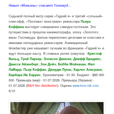
Новые «Миньоны» спасают Голливуд…
Седьмой полный метр серии «Гадкий я» и третий «сольный»
спин-офф, «Посіпаки і монстряки» режиссера
Пьера
Коффана
выглядит совершенно самодостаточным. Это
путешествие в прошлое кинематографа, эпоху «Золотого
века» Голливуда: фильм переполнен цитатами из классики и
именами легендарных режиссеров. Анимационный
блокбастер уже называют лучшим во франшизе «Гадкий я» и
ждут большую кассу. В главных ролях (озвучка) -
Кристоф
Вальц, Трей Паркер, Эллисон Дженни, Джефф Бриджес,
Джесси Айзенберг, Зои Дойч, Бобби Мойнахан, Фил
ЛаМарр, Пьер Коффан, Джордж Лукас, Карлос Аласраки,
Барбара Ив Харрис
. Хронометраж - 01:30. Бюджет - $85 000
000. Премьера (мир) - 01:07.2026. Премьера (Украина) -
01.07.2026 (
B&H film distribution
). Оценка
www.kino-nik.com
6/10