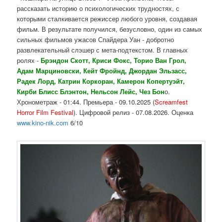
рассказать историю о психологических трудностях, с
которыми сталкивается режиссер любого уровня, создавая
фильм. В результате получился, безусловно, один из самых
сильных фильмов ужасов Спайдера Уан - добротно
развлекательный слэшер с мета-подтекстом. В главных
ролях -
Брэндон Скотт, Криси Фокс, Торио Ван Грол,
Адам Марциновски, Кейт Фройнд, Джордан Эльзасс,
Радек Лорд, Катрин Коркоран, Камерон Копертуэйт,
Кирби Блисс Блэнтон, Нельсон Лейс, Чез Бон
о.
Хронометраж - 01:44. Премьера - 09.10.2025 (
Screamfest
Horror Film Festival
). Цифровой релиз - 07.08.2026. Оценка
www.kino-nik.com
6/10