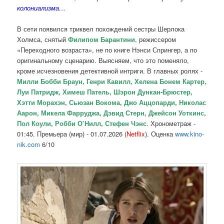
колониализма…
В сети появился триквел похождений сестры Шерлока
Холмса, снятый
Филипом Барантини
, режиссером
«Переходного возраста», не по книге Нэнси Спрингер, а по
оригинальному сценарию. Выясняем, что это поменяло,
кроме исчезновения детективной интриги. В главных ролях -
Милли Бобби Браун, Генри Кавилл, Хелена Бонем Картер,
Луи Патридж, Химеш Патель, Шэрон Дункан-Брюстер,
Хэтти Морахэн, Сьюзан Вокома, Джо Аццопарди, Николас
Аарон, Микела Фарруджа, Дэвид Стерн, Джейсон Уоткинс,
Пол Коули, Робби О’Нилл, Стефен Чэнс
. Хронометраж -
01:45. Премьера (мир) - 01.07.2026 (
Netflix
). Оценка
www.kino-
nik.com
6/10