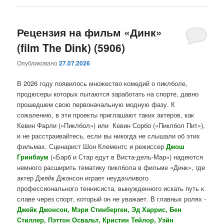
Рецензия на фильм «Динк»
(film The Dink) (5906)
Опубликовано
27.07.2026
В 2026 году появилось множество комедий о пиклболе,
продюсеры которых пытаются заработать на спорте, давно
прошедшем свою первоначальную модную фазу. К
сожалению, в эти проекты приглашают таких актеров, как
Кевин Фарли («Пиклбол») или Кевин Сорбо («Пиклбол Пит»),
и не расстраивайтесь, если вы никогда не слышали об этих
фильмах. Сценарист Шон Клементс и режиссер
Джош
Гринбаум
(«Барб и Стар едут в Виста-дель-Мар») надеются
немного расширить тематику пиклбола в фильме «Динк», где
актер Джейк Джонсон играет неудачливого
профессионального теннисиста, вынужденного искать путь к
славе через спорт, который он не уважает. В главных ролях -
Джейк Джонсон, Мэри Стинберген, Эд Харрис, Бен
Стиллер, Пэттон Освальт, Кристин Тейлор, Уэйн