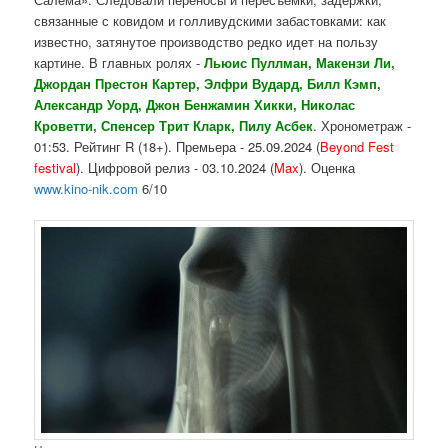
связанные с ковидом и голливудскими забастовками: как
известно, затянутое производство редко идет на пользу
картине. В главных ролях -
Льюис Пуллман, Макензи Ли,
Джордан Престон Картер, Элфри Вудард, Билл Кэмп,
Александр Уорд, Джон Бенжамин Хикки, Николас
Кроветти, Спенсер Трит Кларк, Пилу Асбек
. Хронометраж -
01:53. Рейтинг R (18+). Премьера - 25.09.2024 (
Beyond Fest
festival
). Цифровой релиз - 03.10.2024 (
Max
). Оценка
www.kino-nik.com
6/10