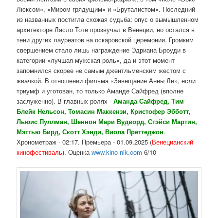
Люксом», «Миром грядущим» и «Бруталистом». Последний
из названных постигла схожая судьба: опус о вымышленном
архитекторе Ласло Тоте прозвучал в Венеции, но остался в
тени других лауреатов на оскаровской церемонии. Громким
свершением стало лишь награждение Эдриана Броуди в
категории «лучшая мужская роль», да и этот момент
запомнился скорее не самым джентльменским жестом с
жвачкой. В отношении фильма «Завещание Анны Ли», если
триумф и уготован, то только Аманде Сайфред (вполне
заслуженно). В главных ролях -
Аманда Сайфред, Тим
Блейк Нельсон, Томасин Маккензи, Кристофер Эбботт,
Льюис Пуллман, Шеннон Мари Вудворд, Стэйси Мартин,
Мэттью Бирд, Скотт Хэнди, Виола Преттеджон
.
Хронометраж - 02:17. Премьера - 01.09.2025 (
Венецианский
кинофестиваль
). Оценка
www.kino-nik.com
6/10