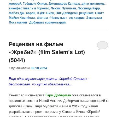
мюррей
,
Гэбриэл Юнион
,
Дженнифер Кулидж
,
дито монтиель
,
кинофестиваль в Торонто
,
Льюис Пуллман
,
Люсинда Карр
,
Майлз Дж. Харви
,
П.Дж. Бирн
,
Пит Дэвидсон
,
рецензия
,
Скотт
Майкл Кэмпбелл
,
фильм «Чокнутые»
,
эд харрис
,
Эмануэла
Постаккини
|
Добавить комментарий
Рецензия на фильм
«Жребий» (film Salem’s Lot)
(5044)
Опубликовано
09.10.2024
Еще одна экранизация романа «Жребий Салема» -
бестолковая, но жутко обаятельная…
Режиссер и сценарист
Гари Доберман
уже оказывался в
проклятых землях Новой Англии. Доберман писал сценарий к
дилогии «Оно» Энди Мускетти и еще в 2019 году начал
разрабатывать проект по роману Стивена Кинга «Жребий
Салема». Следовали переносы и пересъемки, задержки,