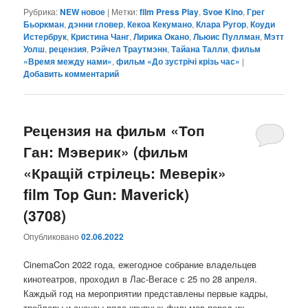
Рубрика:
NEW новое
|
Метки:
film Press Play
,
Svoe Kino
,
Грег
Бьоркман
,
дэнни гловер
,
Кекоа Кекумано
,
Клара Ругор
,
Коуди
Истербрук
,
Кристина Чанг
,
Лирика Окано
,
Льюис Пуллман
,
Мэтт
Уолш
,
рецензия
,
Рэйчел Траутмэнн
,
Тайана Талли
,
фильм
«Время между нами»
,
фильм «До зустрічі крізь час»
|
Добавить комментарий
Рецензия на фильм «Топ
Ган: Мэверик» (фильм
«Кращій стрілець: Меверік»
film Top Gun: Maverick)
(3708)
Опубликовано
02.06.2022
CinemaCon 2022 года, ежегодное собрание владельцев
кинотеатров, проходил в Лас-Вегасе с 25 по 28 апреля.
Каждый год на мероприятии представлены первые кадры,
трейлеры и анонсы ряда крупных фильмов перед их