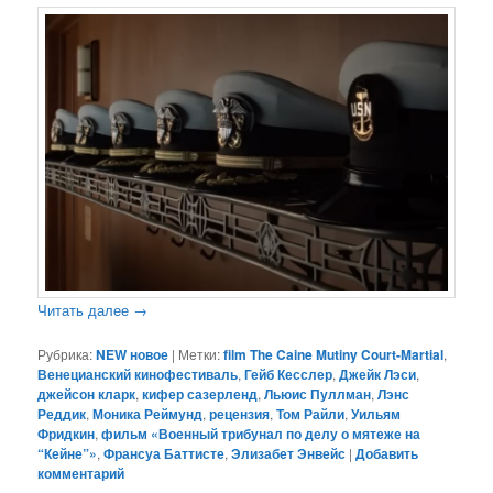
Читать далее
→
Рубрика:
NEW новое
|
Метки:
film The Caine Mutiny Court-Martial
,
Венецианский кинофестиваль
,
Гейб Кесслер
,
Джейк Лэси
,
джейсон кларк
,
кифер сазерленд
,
Льюис Пуллман
,
Лэнс
Реддик
,
Моника Реймунд
,
рецензия
,
Том Райли
,
Уильям
Фридкин
,
фильм «Военный трибунал по делу о мятеже на
“Кейне”»
,
Франсуа Баттисте
,
Элизабет Энвейс
|
Добавить
комментарий