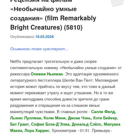
«Необычайно умные
содержимому
содержимому
создания» (film Remarkably
Bright Creatures) (5810)
Опубликовано
18.05.2026
Осьминоги тоже чувствуют…
Netflix предлагает трогательную и даже скорее
сентиментальную новинку «Необычайно умные создания» от
режиссера
Оливии Ньюман
. Это адаптация одноименного
литературного бестселлера Шелби Ван Пелт. Миловидная
история может прийтись по вкусу тем, кто тоже в данный
момент переживает утрату и ищет утешение. Но в то же
время мелодрама способна довести зрителя до грани
раздражения и отвращения из-за слишком явных
манипуляций чувствами. В главных ролях -
Салли Филд,
Льюис Пуллман, Колм Мини, Джоан Чэнь, Кэти Бейкер,
Бет Грант, София Блэк-Д’Элиа, Дональд Сэйлс, Мапуана
Макиа, Лора Харрис
. Хронометраж - 01:51. Премьера -