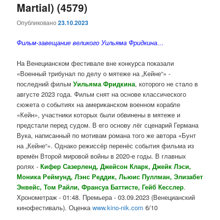
Martial) (4579)
Опубликовано
23.10.2023
Фильм-завещание великого Уильяма Фридкина…
На Венецианском фестивале вне конкурса показали
«Военный трибунал по делу о мятеже на „Кейне“» -
последний фильм
Уильяма Фридкина
, которого не стало в
августе 2023 года.
Фильм снят на основе классического
сюжета о событиях на американском военном корабле
«Кейн», участники которых были обвинены в мятеже и
предстали перед судом. В его основу лёг сценарий
Германа
Вука
, написанный по мотивам романа того же автора «Бунт
на „Кейне“». Однако режиссёр перенёс события фильма из
времён Второй мировой войны в 2020-е годы.
В главных
ролях
-
Кифер Сазерленд
,
Джейсон Кларк
,
Джейк Лэси
,
Моника
Реймунд
,
Лэнс Реддик
,
Льюис Пуллман
,
Элизабет
Энвейс
,
Том Райли
,
Франсуа Баттисте
, Гейб Кесслер
.
Хронометраж - 01:48. Премьера - 0
3.09.2023
(Венецианский
кинофестиваль). Оценка
www.kino-nik.com
6/10