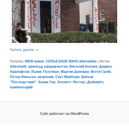
Читать далее
→
Рубрика:
NEW новое
,
СЕРЬЕЗНОЕ КИНО alternative
|
Метки:
Aftermath
,
арнольд шварценеггер
,
Виталий Калоев
,
Даррен
Аранофски
,
Льюис Пуллман
,
Мартин Донован
,
Мэгги Грэйс
,
Петер Нильсен
,
рецензия
,
Скут МакНэри
,
фильм
"Последствия"
,
Ханна Уэр
,
Эллиотт Лестер
|
Добавить
комментарий
Сайт работает на WordPress