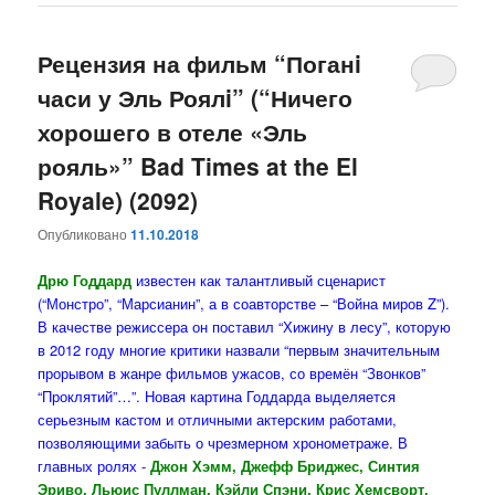
Рецензия на фильм “Поганi
часи у Эль Роялi” (“Ничего
хорошего в отеле «Эль
рояль»” Bad Times at the El
Royale) (2092)
Опубликовано
11.10.2018
Дрю Годдард
известен как талантливый сценарист
(“Монстро”, “Марсианин”, а в соавторстве – “Война миров Z”).
В качестве режиссера он поставил “Хижину в лесу”, которую
в 2012 году многие критики назвали “первым значительным
прорывом в жанре фильмов ужасов, со времён “Звонков”
“Проклятий”…”. Новая картина Годдарда выделяется
серьезным кастом и отличными актерским работами,
позволяющими забыть о чрезмерном хронометраже. В
главных ролях -
Джон Хэмм, Джефф Бриджес, Синтия
Эриво, Льюис Пуллман, Кэйли Спэни, Крис Хемсворт,