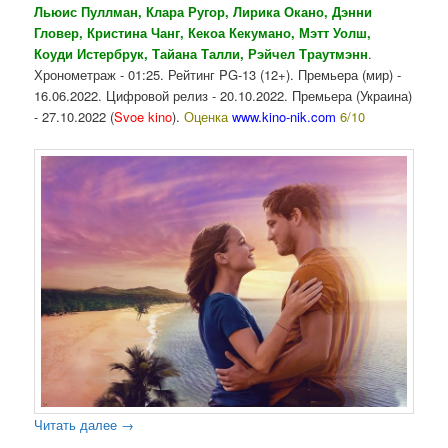
Льюис Пуллман, Клара Ругор, Лирика Окано, Дэнни
Гловер, Кристина Чанг, Кекоа Кекумано, Мэтт Уолш,
Коуди Истербрук, Тайана Талли, Рэйчел Траутмэнн
.
Хронометраж - 01:25. Рейтинг PG-13 (12+). Премьера (мир) -
16.06.2022. Цифровой релиз - 20.10.2022. Премьера (Украина)
- 27.10.2022 (
Svoe kino
).
Оценка
www.kino-nik.com
6/10
Читать далее
→