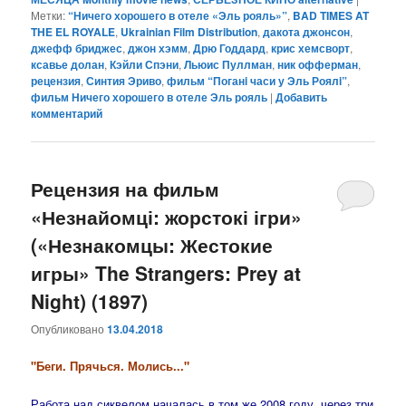
Метки:
“Ничего хорошего в отеле «Эль рояль»”
,
BAD TIMES AT
THE EL ROYALE
,
Ukrainian Film Distribution
,
дакота джонсон
,
джефф бриджес
,
джон хэмм
,
Дрю Годдард
,
крис хемсворт
,
ксавье долан
,
Кэйли Спэни
,
Льюис Пуллман
,
ник офферман
,
рецензия
,
Синтия Эриво
,
фильм “Поганi часи у Эль Роялi”
,
фильм Ничего хорошего в отеле Эль рояль
|
Добавить
комментарий
Рецензия на фильм
«Незнайомці: жорстокі ігри»
(«Незнакомцы: Жестокие
игры» The Strangers: Prey at
Night) (1897)
Опубликовано
13.04.2018
"Беги. Прячься. Молись..."
Работа над сиквелом началась в том же 2008 году, через три