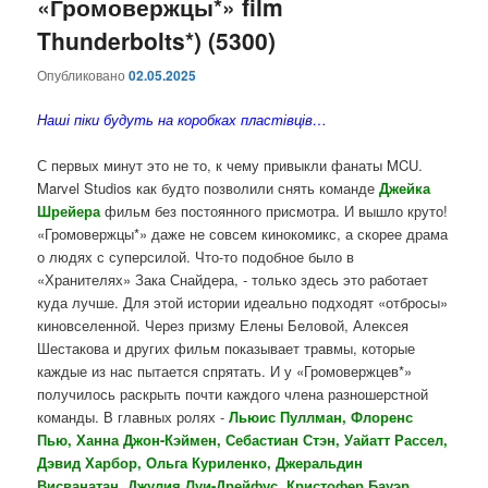
«Громовержцы*» film
Thunderbolts*) (5300)
Опубликовано
02.05.2025
Наші піки будуть на коробках пластівців…
С первых минут это не то, к чему привыкли фанаты MCU.
Marvel Studios как будто позволили снять команде
Джейка
Шрейера
фильм без постоянного присмотра. И вышло круто!
«Громовержцы*» даже не совсем кинокомикс, а скорее драма
о людях с суперсилой. Что-то подобное было в
«Хранителях» Зака Снайдера, - только здесь это работает
куда лучше. Для этой истории идеально подходят «отбросы»
киновселенной. Через призму Елены Беловой, Алексея
Шестакова и других фильм показывает травмы, которые
каждые из нас пытается спрятать. И у «Громовержцев*»
получилось раскрыть почти каждого члена разношерстной
команды. В главных ролях -
Льюис Пуллман, Флоренс
Пью, Ханна Джон-Кэймен, Себастиан Стэн, Уайатт Рассел,
Дэвид Харбор, Ольга Куриленко, Джеральдин
Висванатан, Джулия Луи-Дрейфус, Кристофер Бауэр
.