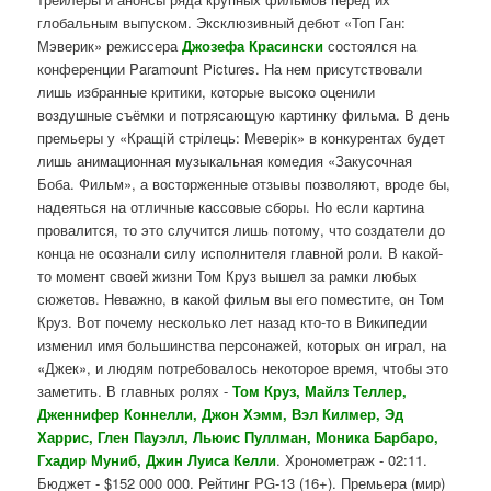
глобальным выпуском. Эксклюзивный дебют «Топ Ган:
Мэверик» режиссера
Джозефа Красински
состоялся на
конференции Paramount Pictures. На нем присутствовали
лишь избранные критики, которые высоко оценили
воздушные съёмки и потрясающую картинку фильма. В день
премьеры у «Кращій стрілець: Меверік» в конкурентах будет
лишь анимационная музыкальная комедия «Закусочная
Боба. Фильм», а восторженные отзывы позволяют, вроде бы,
надеяться на отличные кассовые сборы. Но если картина
провалится, то это случится лишь потому, что создатели до
конца не осознали силу исполнителя главной роли. В какой-
то момент своей жизни Том Круз вышел за рамки любых
сюжетов. Неважно, в какой фильм вы его поместите, он Том
Круз. Вот почему несколько лет назад кто-то в Википедии
изменил имя большинства персонажей, которых он играл, на
«Джек», и людям потребовалось некоторое время, чтобы это
заметить. В главных ролях -
Том Круз, Майлз Теллер,
Дженнифер Коннелли, Джон Хэмм, Вэл Килмер, Эд
Харрис, Глен Пауэлл, Льюис Пуллман, Моника Барбаро,
Гхадир Муниб, Джин Луиса Келли
. Хронометраж - 02:11.
Бюджет - $152 000 000. Рейтинг PG-13 (16+). Премьера (мир)