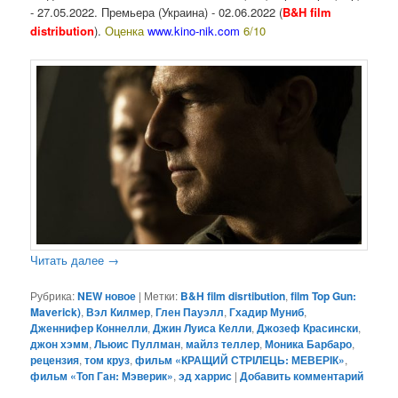
- 27.05.2022. Премьера (Украина) - 02.06.2022 (
B&H film
distribution
).
Оценка
www.kino-nik.com
6/10
Читать далее
→
Рубрика:
NEW новое
|
Метки:
B&H film disrtibution
,
film Top Gun:
Maverick)
,
Вэл Килмер
,
Глен Пауэлл
,
Гхадир Муниб
,
Дженнифер Коннелли
,
Джин Луиса Келли
,
Джозеф Красински
,
джон хэмм
,
Льюис Пуллман
,
майлз теллер
,
Моника Барбаро
,
рецензия
,
том круз
,
фильм «КРАЩИЙ СТРІЛЕЦЬ: МЕВЕРІК»
,
фильм «Топ Ган: Мэверик»
,
эд харрис
|
Добавить комментарий