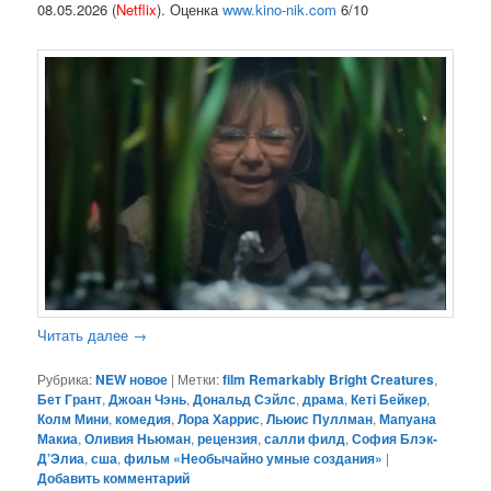
08.05.2026 (
Netflix
). Оценка
www.kino-nik.com
6/10
Читать далее
→
Рубрика:
NEW новое
|
Метки:
film Remarkably Bright Creatures
,
Бет Грант
,
Джоан Чэнь
,
Дональд Сэйлс
,
драма
,
Кеті Бейкер
,
Колм Мини
,
комедия
,
Лора Харрис
,
Льюис Пуллман
,
Мапуана
Макиа
,
Оливия Ньюман
,
рецензия
,
салли филд
,
София Блэк-
Д’Элиа
,
сша
,
фильм «Необычайно умные создания»
|
Добавить комментарий