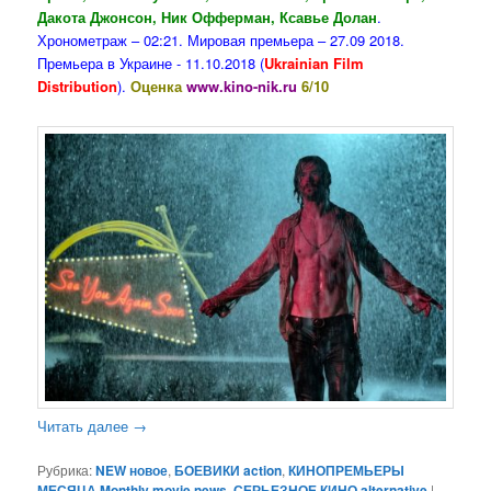
Дакота Джонсон, Ник Офферман, Ксавье Долан
.
Хронометраж – 02:21. Мировая премьера – 27.09 2018.
Премьера в Украине - 11.10.2018 (
Ukrainian Film
Distribution
).
Оценка
www.kino-nik.ru
6/10
Читать далее
→
Рубрика:
NEW новое
,
БОЕВИКИ action
,
КИНОПРЕМЬЕРЫ
МЕСЯЦА Monthly movie news
,
СЕРЬЕЗНОЕ КИНО alternative
|