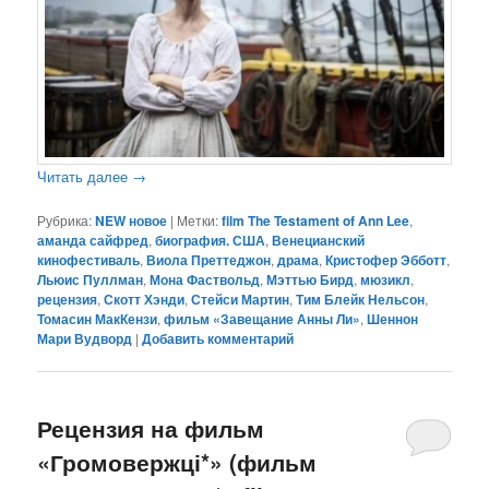
Читать далее
→
Рубрика:
NEW новое
|
Метки:
film The Testament of Ann Lee
,
аманда сайфред
,
биография. США
,
Венецианский
кинофестиваль
,
Виола Преттеджон
,
драма
,
Кристофер Эбботт
,
Льюис Пуллман
,
Мона Фаствольд
,
Мэттью Бирд
,
мюзикл
,
рецензия
,
Скотт Хэнди
,
Стейси Мартин
,
Тим Блейк Нельсон
,
Томасин МакКензи
,
фильм «Завещание Анны Ли»
,
Шеннон
Мари Вудворд
|
Добавить комментарий
Рецензия на фильм
«Громовержці*» (фильм