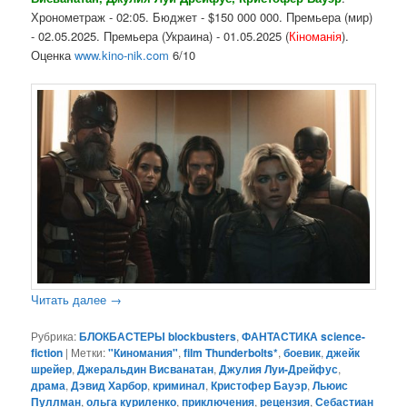
Хронометраж - 02:05. Бюджет - $150 000 000. Премьера (мир)
- 02.05.2025. Премьера (Украина) - 01.05.2025 (
Кіноманія
).
Оценка
www.kino-nik.com
6/10
Читать далее
→
Рубрика:
БЛОКБАСТЕРЫ blockbusters
,
ФАНТАСТИКА science-
fiction
|
Метки:
"Киномания"
,
film Thunderbolts*
,
боевик
,
джейк
шрейер
,
Джеральдин Висванатан
,
Джулия Луи-Дрейфус
,
драма
,
Дэвид Харбор
,
криминал
,
Кристофер Бауэр
,
Льюис
Пуллман
,
ольга куриленко
,
приключения
,
рецензия
,
Себастиан