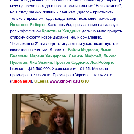
месяца после выхода в прокат оригинальных "Незнакомцев",
но в силу разных причин к съемкам удалось приступить
только в прошлом году, когда проект возглавил режиссер
Йоханнес Робертс
. Казалось бы, приглашение на главную
роль эффектной
Кристины Хендрикс
должно было придать
старому сюжету новое дыхание, но, к сожалению,
"Незнакомцы 2" выглядят стандартным ужастиком, пусть и
качественно снятым. В ролях -
Бэйли Мэдисон, Эмма
Белломи, Мартин Хендерсон, Дэмиэн Маффей, Льюис
Пуллман, Лиа Энзлин, Престон Садлеир, Леа Робертс
.
Бюджет - $12 500 000. Хронометраж - 01:25. Мировая
премьера - 07.03.2018. Премьера в Украине - 12.04.2018
(
Кіноманія
).
Оценка
www.kino-nik.ru
6/10