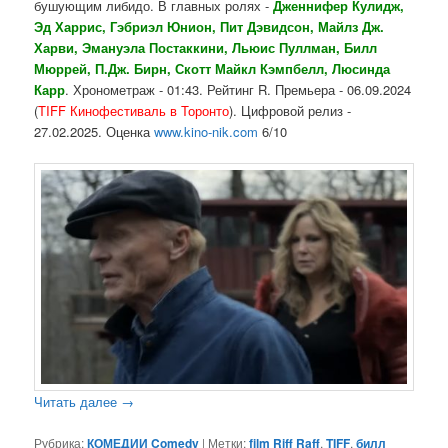
бушующим либидо. В главных ролях -
Дженнифер Кулидж,
Эд Харрис, Гэбриэл Юнион, Пит Дэвидсон, Майлз Дж.
Харви, Эмануэла Постаккини, Льюис Пуллман, Билл
Мюррей, П.Дж. Бирн, Скотт Майкл Кэмпбелл, Люсинда
Карр
. Хронометраж - 01:43. Рейтинг R. Премьера - 06.09.2024
(
TIFF Кинофестиваль
в Торонто
). Цифровой релиз -
27.02.2025. Оценка
www.kino-nik.com
6/10
Читать далее
→
Рубрика:
КОМЕДИИ Comedy
|
Метки:
film Riff Raff
,
TIFF
,
билл