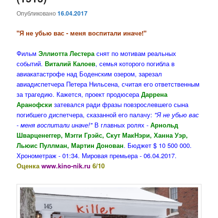
Опубликовано
16.04.2017
"Я не убью вас - меня воспитали иначе!"
Фильм
Эллиотта Лестера
снят по мотивам реальных
событий.
Виталий Калоев
, семья которого погибла в
авиакатастрофе над Боденским озером, зарезал
авиадиспетчера Петера Нильсена, считая его ответственным
за трагедию. Кажется, проект продюсера
Даррена
Аранофски
затевался ради фразы повзрослевшего сына
погибшего диспетчера, сказанной его палачу:
"Я не убью вас
- меня воспитали иначе!"
В главных ролях -
Арнольд
Шварценеггер, Мэгги Грэйс, Скут МакНэри, Ханна Уэр,
Льюис Пуллман, Мартин Донован
. Бюджет $ 10 500 000.
Хронометраж - 01:34. Мировая премьера - 06.04.2017.
Оценка
www.kino-nik.ru
6/10