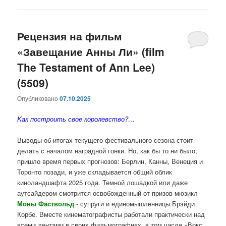
Рецензия на фильм
«Завещание Анны Ли» (film
The Testament of Ann Lee)
(5509)
Опубликовано
07.10.2025
Kак построить свое королевство?…
Выводы об итогах текущего фестивального сезона стоит
делать с началом наградной гонки. Но, как бы то ни было,
пришло время первых прогнозов: Берлин, Канны, Венеция и
Торонто позади, и уже складывается общий облик
киноландшафта 2025 года. Темной лошадкой или даже
аутсайдером смотрится освобожденный от призов мюзикл
Моны Фаствольд
- супруги и единомышленницы Брэйди
Корбе. Вместе кинематографисты работали практически над
всеми лентами в своих фильмографиях, в том числе «Вокс