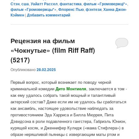
Стэн
,
сша
,
Уайатт Рассел
,
фантастика
,
фильм «Громовержці*»
,
фильм «Громовержцы*»
,
Флоренс Пью
,
фэнтези
,
Ханна Джон-
Кэймен
|
Добавить комментарий
Рецензия на фильм
«Чокнутые» (film Riff Raff)
(5217)
Опубликовано
28.02.2025
Первый вопрос, который возникает по поводу черной
криминальной комедии
Дито
Монтиеля
, заключается в том -
как ему удалось собрать такой мощный и талантливый
актерский состав? Даже если им не удалось бы сработаться
как ансамбль, настоящее удовольствие наблюдать за
противостоянием Эда Харриса и Билла Мюррея, Пита
Дэвидсона в роли подавленного гангстера, Габриэль Юнион,
курящей косяк, и Дженнифер Кулидж («мама Стифлера») в
образе неряшливой пьяницы с извергающим маты ртом и