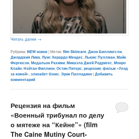
Читать далее
→
Рубрика:
NEW новое
|
Метки:
film Skincare
,
Джон Биллингсли
,
Джорджия Лива
,
Луис Херардо Мендес
,
Льюис Пуллман
,
Майк
Фергюсон
,
Медальон Рахими
,
Микаэла Джей Родригес
,
Монро
Клайн
,
Нэйтан Филлион
,
Остин Питерс
,
рецензия
,
фильм «Уход
за кожей»
,
элизабет бэнкс
,
Эрик Палладино
|
Добавить
комментарий
Рецензия на фильм
«Военный трибунал по делу
о мятеже на “Кейне”» (film
The Caine Mutiny Court-