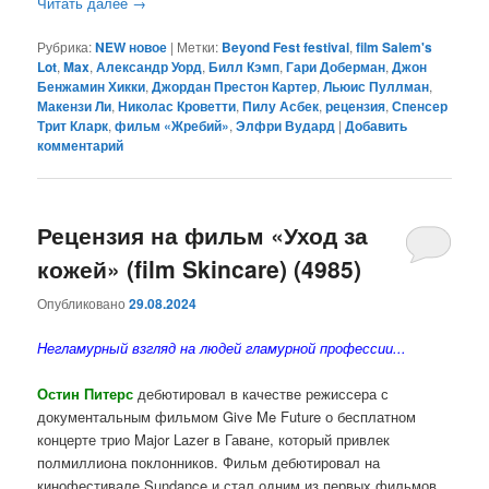
Читать далее
→
Рубрика:
NEW новое
|
Метки:
Beyond Fest festival
,
film Salem's
Lot
,
Max
,
Александр Уорд
,
Билл Кэмп
,
Гари Доберман
,
Джон
Бенжамин Хикки
,
Джордан Престон Картер
,
Льюис Пуллман
,
Макензи Ли
,
Николас Кроветти
,
Пилу Асбек
,
рецензия
,
Спенсер
Трит Кларк
,
фильм «Жребий»
,
Элфри Вудард
|
Добавить
комментарий
Рецензия на фильм «Уход за
кожей» (film Skincare) (4985)
Опубликовано
29.08.2024
Негламурный взгляд на людей гламурной профессии...
Остин Питерс
дебютировал в качестве режиссера с
документальным фильмом Give Me Future о бесплатном
концерте трио Major Lazer в Гаване, который привлек
полмиллиона поклонников. Фильм дебютировал на
кинофестивале Sundance и стал одним из первых фильмов,