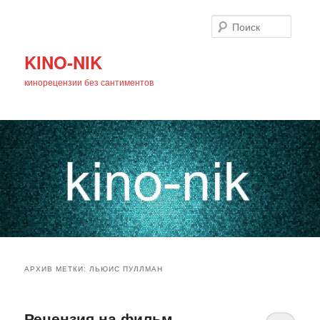
Поиск
KINO-NIK
кинорецензии без сантиментов
Главное
Перейти
Перейти
меню
АРХИВ МЕТКИ:
ЛЬЮИС ПУЛЛМАН
к
к
основному
дополнительному
Рецензия на фильм