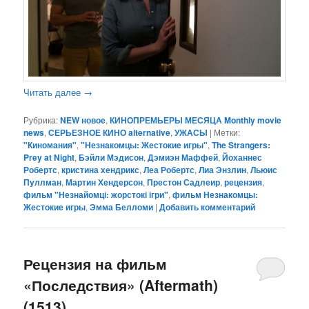
Читать далее
→
Рубрика:
NEW новое
,
КИНОПРЕМЬЕРЫ МЕСЯЦА Monthly movie
news
,
СЕРЬЕЗНОЕ КИНО alternative
,
УЖАСЫ
|
Метки:
"Киномания"
,
"Незнакомцы: Жестокие игры"
,
The Strangers:
Prey at Night
,
Бэйли Мэдисон
,
Дэмиэн Маффей
,
Йоханнес
Робертс
,
кристина хендрикс
,
Леа Робертс
,
Лиа Энзлин
,
Льюис
Пуллман
,
Мартин Хендерсон
,
Престон Садлеир
,
рецензия
,
фильм "Незнайомці: жорстокі ігри"
,
фильм Незнакомцы:
Жестокие игры
,
Эмма Белломи
|
Добавить комментарий
Рецензия на фильм
«Последствия» (Aftermath)
(1513)