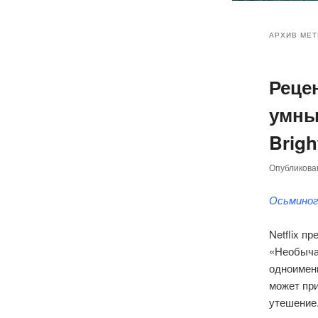
Главное
Перейт
Перейт
меню
АРХИВ МЕТ
к
к
Реце
основн
дополн
умны
содер
содер
Brigh
Опубликов
Осьмино
Netflix п
«Необыча
одноимен
может при
утешение.