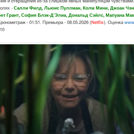
ния и отвращения из-за слишком явных манипуляций чувствами
ролях -
Салли Филд, Льюис Пуллман, Колм Мини, Джоан Чэн
Бет Грант, София Блэк-Д’Элиа, Дональд Сэйлс, Мапуана Мак
Хронометраж - 01:51. Премьера - 08.05.2026 (
Netflix
). Оценка
www.
10