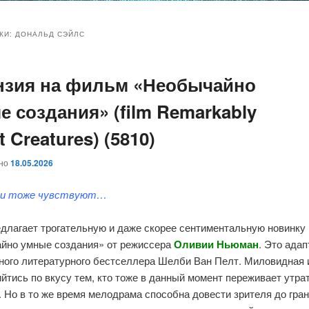
и
и
КИ:
ДОНАЛЬД СЭЙЛС
нзия на фильм «Необычайно
ому
ительному
е создания» (film Remarkably
жимому
жимому
t Creatures) (5810)
ано
18.05.2026
ги тоже чувствуют…
редлагает трогательную и даже скорее сентиментальную новинку
йно умные создания» от режиссера
Оливии Ньюман
. Это ада
ного литературного бестселлера Шелби Ван Пелт. Миловидная 
йтись по вкусу тем, кто тоже в данный момент переживает утра
 Но в то же время мелодрама способна довести зрителя до гра