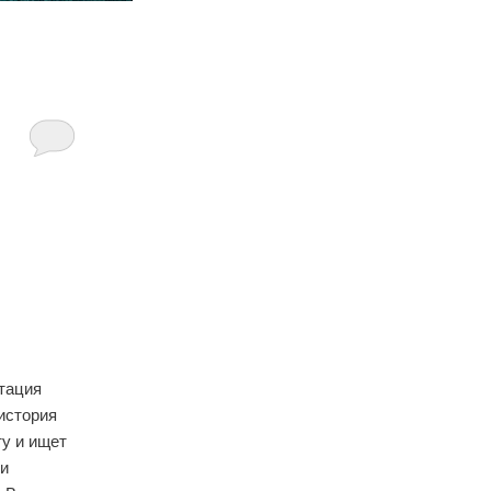
птация
история
ту и ищет
ни