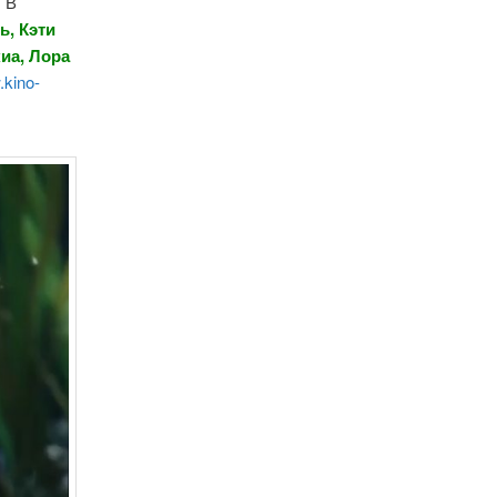
. В
ь, Кэти
иа, Лора
kino-