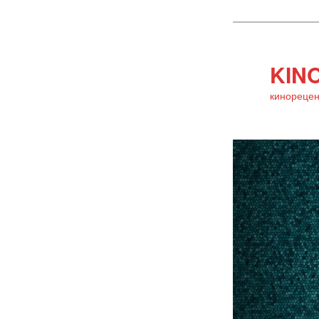
KINO
кинорецен