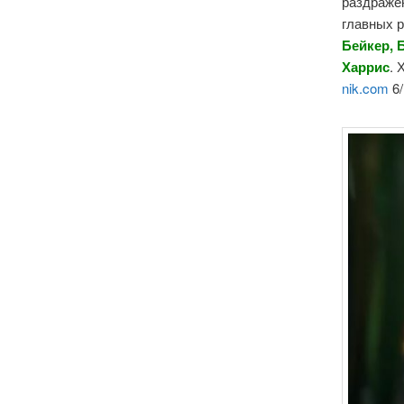
раздраже
главных 
Бейкер, 
Харрис
. 
nik.com
6/