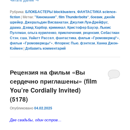
Рубрика:
БЛОКБАСТЕРЫ blockbusters
,
ФАНТАСТИКА science-
fiction
|
Метки:
"Киномания"
,
film Thunderbolts*
,
боевик
,
джейк
шрейер
,
Джеральдин Висванатан
,
Джулия Луи-Дрейфус
,
драма
,
Дэвид Харбор
,
криминал
,
Кристофер Бауэр
,
Льюис
Пуллман
,
ольга куриленко
,
приключения
,
рецензия
,
Себастиан
Стэн
,
сша
,
Уайатт Рассел
,
фантастика
,
фильм «Громовержці*»
,
фильм «Громовержцы*»
,
Флоренс Пью
,
фэнтези
,
Ханна Джон-
Кэймен
|
Добавить комментарий
Рецензия на фильм «Вы
сердечно приглашены» (film
You’re Cordially Invited)
(5178)
Опубликовано
04.02.2025
Две свадьбы, один остров…