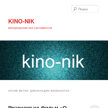
Поиск
KINO-NIK
кинорецензии без сантиментов
Главное
Перейти
Перейти
меню
АРХИВ МЕТКИ:
ДЖЕРАЛЬДИН ВИСВАНАТАН
к
к
основному
дополнительному
Рецензия на фильм «О,