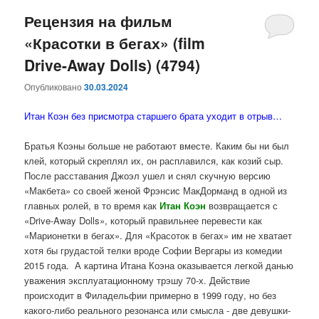
Рецензия на фильм
«Красотки в бегах» (film
Drive-Away Dolls) (4794)
Опубликовано
30.03.2024
Итан Коэн без присмотра старшего брата уходит в отрыв…
Братья Коэны больше не работают вместе. Каким бы ни был
клей, который скреплял их, он расплавился, как козий сыр.
После расставания Джоэл ушел и снял скучную версию
«Макбета» со своей женой Фрэнсис МакДорманд в одной из
главных ролей, в то время как
Итан
Коэн
возвращается с
«Drive-Away Dolls», который правильнее перевести как
«Марионетки в бегах». Для «Красоток в бегах» им не хватает
хотя бы грудастой телки вроде Софии Вергары из комедии
2015 года. А картина Итана Коэна оказывается легкой данью
уважения эксплуатационному трэшу 70-х. Действие
происходит в Филадельфии примерно в 1999 году, но без
какого-либо реального резонанса или смысла - две девушки-