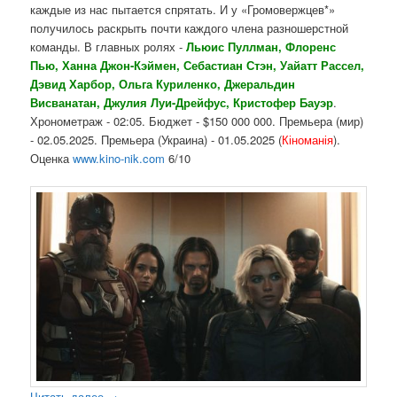
каждые из нас пытается спрятать. И у «Громовержцев*»
получилось раскрыть почти каждого члена разношерстной
команды. В главных ролях -
Льюис Пуллман, Флоренс
Пью, Ханна Джон-Кэймен, Себастиан Стэн, Уайатт Рассел,
Дэвид Харбор, Ольга Куриленко, Джеральдин
Висванатан, Джулия Луи-Дрейфус, Кристофер Бауэр
.
Хронометраж - 02:05. Бюджет - $150 000 000. Премьера (мир)
- 02.05.2025. Премьера (Украина) - 01.05.2025 (
Кіноманія
).
Оценка
www.kino-nik.com
6/10
Читать далее
→