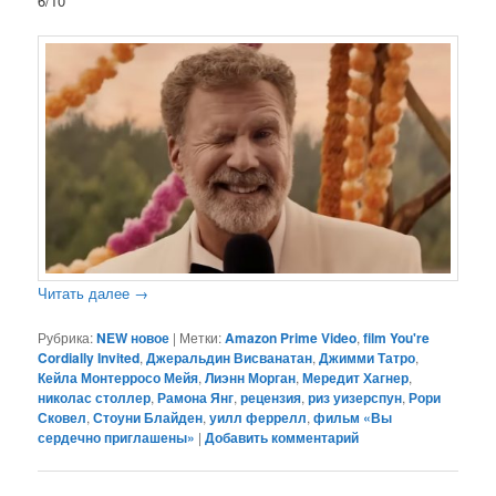
6/10
Читать далее
→
Рубрика:
NEW новое
|
Метки:
Amazon Prime Video
,
film You're
Cordially Invited
,
Джеральдин Висванатан
,
Джимми Татро
,
Кейла Монтерросо Мейя
,
Лиэнн Морган
,
Мередит Хагнер
,
николас столлер
,
Рамона Янг
,
рецензия
,
риз уизерспун
,
Рори
Сковел
,
Стоуни Блайден
,
уилл феррелл
,
фильм «Вы
сердечно приглашены»
|
Добавить комментарий