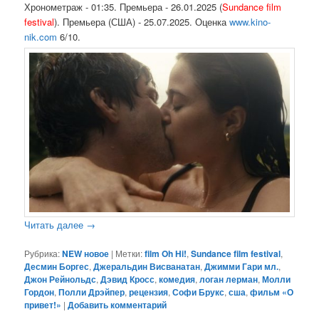
Хронометраж - 01:35. Премьера - 26.01.2025 (
Sundance film
festival
). Премьера (США) - 25.07.2025. Оценка
www.kino-
nik.com
6/10.
Читать далее
→
Рубрика:
NEW новое
|
Метки:
film Oh Hi!
,
Sundance film festival
,
Десмин Боргес
,
Джеральдин Висванатан
,
Джимми Гари мл.
,
Джон Рейнольдс
,
Дэвид Кросс
,
комедия
,
логан лерман
,
Молли
Гордон
,
Полли Дрэйпер
,
рецензия
,
Софи Брукс
,
сша
,
фильм «О
привет!»
|
Добавить комментарий