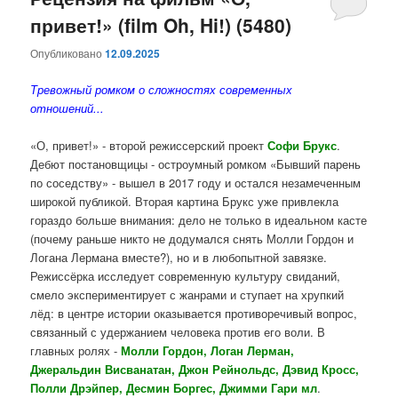
привет!» (film Oh, Hi!) (5480)
содержимому
содержимому
Опубликовано
12.09.2025
Тревожный ромком о сложностях современных
отношений...
«О, привет!» - второй режиссерский проект
Софи Брукс
.
Дебют постановщицы - остроумный ромком «Бывший парень
по соседству» - вышел в 2017 году и остался незамеченным
широкой публикой. Вторая картина Брукс уже привлекла
гораздо больше внимания: дело не только в идеальном касте
(почему раньше никто не додумался снять Молли Гордон и
Логана Лермана вместе?), но и в любопытной завязке.
Режиссёрка исследует современную культуру свиданий,
смело экспериментирует с жанрами и ступает на хрупкий
лёд: в центре истории оказывается противоречивый вопрос,
связанный с удержанием человека против его воли. В
главных ролях -
Молли Гордон, Логан Лерман,
Джеральдин Висванатан, Джон Рейнольдс, Дэвид Кросс,
Полли Дрэйпер, Десмин Боргес, Джимми Гари мл
.