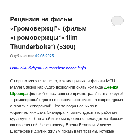
Рецензия на фильм
«Громовержці*» (фильм
«Громовержцы*» film
Thunderbolts*) (5300)
Опубликовано
02.05.2025
Наші піки будуть на коробках пластівців…
С первых минут это не то, к чему привыкли фанаты MCU.
Marvel Studios как будто позволили снять команде
Джейка
Шрейера
фильм без постоянного присмотра. И вышло круто!
«Громовержцы*» даже не совсем кинокомикс, а скорее драма
о людях с суперсилой. Что-то подобное было в
«Хранителях» Зака Снайдера, - только здесь это работает
куда лучше. Для этой истории идеально подходят «отбросы»
киновселенной. Через призму Елены Беловой, Алексея
Шестакова и других фильм показывает травмы, которые