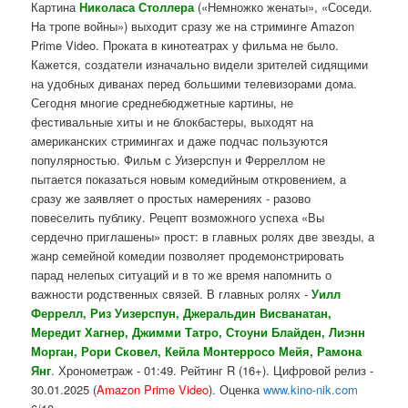
Картина
Николаса Столлера
(«Немножко женаты», «Соседи.
На тропе войны») выходит сразу же на стриминге Amazon
Prime Video. Проката в кинотеатрах у фильма не было.
Кажется, создатели изначально видели зрителей сидящими
на удобных диванах перед большими телевизорами дома.
Сегодня многие среднебюджетные картины, не
фестивальные хиты и не блокбастеры, выходят на
американских стримингах и даже подчас пользуются
популярностью. Фильм с Уизерспун и Ферреллом не
пытается показаться новым комедийным откровением, а
сразу же заявляет о простых намерениях - разово
повеселить публику. Рецепт возможного успеха «Вы
сердечно приглашены» прост: в главных ролях две звезды, а
жанр семейной комедии позволяет продемонстрировать
парад нелепых ситуаций и в то же время напомнить о
важности родственных связей. В главных ролях -
Уилл
Феррелл, Риз Уизерспун, Джеральдин Висванатан,
Мередит Хагнер, Джимми Татро, Стоуни Блайден, Лиэнн
Морган, Рори Сковел, Кейла Монтерросо Мейя, Рамона
Янг
. Хронометраж - 01:49. Рейтинг R (16+). Цифровой релиз -
30.01.2025 (
Amazon Prime Video
). Оценка
www.kino-nik.com