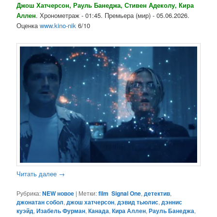
Джош Хатчерсон, Рауль Банеджа, Стивен Адеколу, Кира
Аллен
. Хронометраж - 01:45. Премьера (мир) - 05.06.2026.
Оценка
www.kino-nik
6/10
Читать далее
→
Рубрика:
NEW новое
|
Метки:
film Signal One
,
детектив
,
джонатан собол
,
джош хатчерсон
,
дэвид тьюлис
,
дэннис
куэйд
,
Изабель Фурман
,
Канада
,
Кира Аллен
,
Рауль Банеджа
,