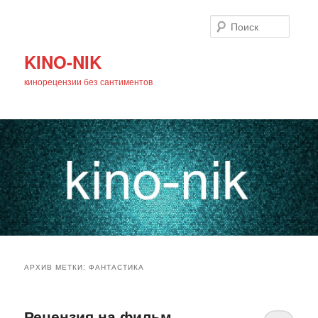
Поиск
KINO-NIK
кинорецензии без сантиментов
Главное
Перейти
Перейти
меню
АРХИВ МЕТКИ:
ФАНТАСТИКА
к
к
основному
дополнительному
Рецензия на фильм