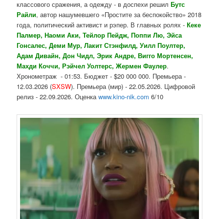
классового сражения, а одежду - в доспехи решил
Бутс
Райли
, автор нашумевшего «Простите за беспокойство» 2018
года, политический активист и рэпер. В главных ролях -
Кеке
Палмер, Наоми Аки, Тейлор Пейдж, Поппи Лю, Эйса
Гонсалес, Деми Мур, Лакит Стэнфилд, Уилл Поултер,
Адам Дивайн, Дон Чидл, Эрик Андре, Вигго Мортенсен,
Махди Коччи, Рэйчел Уолтерс, Жермен Фаулер
.
Хронометраж - 01:53. Бюджет - $20 000 000. Премьера -
12.03.2026 (
SXSW
). Премьера (мир) - 22.05.2026. Цифровой
релиз - 22.09.2026. Оценка
www.kino-nik.com
6/10