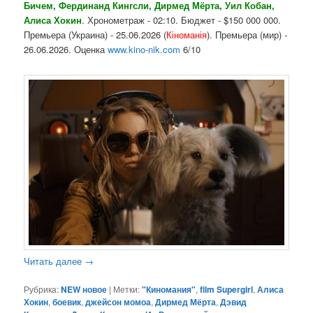
Бичем, Фердинанд Кингсли, Дирмед Мёрта, Уил Кобан,
Алиса Хокин
. Хронометраж - 02:10. Бюджет - $150 000 000.
Премьера (Украина) - 25.06.2026 (
Кіноманія
). Премьера (мир) -
26.06.2026. Оценка
www.kino-nik.com
6/10
Читать далее
→
Рубрика:
NEW новое
|
Метки:
"Киномания"
,
film Supergirl
,
Алиса
Хокин
,
боевик
,
джейсон момоа
,
Дирмед Мёрта
,
Дэвид