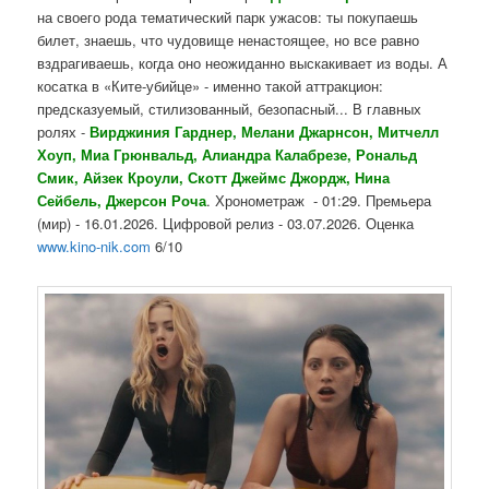
на своего рода тематический парк ужасов: ты покупаешь
билет, знаешь, что чудовище ненастоящее, но все равно
вздрагиваешь, когда оно неожиданно выскакивает из воды. А
косатка в «Ките-убийце» - именно такой аттракцион:
предсказуемый, стилизованный, безопасный... В главных
ролях -
Вирджиния Гарднер, Мелани Джарнсон, Митчелл
Хоуп, Миа Грюнвальд, Алиандра Калабрезе, Рональд
Смик, Айзек Кроули, Скотт Джеймс Джордж, Нина
Сейбель, Джерсон Роча
. Хронометраж - 01:29. Премьера
(мир) - 16.01.2026. Цифровой релиз - 03.07.2026. Оценка
www.kino-nik.com
6/10