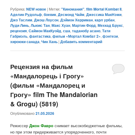
Рубрика:
NEW новое
|
Метки:
"Киномания"
,
film Mortal Kombat II
,
Аделин Рудольф
,
боевик
,
Десмонд Чайм
,
Джессика МакНэми
,
Джо Таслим
,
Джош Лоусон
,
Дэймон Херриман
,
карл урбан
,
Луди Линь
,
Льюис Тан
,
Макс Хуан
,
Мартин Форд
,
Мехкад Брукс
,
рецензия
,
Саймон МакКуойд
,
сша
,
таданобу асано
,
Тати
Габриэль
,
фантастика
,
фильм «Мортал Комбат 2»
,
фэнтези
,
хироюки санада
,
Чин Хань
|
Добавить комментарий
Рецензия на фильм
«Мандалорець і Грогу»
(фильм «Мандалорец и
Грогу» film The Mandalorian
& Grogu) (5819)
Опубликовано
21.05.2026
Режиссер
Джон Фавро
снимает высокобюджетные фильмы,
но при этом придерживается упорядоченного, почти