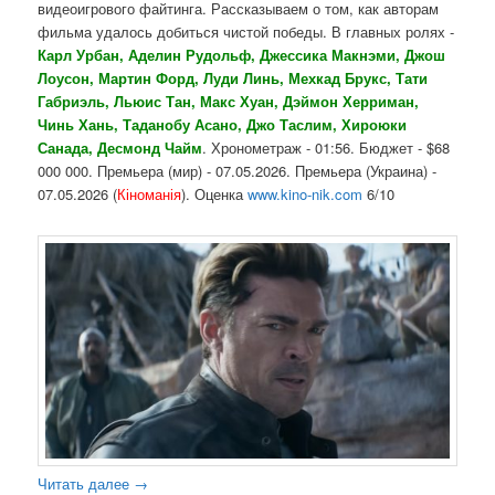
видеоигрового файтинга. Рассказываем о том, как авторам
фильма удалось добиться чистой победы. В главных ролях -
Карл Урбан, Аделин Рудольф, Джессика Макнэми, Джош
Лоусон, Мартин Форд, Луди Линь, Мехкад Брукс, Тати
Габриэль, Льюис Тан, Макс Хуан, Дэймон Херриман,
Чинь Хань, Таданобу Асано, Джо Таслим, Хироюки
Санада, Десмонд Чайм
. Хронометраж - 01:56. Бюджет - $68
000 000. Премьера (мир) - 07.05.2026. Премьера (Украина) -
07.05.2026 (
Кіноманія
). Оценка
www.kino-nik.com
6/10
Читать далее
→