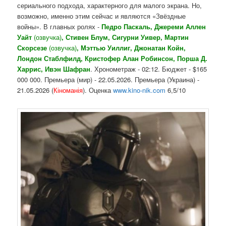
сериального подхода, характерного для малого экрана. Но,
возможно, именно этим сейчас и являются «Звёздные
войны». В главных ролях -
Педро Паскаль, Джереми Аллен
Уайт
(озвучка)
, Стивен Блум, Сигурни Уивер, Мартин
Скорсезе
(озвучка)
, Мэттью Уиллиг, Джонатан Койн,
Лондон Стаблфилд, Кристофер Алан Робинсон, Порша Д.
Харрис, Ивэн Шафран
. Хронометраж - 02:12. Бюджет - $165
000 000. Премьера (мир) - 22.05.2026. Премьера (Украина) -
21.05.2026 (
Кіноманія
). Оценка
www.kino-nik.com
6,5/10