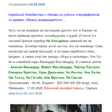
Опубликовано
02.06.2026
Корейский блокбастер с одними из худших спецэффектов
со времен «Мумии возвращается»…
Чуть ли не впервые за последние десять лет в Каннах не
было премьер крупных голливудских студий. И почти 3-х
часовой фильм корейца
На Хон-джина
заменой им не
назовешь. Блокбастером, если честно, его не назовешь тоже,
несмотря на самый большой, в истории корейского кино,
бюджет, а также участие звезды «Игры в кальмара» Чон Хо-
ён и семейной пары Викандер-Фассбендер. В главных ролях
-
Алисия Викандер, Майкл Фассбендер, Тейлор Расселл,
Кэмерон Бриттон, Хван Джон-мин, Чо Ин-сон, Чон Хо-ён,
Ом Тхэ-гу, Ли Гю-хён, Ым Мун-сок, Ли Сан-хи
.
Хронометраж - 02:40. Бюджет - $33 000 000 (50 млрд. вон).
Премьера - 17.05.2026 (
Каннский кинофестиваль
). Оценка
www.kino-nik.com
6/10