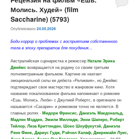
Молись. Худей» (film
Saccharine) (5793)
Опубликовано
24.05.2026
Боди-хоррор о проблемах с восприятием собственного
тела в эпоху препаратов для похудения…
Австралийская сценаристка и режиссер
Натали Эрика
Джеймс
возвращается на родину со своим третьим
полнометражным фильмом. Картине не хватает
эмоциональной силы ее дебюта «Реликвия», но Джеймс
подтверждает свое мастерство в жанровом кино. Хотя
название локализованное фильма напоминает о ромкоме
«Ешь. Молись. Люби» с Джулией Робертс, в оригинале он
называется «Сахарин» и ромкомом точно не является. В
главных ролях -
Мидори Френсис, Даниэль Макдональд,
Мадлен Мэдден, Эмили Милледж, Энни Шаперо, Роберт
Тейлор, Лиза Криттенден, Шоко Шоуфукутэй, Даниэла
Рене Финк, Дариус Гудж, Рэйчел Халаф, Джеремайя Луис,
Анна Адамс, Андре Онг Карлессо
. Хронометраж - 01:52.