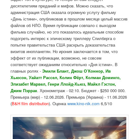
десятилетиям преданий и мифов. Можно сказать, что
администрация США оказала огромную услугу фильму
«День істини», опубликовав в прошлом месяце целый массив
файлов об НЛО. Время публикации совпало с выходом
фильма случайно, но это показалось идеальным способом
подогреть интерес к эпическому триллеру Спилберга о
попытке правительства США раскрыть доказательства
визитов инопланетян. Но ирония заключается в том, что
эффект от их публикации, возможно, не совсем
соответствует ожиданиям относительно «Дня істини». В
главных ролях -
Эмили Блант, Джош О’Коннор, Ив
Хьюсон, Уайатт Рассел, Колин Фёрт, Колман Доминго,
Элизабет Марвел, Генри Ллойд-Хьюз, Майкл Гэстон,
Джим Пэррак
. Хронометраж - 02:10. Бюджет - $250 000 000.
Премьера (мир) - 12.06.2026. Премьера (Украина) - 11.06.2026
(
B&H film distribution
). Оценка
www.kino-nik.com
6,5/10