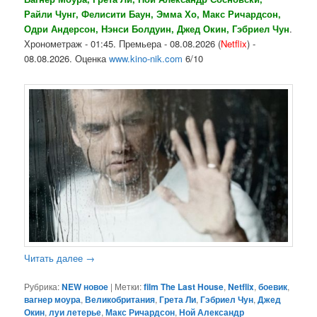
Райли Чунг, Фелисити Баун, Эмма Хо, Макс Ричардсон,
Одри Андерсон, Нэнси Болдуин, Джед Окин, Гэбриел Чун
.
Хронометраж - 01:45. Премьера - 08.08.2026 (
Netflix
) -
08.08.2026. Оценка
www.kino-nik.com
6/10
Читать далее
→
Рубрика:
NEW новое
|
Метки:
film The Last House
,
Netflix
,
боевик
,
вагнер моура
,
Великобритания
,
Грета Ли
,
Гэбриел Чун
,
Джед
Окин
,
луи летерье
,
Макс Ричардсон
,
Ной Александр