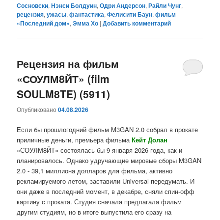
Сосновски
,
Нэнси Болдуин
,
Одри Андерсон
,
Райли Чунг
,
рецензия
,
ужасы
,
фантастика
,
Фелисити Баун
,
фильм
«Последний дом»
,
Эмма Хо
|
Добавить комментарий
Рецензия на фильм
«СОУЛМ8ЙТ» (film
SOULM8TE) (5911)
Опубликовано
04.08.2026
Если бы прошлогодний фильм M3GAN 2.0 собрал в прокате
приличные деньги, премьера фильма
Кейт Долан
«СОУЛМ8ЙТ» состоялась бы 9 января 2026 года, как и
планировалось. Однако удручающие мировые сборы M3GAN
2.0 - 39,1 миллиона долларов для фильма, активно
рекламируемого летом, заставили Universal передумать. И
они даже в последний момент, в декабре, сняли спин-офф
картину с проката. Студия сначала предлагала фильм
другим студиям, но в итоге выпустила его сразу на