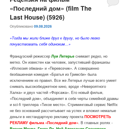
«Последний дом» (film The
содержимому
содержимому
Last House) (5926)
Опубликовано
09.08.2026
«Тогда мы жили ближе друг к другу, но было легко
почувствовать себя одиноким…»
Французский режиссер
Луи Летерье
снимает редко, но
метко. Он известен как человек, запустивший франшизы
«Иллюзия обмана» и «Перевозчик». А совершенно
безбашенная комедия «Братья из Гримсби» была
исключением из правил. Все же Летерье лучше всего умеет
снимать высокобюджетное кино, вроде «Невероятного
Халка» и двух частей «Форсажа». Его новый фильм,
«Последний дом», объединяет в себе черты семейной драмы
и sci-fi триллера «Тихое место». Стриминговый сервис Netflix
не без оснований рассчитывает на успех и вложил немалые
деньги в нестандартную рекламу проекта
ПОСМОТРЕТЬ
РЕКЛАМУ фильма «Последний дом»
. В главных ролях -
Вагнер Моура, Грета Ли, Ной Александр Сосновски,