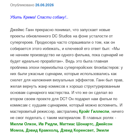
Опубликовано
26.06.2026
Убить Крема! Спасти собаку!..
Джеймс Ганн прекрасно понимал, что запускает новые
проекты обновленного DC Studios на фоне усталости от
супергероев. Продюсера часто спрашивали о том, как он
собирается этого избежать, и ключевой его ответ был: «Мы
не начнем производство ни одного фильма, пока сценарий не
будет идеально проработан». Ведь это была главная
проблема эпохи переизбытка супергеройских блокбастеров: у
них были ужасные сценарии, которые использовались как
скелет для наложения визуальных эффектов. Ганн был прав,
желая вернуть жанр комиксов к хорошо структурированным
основам сценарного мастерства. И что же он сделал во
втором своем проекте для DC? Он подарил нам фильм по
комиксам с худшим сценарием, который можно вспомнить. И
мастеровитый режиссер, австралиец
Крэйг Гиллеспи
, ничего
не смог поделать с таким материалом. В главных ролях -
Милли Олкок, Ив Ридли, Маттиас Шонартс, Джейсон
Момоа, Дэвид Крамхолц, Дэвид Коренсвет, Эмили