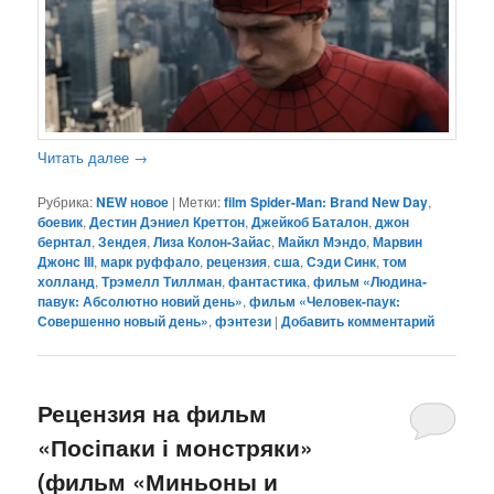
Читать далее
→
Рубрика:
NEW новое
|
Метки:
film Spider-Man: Brand New Day
,
боевик
,
Дестин Дэниел Креттон
,
Джейкоб Баталон
,
джон
бернтал
,
Зендея
,
Лиза Колон-Зайас
,
Майкл Мэндо
,
Марвин
Джонс III
,
марк руффало
,
рецензия
,
сша
,
Сэди Синк
,
том
холланд
,
Трэмелл Тиллман
,
фантастика
,
фильм «Людина-
павук: Абсолютно новий день»
,
фильм «Человек-паук:
Совершенно новый день»
,
фэнтези
|
Добавить комментарий
Рецензия на фильм
«Посіпаки і монстряки»
(фильм «Миньоны и