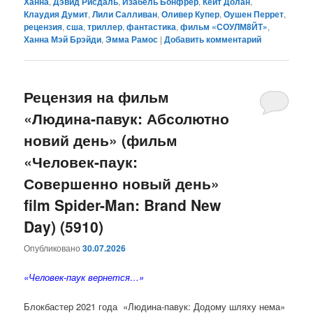
Ханна
,
Дэвид Рисдаль
,
Изабель Бонфрер
,
Кейт Долан
,
Клаудия Думит
,
Лили Салливан
,
Оливер Купер
,
Оушен Перрет
,
рецензия
,
сша
,
триллер
,
фантастика
,
фильм «СОУЛМ8ЙТ»
,
Ханна Мэй Брэйди
,
Эмма Рамос
|
Добавить комментарий
Рецензия на фильм
«Людина-павук: Абсолютно
новий день» (фильм
«Человек-паук:
Совершенно новый день»
film Spider-Man: Brand New
Day) (5910)
Опубликовано
30.07.2026
«Человек-паук вернется…»
Блокбастер 2021 года «Людина-павук: Додому шляху нема»