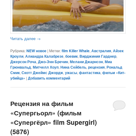
Читать далее
→
Рубрика:
NEW новое
|
Метки:
film Killer Whale
,
Австралия
,
Айзек
Кроули
,
Алиандра Калабрезе
,
боевик
,
Вирджиния Гарднер
,
Джерсон Роча
,
Джо-Энн Бречин
,
Мелани Джарнсон
,
Миа
Грюнвальд
,
Митчелл Хоуп
,
Нина Сейбель
,
рецензия
,
Рональд
Смик
,
Скотт Джеймс Джордж
,
ужасы
,
фантастика
,
фильм «Кит-
убийца»
|
Добавить комментарий
Рецензия на фильм
«Супергьорл» (фильм
«Супергёрл» film Supergirl)
(5876)