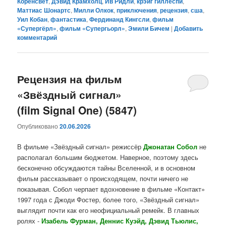
Коренсвет
,
Дэвид Крамхолц
,
Ив Ридли
,
крэйг гиллеспи
,
Маттиас Шонартс
,
Милли Олкок
,
приключения
,
рецензия
,
сша
,
Уил Кобан
,
фантастика
,
Фердинанд Кингсли
,
фильм
«Супергёрл»
,
фильм «Супергьорл»
,
Эмили Бичем
|
Добавить
комментарий
Рецензия на фильм
«Звёздный сигнал»
(film Signal One) (5847)
Опубликовано
20.06.2026
В фильме «Звёздный сигнал» режиссёр
Джонатан Собол
не
располагал большим бюджетом. Наверное, поэтому здесь
бесконечно обсуждаются тайны Вселенной, и в основном
фильм рассказывает о происходящем, почти ничего не
показывая. Собол черпает вдохновение в фильме «Контакт»
1997 года с Джоди Фостер, более того, «Звёздный сигнал»
выглядит почти как его неофициальный ремейк. В главных
ролях -
Изабель Фурман, Деннис Куэйд, Дэвид Тьюлис,