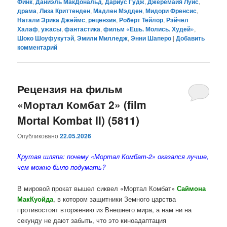
Финк
,
Даниэль МакДональд
,
Дариус Гудж
,
Джеремайя Луис
,
драма
,
Лиза Криттенден
,
Мадлен Мэдден
,
Мидори Френсис
,
Натали Эрика Джеймс
,
рецензия
,
Роберт Тейлор
,
Рэйчел
Халаф
,
ужасы
,
фантастика
,
фильм «Ешь. Молись. Худей»
,
Шоко Шоуфукутэй
,
Эмили Милледж
,
Энни Шаперо
|
Добавить
комментарий
Рецензия на фильм
«Мортал Комбат 2» (film
Mortal Kombat II) (5811)
Опубликовано
22.05.2026
Крутая шляпа: почему «Мортал Комбат-2» оказался лучше,
чем можно было подумать?
В мировой прокат вышел сиквел «Мортал Комбат»
Саймона
МакКуойда
, в котором защитники Земного царства
противостоят вторжению из Внешнего мира, а нам ни на
секунду не дают забыть, что это киноадаптация