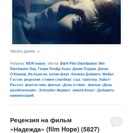
Читать далее
→
Рубрика:
NEW новое
|
Метки:
B&H Film Distribution
,
film
Disclosure Day
,
Генри Ллойд-Хьюз
,
Джим Пэррак
,
Джош
О’Коннор
,
Ив Хьюсон
,
колин ферт
,
Колман Доминго
,
Майкл
Гэстон
,
рецензия
,
стивен спилберг
,
сша
,
триллер
,
Уайатт
Рассел
,
фантастика
,
фильм «День істини»
,
фильм «День
разоблачения»
,
Элизабет Марвел
,
эмили блант
|
Добавить
комментарий
Рецензия на фильм
«Надежда» (film Hope) (5827)