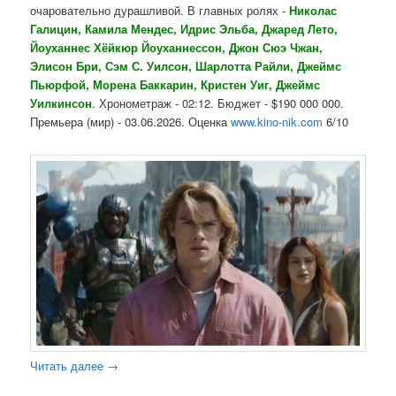
очаровательно дурашливой. В главных ролях -
Николас
Галицин, Камила Мендес, Идрис Эльба, Джаред Лето,
Йоуханнес Хёйкюр Йоуханнессон, Джон Сюэ Чжан,
Элисон Бри, Сэм С. Уилсон, Шарлотта Райли, Джеймс
Пьюрфой, Морена Баккарин, Кристен Уиг, Джеймс
Уилкинсон
. Хронометраж - 02:12. Бюджет - $190 000 000.
Премьера (мир) - 03.06.2026. Оценка
www.kino-nik.com
6/10
Читать далее
→