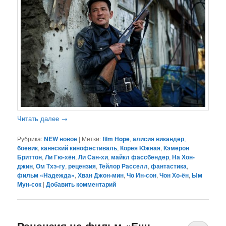
Читать далее
→
Рубрика:
NEW новое
|
Метки:
film Hope
,
алисия викандер
,
боевик
,
каннский кинофестиваль
,
Корея Южная
,
Кэмерон
Бриттон
,
Ли Гю-хён
,
Ли Сан-хи
,
майкл фассбендер
,
На Хон-
джин
,
Ом Тхэ-гу
,
рецензия
,
Тейлор Расселл
,
фантастика
,
фильм «Надежда»
,
Хван Джон-мин
,
Чо Ин-сон
,
Чон Хо-ён
,
Ым
Мун-сок
|
Добавить комментарий
Рецензия на фильм «Ешь.