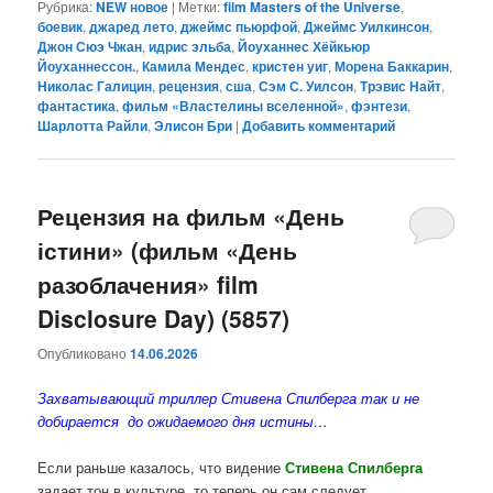
Рубрика:
NEW новое
|
Метки:
film Masters of the Universe
,
боевик
,
джаред лето
,
джеймс пьюрфой
,
Джеймс Уилкинсон
,
Джон Сюэ Чжан
,
идрис эльба
,
Йоуханнес Хёйкьюр
Йоуханнессон.
,
Камила Мендес
,
кристен уиг
,
Морена Баккарин
,
Николас Галицин
,
рецензия
,
сша
,
Сэм С. Уилсон
,
Трэвис Найт
,
фантастика
,
фильм «Властелины вселенной»
,
фэнтези
,
Шарлотта Райли
,
Элисон Бри
|
Добавить комментарий
Рецензия на фильм «День
істини» (фильм «День
разоблачения» film
Disclosure Day) (5857)
Опубликовано
14.06.2026
Захватывающий триллер Стивена Спилберга так и не
добирается до ожидаемого дня истины…
Если раньше казалось, что видение
Стивена Спилберга
задает тон в культуре, то теперь он сам следует