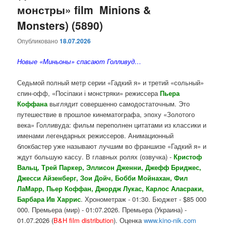
монстры» film Minions &
Monsters) (5890)
Опубликовано
18.07.2026
Новые «Миньоны» спасают Голливуд…
Седьмой полный метр серии «Гадкий я» и третий «сольный»
спин-офф, «Посіпаки і монстряки» режиссера
Пьера
Коффана
выглядит совершенно самодостаточным. Это
путешествие в прошлое кинематографа, эпоху «Золотого
века» Голливуда: фильм переполнен цитатами из классики и
именами легендарных режиссеров. Анимационный
блокбастер уже называют лучшим во франшизе «Гадкий я» и
ждут большую кассу. В главных ролях (озвучка) -
Кристоф
Вальц, Трей Паркер, Эллисон Дженни, Джефф Бриджес,
Джесси Айзенберг, Зои Дойч, Бобби Мойнахан, Фил
ЛаМарр, Пьер Коффан, Джордж Лукас, Карлос Аласраки,
Барбара Ив Харрис
. Хронометраж - 01:30. Бюджет - $85 000
000. Премьера (мир) - 01:07.2026. Премьера (Украина) -
01.07.2026 (
B&H film distribution
). Оценка
www.kino-nik.com