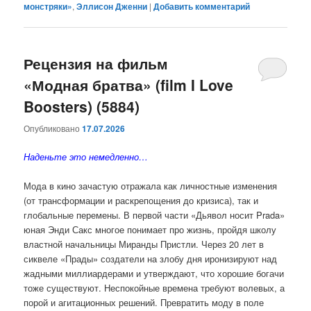
монстряки»
,
Эллисон Дженни
|
Добавить комментарий
Рецензия на фильм
«Модная братва» (film I Love
Boosters) (5884)
Опубликовано
17.07.2026
Наденьте это немедленно…
Мода в кино зачастую отражала как личностные изменения
(от трансформации и раскрепощения до кризиса), так и
глобальные перемены. В первой части «Дьявол носит Prada»
юная Энди Сакс многое понимает про жизнь, пройдя школу
властной начальницы Миранды Пристли. Через 20 лет в
сиквеле «Прады» создатели на злобу дня иронизируют над
жадными миллиардерами и утверждают, что хорошие богачи
тоже существуют. Неспокойные времена требуют волевых, а
порой и агитационных решений. Превратить моду в поле