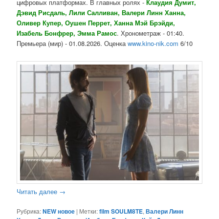
цифровых платформах. В главных ролях -
Клаудия Думит,
Дэвид Рисдаль, Лили Салливан, Валери Линн Ханна,
Оливер Купер, Оушен Перрет, Ханна Мэй Брэйди,
Изабель Бонфрер, Эмма Рамос
. Хронометраж - 01:40.
Премьера (мир) - 01.08.2026. Оценка
www.kino-nik.com
6/10
Читать далее
→
Рубрика:
NEW новое
|
Метки:
film SOULM8TE
,
Валери Линн