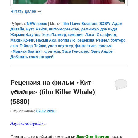
Читать далее
→
Рубрика:
NEW новое
|
Метки:
film I Love Boosters
,
SXSW
,
Адам
Дивайн
,
Бутс Райли
,
вигго мортенсен
,
деми мур
,
дон чидл
,
Жермен Фаулер
,
Кеке Палмер
,
комедия
,
Лакит Стэнфилд
,
Махди Коччи
,
Наоми Аки
,
Поппи Лю
,
рецензия
,
Рэйчел Уолтерс
,
сша
,
Тейлор Пейдж
,
уилл поултер
,
фантастика
,
фильм
«Модная братва»
,
фэнтези
,
Эйса Гонсалес
,
Эрик Андре
|
Добавить комментарий
Рецензия на фильм «Кит-
убийца» (film Killer Whale)
(5880)
Опубликовано
09.07.2026
Акулозамещение…
Фильм австралийской режиссерки
Джо-Энн Бречин
похож