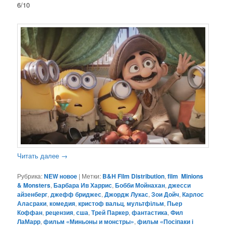
6/10
Читать далее
→
Рубрика:
NEW новое
|
Метки:
B&H Film Distribution
,
film Minions
& Monsters
,
Барбара Ив Харрис
,
Бобби Мойнахан
,
джесси
айзенберг
,
джефф бриджес
,
Джордж Лукас
,
Зои Дойч
,
Карлос
Аласраки
,
комедия
,
кристоф вальц
,
мультфільм
,
Пьер
Коффан
,
рецензия
,
сша
,
Трей Паркер
,
фантастика
,
Фил
ЛаМарр
,
фильм «Миньоны и монстры»
,
фильм «Посіпаки і