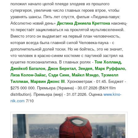
положил начало целой плеяде злодеев из прошлого
супергероя, увеличив число главных героев втрое, чтобы
уравнять шансы. Пять лет спустя, фильм «Людина-павук:
Абсолютно новий день»
Дестина Дэниела
Креттона
наконец-
то перестаёт зацикливаться на проклятой мультивселенной.
Вместо этого он выдвигает на первый план человечность,
которая всегда была главной силой Человека-паука - с
дополнительной долей тоски. Но не бойтесь, это не значит,
что человек в красно-синем костюме с паутиной застрял на
кушетке психоаналитика. В главных ролях -
Том Холланд,
Джейкоб Баталон, Джон Бернтал, Зендея, Марк Руффало,
Лиза Колон-Зайас, Сэди Синк, Майкл Мэндо, Трэмелл
Тиллман, Марвин Джонс III
. Хронометраж - 01:45. Бюджет -
$275 000 000. Премьера (Украина) - 30.07.2026 (B&H film
distribution). Премьера (мир) - 31.07.2026. Оценка
www.kino-
nik.com
7/10