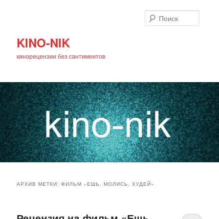
Поиск
KINO-NIK
кинорецензии без сантиментов
Главное
Перейти
Перейти
меню
АРХИВ МЕТКИ:
ФИЛЬМ «ЕШЬ. МОЛИСЬ. ХУДЕЙ»
к
к
основному
дополнительному
Рецензия на фильм «Ешь.