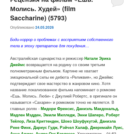
Молись. Худей» (film
содержимому
содержимому
Saccharine) (5793)
Опубликовано
24.05.2026
Боди-хоррор о проблемах с восприятием собственного
тела в эпоху препаратов для похудения…
Австралийская сценаристка и режиссер
Натали Эрика
Джеймс
возвращается на родину со своим третьим
полнометражным фильмом. Картине не хватает
эмоциональной силы ее дебюта «Реликвия», но Джеймс
подтверждает свое мастерство в жанровом кино. Хотя
название локализованное фильма напоминает о ромкоме
«Ешь. Молись. Люби» с Джулией Робертс, в оригинале он
называется «Сахарин» и ромкомом точно не является. В
главных ролях -
Мидори Френсис, Даниэль Макдональд,
Мадлен Мэдден, Эмили Милледж, Энни Шаперо, Роберт
Тейлор, Лиза Криттенден, Шоко Шоуфукутэй, Даниэла
Рене Финк, Дариус Гудж, Рэйчел Халаф, Джеремайя Луис,
Анна Адамс, Андре Онг Карлессо
. Хронометраж - 01:52.