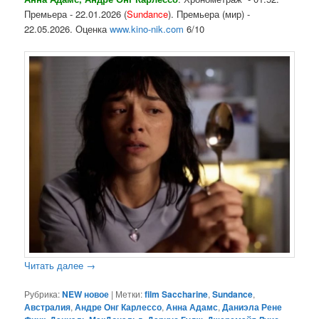
Премьера - 22.01.2026 (
Sundance
). Премьера (мир) -
22.05.2026. Оценка
www.kino-nik.com
6/10
Читать далее
→
Рубрика:
NEW новое
|
Метки:
film Saccharine
,
Sundance
,
Австралия
,
Андре Онг Карлессо
,
Анна Адамс
,
Даниэла Рене