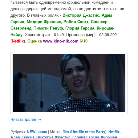
пытается быть одновременно фривольной комедией и
душераздирающей мелодрамой, он не достигает ни того, ни
другого. В главных ролях -
Виктория Джастис, Адам
Гарсия, Мидори Френсис, Робин Скотт, Спенсер
Сазерленд, Тимоти Ренуф, Глория Гарсиа, Кирошан
Нэйду
. Хронометраж - 01:49. Премьера (мир) - 02.09.2021
(
Netflix
).
Оценка
www.kino-nik.com
6/10
Читать далее
→
Рубрика:
NEW новое
|
Метки:
film Afterlife of the Party)
,
Netflix
,
Адам Гарсия
,
Виктория Джастис
,
Глория Гарсиа
,
Кирошан