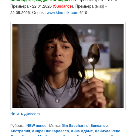
Премьера - 22.01.2026 (
Sundance
). Премьера (мир) -
22.05.2026. Оценка
www.kino-nik.com
6/10
Читать далее
→
Рубрика:
NEW новое
|
Метки:
film Saccharine
,
Sundance
,
Австралия
,
Андре Онг Карлессо
,
Анна Адамс
,
Даниэла Рене