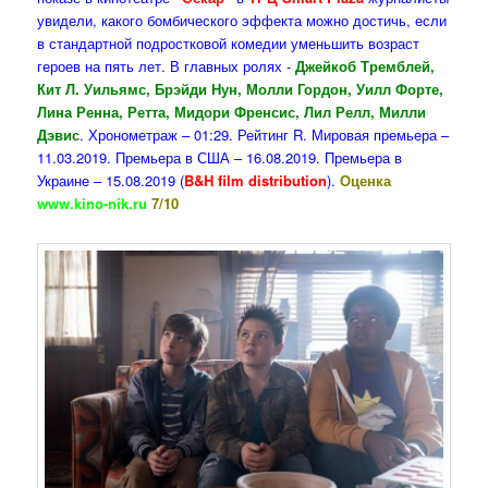
увидели, какого бомбического эффекта можно достичь, если
в стандартной подростковой комедии уменьшить возраст
героев на пять лет. В главных ролях -
Джейкоб Тремблей,
Кит Л. Уильямс, Брэйди Нун, Молли Гордон, Уилл Форте,
Лина Ренна, Ретта, Мидори Френсис, Лил Релл, Милли
Дэвис
. Хронометраж – 01:29. Рейтинг R. Мировая премьера –
11.03.2019. Премьера в США – 16.08.2019. Премьера в
Украине – 15.08.2019 (
B&H film distribution
).
Оценка
www.kino-nik.ru
7/10