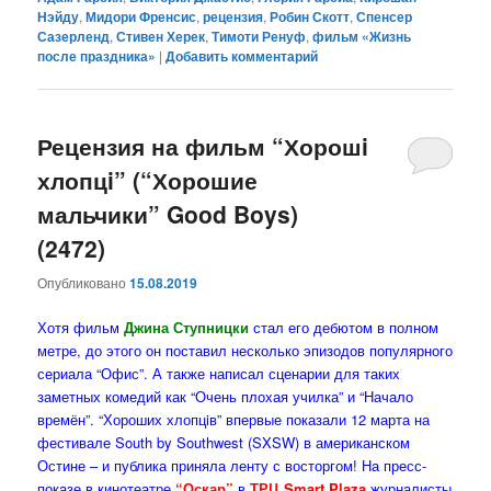
Нэйду
,
Мидори Френсис
,
рецензия
,
Робин Скотт
,
Спенсер
Сазерленд
,
Стивен Херек
,
Тимоти Ренуф
,
фильм «Жизнь
после праздника»
|
Добавить комментарий
Рецензия на фильм “Хорошi
хлопцi” (“Хорошие
мальчики” Good Boys)
(2472)
Опубликовано
15.08.2019
Хотя фильм
Джина Ступницки
стал его дебютом в полном
метре, до этого он поставил несколько эпизодов популярного
сериала “Офис”. А также написал сценарии для таких
заметных комедий как “Очень плохая училка” и “Начало
времён”. “Хороших хлопцiв” впервые показали 12 марта на
фестивале South by Southwest (SXSW) в американском
Остине – и публика приняла ленту с восторгом! На пресс-
показе в кинотеатре
“Оскар”
в
ТРЦ Smart Plaza
журналисты