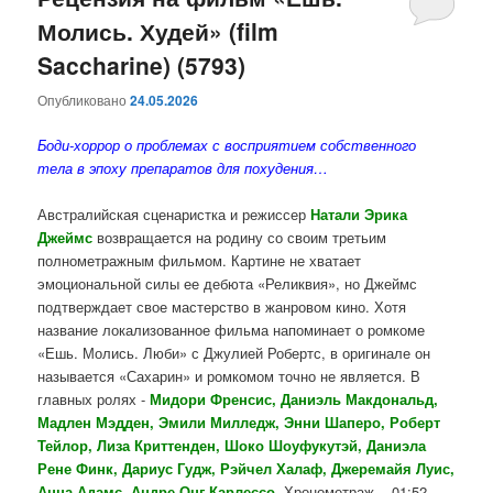
Молись. Худей» (film
содержимому
содержимому
Saccharine) (5793)
Опубликовано
24.05.2026
Боди-хоррор о проблемах с восприятием собственного
тела в эпоху препаратов для похудения…
Австралийская сценаристка и режиссер
Натали Эрика
Джеймс
возвращается на родину со своим третьим
полнометражным фильмом. Картине не хватает
эмоциональной силы ее дебюта «Реликвия», но Джеймс
подтверждает свое мастерство в жанровом кино. Хотя
название локализованное фильма напоминает о ромкоме
«Ешь. Молись. Люби» с Джулией Робертс, в оригинале он
называется «Сахарин» и ромкомом точно не является. В
главных ролях -
Мидори Френсис, Даниэль Макдональд,
Мадлен Мэдден, Эмили Милледж, Энни Шаперо, Роберт
Тейлор, Лиза Криттенден, Шоко Шоуфукутэй, Даниэла
Рене Финк, Дариус Гудж, Рэйчел Халаф, Джеремайя Луис,
Анна Адамс, Андре Онг Карлессо
. Хронометраж - 01:52.