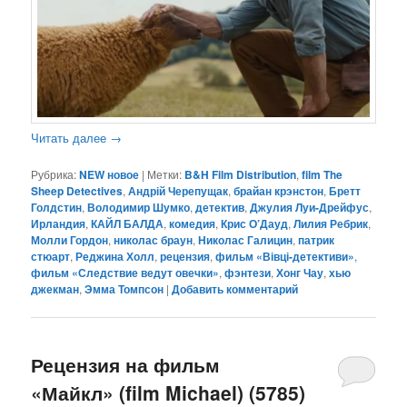
Читать далее
→
Рубрика:
NEW новое
|
Метки:
B&H Film Distribution
,
film The
Sheep Detectives
,
Андрій Черепущак
,
брайан крэнстон
,
Бретт
Голдстин
,
Володимир Шумко
,
детектив
,
Джулия Луи-Дрейфус
,
Ирландия
,
КАЙЛ БАЛДА
,
комедия
,
Крис О’Дауд
,
Лилия Ребрик
,
Молли Гордон
,
николас браун
,
Николас Галицин
,
патрик
стюарт
,
Реджина Холл
,
рецензия
,
фильм «Вівці-детективи»
,
фильм «Следствие ведут овечки»
,
фэнтези
,
Хонг Чау
,
хью
джекман
,
Эмма Томпсон
|
Добавить комментарий
Рецензия на фильм
«Майкл» (film Michael) (5785)