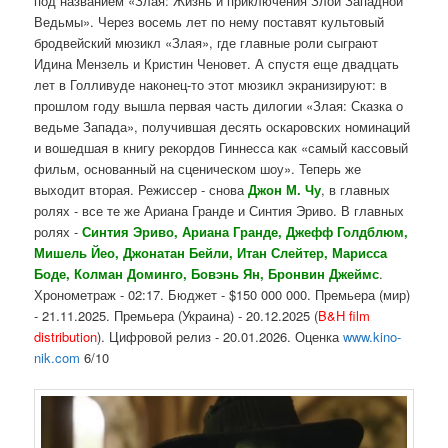
под названием «Злая: Жизнь и приключения Злой Западной
Ведьмы». Через восемь лет по нему поставят культовый
бродвейский мюзикл «Злая», где главные роли сыграют
Идина Мензель и Кристин Ченовет. А спустя еще двадцать
лет в Голливуде наконец-то этот мюзикл экранизируют: в
прошлом году вышла первая часть дилогии «Злая: Сказка о
ведьме Запада», получившая десять оскаровских номинаций
и вошедшая в книгу рекордов Гиннесса как «самый кассовый
фильм, основанный на сценическом шоу». Теперь же
выходит вторая. Режиссер - снова
Джон М. Чу
, в главных
ролях - все те же Ариана Гранде и Синтия Эриво. В главных
ролях -
Синтия Эриво, Ариана Гранде, Джефф Голдблюм,
Мишель Йео, Джонатан Бейли, Итан Слейтер, Марисса
Боде, Колман Доминго, Бовэнь Ян, Бронвин Джеймс
.
Хронометраж - 02:17. Бюджет - $150 000 000. Премьера (мир)
- 21.11.2025. Премьера (Украина) - 20.12.2025 (
B&H film
distribution
). Цифровой релиз - 20.01.2026. Оценка
www.kino-
nik.com
6/10