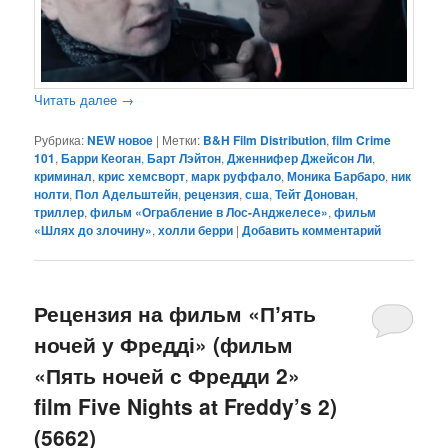
Читать далее
→
Рубрика:
NEW новое
|
Метки:
B&H Film Distribution
,
film Crime
101
,
Барри Кеоган
,
Барт Лэйтон
,
Дженнифер Джейсон Ли
,
криминал
,
крис хемсворт
,
марк руффало
,
Моника Барбаро
,
ник
нолти
,
Пол Адельштейн
,
рецензия
,
сша
,
Тейт Донован
,
триллер
,
фильм «Ограбление в Лос-Анджелесе»
,
фильм
«Шлях до злочину»
,
холли берри
|
Добавить комментарий
Рецензия на фильм «Пʼять
ночей у Фредді» (фильм
«Пять ночей с Фредди 2»
film Five Nights at Freddy’s 2)
(5662)