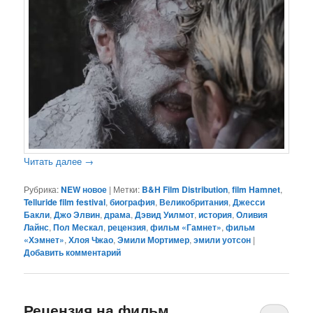
Читать далее
→
Рубрика:
NEW новое
|
Метки:
B&H Film Distribution
,
film Hamnet
,
Telluride film festival
,
биография
,
Великобритания
,
Джесси
Бакли
,
Джо Элвин
,
драма
,
Дэвид Уилмот
,
история
,
Оливия
Лайнс
,
Пол Мескал
,
рецензия
,
фильм «Гамнет»
,
фильм
«Хэмнет»
,
Хлоя Чжао
,
Эмили Мортимер
,
эмили уотсон
|
Добавить комментарий
Рецензия на фильм