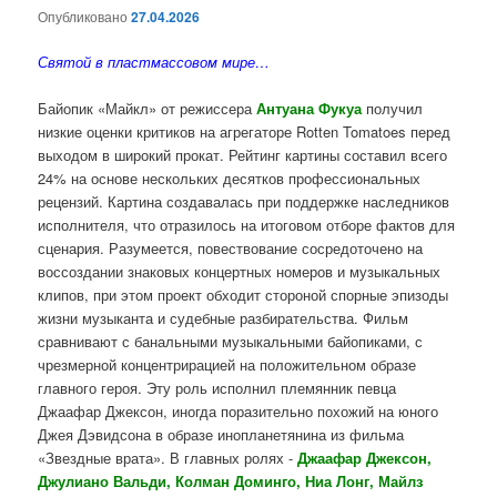
Опубликовано
27.04.2026
Святой в пластмассовом мире…
Байопик «Майкл» от режиссера
Антуана Фукуа
получил
низкие оценки критиков на агрегаторе Rotten Tomatoes перед
выходом в широкий прокат. Рейтинг картины составил всего
24% на основе нескольких десятков профессиональных
рецензий. Картина создавалась при поддержке наследников
исполнителя, что отразилось на итоговом отборе фактов для
сценария. Разумеется, повествование сосредоточено на
воссоздании знаковых концертных номеров и музыкальных
клипов, при этом проект обходит стороной спорные эпизоды
жизни музыканта и судебные разбирательства. Фильм
сравнивают с банальными музыкальными байопиками, с
чрезмерной концентрирацией на положительном образе
главного героя. Эту роль исполнил племянник певца
Джаафар Джексон, иногда поразительно похожий на юного
Джея Дэвидсона в образе инопланетянина из фильма
«Звездные врата». В главных ролях -
Джаафар Джексон,
Джулиано Вальди, Колман Доминго, Ниа Лонг, Майлз