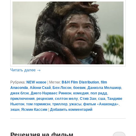
Читать далее
→
Рубрика:
NEW новое
|
Метки:
B&H Film Distribution
,
film
Anaconda
,
Айони Скай
,
Бен Лосон
,
боевик
,
Даниэла Мелшиор
,
джек блэк
,
Диего Нарваес Ринкон
,
комедия
,
пол радд
,
приключения
,
рецензия
,
селтон мелу
,
Стив Зан
,
сша
,
Тандиве
Ньютон
,
том гормикэн
,
триллер
,
ужасы
,
фильм «Анаконда»
,
экшн
,
Ясмин Кассим
|
Добавить комментарий
Рецензия на фильм