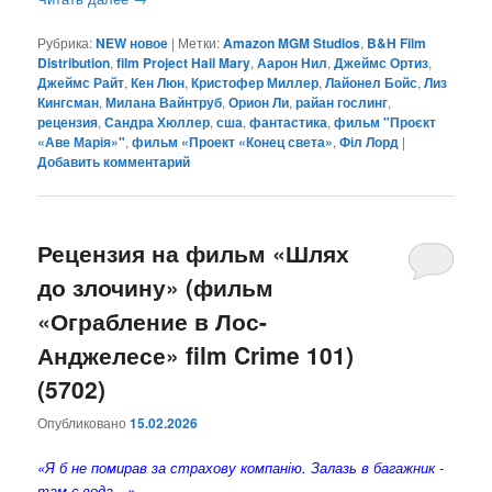
Рубрика:
NEW новое
|
Метки:
Amazon MGM Studios
,
B&H Film
Distribution
,
film Project Hail Mary
,
Аарон Нил
,
Джеймс Ортиз
,
Джеймс Райт
,
Кен Люн
,
Кристофер Миллер
,
Лайонел Бойс
,
Лиз
Кингсман
,
Милана Вайнтруб
,
Орион Ли
,
райан гослинг
,
рецензия
,
Сандра Хюллер
,
сша
,
фантастика
,
фильм "Проєкт
«Аве Марія»"
,
фильм «Проект «Конец света»
,
Філ Лорд
|
Добавить комментарий
Рецензия на фильм «Шлях
до злочину» (фильм
«Ограбление в Лос-
Анджелесе» film Crime 101)
(5702)
Опубликовано
15.02.2026
«Я б не помирав за страхову компанію. Залазь в багажник -
там є вода…»