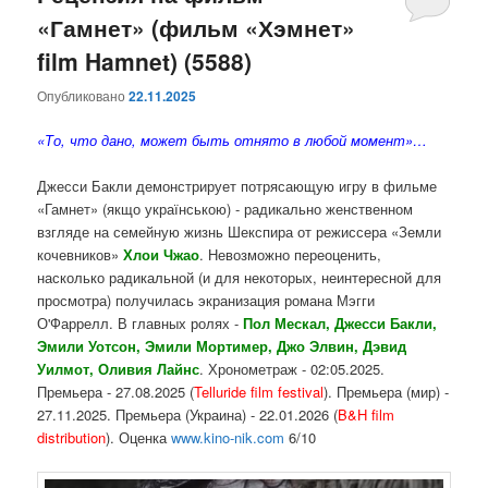
«Гамнет» (фильм «Хэмнет»
film Hamnet) (5588)
Опубликовано
22.11.2025
«То, что дано, может быть отнято в любой момент»…
Джесси Бакли демонстрирует потрясающую игру в фильме
«Гамнет» (якщо українською) - радикально женственном
взгляде на семейную жизнь Шекспира от режиссера «Земли
кочевников»
Хлои Чжао
. Невозможно переоценить,
насколько радикальной (и для некоторых, неинтересной для
просмотра) получилась экранизация романа Мэгги
О'Фаррелл. В главных ролях -
Пол Мескал, Джесси Бакли,
Эмили Уотсон, Эмили Мортимер, Джо Элвин, Дэвид
Уилмот, Оливия Лайнс
. Хронометраж - 02:05.2025.
Премьера - 27.08.2025 (
Telluride film festival
). Премьера (мир) -
27.11.2025. Премьера (Украина) - 22.01.2026 (
B&H film
distribution
). Оценка
www.kino-nik.com
6/10