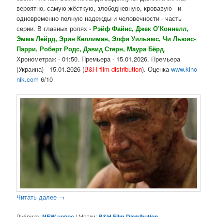
вероятно, самую жёсткую, злободневную, кровавую - и
одновременно полную надежды и человечности - часть
серии. В главных ролях -
Рэйф Файнс, Джек О’Коннелл,
Эмма Лейрд, Эрин Келлиман, Элфи Уильямс, Чи Льюис-
Парри, Роберт Родс, Дэвид Стерн, Маура Бёрд
.
Хронометраж - 01:50. Премьера - 15.01.2026. Премьера
(Украина) - 15.01.2026 (
B&H film distribution
). Оценка
www.kino-
nik.com
6/10
Читать далее
→
Рубрика:
NEW новое
|
Метки:
B&H Film Distribution
,