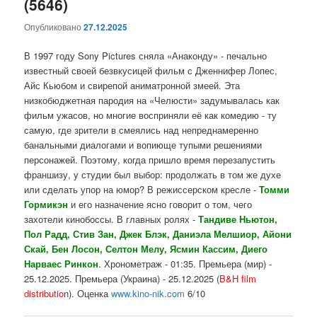
(5646)
Опубликовано
27.12.2025
В 1997 году Sony Pictures сняла «Анаконду» - печально
известный своей безвкусицей фильм с Дженнифер Лопес,
Айс Кьюбом и свирепой аниматронной змеей. Эта
низкобюджетная пародия на «Челюсти» задумывалась как
фильм ужасов, но многие восприняли её как комедию - ту
самую, где зрители в смеялись над непреднамеренно
банальными диалогами и вопиюще тупыми решениями
персонажей. Поэтому, когда пришло время перезапустить
франшизу, у студии был выбор: продолжать в том же духе
или сделать упор на юмор? В режиссерском кресле -
Томми
Гормикэн
и его назначение ясно говорит о том, чего
захотели кинобоссы. В главных ролях -
Тандиве Ньютон,
Пол Радд, Стив Зан, Джек Блэк, Даниэла Мелшиор, Айони
Скай, Бен Лосон, Селтон Мелу, Ясмин Кассим, Диего
Нарваес Ринкон
. Хронометраж - 01:35. Премьера (мир) -
25.12.2025. Премьера (Украина) - 25.12.2025 (
B&H film
distributio
n). Оценка
www.kino-nik.com
6/10