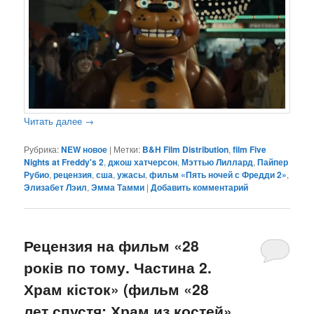
Читать далее
→
Рубрика:
NEW новое
|
Метки:
B&H Film Distribution
,
film Five
Nights at Freddy's 2
,
джош хатчерсон
,
Мэттью Лиллард
,
Пайпер
Рубио
,
рецензия
,
сша
,
ужасы
,
фильм «Пять ночей с Фредди 2»
,
Элизабет Лэил
,
Эмма Тамми
|
Добавить комментарий
Рецензия на фильм «28
років по тому. Частина 2.
Храм кісток» (фильм «28
лет спустя: Храм из костей»