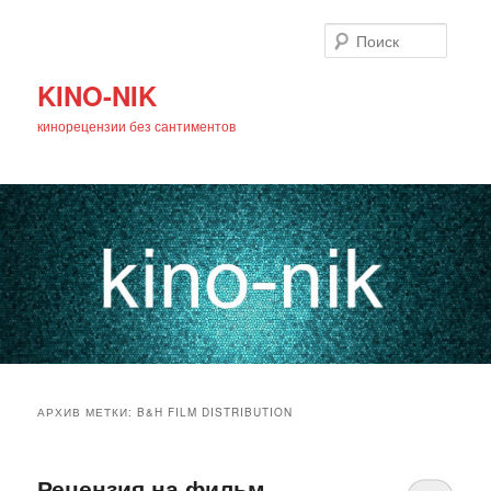
Поиск
KINO-NIK
кинорецензии без сантиментов
Главное
Перейти
Перейти
меню
АРХИВ МЕТКИ:
B&H FILM DISTRIBUTION
к
к
основному
дополнительному
Рецензия на фильм