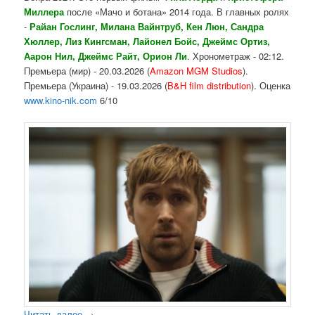
Миллера
после «Мачо и ботана» 2014 года. В главных ролях
-
Райан Гослинг, Милана Вайнтруб, Кен Люн, Сандра
Хюллер, Лиз Кингсман, Лайонел Бойс, Джеймс Ортиз,
Аарон Нил, Джеймс Райт, Орион Ли
. Хронометраж - 02:12.
Премьера (мир) - 20.03.2026 (
Amazon MGM Studios
).
Премьера (Украина) - 19.03.2026 (
B&H film distribution
). Оценка
www.kino-nik.com
6/10
Читать далее
→