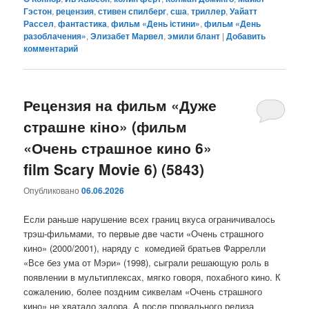
Гэстон
,
рецензия
,
стивен спилберг
,
сша
,
триллер
,
Уайатт
Рассел
,
фантастика
,
фильм «День істини»
,
фильм «День
разоблачения»
,
Элизабет Марвел
,
эмили блант
|
Добавить
комментарий
Рецензия на фильм «Дуже
страшне кіно» (фильм
«Очень страшное кино 6»
film Scary Movie 6) (5843)
Опубликовано
06.06.2026
Если раньше нарушение всех границ вкуса ограничивалось
трэш-фильмами, то первые две части «Очень страшного
кино» (2000/2001), наряду с комедией братьев Фаррелли
«Все без ума от Мэри» (1998), сыграли решающую роль в
появлении в мультиплексах, мягко говоря, похабного кино. К
сожалению, более поздним сиквелам «Очень страшного
кино» не хватало задора. А после провального релиза