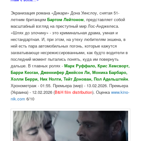
Экранизация романа «Дикари» Дона Уинслоу, снятая 51-
летним британцем
Бартом Лейтоном
, представляет собой
масштабный взгляд на преступный мир Лос-Анджелеса.
«Шлях до злочину» - это криминальная драма, умная и
нестандартная. И, при этом, на утеху любителям экшена, в
ней есть пара автомобильных погонь, которые кажутся
захватывающе несрежиссированными, как будто водители в
последний момент пытались понять, куда им повернуть
дальше. В главных ролях -
Марк Руффало, Крис Хемсворт,
Барри Кеоган, Дженнифер Джейсон Ли, Моника Барбаро,
Холли Берри, Ник Нолти, Тейт Донован, Пол Адельштейн
.
Хронометраж - 01:55. Премьера (мир) - 13.02.2026. Премьера
(Украина) - 12.02.2026 (
B&H film distribution
). Оценка
www.kino-
nik.com
6/10