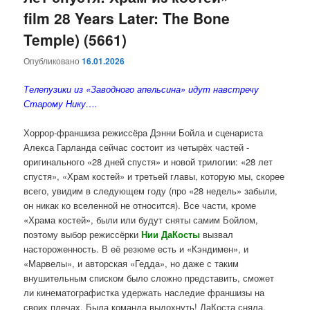
film 28 Years Later: The Bone
Temple) (5661)
Опубликовано
16.01.2026
Телепузики из «Заводного апельсина» идут навстречу
Старому Нику….
Хоррор-франшиза режиссёра Дэнни Бойла и сценариста
Алекса Гарланда сейчас состоит из четырёх частей -
оригинального «28 дней спустя» и новой трилогии: «28 лет
спустя», «Храм костей» и третьей главы, которую мы, скорее
всего, увидим в следующем году (про «28 недель» забыли,
он никак ко вселенной не относится). Все части, кроме
«Храма костей», были или будут сняты самим Бойлом,
поэтому выбор режиссёрки
Нии ДаКосты
вызвал
настороженность. В её резюме есть и «Кэндимен», и
«Марвелы», и авторская «Гедда», но даже с таким
внушительным списком было сложно представить, сможет
ли кинематографистка удержать наследие франшизы на
своих плечах. Была команда выдохнуть! ДаКоста сняла,