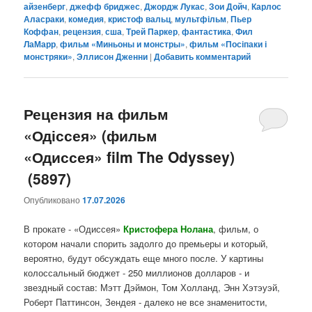
айзенберг
,
джефф бриджес
,
Джордж Лукас
,
Зои Дойч
,
Карлос
Аласраки
,
комедия
,
кристоф вальц
,
мультфільм
,
Пьер
Коффан
,
рецензия
,
сша
,
Трей Паркер
,
фантастика
,
Фил
ЛаМарр
,
фильм «Миньоны и монстры»
,
фильм «Посіпаки і
монстряки»
,
Эллисон Дженни
|
Добавить комментарий
Рецензия на фильм
«Одіссея» (фильм
«Одиссея» film The Odyssey)
(5897)
Опубликовано
17.07.2026
В прокате - «Одиссея»
Кристофера Нолана
, фильм, о
котором начали спорить задолго до премьеры и который,
вероятно, будут обсуждать еще много после. У картины
колоссальный бюджет - 250 миллионов долларов - и
звездный состав: Мэтт Дэймон, Том Холланд, Энн Хэтэуэй,
Роберт Паттинсон, Зендея - далеко не все знаменитости,