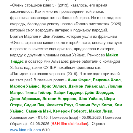
«Очень страшное кино 5» (2013), казалось, его время
закончилось. Как и многие произведения той эпохи,
франшиза возвращается на большой экран. Не в последнюю
очередь, благодаря успеху нового «Голого пистолета» (2025)
который смог возродить интерес к поджанру пародий.
Братья Марлон и Шон Уэйанс, которые ушли из франшизы
«Очень страшное кино» после второй части, снова участвуют
в проекте в качестве сценаристов, продюсеров и актеров,
наряду с другими членами семьи Уэйанс. Режиссер
Майкл
Тиддес
и соавтор Рик Альварес ранее работали с командой
Уэйанс над таким СУПЕР-похабным фильмом как
«Пятьдесят оттенков черного» (2016). Что же ждет зрителей
на этот раз? В главных ролях -
Анна Фэрис, Реджина Холл,
Марлон Уайанс, Крис Эллиот, Дэймон Уайанс мл., Локлин
Манро, Тияна Тейлор, Хайди Гарднер, Дейв Шеридан,
Джон Абрахамс, Энтони Андерсон, Шон Уайанс, Шери
Отери, Сидни Пак, Фелисса Роуз, Оливия Роуз Кигэн, Ким
Уайанс, Саванна Мэй, Кэмерон Робертс, Майкл Ливи
.
Хронометраж - 01:45. Премьера (мир) - 05.06.2026. Премьера
(Украина) - 04.06.2026 (
B&H film distribution
). Оценка
www.kino-nik.com
6/10