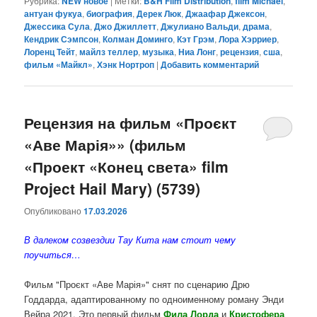
Рубрика:
NEW новое
|
Метки:
B&H Film Distribution
,
film Michael
,
антуан фукуа
,
биография
,
Дерек Люк
,
Джаафар Джексон
,
Джессика Сула
,
Джо Джиллетт
,
Джулиано Вальди
,
драма
,
Кендрик Сэмпсон
,
Колман Доминго
,
Кэт Грэм
,
Лора Хэрриер
,
Лоренц Тейт
,
майлз теллер
,
музыка
,
Ниа Лонг
,
рецензия
,
сша
,
фильм «Майкл»
,
Хэнк Нортроп
|
Добавить комментарий
Рецензия на фильм «Проєкт
«Аве Марія»» (фильм
«Проект «Конец света» film
Project Hail Mary) (5739)
Опубликовано
17.03.2026
В далеком созвездии Тау Кита нам стоит чему
поучиться…
Фильм "Проєкт «Аве Марія»" снят по сценарию Дрю
Годдарда, адаптированному по одноименному роману Энди
Вейра 2021. Это первый фильм
Фила Лорда
и
Кристофера