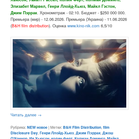
Элизабет Марвел, Генри Ллойд-Хьюз, Майкл Гэстон,
Джим Пэррак
. Хронометраж - 02:10. Бюджет - $250 000 000.
Премьера (мир) - 12.06.2026. Премьера (Украина) - 11.06.2026
(
B&H film distribution
). Оценка
www.kino-nik.com
6,5/10
Читать далее
→
Рубрика:
NEW новое
|
Метки:
B&H Film Distribution
,
film
Disclosure Day
,
Генри Ллойд-Хьюз
,
Джим Пэррак
,
Джош
О’Коннор
,
Ив Хьюсон
,
колин ферт
,
Колман Доминго
,
Майкл