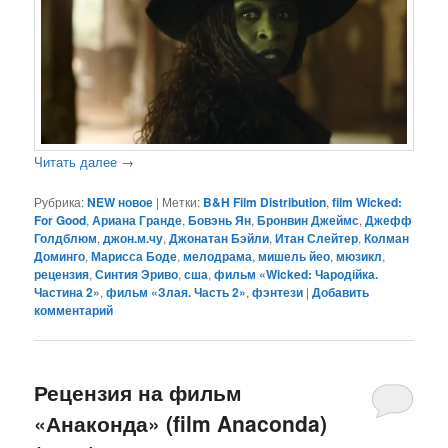
Читать далее
→
Рубрика:
NEW новое
|
Метки:
B&H Film Distribution
,
film Wicked:
For Good
,
Ариана Гранде
,
Бовэнь Ян
,
Бронвин Джеймс
,
Джефф
Голдблюм
,
джон.м.чу
,
Джонатан Бэйли
,
Итан Слейтер
,
Колман
Доминго
,
Марисса Боде
,
мелодрама
,
мишель йео
,
мюзикл
,
рецензия
,
Синтия Эриво
,
сша
,
фильм «Wicked: Чародійка.
Частина 2»
,
фильм «Злая. Часть 2»
,
фэнтези
|
Добавить
комментарий
Рецензия на фильм
«Анаконда» (film Anaconda)