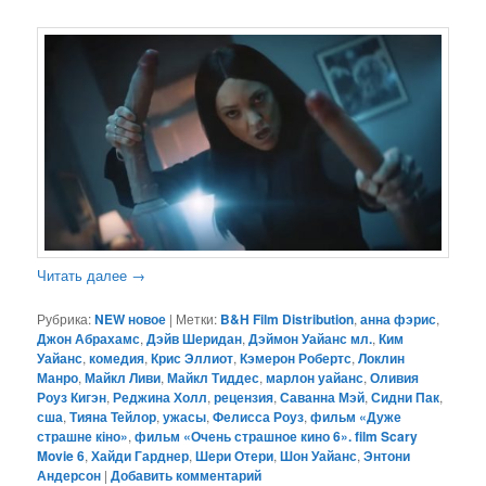
Читать далее
→
Рубрика:
NEW новое
|
Метки:
B&H Film Distribution
,
анна фэрис
,
Джон Абрахамс
,
Дэйв Шеридан
,
Дэймон Уайанс мл.
,
Ким
Уайанс
,
комедия
,
Крис Эллиот
,
Кэмерон Робертс
,
Локлин
Манро
,
Майкл Ливи
,
Майкл Тиддес
,
марлон уайанс
,
Оливия
Роуз Кигэн
,
Реджина Холл
,
рецензия
,
Саванна Мэй
,
Сидни Пак
,
сша
,
Тияна Тейлор
,
ужасы
,
Фелисса Роуз
,
фильм «Дуже
страшне кіно»
,
фильм «Очень страшное кино 6». film Scary
Movie 6
,
Хайди Гарднер
,
Шери Отери
,
Шон Уайанс
,
Энтони
Андерсон
|
Добавить комментарий