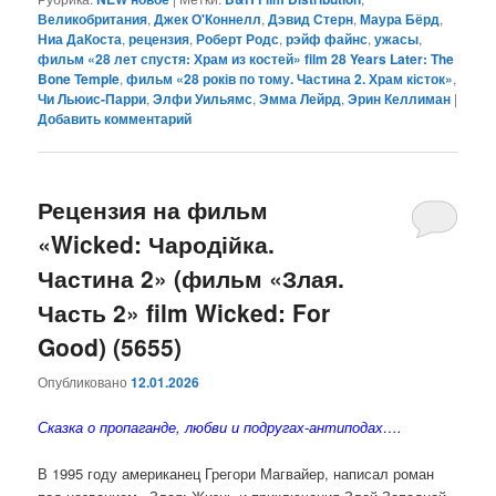
Великобритания
,
Джек О'Коннелл
,
Дэвид Стерн
,
Маура Бёрд
,
Ниа ДаКоста
,
рецензия
,
Роберт Родс
,
рэйф файнс
,
ужасы
,
фильм «28 лет спустя: Храм из костей» film 28 Years Later: The
Bone Temple
,
фильм «28 років по тому. Частина 2. Храм кісток»
,
Чи Льюис-Парри
,
Элфи Уильямс
,
Эмма Лейрд
,
Эрин Келлиман
|
Добавить комментарий
Рецензия на фильм
«Wicked: Чародійка.
Частина 2» (фильм «Злая.
Часть 2» film Wicked: For
Good) (5655)
Опубликовано
12.01.2026
Сказка о пропаганде, любви и подругах-антиподах….
В 1995 году американец Грегори Магвайер, написал роман