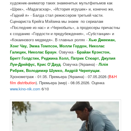
художник-аниматор таких знаменитых мультфильмов как
«Шрек», «Мадагаскар», «История игрушек» и, конечно же,
«Гадкий я» - Балда стал режиссером третьей части.
Сценариста Крейга Мэйзина мы знаем по сериалам
«Последние из нас» и «Чернобыль», а продюсеры причастны
к созданию «Гордости и предубеждения», «Субстанции» и
«Кокаинового медведя». В главных ролях -
Хью Джекман,
Хонг Чау, Эмма Томпсон, Молли Гордон, Николас
Галицин, Николас Браун
. Озвучка -
Брайан Крэнстон,
Бретт Голдстин, Реджина Холл, Патрик Стюарт, Джулия
Луи-Дрейфус, Крис О’Дауд
. Озвучка (Украина) -
Лілія
Ребрик, Володимир Шумко, Андрій Черепущак
.
Хронометраж - 01:35. Премьера (Украина) - 07.05.2026 (
B&H
film distribution
). Премьера (мир) - 08.05.2026. Оценка
www.kino-nik.com
6/10