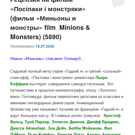
«Посіпаки і монстряки»
содержимому
содержимому
(фильм «Миньоны и
монстры» film Minions &
Monsters) (5890)
Опубликовано
18.07.2026
Новые «Миньоны» спасают Голливуд…
Седьмой полный метр серии «Гадкий я» и третий «сольный»
спин-офф, «Посіпаки і монстряки» режиссера
Пьера
Коффана
выглядит совершенно самодостаточным. Это
путешествие в прошлое кинематографа, эпоху «Золотого
века» Голливуда: фильм переполнен цитатами из классики и
именами легендарных режиссеров. Анимационный
блокбастер уже называют лучшим во франшизе «Гадкий я» и
ждут большую кассу. В главных ролях (озвучка) -
Кристоф
Вальц, Трей Паркер, Эллисон Дженни, Джефф Бриджес,
Джесси Айзенберг, Зои Дойч, Бобби Мойнахан, Фил
ЛаМарр, Пьер Коффан, Джордж Лукас, Карлос Аласраки,