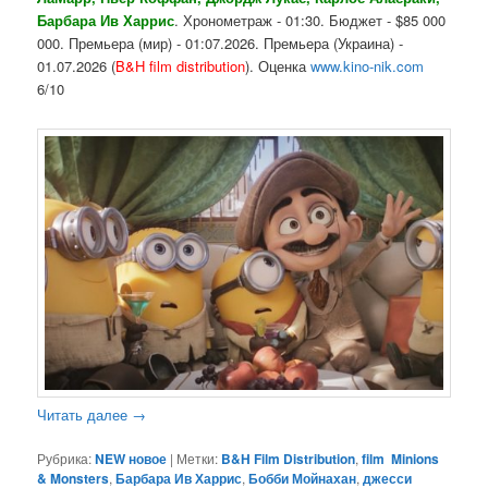
Барбара Ив Харрис
. Хронометраж - 01:30. Бюджет - $85 000
000. Премьера (мир) - 01:07.2026. Премьера (Украина) -
01.07.2026 (
B&H film distribution
). Оценка
www.kino-nik.com
6/10
Читать далее
→
Рубрика:
NEW новое
|
Метки:
B&H Film Distribution
,
film Minions
& Monsters
,
Барбара Ив Харрис
,
Бобби Мойнахан
,
джесси