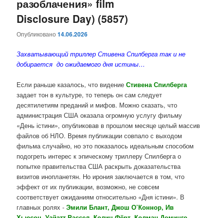
разоблачения» film
Disclosure Day) (5857)
Опубликовано
14.06.2026
Захватывающий триллер Стивена Спилберга так и не
добирается до ожидаемого дня истины…
Если раньше казалось, что видение
Стивена Спилберга
задает тон в культуре, то теперь он сам следует
десятилетиям преданий и мифов. Можно сказать, что
администрация США оказала огромную услугу фильму
«День істини», опубликовав в прошлом месяце целый массив
файлов об НЛО. Время публикации совпало с выходом
фильма случайно, но это показалось идеальным способом
подогреть интерес к эпическому триллеру Спилберга о
попытке правительства США раскрыть доказательства
визитов инопланетян. Но ирония заключается в том, что
эффект от их публикации, возможно, не совсем
соответствует ожиданиям относительно «Дня істини». В
главных ролях -
Эмили Блант, Джош О’Коннор, Ив
Хьюсон, Уайатт Рассел, Колин Фёрт, Колман Доминго,