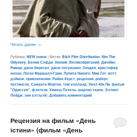
Читать далее
→
Рубрика:
NEW новое
|
Метки:
B&H Film Distribution
,
film The
Odyssey
,
Бенни Сэфди
,
боевик
,
Великобритания
,
Джеймс
Римар
,
джон бернтал
,
джон легуизамо
,
Зендея
,
кристофер
нолан
,
Логан Маршалл-Грин
,
Лупита Нионго
,
Миа Гот
,
мэтт
дэймон
,
приключения
,
Райан Херст
,
рецензия
,
роберт
паттинсон
,
Саманта Мортон
,
том холланд
,
Уилл Юн Ли
,
фильм
"Одиссея"
,
фэнтези
,
Химеш Патель
,
шарлиз терон
,
Эллиот
Пейдж
,
энн хэтэуэй
|
Добавить комментарий
Рецензия на фильм «День
істини» (фильм «День