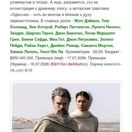
упомянутые в титрах. А еще, разумеется, это не
иллюстрация к древнему эпосу, а авторская трактовка
«Одиссеи» - хоть во многом и близкая к духу
первоисточника. В главных ролях -
Мэтт Дэймон, Том
Холланд, Энн Хэтэуэй, Роберт Паттинсон, Лупита Нионго,
Зендея, Шарлиз Терон, Джон Бернтал, Логан Маршалл-
Грин, Бенни Сэфди, Миа Гот, Джон Легуизамо, Эллиот
Пейдж, Райан Херст, Джеймс Римар, Саманта Мортон,
Химеш Патель, Уилл Юн Ли
. Хронометраж - 02:20. Бюджет -
$250 000 000. Премьера (мир) - 17.07.2026. Премьера
(Украина) - 16.07.2026 (
B&H film distribution
). Оценка
www.kino-
nik.com
6/10