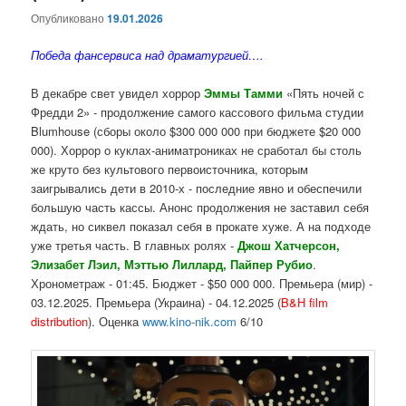
Опубликовано
19.01.2026
Победа фансервиса над драматургией….
В декабре свет увидел хоррор
Эммы Тамми
«Пять ночей с
Фредди 2» - продолжение самого кассового фильма студии
Blumhouse (сборы около $300 000 000 при бюджете $20 000
000). Хоррор о куклах-аниматрониках не сработал бы столь
же круто без культового первоисточника, которым
заигрывались дети в 2010-х - последние явно и обеспечили
большую часть кассы. Анонс продолжения не заставил себя
ждать, но сиквел показал себя в прокате хуже. А на подходе
уже третья часть. В главных ролях -
Джош Хатчерсон,
Элизабет Лэил, Мэттью Лиллард, Пайпер Рубио
.
Хронометраж - 01:45. Бюджет - $50 000 000. Премьера (мир) -
03.12.2025. Премьера (Украина) - 04.12.2025 (
B&H film
distribution
). Оценка
www.kino-nik.com
6/10