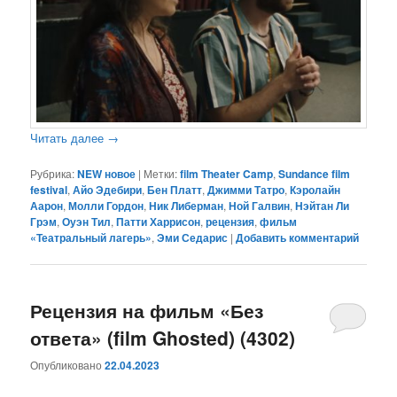
Читать далее
→
Рубрика:
NEW новое
|
Метки:
film Theater Camp
,
Sundance film
festival
,
Айо Эдебири
,
Бен Платт
,
Джимми Татро
,
Кэролайн
Аарон
,
Молли Гордон
,
Ник Либерман
,
Ной Галвин
,
Нэйтан Ли
Грэм
,
Оуэн Тил
,
Патти Харрисон
,
рецензия
,
фильм
«Театральный лагерь»
,
Эми Седарис
|
Добавить комментарий
Рецензия на фильм «Без
ответа» (film Ghosted) (4302)
Опубликовано
22.04.2023