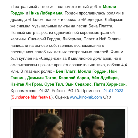
«Театральный лагерь» - полнометражный дебют
Молли
Гордон
и
Ника
Либермана
. Гордон прославилась ролями в
драмеди «
Шалом, папик!
» и сериале «
Медведь
». Либерман
же снимал музыкальные клипы на песни Бена Платта.
Полный метр вырос из одноимённой короткометражной
картины. Сценарий Гордон, Либерман, Платт и Ной Галвин
написали на основе собственных воспоминаний о
посещениях подобных летних театральных лагерей. Фильм
был куплен на «Сандэнсе» за 8 миллионов долларов, но в
американском прокате прошёл сравнительно тихо, собрав 4,4
млн.
В главных ролях
-
Бен Платт
,
Молли
Гордон
,
Ной
Галвин
,
Джимми Татро
,
Кэролай Аа
рон
,
Айо Эдебири
,
Нэйтан
Ли Грэм
, Оуэн Тил,
Эми Се
дарис
,
Патти Харрисон
.
Хронометраж - 01:32. Рейтинг
PG-13
. Премьера -
21.01.2023
(
Sundance film
festival
). Оценка
www.kino-nik.com
6/10