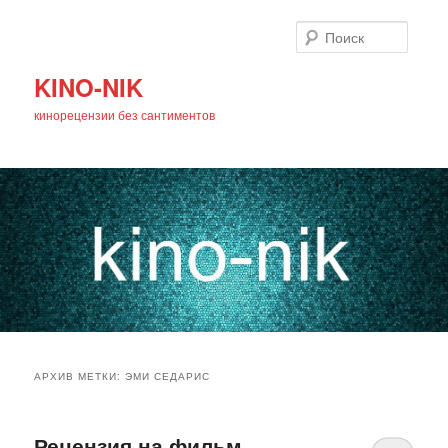
Поиск
KINO-NIK
кинорецензии без сантиментов
Главное
Перейти
Перейти
меню
АРХИВ МЕТКИ:
ЭМИ СЕДАРИС
к
к
основному
дополнительному
Рецензия на фильм