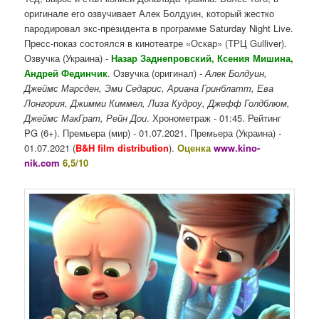
оригинале его озвучивает Алек Болдуин, который жестко
пародировал экс-президента в программе Saturday Night Live.
Пресс-показ состоялся в кинотеатре «Оскар» (ТРЦ Gulliver).
Озвучка (Украина) -
Назар Заднепровский, Ксения Мишина,
Андрей Фединчик
. Озвучка (оригинал) -
Алек Болдуин,
Джеймс Марсден, Эми Седарис, Ариана Гринблатт, Ева
Лонгория, Джимми Киммел, Лиза Кудроу, Джефф Голдблюм,
Джеймс МакГрат, Рейн Дои
. Хронометраж - 01:45. Рейтинг
PG (6+). Премьера (мир) - 01.07.2021. Премьера (Украина) -
01.07.2021 (
B&H film distribution
).
Оценка
www.kino-
nik.com
6,5/10