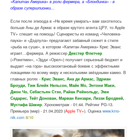
«Капитан Америка» в роли фермера, а «Блондинка» - в
образе супершпионки…
Если после эпизода в «Не время умирать» вам захотелось
больше Аны де Армас в образе крутого агента ЦРУ, то Apple
TV+ спешит на помощь! Сценаристы из команд «Человека-
паука» и «Дэдпула» предлагают забавный сюжет в стиле
«рыба на суше», в котором «Капитан Америка» Крис Эванс
играет…фермера. А режиссер
Декстер Флетчер
(«Рокетмен», «Эдди «Орел») получает серьезный бюджет и
выдает «на гора» высокооктановый боевик с эффектными
локациями по всему миру и несколькими звёздными камео. В
главных ролях -
Крис Эванс, Ана де Армас, Эдриан
Броуди, Тим Блейк Нельсон, Майк Мо, Энтони Маки,
Джон Чо, Себастьян Стэн, Райан Рейнольдс,
Эми
Седарис, Тейт Донован, Марван Кензари, Лиззи Бродвей,
Мустафа Шакир
. Хронометраж - 01:44. Рейтинг PG-13.
Премьера (мир) - 21.04.2023 (
Apple TV+
). Оценка
www.kino-
nik.com
6/10