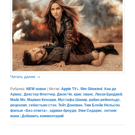
Читать далее
→
Рубрика:
NEW новое
|
Метки:
Apple TV+
,
film Ghosted
,
Ана де
Армас
,
Декстер Флетчер
,
Джон Чо
,
крис эванс
,
Лиззи Бродвей
,
Майк Мо
,
Марван Кензари
,
Мустафа Шакир
,
райан рейнольдс
,
рецензия
,
себастьян стэн
,
Тейт Донован
,
Тим Блейк Нельсон
,
фильм «Без ответа»
,
эдриан броуди
,
Эми Седарис
,
энтони
маки
|
Добавить комментарий