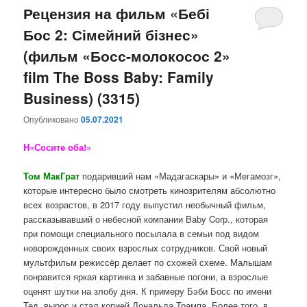
Рецензия на фильм «Бебі
Бос 2: Сімейний бізнес»
(фильм «Босс-молокосос 2»
film The Boss Baby: Family
Business) (3315)
Опубликовано
05.07.2021
H«Сосите оба!»
Том МакГрат
подаривший нам «Мадагаскары» и «Мегамозг»,
которые интересно было смотреть кинозрителям абсолютно
всех возрастов, в 2017 году выпустил необычный фильм,
рассказывавший о небесной компании Baby Corp., которая
при помощи специального посылала в семьи под видом
новорожденных своих взрослых сотрудников. Свой новый
мультфильм режиссёр делает по схожей схеме. Малышам
понравится яркая картинка и забавные погони, а взрослые
оценят шутки на злобу дня. К примеру Бэби Босс по имени
Тед, вырос и стал копией Дональда Трампа. Более того, в