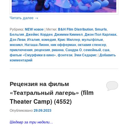
Читать далее
→
Рубрика:
NEW новое
|
Метки:
B&H Film Distribution
,
Smurfs
,
Бельгия
,
Джеймс Корден
,
Джимми Киммел
,
Джон Пол Карлиак.
Дэн Леви
,
Италия
,
комедия
,
Крис Миллер
,
мультфільм
,
мюзикл
,
Наташа Лионн
,
ник офферман
,
октавия спенсер
,
приключения
,
рецензия
,
рианна
,
Сандра О
,
семейный
,
сша
,
фильм «Смурфики в кино»
,
фэнтези
,
Эми Седарис
|
Добавить
комментарий
Рецензия на фильм
«Театральный лагерь» (film
Theater Camp) (4552)
Опубликовано
29.09.2023
Шедевр за три недели…