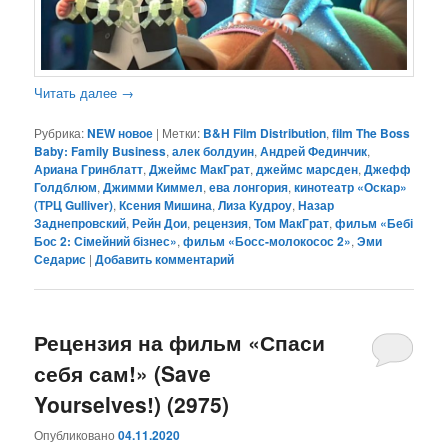
Читать далее
→
Рубрика:
NEW новое
|
Метки:
B&H Film Distribution
,
film The Boss
Baby: Family Business
,
алек болдуин
,
Андрей Фединчик
,
Ариана Гринблатт
,
Джеймс МакГрат
,
джеймс марсден
,
Джефф
Голдблюм
,
Джимми Киммел
,
ева лонгория
,
кинотеатр «Оскар»
(ТРЦ Gulliver)
,
Ксения Мишина
,
Лиза Кудроу
,
Назар
Заднепровский
,
Рейн Дои
,
рецензия
,
Том МакГрат
,
фильм «Бебі
Бос 2: Сімейний бізнес»
,
фильм «Босс-молокосос 2»
,
Эми
Седарис
|
Добавить комментарий
Рецензия на фильм «Спаси
себя сам!» (Save
Yourselves!) (2975)
Опубликовано
04.11.2020