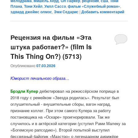
мелодрама
,
Мишель Херд
,
Ол Паркер
,
рецензия
,
сша
,
Тони
Плана
,
Тони Хейл
,
Уилл Сассо
,
фильм «Служебный роман»
,
эдвард джеймс олмос
,
Эми Седарис
|
Добавить комментарий
Рецензия на фильм «Эта
штука работает?» (film Is
This Thing On?) (5713)
Опубликовано
07.03.2026
Юморист печального образа…
Брэдли Купер
дебютировал на режиссёрском поприще в
2018 году с ремейком «Звезда родилась». Результат был
оглушительный - внушительные сборы, вагон наград,
признание коллег. При этом самого Купера за работу
постановщика на «Оскаре» проигнорировали. Так же
случилось и в актёрской категории (уступил Рами Малеку за
«Богемскую рапсодию»). Второй попыткой выступил
бессвязный байопик «Маэстро» о легендарном дирижёре