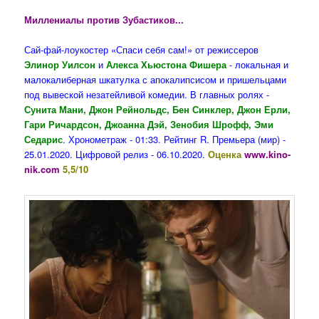
Миллениалы против Зубастиков...
Сай-фай-лоукостер «Спаси себя сам!» от режиссеров
Элинор Уилсон
и
Алекса Хьюстона Фишера
- локальная и
малокалиберная шкатулка с апокалипсисом и пришельцами
под вывеской незатейливой комедии.
В главных ролях -
Сунита Мани, Джон Рейнольдс, Бен Синклер, Джон Ерли,
Гари Ричардсон, Джоанна Дэй, Зенобия Шрофф, Эми
Седарис
. Хронометраж - 01:33. Рейтинг R. Премьера (мир) -
25.01.2020. Цифровой релиз - 06.10.2020.
Оценка
www.kino-
nik.com
5,5/10