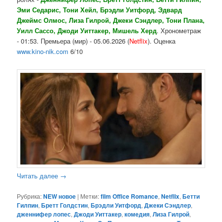
Эми Седарис, Тони Хейл, Брэдли Уитфорд, Эдвард
Джеймс Олмос, Лиза Гилрой, Джеки Сэндлер, Тони Плана,
Уилл Сассо, Джоди Уиттакер, Мишель Херд
. Хронометраж
- 01:53. Премьера (мир) - 05.06.2026 (
Netflix
). Оценка
www.kino-nik.com
6/10
Читать далее
→
Рубрика:
NEW новое
|
Метки:
film Office Romance
,
Netflix
,
Бетти
Гилпин
,
Бретт Голдстин
,
Брэдли Уитфорд
,
Джеки Сэндлер
,
дженнифер лопес
,
Джоди Уиттакер
,
комедия
,
Лиза Гилрой
,