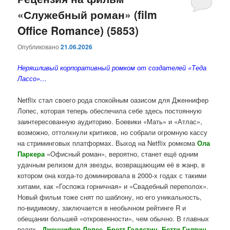
«Служебный роман» (film
содержимому
содержимому
Office Romance) (5853)
Опубликовано
21.06.2026
Неряшливый корпоративный ромком от создателей «Теда
Лассо»…
Netflix стал своего рода спокойным оазисом для Дженнифер
Лопес, которая теперь обеспечила себе здесь постоянную
заинтересованную аудиторию. Боевики «Мать» и «Атлас»,
возможно, оттолкнули критиков, но собрали огромную кассу
на стриминговых платформах. Выход на Netflix ромкома
Ола
Паркера
«Офисный роман», вероятно, станет ещё одним
удачным релизом для звезды, возвращающим её в жанр, в
котором она когда-то доминировала в 2000-х годах с такими
хитами, как «Госпожа горничная» и «Свадебный переполох».
Новый фильм тоже снят по шаблону, но его уникальность,
по-видимому, заключается в необычном рейтинге R и
обещании большей «откровенности», чем обычно. В главных
ролях -
Дженнифер Лопес, Бретт Голдстин, Бетти Гилпин,