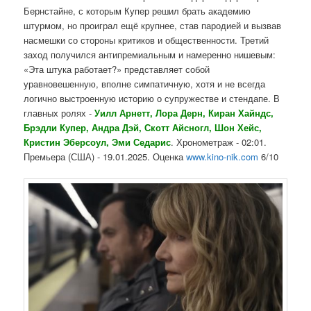
Бернстайне, с которым Купер решил брать академию
штурмом, но проиграл ещё крупнее, став пародией и вызвав
насмешки со стороны критиков и общественности. Третий
заход получился антипремиальным и намеренно нишевым:
«Эта штука работает?» представляет собой
уравновешенную, вполне симпатичную, хотя и не всегда
логично выстроенную историю о супружестве и стендапе. В
главных ролях -
Уилл Арнетт, Лора Дерн, Киран Хайндс,
Брэдли Купер, Андра Дэй, Скотт Айсногл, Шон Хейс,
Кристин Эберсоул, Эми Седарис
. Хронометраж - 02:01.
Премьера (США) - 19.01.2025. Оценка
www.kino-nik.com
6/10