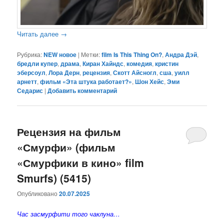
Читать далее
→
Рубрика:
NEW новое
|
Метки:
film Is This Thing On?
,
Андра Дэй
,
бредли купер
,
драма
,
Киран Хайндс
,
комедия
,
кристин
эберсоул
,
Лора Дерн
,
рецензия
,
Скотт Айсногл
,
сша
,
уилл
арнетт
,
фильм «Эта штука работает?»
,
Шон Хейс
,
Эми
Седарис
|
Добавить комментарий
Рецензия на фильм
«Смурфи» (фильм
«Смурфики в кино» film
Smurfs) (5415)
Опубликовано
20.07.2025
Час засмурфити того чаклуна…