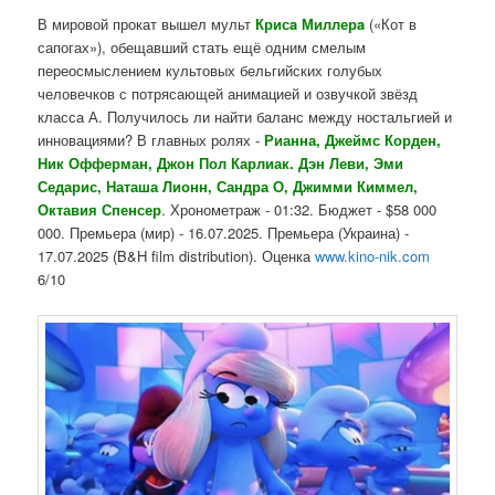
В мировой прокат вышел мульт
Крисa Миллерa
(«Кот в
сапогах»), обещавший стать ещё одним смелым
переосмыслением культовых бельгийских голубых
человечков с потрясающей анимацией и озвучкой звёзд
класса А. Получилось ли найти баланс между ностальгией и
инновациями? В главных ролях -
Рианна, Джеймс Корден,
Ник Офферман, Джон Пол Карлиак. Дэн Леви, Эми
Седарис, Наташа Лионн, Сандра О, Джимми Киммел,
Октавия Спенсер
. Хронометраж - 01:32. Бюджет - $58 000
000. Премьера (мир) - 16.07.2025. Премьера (Украина) -
17.07.2025 (B&H film distribution). Оценка
www.kino-nik.com
6/10