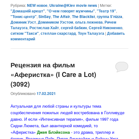
Рубрика:
NEW новое
,
Ukraine@Kiev movie news
|
Метки:
"Домашнiй арешт"
,
"О чем говорят мужчины"
,
"Театр 19"
,
"Тонис-центр"
,
SinSay
,
The Affair
,
The Blacklist
,
группа 5'nizza
,
Доминик Уэст
,
Домиником Уэстом
,
ольга лежнева
,
Ричем
Талауэга
,
Ростислав Хайт
,
сергей бабкин
,
Сергей Никоненко
,
ситком "Такси"
,
стеллан скарсгард
,
Тоун Талауэга
|
Добавить
комментарий
Рецензия на фильм
«Аферистка» (I Care a Lot)
(3092)
Опубликовано
17.02.2021
Актуальная для любой страны и культуры тема
соцобеспечения пожилых людей востребована в Голливуде
давно. И если «Интенсивная терапия», фильм 1997 года
Сидни Люмета, был авантюрной комедией, то
«Аферистка»
Джея Блэйксона
- это драма, триллер и
боевик. Розамунд Пайк, Питер Динклэйдж и Дайэнн Уист -