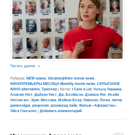
Читать далее
→
Рубрика:
NEW новое
,
Ukraine@Kiev movie news
,
КИНОПРЕМЬЕРЫ МЕСЯЦА Monthly movie news
,
СЕРЬЕЗНОЕ
КИНО alternative
,
Триллер
|
Метки:
I Care a Lot
,
Vольга Украина
,
Алисия Уитт
,
Дайэнн Уист
,
Дж. Блэйксон
,
Дэмиэн Янг
,
Исайя
Уитлок мл.
,
Крис Мессина
,
Мэйкон Блэр
,
Николас Логан
,
питер
динклэйдж
,
рецензия
,
розамунд пайк
,
Фильм «Аферистка»
,
Эйса Гонсалес
|
Добавить комментарий