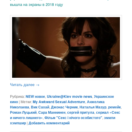
вышла на экраны в 2018 году
Читать далее
→
Рубрика:
NEW новое
,
Ukraine@Kiev movie news
,
Украинское
кино
|
Метки:
My Awkward Sexual Adventure
,
Анжелика
Николаева
,
Вик Сахай
,
Джонас Черник
,
Наталья Мазур
,
ремейк
,
Роман Луцький
,
Сара Маннинен
,
сергей притула
,
сериал «Секс
и ничего лишнего»
,
Фільм "Секс і нічого особистого"
,
эмили
хэмпшир
|
Добавить комментарий