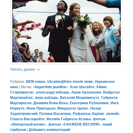
Читать далее
→
Рубрика:
NEW новое
,
Ukraine@Kiev movie news
,
Украинское
кино
|
Метки:
«Importinis jaunikis»
,
Агне Шатайте
,
Айнис
Сторпирштис
,
александр кобзарь
,
Арам Арзуманян
,
Вайдотас
Мартинайтис
,
вера кобзарь
,
Виталия Моцкявичуте
,
Габриэле
Мартиросян
,
Джимми Вова-Воха
,
Екатерина Рубашкина
,
Инга
Норкуте
,
Инна Приходько
,
Миндаугас Цапас
,
Назар
Заднепровский
,
Полина Василина
,
Рафаилас Карпис
,
ремейк
,
Соната Висоцкайте
,
Фелипе Габриэль Ксавье
,
фильм
«Импортный жених»
,
фильм «СКАЖЕНЕ ВЕСІЛЛЯ»
,
юрий
горбунов
|
Добавить комментарий