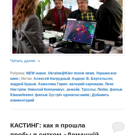
Читать далее
→
Рубрика:
NEW новое
,
Ukraine@Kiev movie news
,
Украинское
кино
|
Метки:
Алексей Нагрудный
,
Андерс В. Бертельсен
,
андрей бурым
,
Анжелика Гирич
,
валерий харчишин
,
Лене
Нистрём
,
Николай Коперникус
,
ремейк
,
Троэльс Любю
,
фильм
Klassefesten
,
фильм Зустрiч однокласникiв
|
Добавить
комментарий
КАСТИНГ: как я прошла
пробы в ситком «Домашнiй