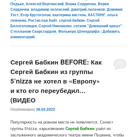
Педько
,
Алексей Вертинский
,
Верка Сердючка
,
Верки
Сердючки
,
владимир зеленский
,
дмитрий лаленков
,
Доминик
Уэст
,
Егор Крутоголов
,
екатерина кистень
,
КАСТИНГ
,
ольга
лежнева
,
Ростислав Хайт
,
сергей бабкин
,
Сергей
Белоголовцев
,
Сергей Никоненко
,
ситком "Домашний арешт"
,
Стелланом Скарсгардом
,
Фолькера Шлендорфа
|
Добавить
комментарий
Сергей Бабкин BEFORE: Как
Сергей Бабкин из группы
5’nizza не хотел в «Европу»
и кто его переубедил…
(ВИДЕО
Опубликовано
26.05.2022
Популярность на ровном месте не появляется. Солист
группы 5'nizza, харьковчанин
Сергей Бабкин
ушёл из
заслуженного академического театра имени Пушкина, чтобы