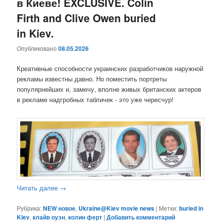
в Киеве! EXCLUSIVE. Colin
Firth and Clive Owen buried
in Kiev.
Опубликовано
08.05.2026
Креативные способности украинских разработчиков наружной
рекламы известны давно. Но поместить портреты
популярнейших и, замечу, вполне живых британских актеров
в рекламе надгробных табличек - это уже чересчур!
Читать далее
→
Рубрика:
NEW новое
,
Ukraine@Kiev movie news
|
Метки:
buried in
Kiev
,
клайв оуэн
,
колин ферт
|
Добавить комментарий