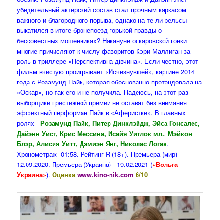
убедительный актерский состав стал прочным каркасом
важного и благородного порыва, однако на те ли рельсы
выкатился в итоге бронепоезд горькой правды о
бессовестных мошенниках?
Накануне оскаровской гонки
многие причисляют к числу фаворитов Кэри Маллиган за
роль в триллере «Перспективна дівчина». Если честно, этот
фильм
вчистую проигрывает «Исчезнувшей», картине 2014
года с Розамунд Пайк, которая обоснованно претендовала на
«Оскар», но так его и не получила. Надеюсь, на этот раз
выборщики престижной премии не оставят без внимания
эффектный перформан Пайк в «Аферистке». В главных
ролях -
Розамунд Пайк, Питер Динклэйдж, Эйса Гонсалес,
Дайэнн Уист, Крис Мессина, Исайя Уитлок мл., Мэйкон
Блэр, Алисия Уитт, Дэмиэн Янг, Николас Логан
.
Хронометраж- 01:58. Рейтинг R (18+). Премьера (мир) -
12.09.2020. Премьера (Украина) - 19.02.2021 (
«Вольга
Украина»
).
Оценка
www.kino-nik.com
6/10