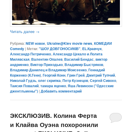
Читать далее
→
Рубрика:
NEW новое
,
Ukraine@Kiev movie news
,
КОМЕДИИ
Comedy
|
Метки:
"ШОУ ДОВГОНОСИКІВ"
,
EL.Кравчук
,
Александр Петриченко
,
Александр Цекало и Лолита
Милявская
,
Валентин Опалев
,
Василий Бендас
,
виктор
андриенко
,
Виктор Приходько
,
Владимир Быстряков
,
Владимир Данилец и Владимир Моисеенко
,
Геннадий
Корженко (К.Генн)
,
Георгий Конн
,
Грин Грей
,
Дмитрий Тупчий
,
Николай Гудзь
,
олег скрипка
,
Петр Кузнецов
,
Сергей Сивохо
,
Таисия Повалий
,
тамара яценко
,
Яша Левинзон ("Одесские
джентльмены")
|
Добавить комментарий
ЭКСКЛЮЗИВ. Колина Ферта
и Клайва Оуэна похоронили