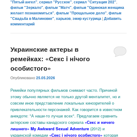
"Пятый ангел"
,
сериал "Русское"
,
сериал "Ситуация 202"
,
фильм "Зеркало"
,
фильм "Матч"
,
фильм "Одинокая женщина
желает познакомиться"
,
фильм "Прощальное дело"
,
фильм
"Свадьба в Малиновке"
,
харьков
,
эмир кустурица
|
Добавить
комментарий
Украинские актеры в
ремейках: «Секс i нiчого
особистого»
Опубликовано
25.05.2026
Ремейки популярных фильмов снимают часто. Причиной
этому обычно является не только другой менталитет, но и
совсем иное представление локальных кинозрителей о
привлекательности персонажей. Как говорится в известном
анекдоте: "А наши-то лучше всех". Предлагаем сравнить
актерские составы канадского сериала
«Секс и ничего
лишнего» My Awkward Sexual Adventure
(2012)
и
украинской комедии
«Секс i нiчого особистого»
которая