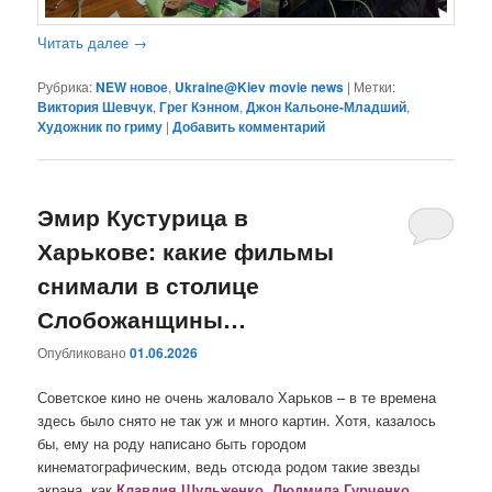
Читать далее
→
Рубрика:
NEW новое
,
Ukraine@Kiev movie news
|
Метки:
Виктория Шевчук
,
Грег Кэнном
,
Джон Кальоне-Младший
,
Художник по гриму
|
Добавить комментарий
Эмир Кустурица в
Харькове: какие фильмы
снимали в столице
Слобожанщины…
Опубликовано
01.06.2026
Советское кино не очень жаловало Харьков – в те времена
здесь было снято не так уж и много картин. Хотя, казалось
бы, ему на роду написано быть городом
кинематографическим, ведь отсюда родом такие звезды
экрана, как
Клавдия Шульженко, Людмила Гурченко,