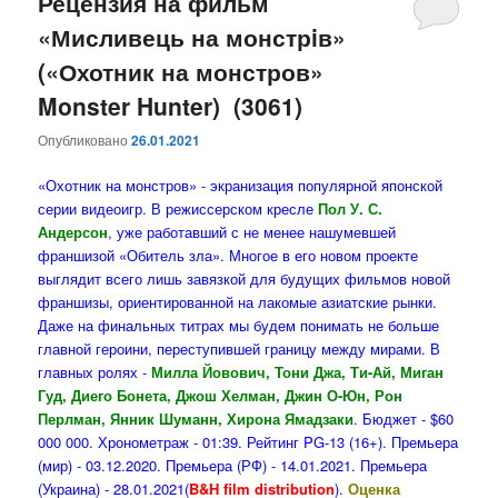
Рецензия на фильм
«Мисливець на монстрiв»
(«Охотник на монстров»
Monster Hunter) (3061)
Опубликовано
26.01.2021
«Охотник на монстров» - экранизация популярной японской
серии видеоигр. В режиссерском кресле
Пол У. С.
Андерсон
, уже работавший с не менее нашумевшей
франшизой «Обитель зла». Многое в его новом проекте
выглядит всего лишь завязкой для будущих фильмов новой
франшизы, ориентированной на лакомые азиатские рынки.
Даже на финальных титрах мы будем понимать не больше
главной героини, переступившей границу между мирами. В
главных ролях -
Милла Йовович, Тони Джа, Ти-Ай, Миган
Гуд, Диего Бонета,
Джош Хелман, Джин О-Юн, Рон
Перлман, Янник Шуманн, Хирона Ямадзаки
.
Бюджет - $60
000 000. Хронометраж - 01:39. Рейтинг PG-13 (16+). Премьера
(мир) - 03.12.2020. Премьера (РФ) - 14.01.2021. Премьера
(Украина) - 28.01.2021(
B&H film distribution
).
Оценка