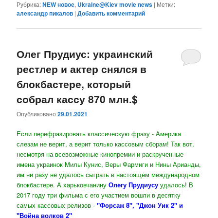
Рубрика:
NEW новое
,
Ukraine@Kiev movie news
|
Метки:
александр пикалов
|
Добавить комментарий
Олег Прудиус: украинский
рестлер и актер снялся в
блокбастере, который
собрал кассу 870 млн.$
Опубликовано
29.01.2021
Если перефразировать классическую фразу - Америка
слезам не верит, а верит только кассовым сборам! Так вот,
несмотря на всевозможные кинопремии и раскрученные
имена украинок Милы Кунис, Веры Фармиги и Нины Арианды,
им ни разу не удалось сыграть в настоящем международном
блокбастере. А харьковчанину
Олегу Прудиусу
удалось! В
2017 году три фильма с его участием вошли в десятку
самых кассовых релизов -
"Форсаж 8", "Джон Уик 2" и
"Война волков 2"