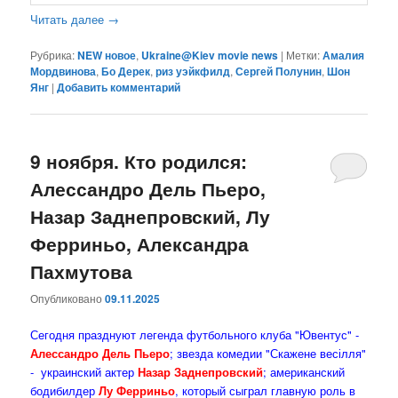
Читать далее
→
Рубрика:
NEW новое
,
Ukraine@Kiev movie news
|
Метки:
Амалия
Мордвинова
,
Бо Дерек
,
риз уэйкфилд
,
Сергей Полунин
,
Шон
Янг
|
Добавить комментарий
9 ноября. Кто родился:
Алессандро Дель Пьеро,
Назар Заднепровский, Лу
Ферриньо, Александра
Пахмутова
Опубликовано
09.11.2025
Сегодня празднуют легенда футбольного клуба "Ювентус" -
Алессандро Дель Пьеро
; звезда комедии "Скажене весілля"
- украинский актер
Назар Заднепровский
; американский
бодибилдер
Лу Ферриньо
, который сыграл главную роль в