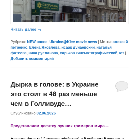
Читать далее
→
Рубрика:
NEW новое
,
Ukraine@Kiev movie news
|
Метки:
алексей
петренко
,
Елена Яковлева
,
исаак дунаевский
,
наталья
фатеева
,
нина русланова
,
харьков кинематографический
,
ют
|
Добавить комментарий
Дырка в голове: в Украине
это стоит в 48 раз меньше
чем в Голливуде…
Опубликовано
02.06.2026
Представляем десятку лучших гримеров мира....
Некогда фильм "Иллюзия убийства" с Брайаном Брауном в