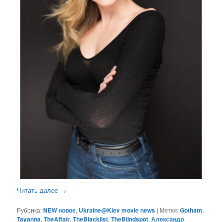
Читать далее
→
Рубрика:
NEW новое
,
Ukraine@Kiev movie news
|
Метки:
Gotham
,
Tayanna
,
TheAffair
,
TheBlacklist
,
TheBlindspot
,
Александр