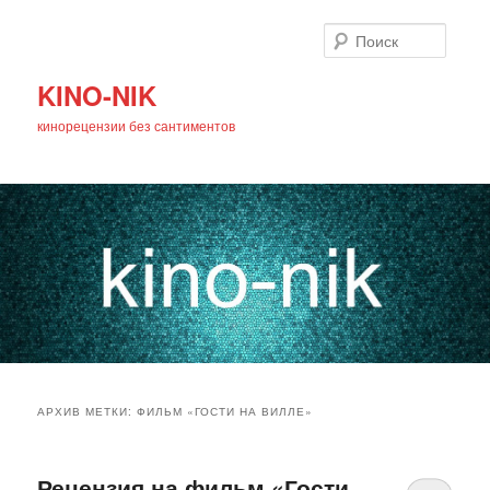
Поиск
KINO-NIK
кинорецензии без сантиментов
Главное
Перейти
Перейти
меню
АРХИВ МЕТКИ:
ФИЛЬМ «ГОСТИ НА ВИЛЛЕ»
к
к
основному
дополнительному
Рецензия на фильм «Гости