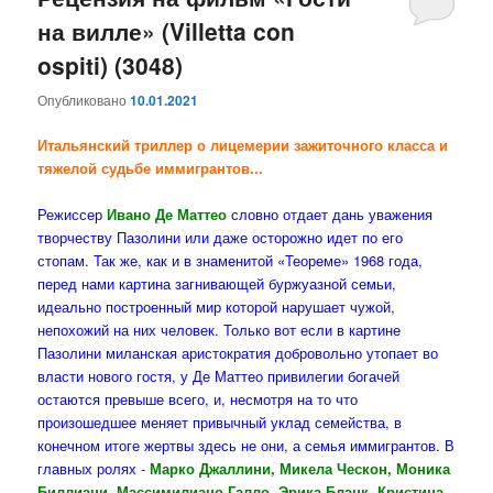
на вилле» (Villetta con
содержимому
содержимому
ospiti) (3048)
Опубликовано
10.01.2021
Итальянский триллер о лицемерии зажиточного класса и
тяжелой судьбе иммигрантов...
Режиссер
Ивано Де Маттео
словно отдает дань уважения
творчеству Пазолини или даже осторожно идет по его
стопам. Так же, как и в знаменитой «Теореме» 1968 года,
перед нами картина загнивающей буржуазной семьи,
идеально построенный мир которой нарушает чужой,
непохожий на них человек. Только вот если в картине
Пазолини миланская аристократия добровольно утопает во
власти нового гостя, у Де Маттео привилегии богачей
остаются превыше всего, и, несмотря на то что
произошедшее меняет привычный уклад семейства, в
конечном итоге жертвы здесь не они, а семья иммигрантов. В
главных ролях -
Марко Джаллини, Микела Ческон, Моника
Биллиани, Массимилиано Галло, Эрика Бланк, Кристина