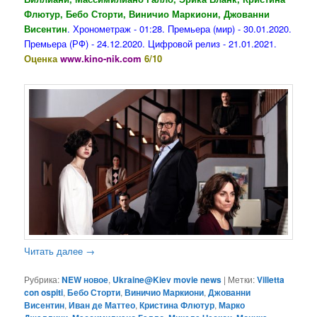
Флютур, Бебо Сторти, Виничио Маркиони, Джованни
Висентин
. Хронометраж - 01:28. Премьера (мир) - 30.01.2020.
Премьера (РФ) - 24.12.2020. Цифровой релиз - 21.01.2021.
Оценка
www.kino-nik.com
6/10
Читать далее
→
Рубрика:
NEW новое
,
Ukraine@Kiev movie news
|
Метки:
Villetta
con ospiti
,
Бебо Сторти
,
Виничио Маркиони
,
Джованни
Висентин
,
Иван де Маттео
,
Кристина Флютур
,
Марко