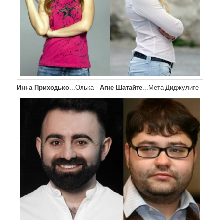
Инна Приходько
...Олька -
Агне Шатайте
...Мета Диджулите