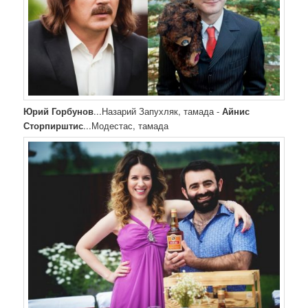
Юрий Горбунов
...Назарий Запухляк, тамада -
Айнис
Сторпирштис
...Модестас, тамада