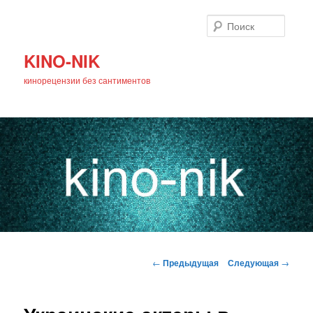
Поиск
KINO-NIK
кинорецензии без сантиментов
Главное
Перейти
меню
Навигация
←
Предыдущая
Следующая
→
по
к
записям
основному