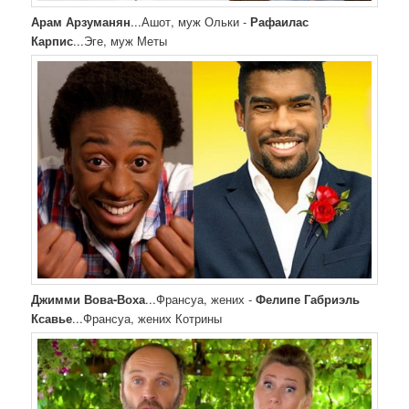
Арам Арзуманян
...Ашот, муж Ольки -
Рафаилас
Карпис
...Эге, муж Меты
Джимми Вова-Воха
...Франсуа, жених -
Фелипе Габриэль
Ксавье
...Франсуа, жених Котрины