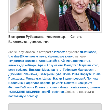
Екатерина Рубашкина
...библиотекарь -
Соната
Висоцкайте
...учительница
Запись опубликована автором
n.lezhnev
в рубрике
NEW новое
,
Ukraine@Kiev movie news
,
Украинское кино
с метками
«Importinis jaunikis»
,
Агне Шатайте
,
Айнис Сторпирштис
,
александр кобзарь
,
Арам Арзуманян
,
Вайдотас Мартинайтис
,
вера кобзарь
,
Виталия Моцкявичуте
,
Габриэле Мартиросян
,
Джимми Вова-Воха
,
Екатерина Рубашкина
,
Инга Норкуте
,
Инна
Приходько
,
Миндаугас Цапас
,
Назар Заднепровский
,
Полина
Василина
,
Рафаилас Карпис
,
ремейк
,
Соната Висоцкайте
,
Фелипе Габриэль Ксавье
,
фильм «Импортный жених»
,
фильм
«СКАЖЕНЕ ВЕСІЛЛЯ»
,
юрий горбунов
. Добавьте в закладки
постоянную ссылку
.