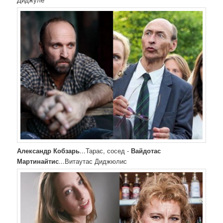
Александр Кобзарь
...Тарас, сосед -
Вайдотас
Мартинайтис
...Витаутас Диджюлис