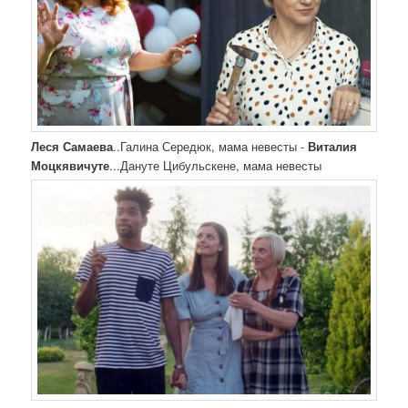
Леся Самаева
..Галина Середюк, мама невесты -
Виталия
Моцкявичуте
...Дануте Цибульскене, мама невесты