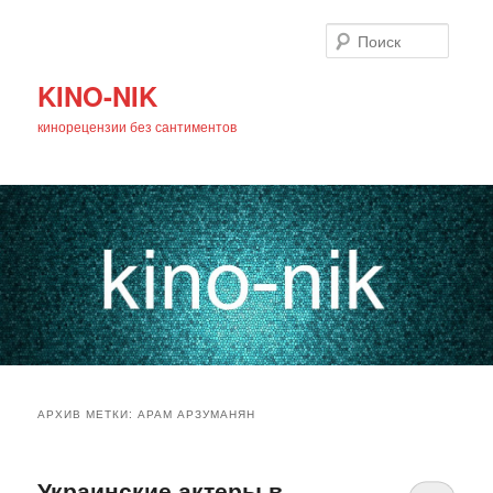
Поиск
KINO-NIK
кинорецензии без сантиментов
Главное
Перейти
Перейти
меню
АРХИВ МЕТКИ:
АРАМ АРЗУМАНЯН
к
к
основному
дополнительному
Украинские актеры в