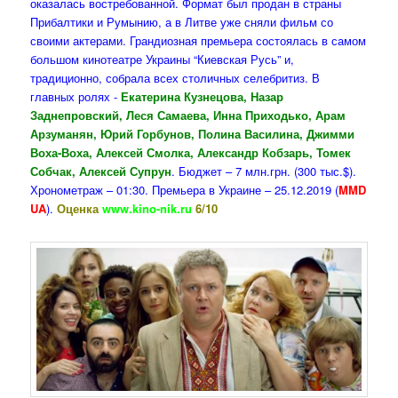
оказалась востребованной. Формат был продан в страны
Прибалтики и Румынию, а в Литве уже сняли фильм со
своими актерами. Грандиозная премьера состоялась в самом
большом кинотеатре Украины “Киевская Русь” и,
традиционно, собрала всех столичных селебритиз. В
главных ролях -
Екатерина Кузнецова, Назар
Заднепровский, Леся Самаева, Инна Приходько, Арам
Арзуманян, Юрий Горбунов, Полина Василина, Джимми
Воха-Воха, Алексей Смолка, Александр Кобзарь, Томек
Собчак, Алексей Супрун
. Бюджет – 7 млн.грн. (300 тыс.$).
Хронометраж – 01:30. Премьера в Украине – 25.12.2019 (
MMD
UA
).
Оценка
www.kino-nik.ru
6/10