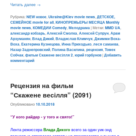
Читать далее
→
Рубрика:
NEW новое
,
Ukraine@Kiev movie news
,
ДЕТСКОЕ,
СЕМЕЙНОЕ movie for all
,
КИНОПРЕМЬЕРЫ МЕСЯЦА Monthly
movie news
,
КОМЕДИИ Comedy
,
Мелодрама
|
Метки:
MMD UA
,
александр кобзарь
,
Алексей Смолка
,
Алексей Супрун
,
Арам
Арзуманян
,
Влад Дикий
,
Владислав Климчук
,
Джимми Воха-
Воха
,
Екатерина Кузнецова
,
Инна Приходько
,
леся самаева
,
Назар Заднепровский
,
Полина Василина
,
рецензия
,
Томек
Собчак
,
фильм Скажене весілля 2
,
юрий горбунов
|
Добавить
комментарий
Рецензия на фильм
“Скажене весілля” (2091)
Опубликовано
10.10.2018
“У кого райдер - у того и свято!”
Лента режиссера
Влада Дикого
всего за один уик-энд
полностью оправдала затраты на производство и вышла в