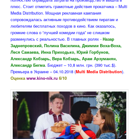
плюс. Стоит отметить грамотные действия прокатчика – Multi
Media Distribution. Мощная рекламная кампания
сопровождалась активным противодействием пиратам и
любителям бесплатных походов в кино. Как оказалось,
громкие слова о “лучшей комедии года” не слишком
разминулись с реальностью. В главных ролях -
Назар
Заднепровский, Полина Василина, Джимми Воха-Воха,
Леся Самаева, Инна Приходько, Юрий Горбунов,
Александр Кобзарь, Вера Кобзарь, Арам Арзуманян,
Александр Бегма
. Бюджет – 10,8 млн. грн. (390 тыс.$).
Премьера в Украине – 04.10.2018 (
Multi Media Distribution
).
Оценка
www.kino-nik.ru
6/10