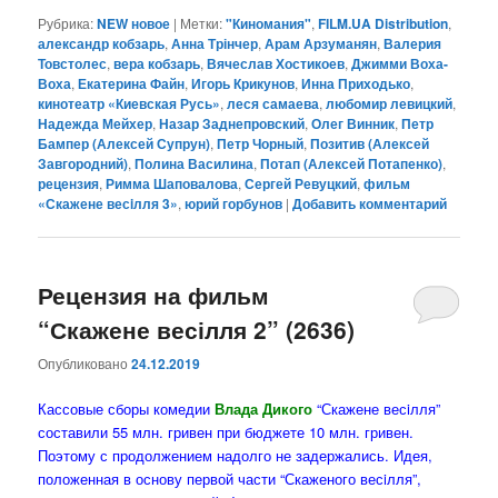
Рубрика:
NEW новое
|
Метки:
"Киномания"
,
FILM.UA Distribution
,
александр кобзарь
,
Анна Трінчер
,
Арам Арзуманян
,
Валерия
Товстолес
,
вера кобзарь
,
Вячеслав Хостикоев
,
Джимми Воха-
Воха
,
Екатерина Файн
,
Игорь Крикунов
,
Инна Приходько
,
кинотеатр «Киевская Русь»
,
леся самаева
,
любомир левицкий
,
Надежда Мейхер
,
Назар Заднепровский
,
Олег Винник
,
Петр
Бампер (Алексей Супрун)
,
Петр Чорный
,
Позитив (Алексей
Завгородний)
,
Полина Василина
,
Потап (Алексей Потапенко)
,
рецензия
,
Римма Шаповалова
,
Сергей Ревуцкий
,
фильм
«Скажене весiлля 3»
,
юрий горбунов
|
Добавить комментарий
Рецензия на фильм
“Скажене весілля 2” (2636)
Опубликовано
24.12.2019
Кассовые сборы комедии
Влада Дикого
“Скажене весiлля”
составили 55 млн. гривен при бюджете 10 млн. гривен.
Поэтому с продолжением надолго не задержались. Идея,
положенная в основу первой части “Скаженого весiлля”,