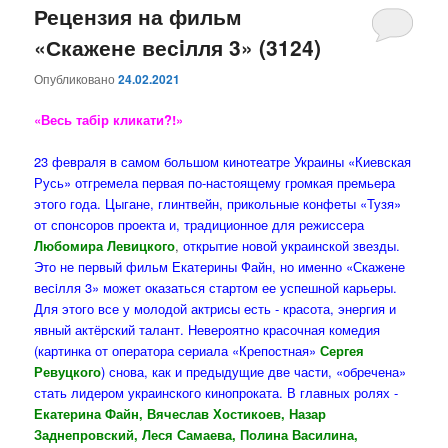
Рецензия на фильм
«Скажене весiлля 3» (3124)
Опубликовано
24.02.2021
«Весь табір кликати?!»
23 февраля в самом большом кинотеатре Украины «Киевская
Русь» отгремела первая по-настоящему громкая премьера
этого года. Цыгане, глинтвейн, прикольные конфеты «Тузя»
от спонсоров проекта и, традиционное для режиссера
Любомира Левицкого
,
открытие новой украинской звезды.
Это не первый фильм Екатерины Файн, но именно «Скажене
весiлля 3» может оказаться стартом ее успешной карьеры.
Для этого все у молодой актрисы есть - красота, энергия и
явный актёрский талант. Невероятно красочная комедия
(картинка от оператора сериала «Крепостная»
Сергея
Ревуцкого
) снова, как и предыдущие две части, «обречена»
стать лидером украинского кинопроката. В главных ролях -
Екатерина Файн, Вячеслав Хостикоев, Назар
Заднепровский, Леся Самаева, Полина Василина,