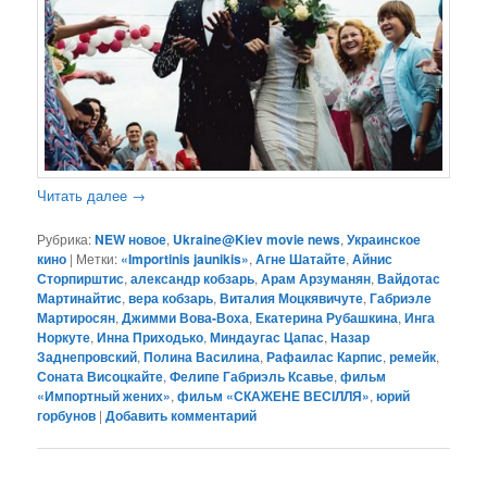
Читать далее
→
Рубрика:
NEW новое
,
Ukraine@Kiev movie news
,
Украинское
кино
|
Метки:
«Importinis jaunikis»
,
Агне Шатайте
,
Айнис
Сторпирштис
,
александр кобзарь
,
Арам Арзуманян
,
Вайдотас
Мартинайтис
,
вера кобзарь
,
Виталия Моцкявичуте
,
Габриэле
Мартиросян
,
Джимми Вова-Воха
,
Екатерина Рубашкина
,
Инга
Норкуте
,
Инна Приходько
,
Миндаугас Цапас
,
Назар
Заднепровский
,
Полина Василина
,
Рафаилас Карпис
,
ремейк
,
Соната Висоцкайте
,
Фелипе Габриэль Ксавье
,
фильм
«Импортный жених»
,
фильм «СКАЖЕНЕ ВЕСІЛЛЯ»
,
юрий
горбунов
|
Добавить комментарий