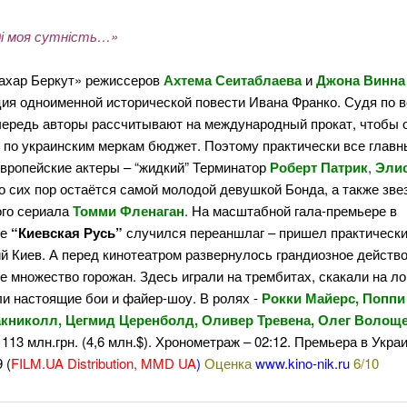
ді моя сутність…»
ахар Беркут» режиссеров
Ахтема Сеитаблаева
и
Джона Винна
ия одноименной исторической повести Ивана Франко. Судя по в
чередь авторы рассчитывают на международный прокат, чтобы 
 по украинским меркам бюджет. Поэтому практически все главн
вропейские актеры – “жидкий” Терминатор
Роберт Патрик
,
Эли
о сих пор остаётся самой молодой девушкой Бонда, а также зве
ого сериала
Томми Фленаган
.
На масштабной гала-премьере в
ре
“Киевская Русь”
случился переаншлаг – пришел практически
й Киев. А перед кинотеатром развернулось грандиозное действо
 множество горожан. Здесь играли на трембитах, скакали на л
и настоящие бои и файер-шоу. В ролях -
Рокки Майерс, Поппи
книколл, Цегмид Церенболд, Оливер Тревена, Олег Волощ
113 млн.грн. (4,6 млн.$). Хронометраж – 02:12. Премьера в Укра
 (
FILM.UA Distribution, MMD UA
)
Оценка
www.kino-nik.ru
6/10