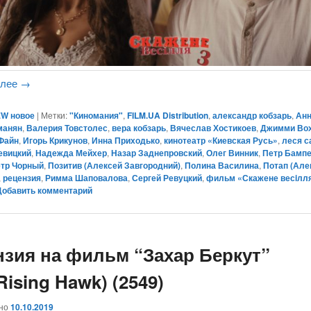
алее
→
W новое
|
Метки:
"Киномания"
,
FILM.UA Distribution
,
александр кобзарь
,
Анн
манян
,
Валерия Товстолес
,
вера кобзарь
,
Вячеслав Хостикоев
,
Джимми Во
 Файн
,
Игорь Крикунов
,
Инна Приходько
,
кинотеатр «Киевская Русь»
,
леся с
евицкий
,
Надежда Мейхер
,
Назар Заднепровский
,
Олег Винник
,
Петр Бампе
тр Чорный
,
Позитив (Алексей Завгородний)
,
Полина Василина
,
Потап (Але
,
рецензия
,
Римма Шаповалова
,
Сергей Ревуцкий
,
фильм «Скажене весiлля
Добавить комментарий
нзия на фильм “Захар Беркут”
Rising Hawk) (2549)
ано
10.10.2019