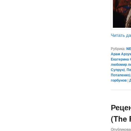
Читать д
Рубрика:
NE
Арам Арзу
Екатерина
любомир л
Супрун)
,
Пе
Потапенко)
горбунов
|
Реце
(The 
Опубликов