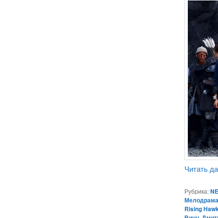
Читать д
Рубрика:
NE
Мелодрам
Rising Haw
Винн
,
Дмит