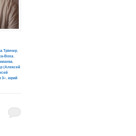
а Трінчер
,
ха-Воха
,
амаева
,
р (Алексей
ксей
 3»
,
юрий