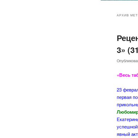
Главное
Перейт
Перейт
меню
АРХИВ МЕТ
к
к
Реце
основн
дополн
3» (3
содер
содер
Опубликов
«Весь та
23 февра
первая по
прикольны
Любомир
Екатерины
успешной 
явный акт