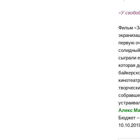
«У свобо
Фильм «З
экранизац
первую о
солидный
сыграли е
которая д
байкерск
кинотеат
творчески
собравшее
устраивал
Алекс Ма
Бюджет – 
10.10.2019