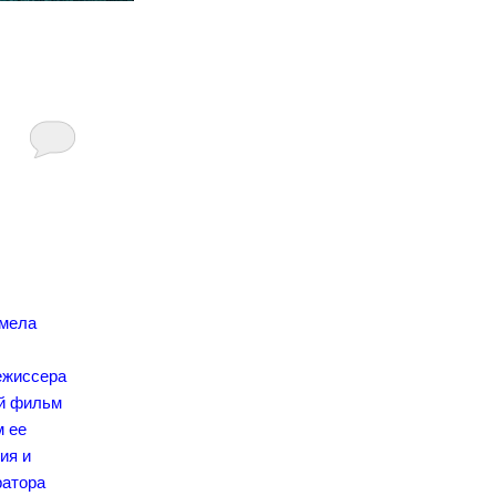
емела
ежиссера
ый фильм
м ее
ия и
ратора