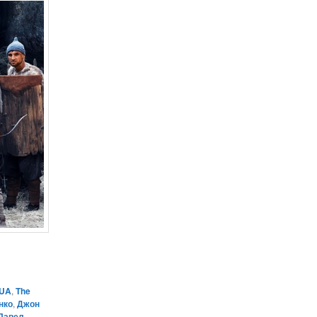
UA
,
The
нко
,
Джон
Павел