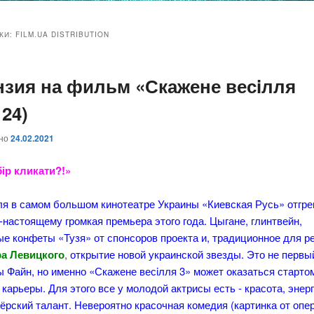
и
и
КИ:
FILM.UA DISTRIBUTION
нзия на фильм «Скажене весiлля
ому
ительному
124)
жимому
жимому
ано
24.02.2021
бір кликати?!»
ля в самом большом кинотеатре Украины «Киевская Русь» отгр
-настоящему громкая премьера этого года. Цыгане, глинтвейн,
е конфеты «Тузя» от спонсоров проекта и, традиционное для р
а Левицкого
,
открытие новой украинской звезды. Это не перв
 Файн, но именно «Скажене весiлля 3» может оказаться старто
карьеры. Для этого все у молодой актрисы есть - красота, энерг
ёрский талант. Невероятно красочная комедия (картинка от опе