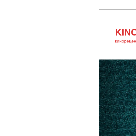
KINO
кинорецен