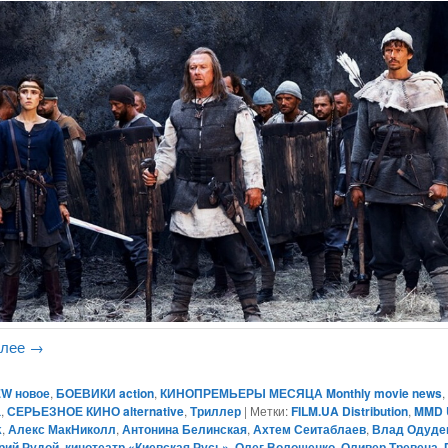
алее
→
W новое
,
БОЕВИКИ action
,
КИНОПРЕМЬЕРЫ МЕСЯЦА Monthly movie news
,
а
,
СЕРЬЕЗНОЕ КИНО alternative
,
Триллер
|
Метки:
FILM.UA Distribution
,
MMD 
k
,
Алекс МакНиколл
,
Антонина Белинская
,
Ахтем Сеитаблаев
,
Влад Одуде
рий Рудой
,
кинотеатр «Киевская Русь»
,
Олег Волощенко
,
Оливер Тревена
,