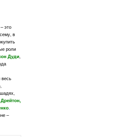
– это
сему, в
окупить
ые роли
сон Дуди
,
зда
 весь
,
ошадях,
 Дрейтон,
енко
.
ине –