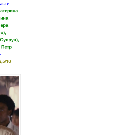
асти,
катерина
лина
Вера
о),
Супрун),
 Петр
-
,5/10