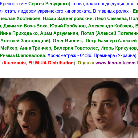
«Крепостная»
Сергея Ревуцкого
) снова, как и предыдущие две ч
» стать лидером украинского кинопроката. В главных ролях -
Е
чеслав Хостикоев, Назар Заднепровский, Леся Самаева, По
, Джимми Воха-Воха, Юрий Горбунов, Александр Кобзарь, 
 Инна Приходько, Арам Арзуманян, Потап (Алексей Потапенк
(Алексей Завгородній), Олег Винник, Петр Бампер (Алексей 
Мейхер, Анна Тринчер, Валерия Товстолес, Игорь Крикунов,
 Римма Шаповалова
.
Хронометраж - 01:36. Премьера (Украина) 
1
(
Кіноманія, FILM.UA Distribution
).
Оценка
www.kino-nik.com
6