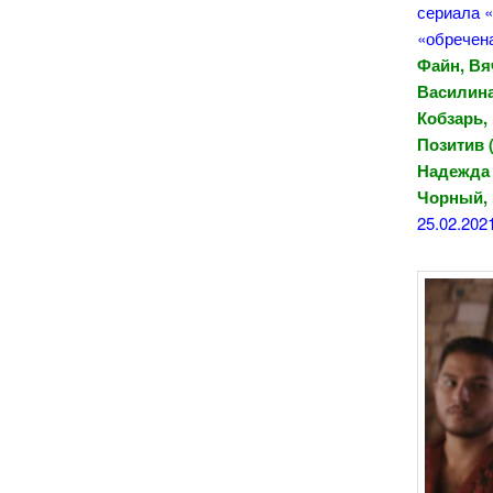
сериала 
«обречена
Файн, Вя
Василина
Кобзарь,
Позитив 
Надежда 
Чорный,
25.02.202