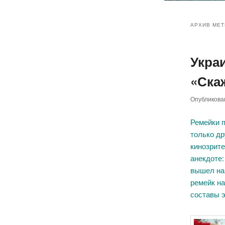
Главное
Перейт
Перейт
меню
АРХИВ МЕТ
к
к
Укра
основн
дополн
«Ска
содер
содер
Опубликов
Ремейки 
только др
кинозрите
анекдоте:
вышел на 
ремейк н
составы э