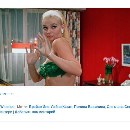
алее
→
W новое
|
Метки:
Брайан Ино
,
Лэйни Казан
,
Полина Василина
,
Светлана Св
минтери
|
Добавить комментарий