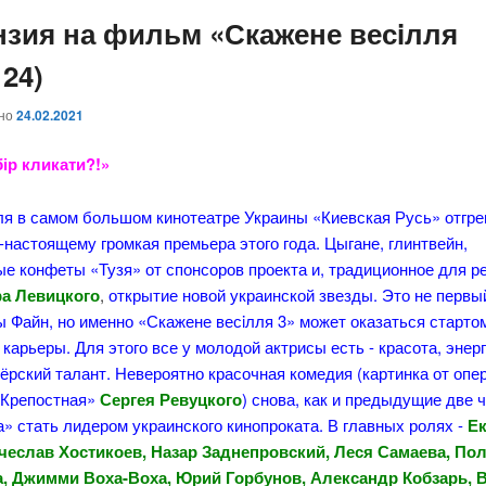
нзия на фильм «Скажене весiлля
124)
ано
24.02.2021
бір кликати?!»
ля в самом большом кинотеатре Украины «Киевская Русь» отгр
-настоящему громкая премьера этого года. Цыгане, глинтвейн,
е конфеты «Тузя» от спонсоров проекта и, традиционное для р
а Левицкого
,
открытие новой украинской звезды. Это не перв
 Файн, но именно «Скажене весiлля 3» может оказаться старто
карьеры. Для этого все у молодой актрисы есть - красота, энерг
ёрский талант. Невероятно красочная комедия (картинка от опе
«Крепостная»
Сергея Ревуцкого
) снова, как и предыдущие две ч
» стать лидером украинского кинопроката. В главных ролях -
Е
чеслав Хостикоев, Назар Заднепровский, Леся Самаева, По
, Джимми Воха-Воха, Юрий Горбунов, Александр Кобзарь, 