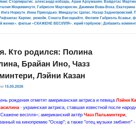
йнис Сторпирштис
,
александр кобзарь
,
Арам Арзуманян
,
Вайдотас Мартин
талия Моцкявичуте
,
Габриэле Мартиросян
,
Джимми Вова-Воха
,
Екатерина
,
Инга Норкуте
,
Инна Приходько
,
Миндаугас Цапас
,
Назар Заднепровский
,
Рафаилас Карпис
,
ремейк
,
Соната Висоцкайте
,
Фелипе Габриэль Ксавье
,
ф
й жених»
,
фильм «СКАЖЕНЕ ВЕСІЛЛЯ»
,
юрий горбунов
|
Добавить коммен
ая. Кто родился: Полина
лина, Брайан Ино, Чазз
минтери, Лэйни Казан
ано
15.05.2026
день рождения отметят американская актриса и певица
Лэйни К
Василина
- украинская актриса, ставшая известной после народ
«Скажене весілля»; американский актёр
Чазз Пальминтери
,
анный на кинопремию "Оскар"; а также "отец музыки эмбиент" 