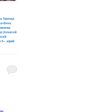
а Трінчер
,
ха-Воха
,
амаева
,
р (Алексей
ксей
 3»
,
юрий
ым