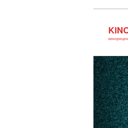
KINO
кинорецен