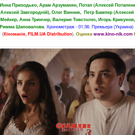
 Инна Приходько, Арам Арзуманян, Потап (Алексей Потапенк
(Алексей Завгородній), Олег Винник, Петр Бампер (Алексей 
Мейхер, Анна Тринчер, Валерия Товстолес, Игорь Крикунов,
 Римма Шаповалова
.
Хронометраж - 01:36. Премьера (Украина) 
1
(
Кіноманія, FILM.UA Distribution
).
Оценка
www.kino-nik.com
6