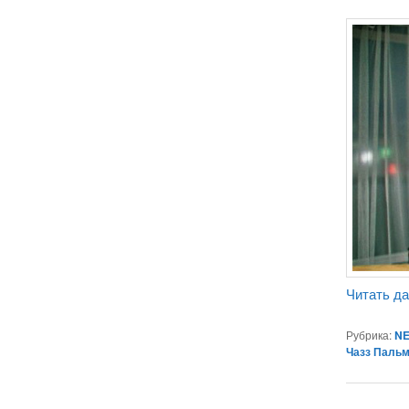
Читать д
Рубрика:
NE
Чазз Паль