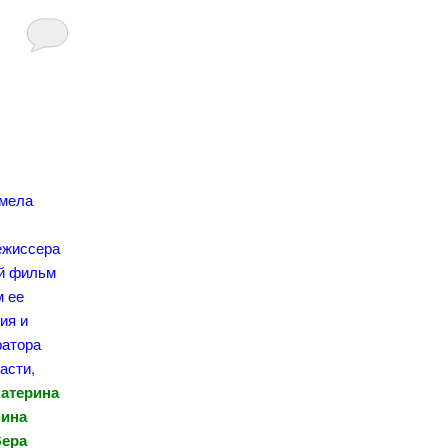
емела
ежиссера
ый фильм
м ее
ия и
ратора
асти,
катерина
лина
Вера