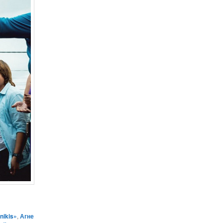
unikis»
,
Агне