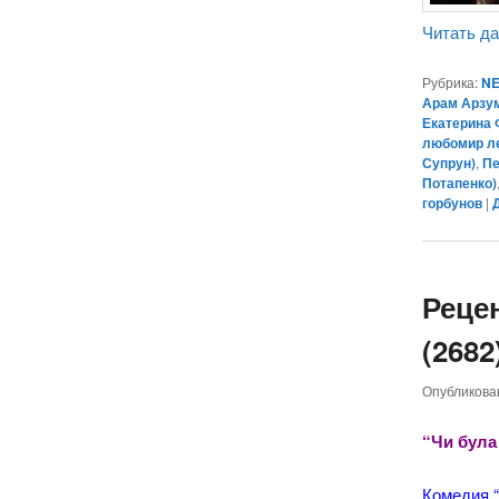
Читать д
Рубрика:
NE
Арам Арзу
Екатерина
любомир л
Супрун)
,
Пе
Потапенко)
горбунов
|
Реце
(2682
Опубликов
“Чи була
Комедия 