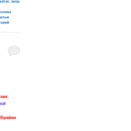
айтис
,
вера
Полина
ильм
тарий
азан
;
ной
-
Брайан