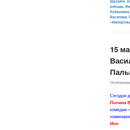
Шатайте
,
А
кобзарь
,
Ви
Рубашкина
Василина
,
«Импортны
15 м
Васи
Паль
Опубликов
Сегодня 
Полина 
комедии 
номиниров
Ино