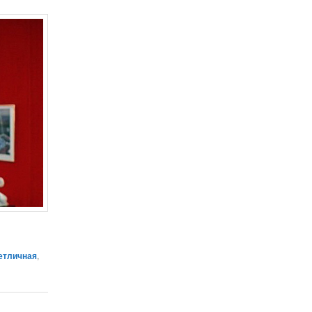
етличная
,