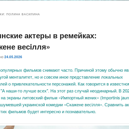
и
и
КИ:
ПОЛИНА ВАСИЛИНА
инские актеры в ремейках:
ому
ительному
жене весiлля»
жимому
жимому
ано
24.05.2026
популярных фильмов снимают часто. Причиной этому обычно яв
угой менталитет, но и совсем иное представление локальных
лей о привлекательности персонажей. Как говорится в известно
 "А наши-то лучше всех". На этот раз случай неодинарный. В 20
на экраны литовский фильм «Импортный жених» (Importinis jauni
ашумевшей украинской комедии «Скажене весiлля». Сравнить а
тих фильмов будет интересно и познавательно.