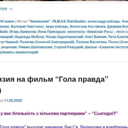
алее
→
W новое
|
Метки:
"Киномания"
,
FILM.UA Distribution
,
александр кобзарь
,
Анн
манян
,
Валерия Товстолес
,
вера кобзарь
,
Вячеслав Хостикоев
,
Джимми Во
 Файн
,
Игорь Крикунов
,
Инна Приходько
,
кинотеатр «Киевская Русь»
,
леся с
евицкий
,
Надежда Мейхер
,
Назар Заднепровский
,
Олег Винник
,
Петр Бампе
тр Чорный
,
Позитив (Алексей Завгородний)
,
Полина Василина
,
Потап (Але
,
рецензия
,
Римма Шаповалова
,
Сергей Ревуцкий
,
фильм «Скажене весiлля
Добавить комментарий
нзия на фильм “Гола правда”
)
ано
11.02.2020
 у вас близькість с кількома партнерами” – “Сьогодні?”
“Гола правда” выходит накануне Дня Св. Валентина и влюбленн