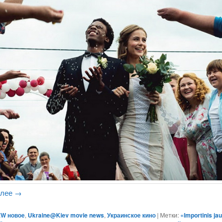
алее
→
W новое
,
Ukraine@Kiev movie news
,
Украинское кино
|
Метки:
«Importinis ja