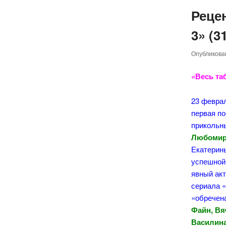
Реце
3» (3
Опубликов
«Весь та
23 февра
первая по
прикольны
Любомир
Екатерины
успешной 
явный акт
сериала 
«обречена
Файн, Вя
Василина