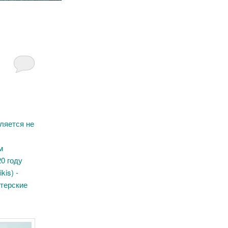
ляется не
м
20 году
kis) -
ктерские