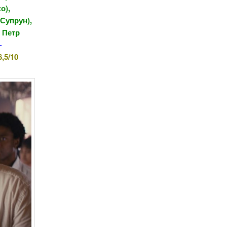
о),
Супрун),
 Петр
-
,5/10