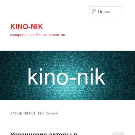
Поиск
KINO-NIK
кинорецензии без сантиментов
Главное
Перейти
Перейти
меню
АРХИВ МЕТКИ:
ВИК САХАЙ
к
к
основному
дополнительному
Украинские актеры в