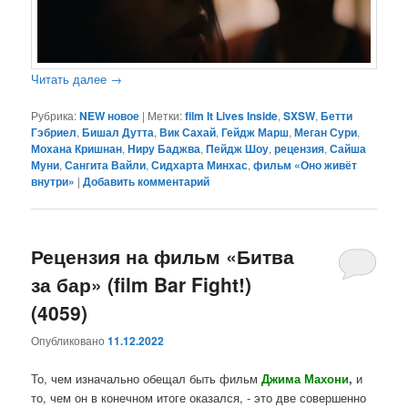
Читать далее
→
Рубрика:
NEW новое
|
Метки:
film It Lives Inside
,
SXSW
,
Бетти
Гэбриел
,
Бишал Дутта
,
Вик Сахай
,
Гейдж Марш
,
Меган Сури
,
Мохана Кришнан
,
Ниру Баджва
,
Пейдж Шоу
,
рецензия
,
Сайша
Муни
,
Сангита Вайли
,
Сидхарта Минхас
,
фильм «Оно живёт
внутри»
|
Добавить комментарий
Рецензия на фильм «Битва
за бар» (film Bar Fight!)
(4059)
Опубликовано
11.12.2022
То, чем изначально обещал быть фильм
Джима Махони
,
и
то, чем он в конечном итоге оказался, - это две совершенно