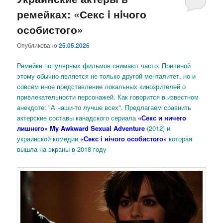
ремейках: «Секс i нiчого
содержимому
содержимому
особистого»
Опубликовано
25.05.2026
Ремейки популярных фильмов снимают часто. Причиной
этому обычно является не только другой менталитет, но и
совсем иное представление локальных кинозрителей о
привлекательности персонажей. Как говорится в известном
анекдоте: "А наши-то лучше всех". Предлагаем сравнить
актерские составы канадского сериала
«Секс и ничего
лишнего» My Awkward Sexual Adventure
(2012)
и
украинской комедии
«Секс i нiчого особистого»
которая
вышла на экраны в 2018 году