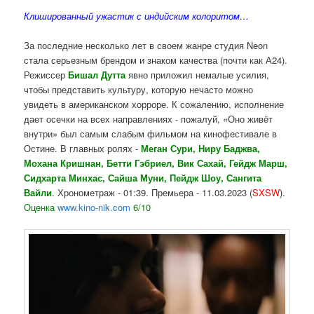
Клишированный ужастик с индийским колоритом…
За последние несколько лет в своем жанре студия Neon
стала серьезным брендом и знаком качества (почти как А24).
Режиссер
Бишал Дутта
явно приложил немалые усилия,
чтобы представить культуру, которую нечасто можно
увидеть в американском хорроре. К сожалению, исполнение
дает осечки на всех направлениях - пожалуй, «Оно живёт
внутри» был самым слабым фильмом на кинофестивале в
Остине. В главных ролях -
Меган Сури, Ниру Баджва,
Мохана Кришнан, Бетти Гэбриел, Вик Сахай, Гейдж Марш,
Сидхарта Минхас, Сайша Муни, Пейдж Шоу, Сангита
Вайли
. Хронометраж - 01:39. Премьера - 11.03.2023 (
SXSW
).
Оценка
www.kino-nik.com
6/10