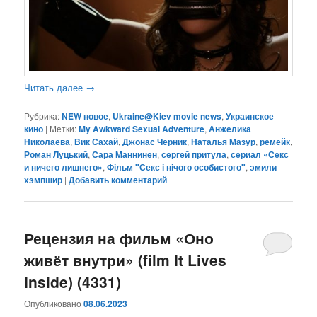
Читать далее
→
Рубрика:
NEW новое
,
Ukraine@Kiev movie news
,
Украинское
кино
|
Метки:
My Awkward Sexual Adventure
,
Анжелика
Николаева
,
Вик Сахай
,
Джонас Черник
,
Наталья Мазур
,
ремейк
,
Роман Луцький
,
Сара Маннинен
,
сергей притула
,
сериал «Секс
и ничего лишнего»
,
Фільм "Секс і нічого особистого"
,
эмили
хэмпшир
|
Добавить комментарий
Рецензия на фильм «Оно
живёт внутри» (film It Lives
Inside) (4331)
Опубликовано
08.06.2023