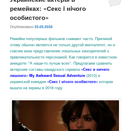
ремейках: «Секс i нiчого
содержимому
содержимому
особистого»
Опубликовано
25.05.2026
Ремейки популярных фильмов снимают часто. Причиной
этому обычно является не только другой менталитет, но и
совсем иное представление локальных кинозрителей о
привлекательности персонажей. Как говорится в известном
анекдоте: "А наши-то лучше всех". Предлагаем сравнить
актерские составы канадского сериала
«Секс и ничего
лишнего» My Awkward Sexual Adventure
(2012)
и
украинской комедии
«Секс i нiчого особистого»
которая
вышла на экраны в 2018 году