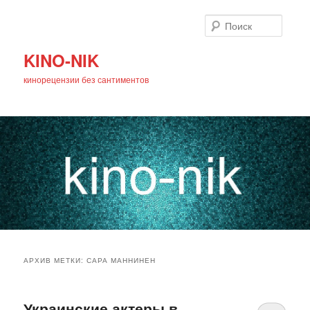
Поиск
KINO-NIK
кинорецензии без сантиментов
Главное
Перейти
Перейти
меню
АРХИВ МЕТКИ:
САРА МАННИНЕН
к
к
основному
дополнительному
Украинские актеры в