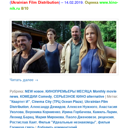
(
Ukrainian Film Distribution
) – 14.02.2019.
Оценка
www.kino-
nik.ru
8/10
Читать далее
→
Рубрика:
NEW новое
,
КИНОПРЕМЬЕРЫ МЕСЯЦА Monthly movie
news
,
КОМЕДИИ Comedy
,
СЕРЬЕЗНОЕ КИНО alternative
|
Метки:
"Квартет И"
,
Cinema City (ТРЦ Ocean Plaza)
,
Ukrainian Film
Distribution
,
Александр Демидов
,
Алексея Нужного
,
Анастасия
Уколова
,
Вероника Корниенко
,
Ирина Горбачева
,
Камиль Ларин
,
Леонид Барац
,
Мария Миронова
,
Паоло Дженовезе
,
рецензия
,
Ростислав Хаит
,
Фильм "Идеальные незнакомцы"
,
фильм
Громкая связь
|
Добавить комментарий