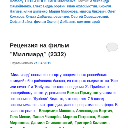
Comedy
,
СЕРЬЕЗНОЕ КИНО alternative
|
Метки:
Александр
Самойленко
,
александра бортич
,
иван охлобыстин
,
Кирилл
Нагиев
,
клим шипенко
,
Мария Миронова
,
милош бикович
,
Олег
Комаров
,
Ольга Дибцева
,
рецензия
,
Сергей Соцердотский
,
Софья Зайка
,
фильм Холоп
|
Добавить комментарий
Рецензия на фильм
“Миллиард” (2332)
Опубликовано
21.04.2019
“Миллиард” пополнил когорту современных российских
комедий об ограблениях банков, из которых выделяются “Все
или ничего” и “Бабушка легкого поведения 2”. Прибегая к
пародийному сюжету, режиссер
Роман Прыгунов
уважил и
поклонников “Духless” Ведь то, что еще лет 7-8 назад
воспринималось как трагедия, давно превратилось в фарс. В
главных ролях -
Владимир Машков, Александра Бортич,
Гела Месхи, Павел Чинарёв, Марина Петренко, Мария
Миронова, Даниил Спиваковский, Григорий Калинин,