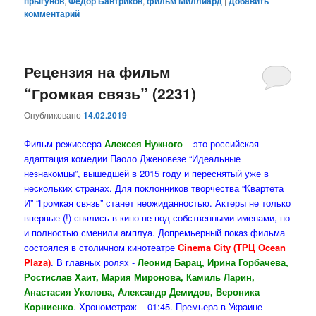
прыгунов
,
Федор Бавтриков
,
фильм Миллиард
|
Добавить
комментарий
Рецензия на фильм
“Громкая связь” (2231)
Опубликовано
14.02.2019
Фильм режиссера
Алексея Нужного
– это российская
адаптация комедии Паоло Дженовезе “Идеальные
незнакомцы”, вышедшей в 2015 году и переснятый уже в
нескольких странах. Для поклонников творчества “Квартета
И” “Громкая связь” станет неожиданностью. Актеры не только
впервые (!) снялись в кино не под собственными именами, но
и полностью сменили амплуа. Допремьерный показ фильма
состоялся в столичном кинотеатре
Cinema City (ТРЦ Ocean
Plaza)
. В главных ролях -
Леонид Барац, Ирина Горбачева,
Ростислав Хаит, Мария Миронова, Камиль Ларин,
Анастасия Уколова, Александр Демидов, Вероника
Корниенко
. Хронометраж – 01:45. Премьера в Украине