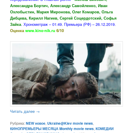
Александра Бортич, Александр Самойленко, Иван
Охлобыстин, Мария Миронова, Олег Комаров, Ольга
Дибцева, Кирилл Нагиев, Сергей Соцердотский, Софья
Зайка
. Хронометраж – 01:49. Премьера (РФ) – 26.12.2019.
Оценка
www.kino-nik.ru
6/10
Читать далее
→
Рубрика:
NEW новое
,
Ukraine@Kiev movie news
,
КИНОПРЕМЬЕРЫ МЕСЯЦА Monthly movie news
,
КОМЕДИИ