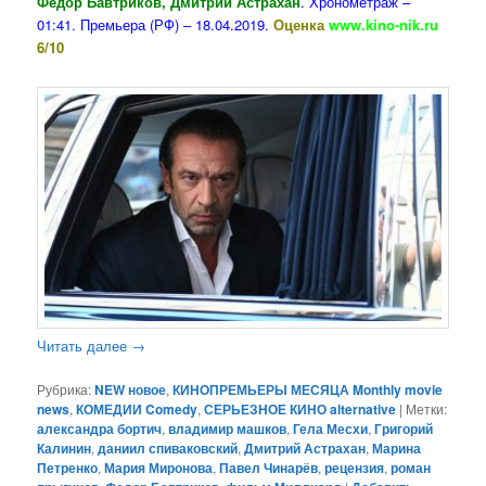
Федор Бавтриков, Дмитрий Астрахан
. Хронометраж –
01:41. Премьера (РФ) – 18.04.2019.
Оценка
www.kino-nik.ru
6/10
Читать далее
→
Рубрика:
NEW новое
,
КИНОПРЕМЬЕРЫ МЕСЯЦА Monthly movie
news
,
КОМЕДИИ Comedy
,
СЕРЬЕЗНОЕ КИНО alternative
|
Метки:
александра бортич
,
владимир машков
,
Гела Месхи
,
Григорий
Калинин
,
даниил спиваковский
,
Дмитрий Астрахан
,
Марина
Петренко
,
Мария Миронова
,
Павел Чинарёв
,
рецензия
,
роман