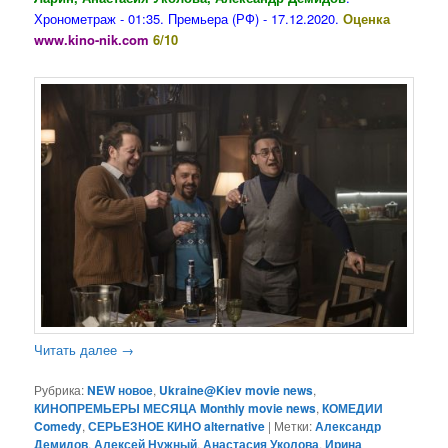
Хронометраж - 01:35. Премьера (РФ) - 17.12.2020.
Оценка
www.kino-nik.com
6/10
Читать далее
→
Рубрика:
NEW новое
,
Ukraine@Kiev movie news
,
КИНОПРЕМЬЕРЫ МЕСЯЦА Monthly movie news
,
КОМЕДИИ
Comedy
,
СЕРЬЕЗНОЕ КИНО alternative
|
Метки:
Александр
Демидов
,
Алексей Нужный
,
Анастасия Уколова
,
Ирина