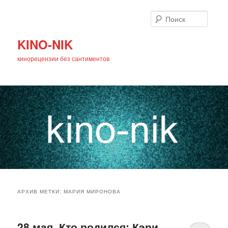
Поиск
KINO-NIK
кинорецензии без сантиментов
Главное
Перейти
Перейти
меню
АРХИВ МЕТКИ:
МАРИЯ МИРОНОВА
к
к
основному
дополнительному
28 мая. Кто родился: Кэри