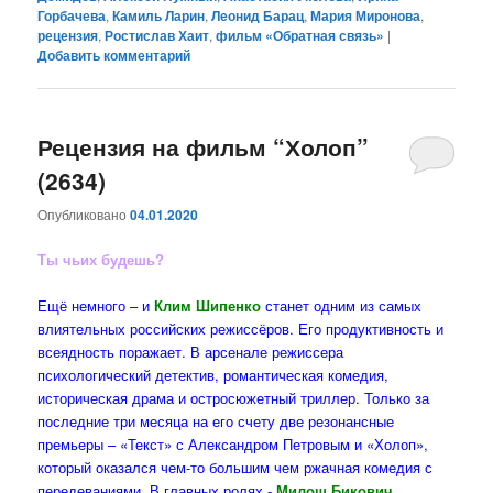
Горбачева
,
Камиль Ларин
,
Леонид Барац
,
Мария Миронова
,
рецензия
,
Ростислав Хаит
,
фильм «Обратная связь»
|
Добавить комментарий
Рецензия на фильм “Холоп”
(2634)
Опубликовано
04.01.2020
Ты чьих будешь?
Ещё немного – и
Клим Шипенко
станет одним из самых
влиятельных российских режиссёров. Его продуктивность и
всеядность поражает. В арсенале режиссера
психологический детектив, романтическая комедия,
историческая драма и остросюжетный триллер. Только за
последние три месяца на его счету две резонансные
премьеры – «Текст» с Александром Петровым и «Холоп»,
который оказался чем-то большим чем ржачная комедия с
передеваниями. В главных ролях -
Милош Бикович,