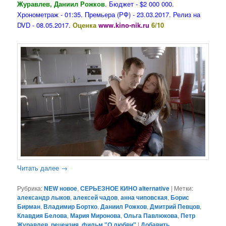
Журавлев, Даниил Рожков
. Бюджет - $2 000 000.
Хронометраж - 01:35. Премьера (РФ) - 23.03.2017. Релиз на
DVD - 08.05.2017.
Оценка
www.kino-nik.ru
6/10
Читать далее
→
Рубрика:
NEW новое
,
СЕРЬЕЗНОЕ КИНО alternative
|
Метки:
александр лыков
,
алексей чадов
,
анна чиповская
,
Борис
Бирман
,
Владимир Бортко
,
Даниил Рожков
,
Дмитрий Певцов
,
Клавдия Белова
,
Мария Миронова
,
Ольга Павлюкова
,
Петр
Журавлев
,
рецензия
,
фильм "О любви"
|
Добавить