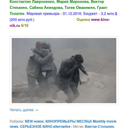
Константин Лавроненко, Мария Миронова, Виктор
Степанян, Сабина Ахмедова, Татев Овакимян, Грант
Тохатян
. Мировая премьера - 01.12.2016. Бюджет - 3,2 млн.$
(200 млн.руб.)
Оценка
www.kino-
nik.ru
6/10
Читать далее
→
Рубрика:
NEW новое
,
КИНОПРЕМЬЕРЫ МЕСЯЦА Monthly movie
news
,
СЕРЬЕЗНОЕ КИНО alternative
|
Метки:
Виктор Степанян
,