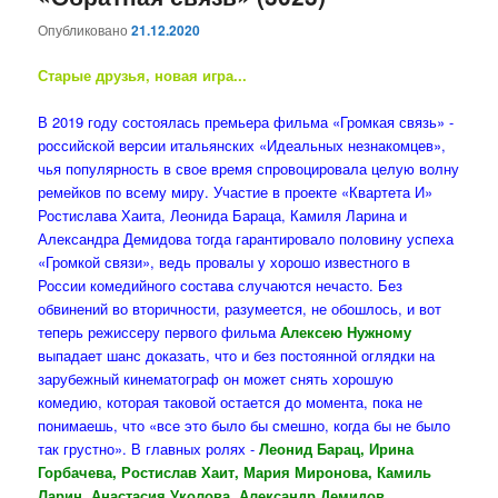
Опубликовано
21.12.2020
Старые друзья, новая игра...
В 2019 году состоялась премьера фильма «Громкая связь» -
российской версии итальянских «Идеальных незнакомцев»,
чья популярность в свое время спровоцировала целую волну
ремейков по всему миру. Участие в проекте «Квартета И»
Ростислава Хаита, Леонида Бараца, Камиля Ларина и
Александра Демидова тогда гарантировало половину успеха
«Громкой связи», ведь провалы у хорошо известного в
России комедийного состава случаются нечасто. Без
обвинений во вторичности, разумеется, не обошлось, и вот
теперь режиссеру первого фильма
Алексею Нужному
выпадает шанс доказать, что и без постоянной оглядки на
зарубежный кинематограф он может снять хорошую
комедию, которая таковой остается до момента, пока не
понимаешь, что «все это было бы смешно, когда бы не было
так грустно». В главных ролях -
Леонид Барац, Ирина
Горбачева, Ростислав Хаит, Мария Миронова, Камиль
Ларин, Анастасия Уколова, Александр Демидов
.