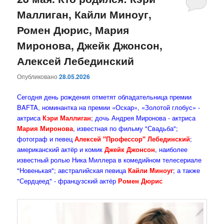
Маллиган, Кайли Миноуг,
содержимому
содержимому
Ромен Дюрис, Мария
Миронова, Джейк Джонсон,
Алексей Лебединский
Опубликовано
28.05.2026
Сегодня день рождения отметят обладательница премии
BAFTA, номинантка на премии «Оскар», «Золотой глобус» -
актриса
Кэри Маллиган
; дочь Андрея Миронова - актриса
Мария Миронова
, известная по фильму "Свадьба";
фотограф и певец
Алексей "Профессор" Лебединский
;
американский актёр и комик
Джейк Джонсон
, наиболее
известный ролью Ника Миллера в комедийном телесериале
"Новенькая"; австралийская певица
Кайли Миноуг
; а также
"Сердцеед" - французский актёр
Ромен Дюрис