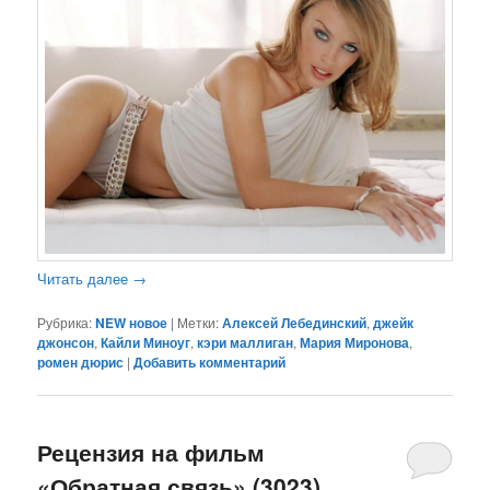
Читать далее
→
Рубрика:
NEW новое
|
Метки:
Алексей Лебединский
,
джейк
джонсон
,
Кайли Миноуг
,
кэри маллиган
,
Мария Миронова
,
ромен дюрис
|
Добавить комментарий
Рецензия на фильм
«Обратная связь» (3023)