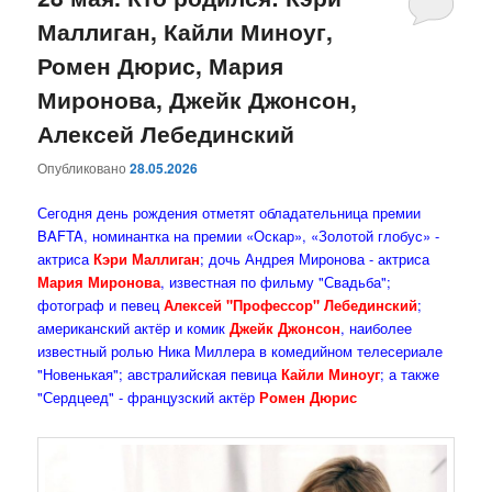
Маллиган, Кайли Миноуг,
содержимому
содержимому
Ромен Дюрис, Мария
Миронова, Джейк Джонсон,
Алексей Лебединский
Опубликовано
28.05.2026
Сегодня день рождения отметят обладательница премии
BAFTA, номинантка на премии «Оскар», «Золотой глобус» -
актриса
Кэри Маллиган
; дочь Андрея Миронова - актриса
Мария Миронова
, известная по фильму "Свадьба";
фотограф и певец
Алексей "Профессор" Лебединский
;
американский актёр и комик
Джейк Джонсон
, наиболее
известный ролью Ника Миллера в комедийном телесериале
"Новенькая"; австралийская певица
Кайли Миноуг
; а также
"Сердцеед" - французский актёр
Ромен Дюрис