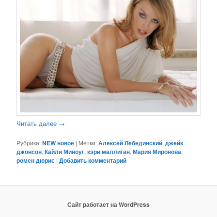
Читать далее
→
Рубрика:
NEW новое
|
Метки:
Алексей Лебединский
,
джейк
джонсон
,
Кайли Миноуг
,
кэри маллиган
,
Мария Миронова
,
ромен дюрис
|
Добавить комментарий
Сайт работает на WordPress