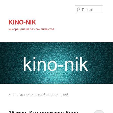
Поиск
KINO-NIK
кинорецензии без сантиментов
Главное
Перейти
Перейти
меню
АРХИВ МЕТКИ:
АЛЕКСЕЙ ЛЕБЕДИНСКИЙ
к
к
основному
дополнительному
28 мая. Кто родился: Кэри