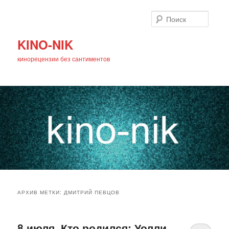
Поиск
KINO-NIK
кинорецензии без сантиментов
Главное
Перейти
Перейти
меню
АРХИВ МЕТКИ:
ДМИТРИЙ ПЕВЦОВ
к
к
основному
дополнительному
8 июля. Кто родился: Уолли