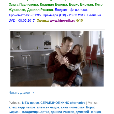
Ольга Павлюкова, Клавдия Белова, Борис Бирман, Петр
Журавлев, Даниил Рожков
. Бюджет - $2 000 000.
Хронометраж - 01:35. Премьера (РФ) - 23.03.2017. Релиз на
DVD - 08.05.2017.
Оценка
www.kino-nik.ru
6/10
Читать далее
→
Рубрика:
NEW новое
,
СЕРЬЕЗНОЕ КИНО alternative
|
Метки:
александр лыков
,
алексей чадов
,
анна чиповская
,
Борис
Бирман
,
Владимир Бортко
,
Даниил Рожков
,
Дмитрий Певцов
,