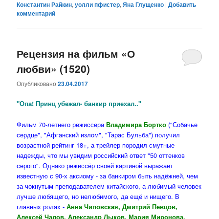
Константин Райкин
,
уолли пфистер
,
Яна Глущенко
|
Добавить
комментарий
Рецензия на фильм «О
любви» (1520)
Опубликовано
23.04.2017
"Опа! Принц убежал- банкир приехал.."
Фильм 70-летнего режиссера
Владимира Бортко
("Собачье
сердце", "Афганский излом", "Тарас Бульба") получил
возрастной рейтинг 18+, а трейлер породил смутные
надежды, что мы увидим российский ответ "50 оттенков
серого". Однако режиссёр своей картиной выражает
известную с 90-х аксиому - за банкиром быть надёжней, чем
за чокнутым преподавателем китайского, а любимый человек
лучше любящего, но нелюбимого, да ещё и нищего. В
главных ролях -
Анна Чиповская, Дмитрий Певцов,
Алексей Чадов, Александр Лыков, Мария Миронова,