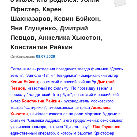
Пфистер, Карен
содержимому
содержимому
Шахназаров, Кевин Бэйкон,
Яна Глущенко, Дмитрий
Певцов, Анжелика Хьюстон,
Константин Райкин
Опубликовано
08.07.2026
Сегодня день рождения празднуют звезда фильмов "Дрожь
земли", "Апполо -13" и "Невидимка" - американский актер
Кевин Бэйкон
; советский и российский актёр
Дмитрий
Певцов
, известный по фильму "По прозвищу зверь" и
сериалу "Бандитский Петербург"; советский и российский
актёр
Константин Райкин
- руководитель московского
театра "Сатирикон"; американская актриса
Анжелика
Хьюстон
, наиболее известная по роли Мортиши Аддамс в
фильме "Семейка Аддамс" и его продолжении; секс-символ
украинского юмора, актриса "Дизель шоу" -
Яна Глущенко
;
единственный оператор, с которым работал Кристофер