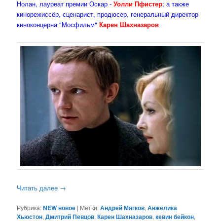
Нолан, лауреат премии Оскар -
Уолли Пфистер
; а также
кинорежиссёр, сценарист, продюсер, генеральный директор
киноконцерна "Мосфильм"
Карен Шахназаров
Читать далее
→
Рубрика:
NEW новое
|
Метки:
Андрей Мягков
,
Анжелика
Хьюстон
,
Дмитрий Певцов
,
Карен Шахназаров
,
кевин бейкон
,