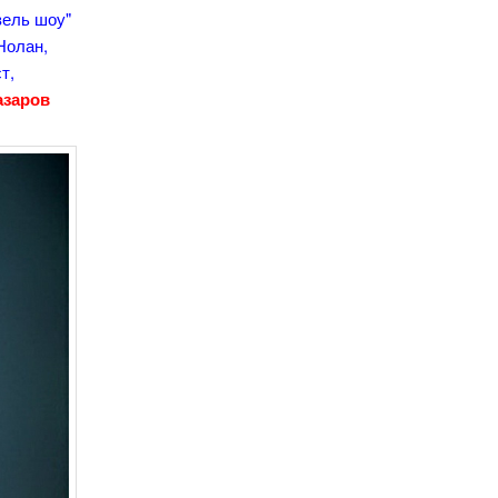
зель шоу"
Нолан,
т,
азаров