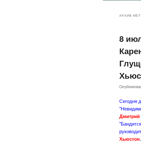
Главное
Перейт
Перейт
меню
АРХИВ МЕТ
к
к
8 ию
основн
дополн
Каре
содер
содер
Глущ
Хьюс
Опубликов
Сегодня д
"Невидимк
Дмитрий
"Бандитск
руководит
Хьюстон