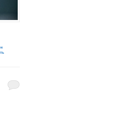
ен
ить