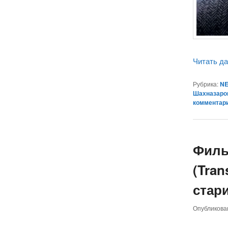
Читать д
Рубрика:
NE
Шахназаро
комментар
Филь
(Tra
стар
Опубликов