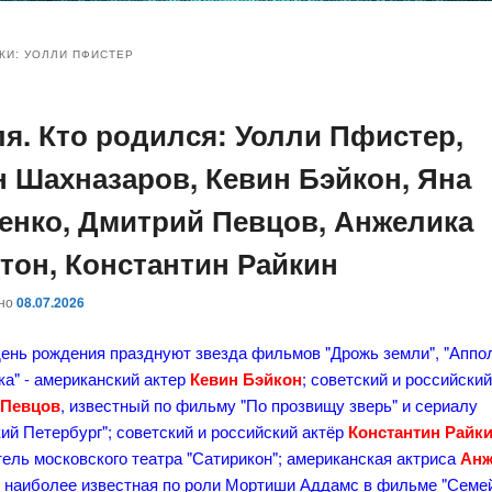
и
и
КИ:
УОЛЛИ ПФИСТЕР
ля. Кто родился: Уолли Пфистер,
ому
ительному
н Шахназаров, Кевин Бэйкон, Яна
жимому
жимому
енко, Дмитрий Певцов, Анжелика
тон, Константин Райкин
ано
08.07.2026
ень рождения празднуют звезда фильмов "Дрожь земли", "Аппол
а" - американский актер
Кевин Бэйкон
; советский и российский
 Певцов
, известный по фильму "По прозвищу зверь" и сериалу
ий Петербург"; советский и российский актёр
Константин Райк
ель московского театра "Сатирикон"; американская актриса
Анж
, наиболее известная по роли Мортиши Аддамс в фильме "Семе