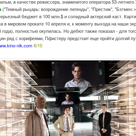
льм, в качестве режиссера, знаменитого оператора 53-летнего
а
("Темный рыцарь: возрождение легенды", "Престиж", "Бэтмен: 
ерьезный бюджет в 100 млн.$ и солидный актерский каст. Карт
а в мировом прокате 10 апреля и, к моменту выхода на наши эк
 года), полностью окупилась. Но дебют также показал - для тог
дин ряд с корифеями, Пфистеру предстоит еще пройти долгий пу
ww.kino-nik.com
6/10