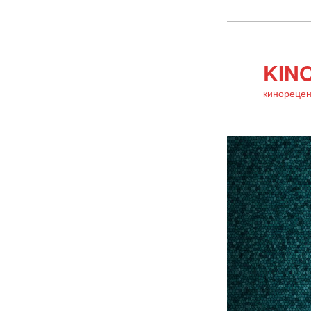
KINO
кинорецен