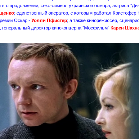
 его продолжении; секс-символ украинского юмора, актриса "Ди
ущенко
; единственный оператор, с которым работал Кристофер 
премии Оскар -
Уолли Пфистер
; а также кинорежиссёр, сценарис
, генеральный директор киноконцерна "Мосфильм"
Карен Шахн