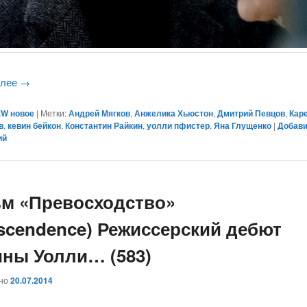
алее
→
W новое
|
Метки:
Андрей Мягков
,
Анжелика Хьюстон
,
Дмитрий Певцов
,
Кар
в
,
кевин бейкон
,
Константин Райкин
,
уолли пфистер
,
Яна Глущенко
|
Добав
ий
м «Превосходство»
nscendence) Режиссерский дебют
ины Уолли… (583)
ано
20.07.2014