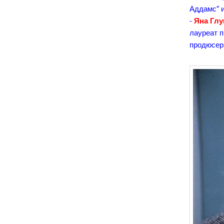
Аддамс" и
-
Яна Гл
лауреат 
продюсер