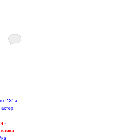
о -13" и
 актёр
ин
-
елика
йка