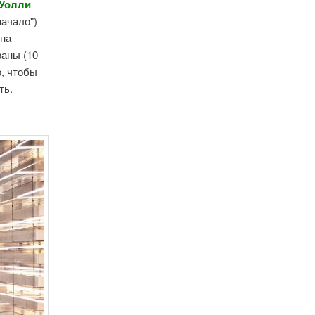
Уолли
начало")
ина
раны (10
о, чтобы
ть.