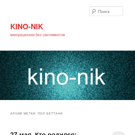
Поиск
KINO-NIK
кинорецензии без сантиментов
Главное
Перейти
Перейти
меню
АРХИВ МЕТКИ:
ПОЛ БЕТТАНИ
к
к
основному
дополнительному
27 мая. Кто родился: