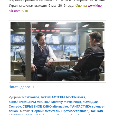
Украины фильм выходит 5 мая 2016 года.
Оценка
www.kino-
nik.com
6/10
Читать далее
→
Рубрика:
NEW новое
,
БЛОКБАСТЕРЫ blockbusters
,
КИНОПРЕМЬЕРЫ МЕСЯЦА Monthly movie news
,
КОМЕДИИ
Comedy
,
СЕРЬЕЗНОЕ КИНО alternative
,
ФАНТАСТИКА science-
fiction
|
Метки:
"Первый мститель: Противостояние"
,
CAPTAIN