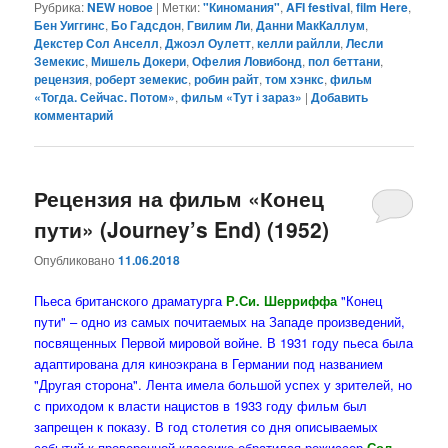
Рубрика:
NEW новое
|
Метки:
"Киномания"
,
AFI festival
,
film Here
,
Бен Уиггинс
,
Бо Гадсдон
,
Гвилим Ли
,
Данни МакКаллум
,
Декстер Сол Анселл
,
Джоэл Оулетт
,
келли райлли
,
Лесли
Земекис
,
Мишель Докери
,
Офелия Ловибонд
,
пол беттани
,
рецензия
,
роберт земекис
,
робин райт
,
том хэнкс
,
фильм
«Тогда. Сейчас. Потом»
,
фильм «Тут і зараз»
|
Добавить
комментарий
Рецензия на фильм «Конец
пути» (Journey’s End) (1952)
Опубликовано
11.06.2018
Пьеса британского драматурга
Р.Си. Шерриффа
"Конец
пути" – одно из самых почитаемых на Западе произведений,
посвященных Первой мировой войне. В 1931 году пьеса была
адаптирована для киноэкрана в Германии под названием
"Другая сторона". Лента имела большой успех у зрителей, но
с приходом к власти нацистов в 1933 году фильм был
запрещен к показу. В год столетия со дня описываемых
событий к проверенной классике обратился режиссер
Сол