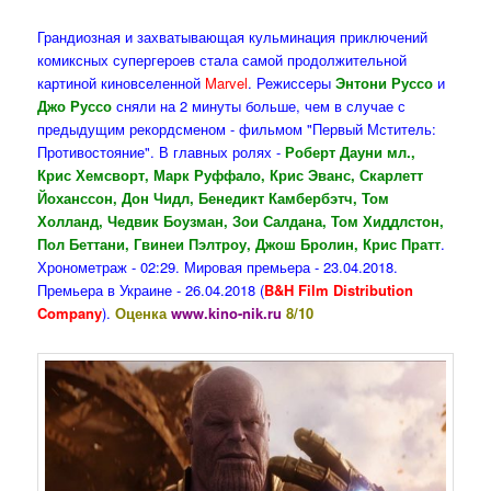
Грандиозная и захватывающая кульминация приключений
комиксных супергероев стала самой продолжительной
картиной киновселенной
Marvel
. Режиссеры
Энтони Руссо
и
Джо Руссо
сняли на 2 минуты больше, чем в случае с
предыдущим рекордсменом - фильмом "Первый Мститель:
Противостояние". В главных ролях -
Роберт Дауни мл.,
Крис Хемсворт, Марк Руффало, Крис Эванс, Скарлетт
Йоханссон, Дон Чидл, Бенедикт Камбербэтч, Том
Холланд, Чедвик Боузман, Зои Салдана, Том Хиддлстон,
Пол Беттани, Гвинеи Пэлтроу, Джош Бролин, Крис Пратт
.
Хронометраж - 02:29. Мировая премьера - 23.04.2018.
Премьера в Украине - 26.04.2018 (
B&H Film Distribution
Company
).
Оценка
www.kino-nik.ru
8/10