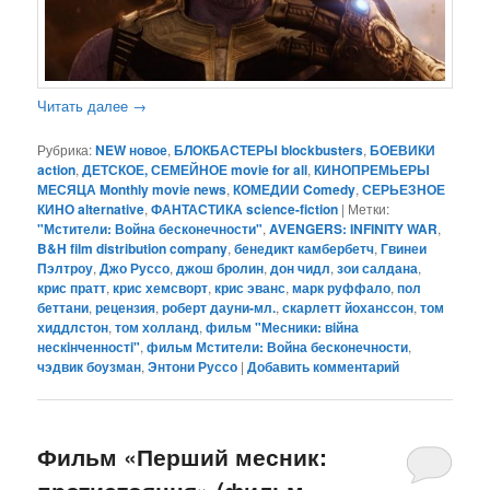
Читать далее
→
Рубрика:
NEW новое
,
БЛОКБАСТЕРЫ blockbusters
,
БОЕВИКИ
action
,
ДЕТСКОЕ, СЕМЕЙНОЕ movie for all
,
КИНОПРЕМЬЕРЫ
МЕСЯЦА Monthly movie news
,
КОМЕДИИ Comedy
,
СЕРЬЕЗНОЕ
КИНО alternative
,
ФАНТАСТИКА science-fiction
|
Метки:
"Мстители: Война бесконечности"
,
AVENGERS: INFINITY WAR
,
B&H film distribution company
,
бенедикт камбербетч
,
Гвинеи
Пэлтроу
,
Джо Руссо
,
джош бролин
,
дон чидл
,
зои салдана
,
крис пратт
,
крис хемсворт
,
крис эванс
,
марк руффало
,
пол
беттани
,
рецензия
,
роберт дауни-мл.
,
скарлетт йоханссон
,
том
хиддлстон
,
том холланд
,
фильм "Месники: вiйна
нескiнченностi"
,
фильм Мстители: Война бесконечности
,
чэдвик боузман
,
Энтони Руссо
|
Добавить комментарий
Фильм «Перший месник:
протистояння» (фильм