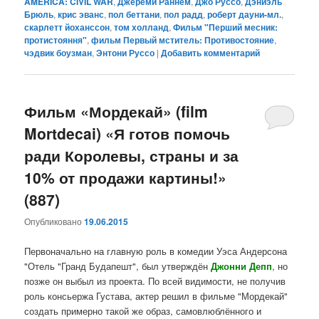
AMERICA: CIVIL WAR
,
Джереми Раннем
,
Джо Руссо
,
Дэниэль
Брюль
,
крис эванс
,
пол беттани
,
пол радд
,
роберт дауни-мл.
,
скарлетт йоханссон
,
том холланд
,
Фильм "Перший месник:
протистояння"
,
фильм Первый мститель: Противостояние
,
чэдвик боузман
,
Энтони Руссо
|
Добавить комментарий
Фильм «Мордекай» (film
Mortdecai) «Я готов помочь
ради Королевы, страны и за
10% от продажи картины!»
(887)
Опубликовано
19.06.2015
Первоначально на главную роль в комедии Уэса Андерсона
"Отель "Гранд Будапешт", был утверждён
Джонни Депп
, но
позже он выбыл из проекта. По всей видимости, не получив
роль консьержа Густава, актер решил в фильме "Мордекай"
создать примерно такой же образ, самовлюблённого и