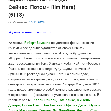
Сейчас. Потом» film Here)
(5113)
Опубликовано
15.11.2024
«Время, конечно, летит…».
72-летний
Роберт Земекис
продолжает формалистские
изыски и все дальше удаляется от своих живых и
эмоциональных хитов, таких как «Назад в будущее» и
«Форрест Гамп». Зрители его нового фильма с нетерпением
ждут воссоединения Тома Хэнкса и Робин Райт из «Форрест
Гампа», но постоянно в кадре будут…доисторический
булыжник и раскладной диван. Чего, на самом деле,
ожидать от этой картины, подскажет тот факт, что основой
сценария стал графический роман Ричарда Макгуайра 2014
года, представляющего собой немного расширенную версию
6-страничного (!!!) комикса, опубликованного в конце 80-х. В
главных ролях -
Келли Райлли, Том Хэнкс, Мишель
Докери, Робин Райт, Пол Беттани, Офелия Джоэл Оулетт,
Данни МакКаллум, Гвилим Ли, Ловибонд, Декстер Сол