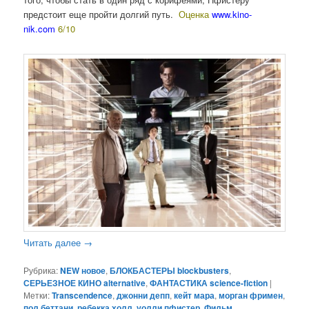
предстоит еще пройти долгий путь.
Оценка
www.kino-
nik.com
6/10
Читать далее
→
Рубрика:
NEW новое
,
БЛОКБАСТЕРЫ blockbusters
,
СЕРЬЕЗНОЕ КИНО alternative
,
ФАНТАСТИКА science-fiction
|
Метки:
Transcendence
,
джонни депп
,
кейт мара
,
морган фримен
,
пол беттани
,
ребекка холл
,
уолли пфистер
,
Фильм