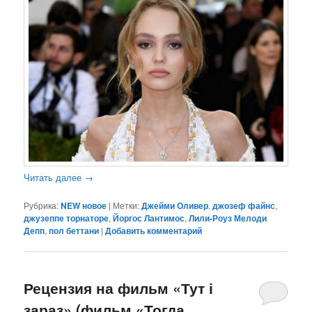
Читать далее
→
Рубрика:
NEW новое
|
Метки:
Джейми Оливер
,
джозеф файнс
,
джузеппе торнаторе
,
Йоргос Лантимос
,
Лили-Роуз Мелоди
Депп
,
пол беттани
|
Добавить комментарий
Рецензия на фильм «Тут і
зараз» (фильм «Тогда.