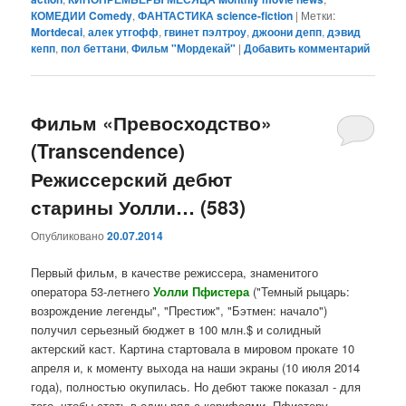
КОМЕДИИ Comedy
,
ФАНТАСТИКА science-fiction
|
Метки:
Mortdecai
,
алек утгофф
,
гвинет пэлтроу
,
джоони депп
,
дэвид
кепп
,
пол беттани
,
Фильм "Мордекай"
|
Добавить комментарий
Фильм «Превосходство»
(Transcendence)
Режиссерский дебют
старины Уолли… (583)
Опубликовано
20.07.2014
Первый фильм, в качестве режиссера, знаменитого
оператора 53-летнего
Уолли Пфистера
("Темный рыцарь:
возрождение легенды", "Престиж", "Бэтмен: начало")
получил серьезный бюджет в 100 млн.$ и солидный
актерский каст. Картина стартовала в мировом прокате 10
апреля и, к моменту выхода на наши экраны (10 июля 2014
года), полностью окупилась. Но дебют также показал - для
того, чтобы стать в один ряд с корифеями, Пфистеру