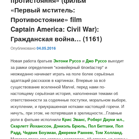
«Первый мститель:
Противостояние» film
Captain America: Civil War):
Гражданская война… (1161)
Опубликовано
04.05.2016
Новая работа братьев
Энтони
Руссо
и
Джо Руссо
выходит
за рамки определения "конвейерный блокбастер" и
неожиданно начинает играть на поле более серьёзных
адаптаций рассказов в картинках. Впервые за всё
существование вселенной Marvel, перед нами по-
настоящему серьёзная история, наполненная темами об
ответственности за содеянные поступки, моральном выборе,
искуплении, и приукрашенная нотками настоящей горечи. И
ничуть, при этом, не потерявшая в зрелищности...Главные
роли в фильме исполнили
Крис Эванс, Роберт Дауни мл.,
Скарлетт Йоханссон, Дэниэль Брюль, Пол Беттани, Пол
Радд, Чедвик Боузман, Джереми Раннем, Том Холланд
.
Мировая премьера картины состоялась 12 апреля, на экраны