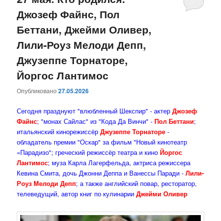
Джозеф Файнс, Пол
содержимому
содержимому
Беттани, Джейми Оливер,
Лили-Роуз Мелоди Депп,
Джузеппе Торнаторе,
Йоргос Лантимос
Опубликовано
27.05.2026
Сегодня празднуют "влюбленный Шекспир" - актер
Джозеф
Файнс
; "монах Сайлас" из "Кода Да Винчи" -
Пол Беттани
;
итальянский кинорежиссёр
Джузеппе Торнаторе
-
обладатель премии "Оскар" за фильм "Новый кинотеатр
«Парадизо"; греческий режиссёр театра и кино
Йоргос
Лантимос
; муза Карла Лагерфельда, актриса режиссера
Кевина Смита, дочь Джонни Деппа и Ванессы Паради -
Лили-
Роуз Мелоди Депп
; а также английский повар, ресторатор,
телеведущий, автор книг по кулинарии
Джейми Оливер