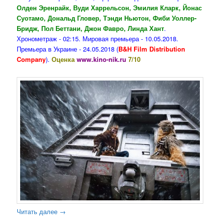
Олден Эренрайк, Вуди Харрельсон, Эмилия Кларк, Йонас
Суотамо, Дональд Гловер, Тэнди Ньютон, Фиби Уоллер-
Бридж, Пол Беттани, Джон Фавро, Линда Хант
.
Хронометраж - 02:15. Мировая премьера - 10.05.2018.
Премьера в Украине - 24.05.2018 (
B&H Film Distribution
Company
).
Оценка
www.kino-nik.ru
7/10
Читать далее
→