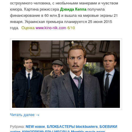
остроумного человека, с необычными манерами и чувством
юмора. Картина режиссера
Дэвида Кеппа
получила
финансирование в 60 млн.$ и вышла на мировые экраны 21
января. Украинская премьера планируется 25 июня 2015
года.
Оценка
www.kino-nik.com
6/10
Читать далее
→
Рубрика:
NEW новое
,
БЛОКБАСТЕРЫ blockbusters
,
БОЕВИКИ
action
,
КИНОПРЕМЬЕРЫ МЕСЯЦА Monthly movie news
,