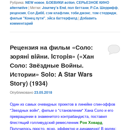
Рубрика:
NEW новое
,
БОЕВИКИ action
,
СЕРЬЕЗНОЕ КИНО
alternative
|
Метки:
Journey's End
,
пол беттани
,
Р.Си. Шеррифф
,
рецензия
,
Сол Дибб
,
сэм клафлин
,
тоби джонс
,
том стерридж
,
фильм "Конец пути"
,
эйса баттерфилд
|
Добавить
комментарий
Рецензия на фильм «Соло:
зорянi вiйни. Icторiя» («Хан
Соло: Звёздные Войны.
Истории» Solo: A Star Wars
Story) (1934)
Опубликовано
23.05.2018
Один из самых очевидных проектов в линейке спин-оффов
"Звездных войн", фильм о "становлении" Хана Соло и его
превращении в знаменитого контрабандиста, поставил
блестящий голливудский ремесленник
Рон Ховард
.
Получилось просто, ясно, эффектно и динамично! В ролях: