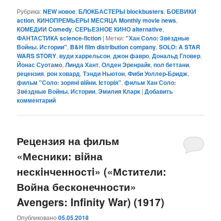
Рубрика:
NEW новое
,
БЛОКБАСТЕРЫ blockbusters
,
БОЕВИКИ
action
,
КИНОПРЕМЬЕРЫ МЕСЯЦА Monthly movie news
,
КОМЕДИИ Comedy
,
СЕРЬЕЗНОЕ КИНО alternative
,
ФАНТАСТИКА science-fiction
|
Метки:
"Хан Соло: Звёздные
Войны. Истории"
,
B&H film distribution company
,
SOLO: A STAR
WARS STORY
,
вуди харрельсон
,
джон фавро
,
Дональд Гловер
,
Йонас Суотамо
,
Линда Хант
,
Олден Эренрайк
,
пол беттани
,
рецензия
,
рон ховард
,
Тэнди Ньютон
,
Фиби Уоллер-Бридж
,
фильм "Соло: зорянi вiйни. Icторiя"
,
фильм Хан Соло:
Звёздные Войны. Истории
,
Эмилия Кларк
|
Добавить
комментарий
Рецензия на фильм
«Месники: вiйна
нескiнченностi» («Мстители:
Война бесконечности»
Avengers: Infinity War) (1917)
Опубликовано
05.05.2018