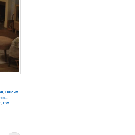
он
,
Гвилим
екис
,
т
,
том