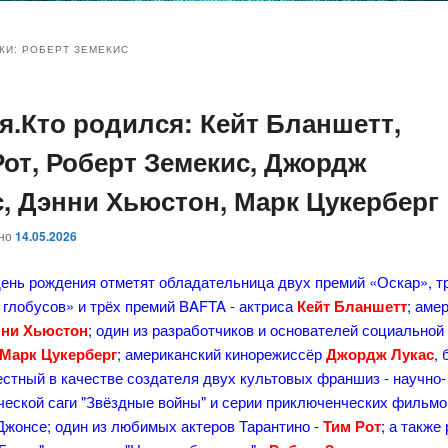
и
и
КИ:
РОБЕРТ ЗЕМЕКИС
ая.Кто родился: Кейт Бланшетт,
ому
ительному
Рот, Роберт Земекис, Джордж
жимому
жимому
с, Дэнни Хьюстон, Марк Цукерберг
ано
14.05.2026
день рождения отметят обладательница двух премий «Оскар», т
 глобусов» и трёх премий BAFTA - актриса
Кейт Бланшетт
; аме
ни Хьюстон
; один из разработчиков и основателей социальной
Марк Цукерберг
; американский кинорежиссёр
Джордж Лукас
,
естный в качестве создателя двух культовых франшиз - научно-
ческой саги "Звёздные войны" и серии приключенческих фильмо
Джонсе; один из любимых актеров Тарантино -
Тим Рот
; а также