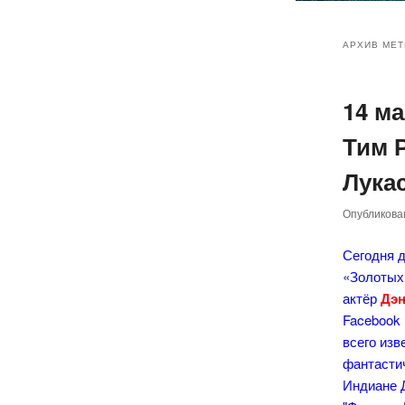
Главное
Перейт
Перейт
меню
АРХИВ МЕТ
к
к
14 м
основн
дополн
Тим 
содер
содер
Лука
Опубликов
Сегодня 
«Золотых
актёр
Дэн
Facebook
всего изв
фантасти
Индиане 