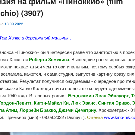
нзия на фильм «Пиноккио» (film
chio) (3907)
ано
13.09.2022
Том Хэнкс и деревянный мальчик…
анонса «Пиноккио» был интересен разве что занятостью в проек
Тома Хэнкса и
Роберта Земекиса
. Вышедшие ранее игровые ре
 могли похвастаться чем-то оригинальным, поэтому особых ожи
возлагала, кажется, и сама студия, выпустив картину сразу онл
нотеатры.
Результат получился ожидаемым - очередное прочтен
ой сказки Карло Коллоди почти полностью копирует одноименны
м 1940 года. В главных ролях -
Бенджамин Эван Эйнсуорт, Т
ордон-Левитт, Кигэн-Майкл Ки, Люк Эванс, Синтия Эриво, 
ла Атим, Лоррейн Бракко, Джэми Деметриу
. Хронометраж - 01
G. Премьера (мир) - 08.09.2022 (Disney+).
Оценка
www.kino-nik.