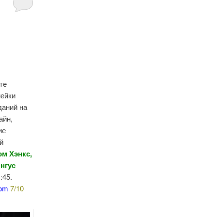
те
мейки
даний на
айн,
ие
й
ом Хэнкс,
Энгус
:45.
com
7/10