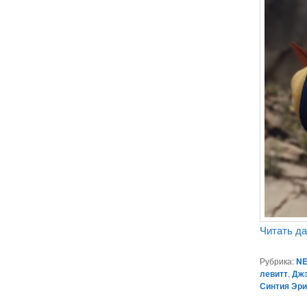
Читать д
Рубрика:
NE
левитт
,
Дж
Синтия Эр