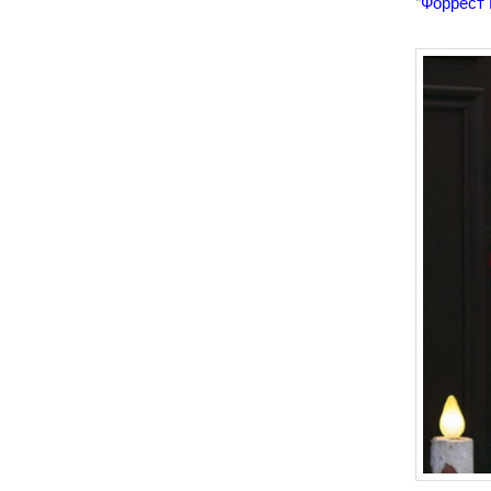
"Форрест 