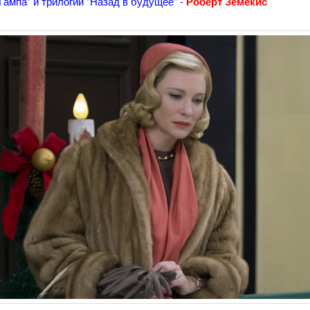
Гампа" и трилогии "Назад в будущее" -
Роберт Земекис