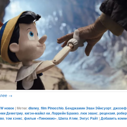
алее
→
W новое
|
Метки:
disney
,
film Pinocchio
,
Бенджамин Эван Эйнсуорт
,
джозеф 
эми Деметриу
,
кигэн-майкл ки
,
Лоррейн Бракко
,
люк эванс
,
рецензия
,
робер
иво
,
том хэнкс
,
фильм «Пиноккио»
,
Шила Атим
,
Энгус Райт
|
Добавить комм