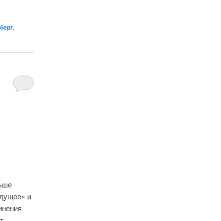
рберг
,
льше
удущее» и
инения
ут…