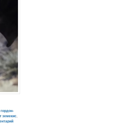
гордон-
т земекис
,
ентарий