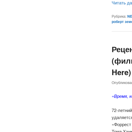
Читать д
Рубрика:
NE
роберт зем
Рецен
(филь
Here)
Опубликов
«Время, 
72-летни
удаляется
«Форрест 
Тома Хэнк