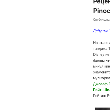
Реце
Pinoc
Опубликов
Дедушка 
На этапе 
тандема 
Disney не
фильм не 
минуя ки
знаменит
мультфиль
Джозеф Г
Райт, Ши
Рейтинг P