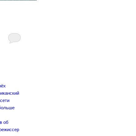
рёх
риканский
 сети
 больше
в об
 режиссер