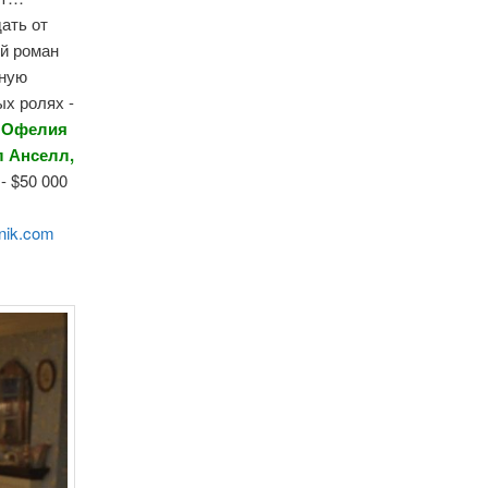
ать от
ий роман
нную
ых ролях -
, Офелия
л Анселл,
- $50 000
nik.com