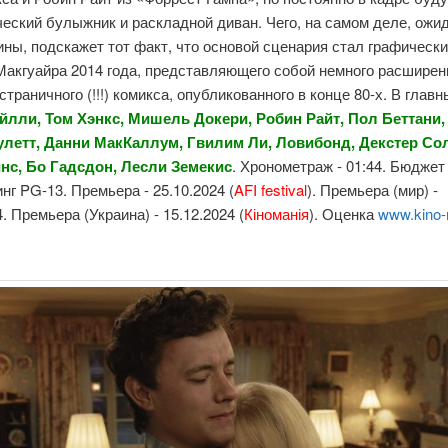
еский булыжник и раскладной диван. Чего, на самом деле, ожид
ины, подскажет тот факт, что основой сценария стал графическ
Макгуайра 2014 года, представляющего собой немного расшире
страничного (!!!) комикса, опубликованного в конце 80-х. В главн
йлли, Том Хэнкс, Мишель
Докери, Робин Райт, Пол Беттани
летт, Данни МакКаллум, Гвилим Ли, Ловибонд, Декстер Со
инс, Бо Гадсдон, Лесли Земекис
. Хронометраж - 01:44. Бюджет 
инг PG-13. Премьера - 25.10.2024 (
AFI festival
). Премьера (мир) -
4. Премьера (Украина) - 15.12.2024 (
Кіноманія
). Оценка
www.kino-