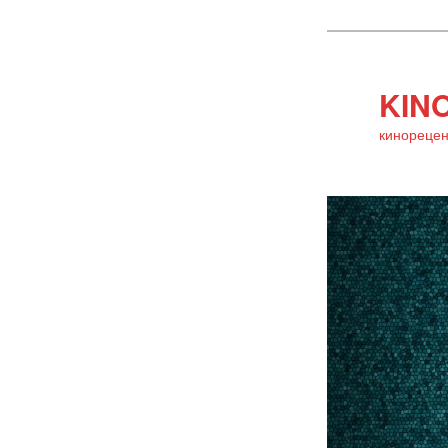
KINO
кинорецен