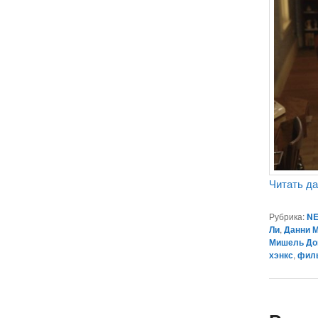
Читать д
Рубрика:
NE
Ли
,
Данни 
Мишель До
хэнкс
,
филь