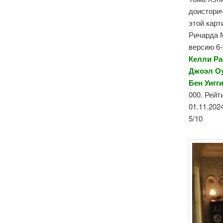
доисторич
этой карт
Ричарда 
версию 6-
Келли Ра
Джоэл Оу
Бен
Уигг
000. Рейт
01.11.202
5/10