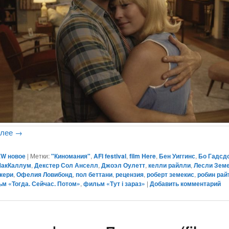
алее
→
W новое
|
Метки:
"Киномания"
,
AFI festival
,
film Here
,
Бен Уиггинс
,
Бо Гадсд
МакКаллум
,
Декстер Сол Анселл
,
Джоэл Оулетт
,
келли райлли
,
Лесли Зем
кери
,
Офелия Ловибонд
,
пол беттани
,
рецензия
,
роберт земекис
,
робин рай
м «Тогда. Сейчас. Потом»
,
фильм «Тут і зараз»
|
Добавить комментарий