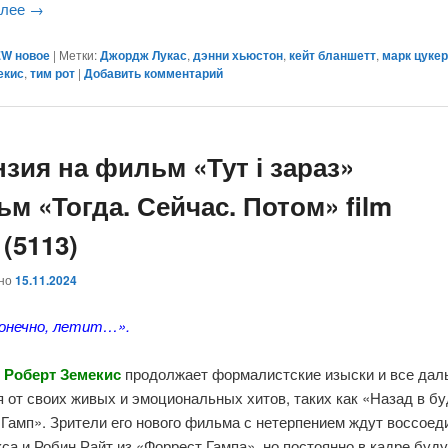
алее
→
W новое
|
Метки:
Джордж Лукас
,
дэнни хьюстон
,
кейт бланшетт
,
марк цуке
екис
,
тим рот
|
Добавить комментарий
зия на фильм «Тут і зараз»
м «Тогда. Сейчас. Потом» film
 (5113)
ано
15.11.2024
конечно, летит…».
й
Роберт Земекис
продолжает формалистские изыски и все да
 от своих живых и эмоциональных хитов, таких как «Назад в б
Гамп». Зрители его нового фильма с нетерпением ждут воссоед
са и Робин Райт из «Форрест Гампа», но постоянно в кадре буд