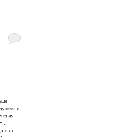
льше
удущее» и
инения
ут…
ать от