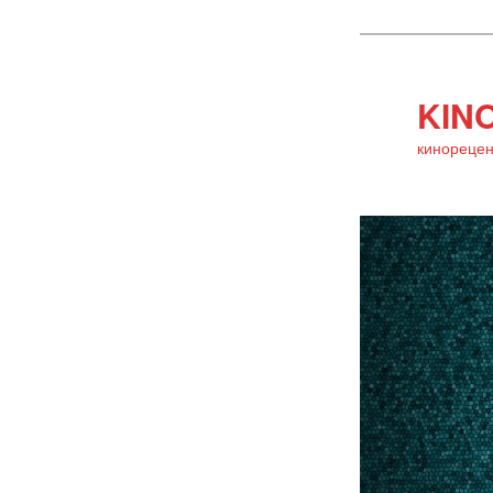
KINO
кинорецен