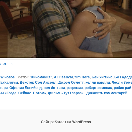
алее
→
W новое
|
Метки:
"Киномания"
,
AFI festival
,
film Here
,
Бен Уиггинс
,
Бо Гадсд
МакКаллум
,
Декстер Сол Анселл
,
Джоэл Оулетт
,
келли райлли
,
Лесли Зем
кери
,
Офелия Ловибонд
,
пол беттани
,
рецензия
,
роберт земекис
,
робин рай
м «Тогда. Сейчас. Потом»
,
фильм «Тут і зараз»
|
Добавить комментарий
Сайт работает на WordPress