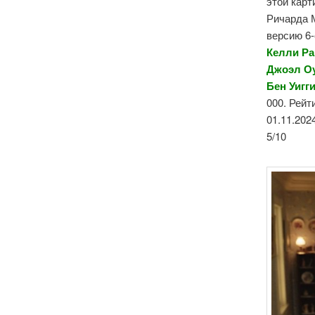
этой карт
Ричарда 
версию 6-
Келли Ра
Джоэл Оу
Бен
Уигг
000. Рейт
01.11.202
5/10