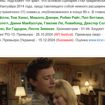
ины, подскажет тот факт, что основой сценария стал графическ
Макгуайра 2014 года, представляющего собой немного расшире
страничного (!!!) комикса, опубликованного в конце 80-х. В главн
йлли, Том Хэнкс, Мишель
Докери, Робин Райт, Пол Беттани
летт, Данни МакКаллум, Гвилим Ли, Ловибонд, Декстер Со
инс, Бо Гадсдон, Лесли Земекис
. Хронометраж - 01:44. Бюджет 
инг PG-13. Премьера - 25.10.2024 (
AFI festival
). Премьера (мир) -
4. Премьера (Украина) - 15.12.2024 (
Кіноманія
). Оценка
www.kino-