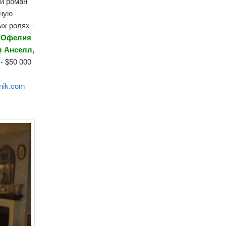
ий роман
нную
ых ролях -
, Офелия
л Анселл,
- $50 000
nik.com