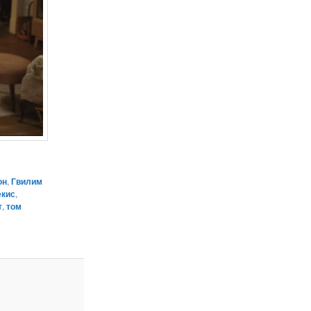
он
,
Гвилим
екис
,
т
,
том