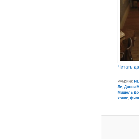
Читать д
Рубрика:
NE
Ли
,
Данни 
Мишель До
хэнкс
,
филь