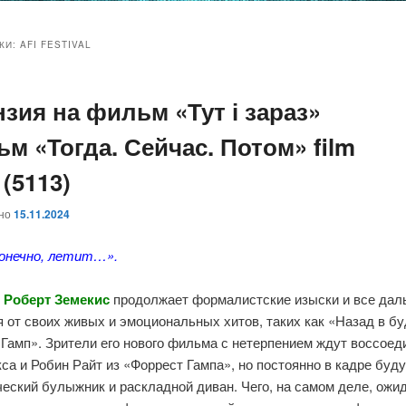
и
и
КИ:
AFI FESTIVAL
зия на фильм «Тут і зараз»
ому
ительному
м «Тогда. Сейчас. Потом» film
жимому
жимому
 (5113)
ано
15.11.2024
конечно, летит…».
й
Роберт Земекис
продолжает формалистские изыски и все да
 от своих живых и эмоциональных хитов, таких как «Назад в б
Гамп». Зрители его нового фильма с нетерпением ждут воссоед
са и Робин Райт из «Форрест Гампа», но постоянно в кадре буд
еский булыжник и раскладной диван. Чего, на самом деле, ожид