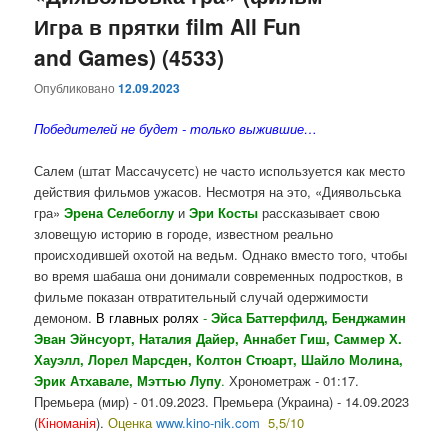
Игра в прятки film All Fun
and Games) (4533)
Опубликовано
12.09.2023
Победителей не будет -
только
выжившие…
Салем (штат Массачусетс) не часто используется как место
действия фильмов ужасов. Несмотря на это, «Диявольська
гра»
Эрена Селебоглу
и
Эри Кост
ы
рассказывает свою
зловещую историю в городе, известном реально
происходившей охотой на ведьм. Однако вместо того, чтобы
во время шабаша они донимали современных подростков, в
фильме показан отвратительный случай одержимости
демоном.
В главных ролях
-
Эйса
Баттерфилд
, Бенджамин
Эван Эйнсуорт,
Наталия Дайер
,
Аннабет Гиш
,
Саммер Х.
Хауэлл
,
Лорел Марсде
н,
Колтон Стюарт
,
Шайло
Молина
,
Эрик
Атхавале
,
Мэттью Лупу
.
Хронометраж - 01:17.
Премьера (мир) - 01.09.2023. Премьера (Украина) - 14.09.2023
(
Кіноманія
).
Оценка
www.kino-nik.com
5,5/10