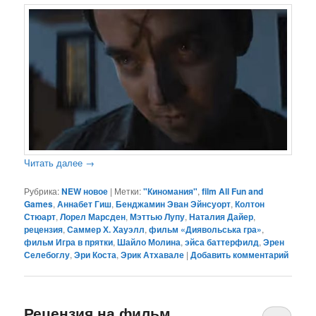
Читать далее
→
Рубрика:
NEW новое
|
Метки:
"Киномания"
,
film All Fun and
Games
,
Аннабет Гиш
,
Бенджамин Эван Эйнсуорт
,
Колтон
Стюарт
,
Лорел Марсден
,
Мэттью Лупу
,
Наталия Дайер
,
рецензия
,
Саммер Х. Хауэлл
,
фильм «Диявольська гра»
,
фильм Игра в прятки
,
Шайло Молина
,
эйса баттерфилд
,
Эрен
Селебоглу
,
Эри Коста
,
Эрик Атхавале
|
Добавить комментарий
Рецензия на фильм