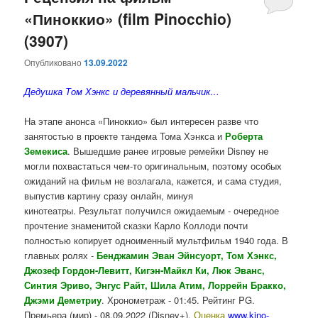
«Пиноккио» (film Pinocchio)
(3907)
Опубликовано
13.09.2022
Дедушка Том Хэнкс и деревянный мальчик…
На этапе анонса «Пиноккио» был интересен разве что
занятостью в проекте тандема Тома Хэнкса и
Роберта
Земекиса
. Вышедшие ранее игровые ремейки Disney не
могли похвастаться чем-то оригинальным, поэтому особых
ожиданий на фильм не возлагала, кажется, и сама студия,
выпустив картину сразу онлайн, минуя
кинотеатры.
Результат получился ожидаемым - очередное
прочтение знаменитой сказки Карло Коллоди почти
полностью копирует одноименный мультфильм 1940 года. В
главных ролях -
Бенджамин Эван Эйнсуорт, Том Хэнкс,
Джозеф Гордон-Левитт, Кигэн-Майкл Ки, Люк Эванс,
Синтия Эриво, Энгус Райт, Шила Атим, Лоррейн Бракко,
Джэми Деметриу
. Хронометраж - 01:45. Рейтинг PG.
Премьера (мир) - 08.09.2022 (Disney+).
Оценка
www.kino-