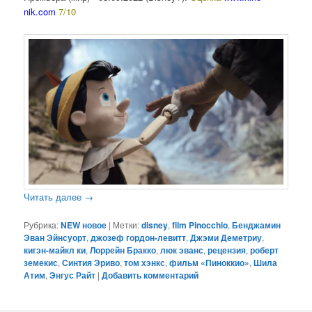
nik.com
7/10
Читать далее
→
Рубрика:
NEW новое
|
Метки:
disney
,
film Pinocchio
,
Бенджамин
Эван Эйнсуорт
,
джозеф гордон-левитт
,
Джэми Деметриу
,
кигэн-майкл ки
,
Лоррейн Бракко
,
люк эванс
,
рецензия
,
роберт
земекис
,
Синтия Эриво
,
том хэнкс
,
фильм «Пиноккио»
,
Шила
Атим
,
Энгус Райт
|
Добавить комментарий