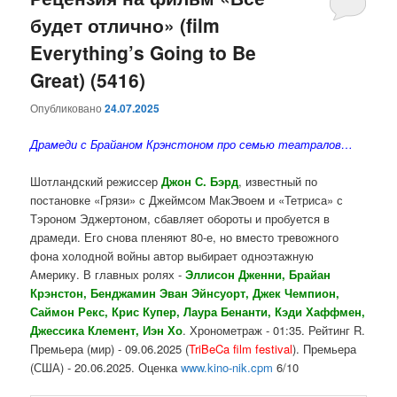
будет отлично» (film
содержимому
содержимому
Everything’s Going to Be
Great) (5416)
Опубликовано
24.07.2025
Драмеди с Брайаном Крэнстоном про семью театралов…
Шотландский режиссер
Джон С. Бэрд
, известный по
постановке «Грязи» с Джеймсом МакЭвоем и «Тетриса» с
Тэроном Эджертоном, сбавляет обороты и пробуется в
драмеди. Его снова пленяют 80-е, но вместо тревожного
фона холодной войны автор выбирает одноэтажную
Америку. В главных ролях -
Эллисон Дженни, Брайан
Крэнстон, Бенджамин Эван Эйнсуорт, Джек Чемпион,
Саймон Рекс, Крис Купер, Лаура Бенанти, Кэди Хаффмен,
Джессика Клемент, Иэн Хо
. Хронометраж - 01:35. Рейтинг R.
Премьера (мир) - 09.06.2025 (
TriBeCa film festival
). Премьера
(США) - 20.06.2025. Оценка
www.kino-nik.cpm
6/10