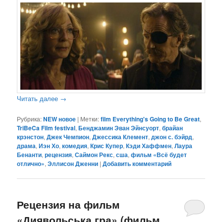
Читать далее
→
Рубрика:
NEW новое
|
Метки:
film Everything's Going to Be Great
,
TriBeCa Film festival
,
Бенджамин Эван Эйнсуорт
,
брайан
крэнстон
,
Джек Чемпион
,
Джессика Клемент
,
джон с. бэйрд
,
драма
,
Иэн Хо
,
комедия
,
Крис Купер
,
Кэди Хаффмен
,
Лаура
Бенанти
,
рецензия
,
Саймон Рекс
,
сша
,
фильм «Всё будет
отлично»
,
Эллисон Дженни
|
Добавить комментарий
Рецензия на фильм
«Диявольська гра» (фильм