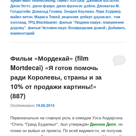
Spider-Man: Homecoming
,
гвинет пэлтроу
,
Джейкоб Баталон
,
Джон Уоттс
,
джон фавро
,
джон фрэнсис дэйли
,
Джонатан М.
Голдштейн
,
Дональд Гловер
,
Зендея Коулман
,
Лора Хэрриер
,
майкл китон
,
Мариса Томей
,
рецензия
,
роберт дауни-мл.
,
том
холланд
,
ТРЦ Blockbuster
,
фильм "Людина-павук: повернення
додому"
,
фильм Человек-паук: Возвращение домой
|
Добавить
комментарий
Фильм «Мордекай» (film
Mortdecai) «Я готов помочь
ради Королевы, страны и за
10% от продажи картины!»
(887)
Опубликовано
19.06.2015
Первоначально на главную роль в комедии Уэса Андерсона
"Отель "Гранд Будапешт", был утверждён
Джонни Депп
, но
позже он выбыл из проекта. По всей видимости, не получив