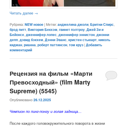
Читать далее
→
Рубрика:
NEW новое
|
Метки:
анджелина джоли
,
Бритни Спирс
,
брэд питт
,
Виктория Бекхэм
,
гвинет пэлтроу
,
Джей Зи и
Бейонсе
,
дженнифер лопес
,
дженнифер эннистон
,
джонни
депп
,
дэвид бэкхем
,
Дэнни Эванс
,
кристен стьюарт
,
николь
кидман
,
рианна
,
роберт паттинсон
,
том круз
|
Добавить
комментарий
Рецензия на фильм «Марти
Превосходный» (film Marty
Supreme) (5545)
Опубликовано
26.12.2025
Чемпион по пинг-понгу и голая задница…
После каждого головокружительного поворота в жизни