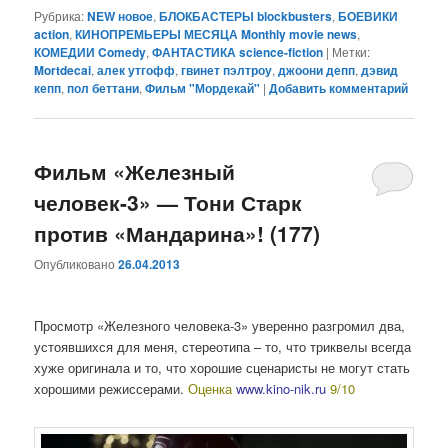
Рубрика:
NEW новое
,
БЛОКБАСТЕРЫ blockbusters
,
БОЕВИКИ
action
,
КИНОПРЕМЬЕРЫ МЕСЯЦА Monthly movie news
,
КОМЕДИИ Comedy
,
ФАНТАСТИКА science-fiction
|
Метки:
Mortdecai
,
алек утгофф
,
гвинет пэлтроу
,
джоони депп
,
дэвид
кепп
,
пол беттани
,
Фильм "Мордекай"
|
Добавить комментарий
Фильм «Железный
человек-3» — Тони Старк
против «Мандарина»! (177)
Опубликовано
26.04.2013
Просмотр «Железного человека-3» уверенно разгромил два,
устоявшихся для меня, стереотипа – то, что триквелы всегда
хуже оригинала и то, что хорошие сценаристы не могут стать
хорошими режиссерами.
Оценка
www.kino-nik.ru
9/10