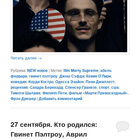
Читать далее
→
Рубрика:
NEW новое
|
Метки:
film Marty Supreme
,
абель
феррара
,
гвинет пэлтроу
,
Джош Сэфди
,
Кевин О’Лири
,
комедия
,
Коуди Костро
,
Одесса Эзайон
,
Пенн Джиллетт
,
рецензия
,
Сандра Бернхард
,
Спенсер Гранезе
,
спорт
,
сша
,
Тимоти Шаламе
,
Филипп Пети
,
фильм «Марти Превосходный»
,
Фрэн Дрешер
|
Добавить комментарий
27 сентября. Кто родился:
Гвинет Пэлтроу, Аврил