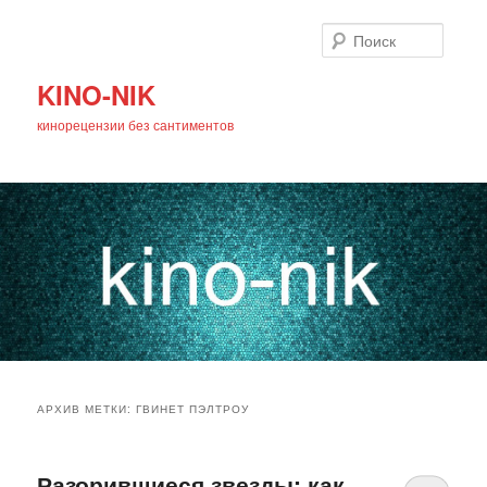
Поиск
KINO-NIK
кинорецензии без сантиментов
Главное
Перейти
Перейти
меню
АРХИВ МЕТКИ:
ГВИНЕТ ПЭЛТРОУ
к
к
основному
дополнительному
Разорившиеся звезды: как