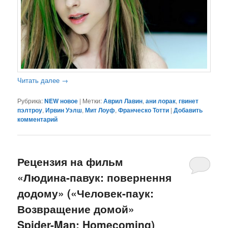
Читать далее
→
Рубрика:
NEW новое
|
Метки:
Аврил Лавин
,
ани лорак
,
гвинет
пэлтроу
,
Ирвин Уэлш
,
Мит Лоуф
,
Франческо Тотти
|
Добавить
комментарий
Рецензия на фильм
«Людина-павук: повернення
додому» («Человек-паук:
Возвращение домой»
Spider-Man: Homecoming)