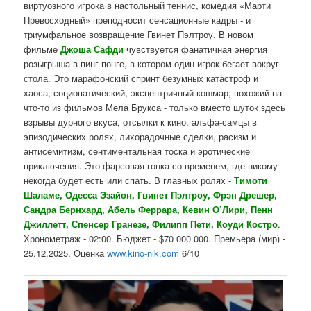
виртуозного игрока в настольный теннис, комедия «Марти
Превосходный» преподносит сенсационные кадры - и
триумфальное возвращение Гвинет Пэлтроу. В новом
фильме
Джоша Сафди
чувствуется фанатичная энергия
розыгрыша в пинг-понге, в котором один игрок бегает вокруг
стола. Это марафонский спринт безумных катастроф и
хаоса, социопатический, эксцентричный кошмар, похожий на
что-то из фильмов Мела Брукса - только вместо шуток здесь
взрывы дурного вкуса, отсылки к кино, альфа-самцы в
эпизодических ролях, лихорадочные сделки, расизм и
антисемитизм, сентиментальная тоска и эротические
приключения. Это фарсовая гонка со временем, где никому
некогда будет есть или спать. В главных ролях -
Тимоти
Шаламе, Одесса Эзайон, Гвинет Пэлтроу, Фрэн Дрешер,
Сандра Бернхард, Абель Феррара, Кевин О’Лири, Пенн
Джиллетт, Спенсер Гранезе, Филипп Пети, Коуди Костро
.
Хронометраж - 02:00. Бюджет - $70 000 000. Премьера (мир) -
25.12.2025. Оценка
www.kino-nik.com
6/10