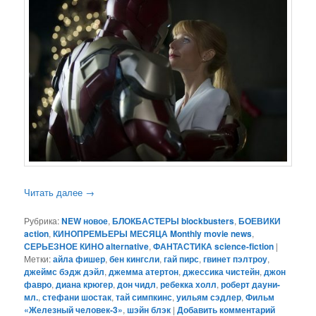
Читать далее
→
Рубрика:
NEW новое
,
БЛОКБАСТЕРЫ blockbusters
,
БОЕВИКИ
action
,
КИНОПРЕМЬЕРЫ МЕСЯЦА Monthly movie news
,
СЕРЬЕЗНОЕ КИНО alternative
,
ФАНТАСТИКА science-fiction
|
Метки:
айла фишер
,
бен кингсли
,
гай пирс
,
гвинет пэлтроу
,
джеймс бэдж дэйл
,
джемма атертон
,
джессика чистейн
,
джон
фавро
,
диана крюгер
,
дон чидл
,
ребекка холл
,
роберт дауни-
мл.
,
стефани шостак
,
тай симпкинс
,
уильям сэдлер
,
Фильм
«Железный человек-3»
,
шэйн блэк
|
Добавить комментарий