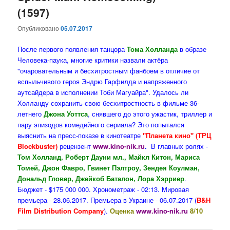
(1597)
Опубликовано
05.07.2017
После первого появления танцора
Тома Холланда
в образе
Человека-паука, многие критики назвали актёра
"очаровательным и бесхитростным фанбоем в отличие от
вспыльчивого героя Эндрю Гарфилда и напряженного
аутсайдера в исполнении Тоби Магуайра". Удалось ли
Холланду сохранить свою бесхитростность в фильме 36-
летнего
Джона Уоттса
, снявшего до этого ужастик, триллер и
пару эпизодов комедийного сериала? Это попытался
выяснить на пресс-показе в кинотеатре
"Планета кино" (ТРЦ
Blockbuster)
рецензент
www.kino-nik.ru
.
В главных ролях -
Том Холланд, Роберт Дауни мл., Майкл Китон, Мариса
Томей, Джон Фавро, Гвинет Пэлтроу, Зендея Коулман,
Дональд Гловер, Джейкоб Баталон, Лора Хэрриер
.
Бюджет - $175 000 000. Хронометраж - 02:13. Мировая
премьера - 28.06.2017. Премьера в Украине - 06.07.2017 (
B&H
Film Distribution Company
).
Оценка
www.kino-nik.ru
8/10