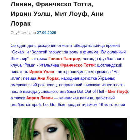
Лавин, Франческо Тотти,
Ирвин Уэлш, Мит Лоуф, Ани
Лорак
Опубликовано
27.09.2025
Сегодня день рождения отметят обладательница премий
"Оскар" и "Золотой глобус" за роль в фильме "Влюблённый
Шекспир" - актриса
Гвинет Пэлтроу
; легенда футбольного
клуба "Рома" - итальянец
Франческо Тотти
; шотландский
писатель
Ирвин Уэлш
- автор нашумевшего романа "На
игле"; певица
Ани Лорак
, народная артистка Украины;
американский рок-певец, получивший широкую известность
после выхода успешного альбома Bat Out of Hell -
Мит Лоуф
;
а также
Аврил Лавин
— канадская певица, дебютный
альбом которой, Let Go, был продан тиражом 16 млн. копий