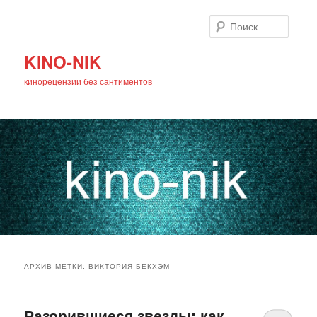
Поиск
KINO-NIK
кинорецензии без сантиментов
Главное
Перейти
Перейти
меню
АРХИВ МЕТКИ:
ВИКТОРИЯ БЕКХЭМ
к
к
основному
дополнительному
Разорившиеся звезды: как