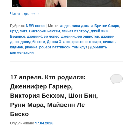
Читать далее
→
Рубрика:
NEW новое
|
Метки:
анджелина джоли
,
Бритни Спирс
,
брэд питт
,
Виктория Бекхэм
,
гвинет пэлтроу
,
Джей Зи и
Бейонсе
,
дженнифер лопес
,
дженнифер эннистон
,
джонни
депп
,
дэвид бэкхем
,
Дэнни Эванс
,
кристен стьюарт
,
николь
кидман
,
рианна
,
роберт паттинсон
,
том круз
|
Добавить
комментарий
17 апреля. Кто родился:
Дженнифер Гарнер,
Виктория Бекхэм, Шон Бин,
Руни Мара, Майвенн Ле
Беско
Опубликовано
17.04.2026