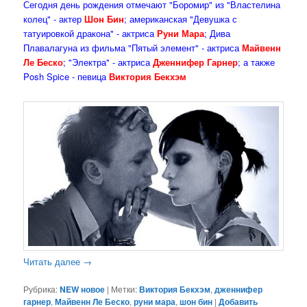
Сегодня день рождения отмечают "Боромир" из "Властелина
колец" - актер
Шон Бин
; американская "Девушка с
татуировкой дракона" - актриса
Руни Мара
; Дива
Плавалагуна из фильма "Пятый элемент" - актриса
Майвенн
Ле Беско
; "Электра" - актриса
Дженнифер Гарнер
; а также
Posh Spice - певица
Виктория Бекхэм
Читать далее
→
Рубрика:
NEW новое
|
Метки:
Виктория Бекхэм
,
дженнифер
гарнер
,
Майвенн Ле Беско
,
руни мара
,
шон бин
|
Добавить