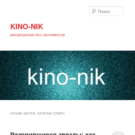
Поиск
KINO-NIK
кинорецензии без сантиментов
Главное
Перейти
Перейти
меню
АРХИВ МЕТКИ:
БРИТНИ СПИРС
к
к
основному
дополнительному
Разорившиеся звезды: как