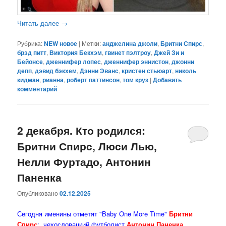
Читать далее
→
Рубрика:
NEW новое
|
Метки:
анджелина джоли
,
Бритни Спирс
,
брэд питт
,
Виктория Бекхэм
,
гвинет пэлтроу
,
Джей Зи и
Бейонсе
,
дженнифер лопес
,
дженнифер эннистон
,
джонни
депп
,
дэвид бэкхем
,
Дэнни Эванс
,
кристен стьюарт
,
николь
кидман
,
рианна
,
роберт паттинсон
,
том круз
|
Добавить
комментарий
2 декабря. Кто родился:
Бритни Спирс, Люси Лью,
Нелли Фуртадо, Антонин
Паненка
Опубликовано
02.12.2025
Сегодня именины отметят "Baby One More Time"
Бритни
Спирс
; чехословацкий футболист
Антонин Паненка
,