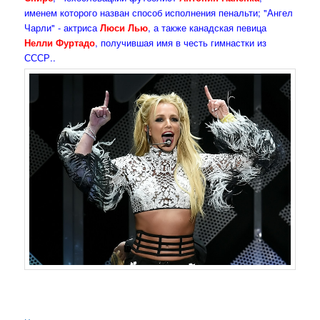
именем которого назван способ исполнения пенальти; "Ангел
Чарли" - актриса
Люси Лью
, а также канадская певица
Нелли Фуртадо
, получившая имя в честь гимнастки из
СССР..