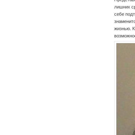
лишних ср
себе подт
знаменито
жизнью. 
возможнос