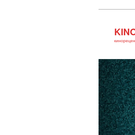
KINO
кинорецен