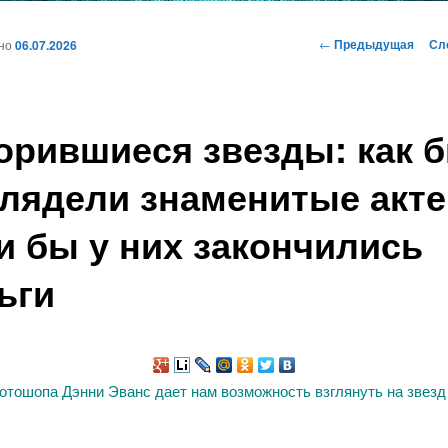
и
Навигация
←
Предыдущая
Сл
ано
06.07.2026
по
записям
ому
орившиеся звезды: как 
жимому
лядели знаменитые акте
и бы у них закончились
ьги
тошопа Дэнни Эванс дает нам возможность взглянуть на звезд 