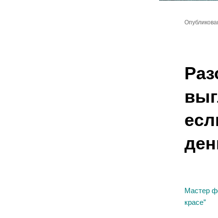
Главное
Перейт
меню
Опубликов
к
основн
Раз
содер
выг
есл
ден
Мастер фо
красе"