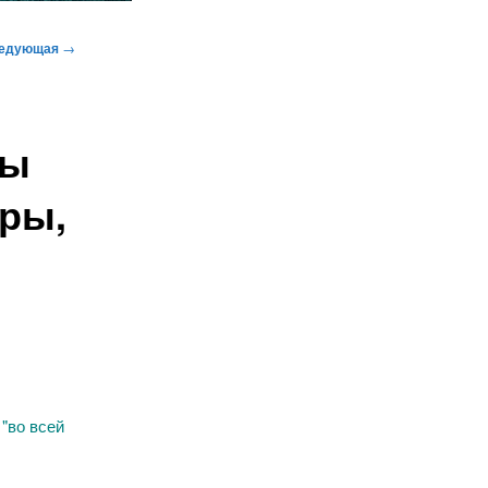
едующая
→
бы
ры,
"во всей