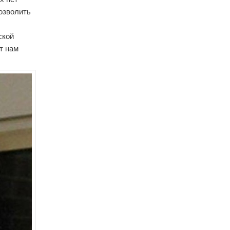
позволить
ской
т нам