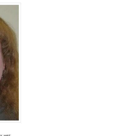
х нет