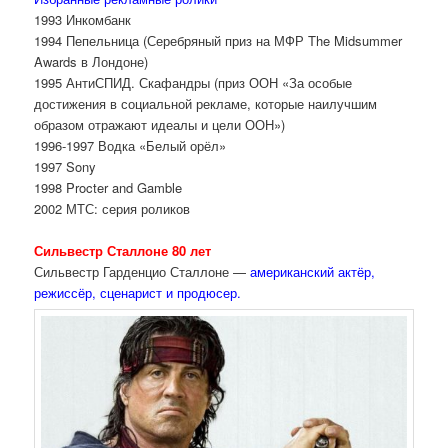
1993 Инкомбанк
1994 Пепельница (Серебряный приз на МФР The Midsummer
Awards в Лондоне)
1995 АнтиСПИД. Скафандры (приз ООН «За особые
достижения в социальной рекламе, которые наилучшим
образом отражают идеалы и цели ООН»)
1996-1997 Водка «Белый орёл»
1997 Sony
1998 Procter and Gamble
2002 МТС: серия роликов
Сильвестр Сталлоне 80 лет
Сильвестр Гарденцио Сталлоне —
американский актёр,
режиссёр, сценарист и продюсер.