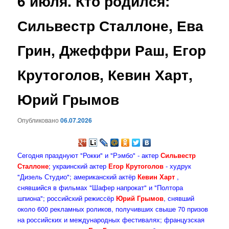
6 июля. Кто родился:
содержимому
Сильвестр Сталлоне, Ева
Грин, Джеффри Раш, Егор
Крутоголов, Кевин Харт,
Юрий Грымов
Опубликовано
06.07.2026
Сегодня празднуют "Рокки" и "Рэмбо" - актер
Сильвестр
Сталлоне
; украинский актер
Егор Крутоголов
- худрук
"Дизель Студио"; американский актёр
Кевин Харт
,
снявшийся в фильмах "Шафер напрокат" и "Полтора
шпиона"; российский режиссёр
Юрий Грымов
, снявший
около 600 рекламных роликов, получивших свыше 70 призов
на российских и международных фестивалях; французская