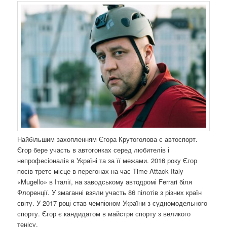
Найбільшим захопленням Єгора Крутоголова є автоспорт.
Єгор бере участь в автогонках серед любителів і
непрофесіоналів в Україні та за її межами. 2016 року Єгор
посів третє місце в перегонах на час Time Attack Italy
«Mugello» в Італії, на заводському автодромі Ferrari біля
Флоренції. У змаганні взяли участь 86 пілотів з різних країн
світу. У 2017 році став чемпіоном України з судномодельного
спорту. Єгор є кандидатом в майстри спорту з великого
тенісу.