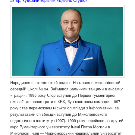
актор, художній керівник «Дизель Студіо».
Народився в інтелігентній родині. Навчався в миколаївській
середній школі № 34. Займався бальними танцями в ансамблі
«Грація». 1995 року Єгор вступив до Першої гуманітарної
гімназії, де почав грати в КВК, був капітаном команди. 1997
року став переможцем міської олімпіади з інформатики, за
результатами співбесіди вступив до Миколаївського
педагогічного інституту (1997). 1999 року перейшов на другий
курс Гуманітарного університету імені Петра Могили в
Миколаєві (нині — Чорноморський національний університет