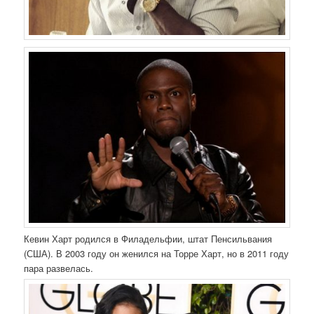
Кевин Харт родился в Филадельфии, штат Пенсильвания
(США). В 2003 году он женился на Торре Харт, но в 2011 году
пара развелась.