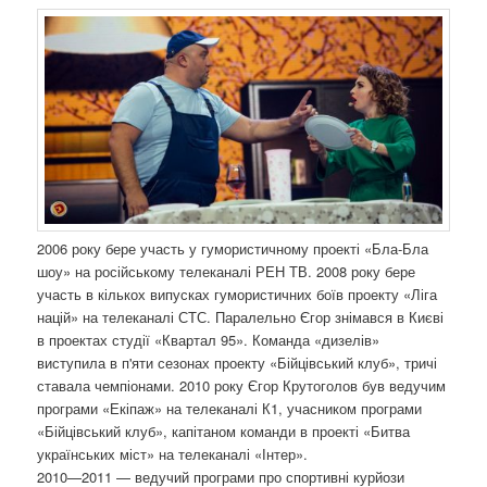
2006 року бере участь у гумористичному проекті «Бла-Бла
шоу» на російському телеканалі РЕН ТВ. 2008 року бере
участь в кількох випусках гумористичних боїв проекту «Ліга
націй» на телеканалі СТС. Паралельно Єгор знімався в Києві
в проектах студії «Квартал 95». Команда «дизелів»
виступила в п'яти сезонах проекту «Бійцівський клуб», тричі
ставала чемпіонами. 2010 року Єгор Крутоголов був ведучим
програми «Екіпаж» на телеканалі К1, учасником програми
«Бійцівський клуб», капітаном команди в проекті «Битва
українських міст» на телеканалі «Інтер».
2010—2011 — ведучий програми про спортивні курйози