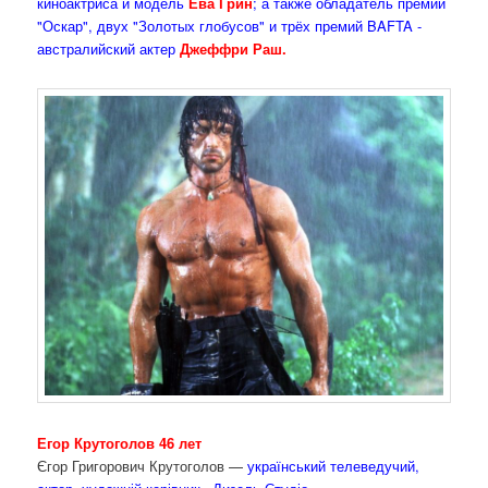
киноактриса и модель
Ева Грин
; а также обладатель премии
"Оскар", двух "Золотых глобусов" и трёх премий BAFTA -
австралийский актер
Джеффри Раш.
Егор Крутоголов 46 лет
Єгор Григорович Крутоголов —
український телеведучий,