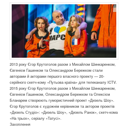
2013 року Єгор Крутоголов разом з Михайлом Шинкаренком,
Євгенієм Гашенком та Олександром Бережком стали
авторами й акторами першого власного проекту — 20-
серійного скетч-кому «Путьова країна» для телеканалу ICTV.
2015 року Єгор Крутоголов разом з Михайлом Шинкаренком,
Євгенієм Гашенком, Олександром Бережком та Олексієм
Бланарем створюють гумористичний проект «Дизель Шоу».
Єгор Крутоголов є художнім керівником та актором проектів
«Дизель Студіо»: «Дизель Шоу», «Дизель Ранок», скетч-кома
«На трьох», серіалу «Татусі».
Захоплення