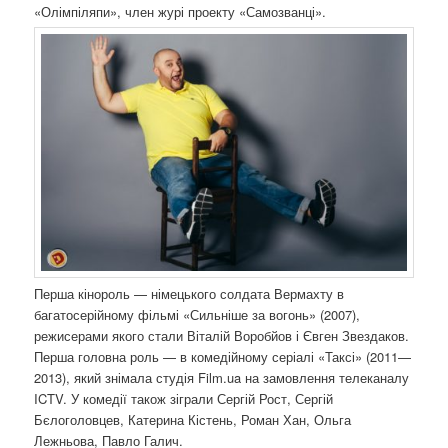
«Олімпіляпи», член журі проекту «Самозванці».
Перша кінороль — німецького солдата Вермахту в
багатосерійному фільмі «Сильніше за вогонь» (2007),
режисерами якого стали Віталій Воробйов і Євген Звездаков.
Перша головна роль — в комедійному серіалі «Таксі» (2011—
2013), який знімала студія Film.ua на замовлення телеканалу
ICTV. У комедії також зіграли Сергій Рост, Сергій
Бєлоголовцев, Катерина Кістень, Роман Хан, Ольга
Лежньова, Павло Галич.