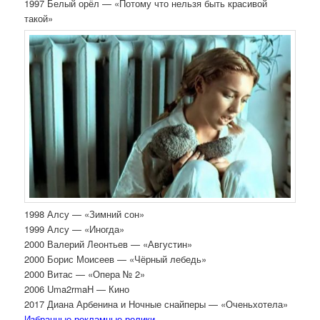
1997 Белый орёл — «Потому что нельзя быть красивой
такой»
1998 Алсу — «Зимний сон»
1999 Алсу — «Иногда»
2000 Валерий Леонтьев — «Августин»
2000 Борис Моисеев — «Чёрный лебедь»
2000 Витас — «Опера № 2»
2006 Uma2rmaH — Кино
2017 Диана Арбенина и Ночные снайперы — «Оченьхотела»
Избранные рекламные ролики