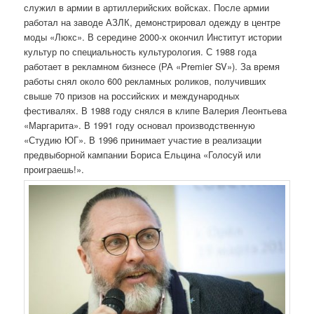
служил в армии в артиллерийских войсках. После армии
работал на заводе АЗЛК, демонстрировал одежду в центре
моды «Люкс». В середине 2000-х окончил Институт истории
культур по специальность культурология. С 1988 года
работает в рекламном бизнесе (РА «Premier SV»). За время
работы снял около 600 рекламных роликов, получивших
свыше 70 призов на российских и международных
фестивалях. В 1988 году снялся в клипе Валерия Леонтьева
«Маргарита». В 1991 году основал производственную
«Студию ЮГ». В 1996 принимает участие в реализации
предвыборной кампании Бориса Ельцина «Голосуй или
проиграешь!».