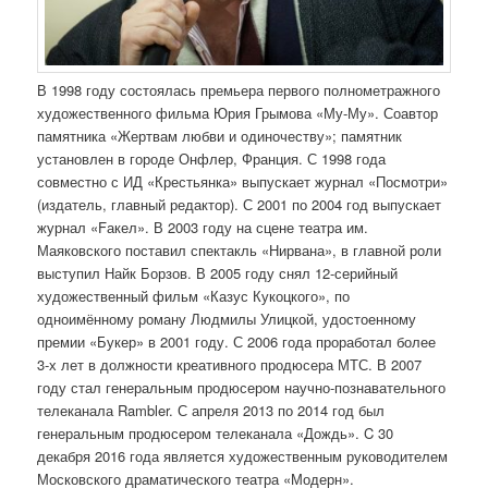
В 1998 году состоялась премьера первого полнометражного
художественного фильма Юрия Грымова «Му-Му». Соавтор
памятника «Жертвам любви и одиночеству»; памятник
установлен в городе Онфлер, Франция. С 1998 года
совместно с ИД «Крестьянка» выпускает журнал «Посмотри»
(издатель, главный редактор). С 2001 по 2004 год выпускает
журнал «Fакел». В 2003 году на сцене театра им.
Маяковского поставил спектакль «Нирвана», в главной роли
выступил Найк Борзов. В 2005 году снял 12-серийный
художественный фильм «Казус Кукоцкого», по
одноимённому роману Людмилы Улицкой, удостоенному
премии «Букер» в 2001 году. С 2006 года проработал более
3-х лет в должности креативного продюсера МТС. В 2007
году стал генеральным продюсером научно-познавательного
телеканала Rambler. С апреля 2013 по 2014 год был
генеральным продюсером телеканала «Дождь». C 30
декабря 2016 года является художественным руководителем
Московского драматического театра «Модерн».