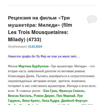
Рецензия на фильм «Три
мушкетёра: Миледи» (film
Les Trois Mousquetaires:
Milady) (4733)
Опубликовано
12.02.2024
Невесте графа де Ла Фер не так уж мало лет…
Фильм
Мартена Бурбулона
«Три мушкетера: Миледи» - это
вторая часть заявленной дилогии по мотивам романа
Александра Дюма. Пытаясь разобраться в хитросплетениях
нагроможденных авторами интриг, зрители, возможно,
потеряют в них собственно мушкетеров, Миледи и всех-всех-
всех.
В главных ролях -
Ева Грин, Франсуа Сивиль,
Венсан Кассель, Ромен Дюрис, Пио Мармай, Луи
Гаррель, Вики Крипс, Лина Кудри, Джейкоб Форчун-