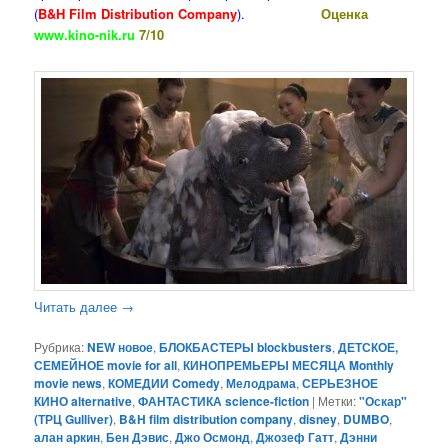
(
B&H Film Distribution Company
).
Оценка
www.kino-nik.ru
7/10
Читать далее
→
Рубрика:
NEW новое
,
БЛОКБАСТЕРЫ blockbusters
,
ДЕТСКОЕ,
СЕМЕЙНОЕ movie for all
,
КИНОПРЕМЬЕРЫ МЕСЯЦА Monthly
movie news
,
КОМЕДИИ Comedy
,
Мелодрама
,
СЕРЬЕЗНОЕ
КИНО alternative
,
ФАНТАСТИКА science-fiction
|
Метки:
"Оскар"
(ТРЦ Gulliver)
,
B&H film distribution company
,
disney
,
DUMBO
,
алан аркин
,
Бен Дэвис
,
Джо Осмонд
,
Джозеф Гатт
,
Дэнни