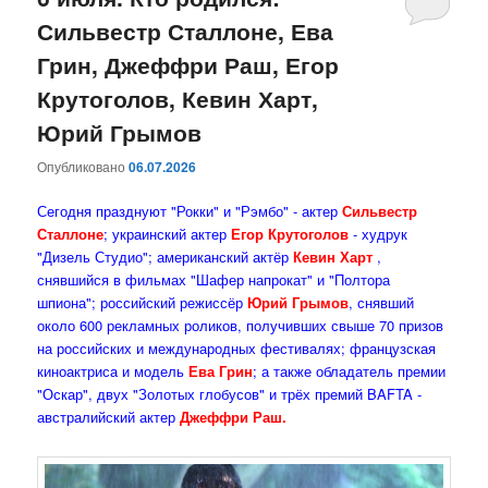
Сильвестр Сталлоне, Ева
содержимому
содержимому
Грин, Джеффри Раш, Егор
Крутоголов, Кевин Харт,
Юрий Грымов
Опубликовано
06.07.2026
Сегодня празднуют "Рокки" и "Рэмбо" - актер
Сильвестр
Сталлоне
; украинский актер
Егор Крутоголов
- худрук
"Дизель Студио"; американский актёр
Кевин Харт
,
снявшийся в фильмах "Шафер напрокат" и "Полтора
шпиона"; российский режиссёр
Юрий Грымов
, снявший
около 600 рекламных роликов, получивших свыше 70 призов
на российских и международных фестивалях; французская
киноактриса и модель
Ева Грин
; а также обладатель премии
"Оскар", двух "Золотых глобусов" и трёх премий BAFTA -
австралийский актер
Джеффри Раш.