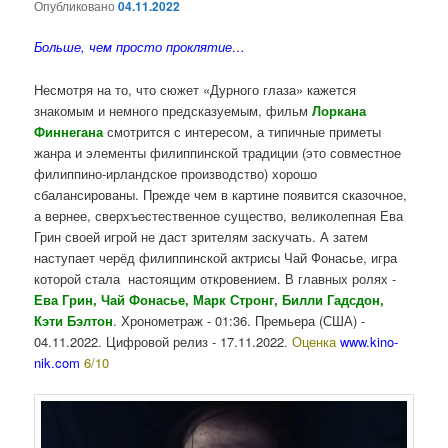
Опубликовано
04.11.2022
Больше, чем просто проклятие…
Несмотря на то, что сюжет «Дурного глаза» кажется
знакомым и немного предсказуемым, фильм
Лоркана
Финнегана
смотрится с интересом, а типичные приметы
жанра и элементы филиппинской традиции (это совместное
филиппино-ирландское производство) хорошо
сбалансированы. Прежде чем в картине появится сказочное,
а вернее, сверхъестественное существо, великолепная Ева
Грин своей игрой не даст зрителям заскучать. А затем
наступает черёд филиппинской актрисы Чай Фонасье, игра
которой стала настоящим откровением. В главных ролях -
Ева Грин, Чай Фонасье, Марк Стронг, Билли Гадсдон,
Кэти Бэлтон
. Хронометраж - 01:36. Премьера (США) -
04.11.2022. Цифровой релиз - 17.11.2022.
Оценка
www.kino-
nik.com
6/10