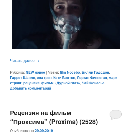
Читать далее
→
Рубрика:
NEW новое
|
Метки:
film Nocebo
,
Билли Гадсдон
,
Гаррет Шанле
,
ева грин
,
Кэти Бэлтон
,
Лоркан Финнеган
,
марк
стронг
,
рецензия
,
фильм «Дурной глаз»
,
Чай Фонасье
|
Добавить комментарий
Рецензия на фильм
“Проксима” (Proxima) (2528)
Опубликовано
29.09.2019