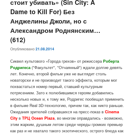
стоит убивать» (Sin City: A
Dame to Kill For) Без
Анджелины Джоли, но с
Александром Роднянским…
(612)
Опубликовано
21.08.2014
Сиквел культового «Города грехов» от режиссера
Роберта
Родригеса
("Факультет", "Отчаянный") ждали долгие девять
лет. Конечно, второй фильм уже не выглядит столь
новаторски и не производит такого эффекта, которым мог
похвастаться номер первый, ставший культурным
потрясением. Зато к полюбившимся героям добавились
несколько новых и, к тому же, Родригес пообещал применить
в фильме Real 3D-технологию, причем так, как никто раньше.
Ожидания зрителей собравшихся на пресс-показ в
Cinema
City
в
ТРЦ Ocean Plaza
,
во многом оправдались - возможно,
этим жарким, душным летом среди череды громких премьер
как раз и не хватало такого экзотического, острого блюда как