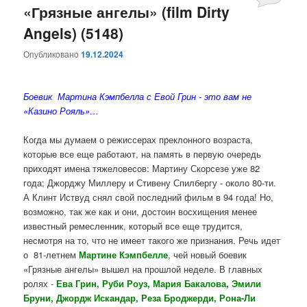
«Грязные ангелы» (film Dirty
Angels) (5148)
Опубликовано
19.12.2024
Боевик Мартина Кэмпбелла с Евой Грин - это вам не
«Казино Рояль»…
Когда мы думаем о режиссерах преклонного возраста,
которые все еще работают, на память в первую очередь
приходят имена тяжеловесов: Мартину Скорсезе уже 82
года; Джорджу Миллеру и Стивену Спилбергу - около 80-ти.
А Клинт Иствуд снял свой последний фильм в 94 года! Но,
возможно, так же как и они, достоин восхищения менее
известный ремесленник, который все еще трудится,
несмотря на то, что не имеет такого же признания. Речь идет
о 81-летнем
Мартине Кэмпбелле
, чей новый боевик
«Грязные ангелы» вышел на прошлой неделе. В главных
ролях -
Ева Грин, Руби Роуз, Мария Бакалова, Эмили
Бруни, Джордж Искандар, Реза Броджерди, Рона-Ли