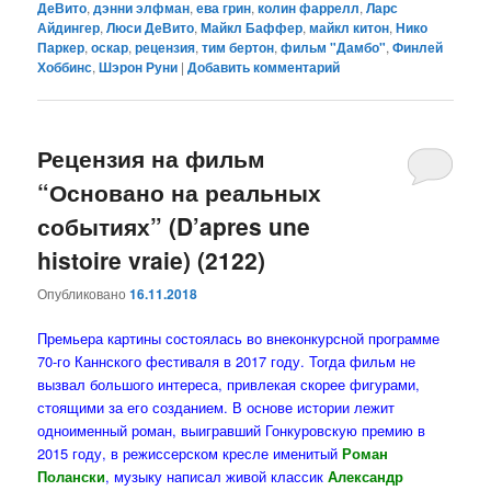
ДеВито
,
дэнни элфман
,
ева грин
,
колин фаррелл
,
Ларс
Айдингер
,
Люси ДеВито
,
Майкл Баффер
,
майкл китон
,
Нико
Паркер
,
оскар
,
рецензия
,
тим бертон
,
фильм "Дамбо"
,
Финлей
Хоббинс
,
Шэрон Руни
|
Добавить комментарий
Рецензия на фильм
“Основано на реальных
событиях” (D’apres une
histoire vraie) (2122)
Опубликовано
16.11.2018
Премьера картины состоялась во внеконкурсной программе
70-го Каннского фестиваля в 2017 году. Тогда фильм не
вызвал большого интереса, привлекая скорее фигурами,
стоящими за его созданием. В основе истории лежит
одноименный роман, выигравший Гонкуровскую премию в
2015 году, в режиссерском кресле именитый
Роман
Полански
, музыку написал живой классик
Александр