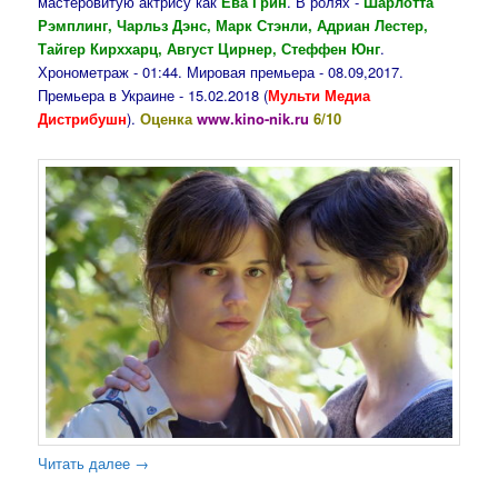
мастеровитую актрису как
Ева Грин
. В ролях -
Шарлотта
Рэмплинг, Чарльз Дэнс, Марк Стэнли, Адриан Лестер,
Тайгер Кирххарц, Август Цирнер, Стеффен Юнг
.
Хронометраж - 01:44. Мировая премьера - 08.09,2017.
Премьера в Украине - 15.02.2018 (
Мульти Медиа
Дистрибушн
).
Оценка
www.kino-nik.ru
6/10
Читать далее
→