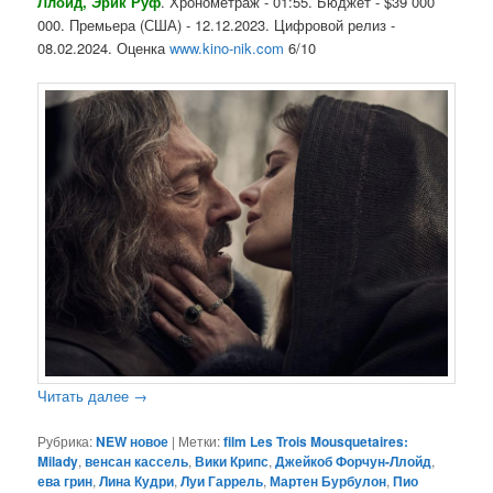
Ллойд, Эрик Руф
. Хронометраж - 01:55. Бюджет - $39 000
000. Премьера (США) - 12.12.2023. Цифровой релиз -
08.02.2024. Оценка
www.kino-nik.com
6/10
Читать далее
→
Рубрика:
NEW новое
|
Метки:
film Les Trois Mousquetaires:
Milady
,
венсан кассель
,
Вики Крипс
,
Джейкоб Форчун-Ллойд
,
ева грин
,
Лина Кудри
,
Луи Гаррель
,
Мартен Бурбулон
,
Пио