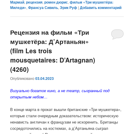
Мармай
,
рецензия
,
ромен дюрис
,
фильм «Три мушкетёра:
Миледи»
,
Франсуа Сивиль
,
Эрик Руф
|
Добавить комментарий
Рецензия на фильм «Три
мушкетёра: Д’Артаньян»
(film Les trois
mousquetaires: D’Artagnan)
(4260)
Опубликовано
03.04.2023
Визуально богатое кино, а не
театр, сыгранный под
открытым небом…
В конце марта в прокат вышли британские «Три мушкетера»,
которые стали очередным доказательством: историческую
ненависть англичан к французам не искоренить. Британцы
сосредоточились на костюмах, а д’Артаньяна сыграл