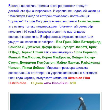
Банальная истина - фильм в жанре фэнтези требует
достойного финансирования. И сравнение недавней картины
"Максимум Райд" от которой отказалась постановщик
"Сумерек" Кэтрин Хардвик и новейшей ленты
Тима Бертона
эту истину только подтверждает. Знаменитый режиссёр
получил 110 млн.$ бюджета и снял по-настоящему
впечатляющее кино. В эффектных образах кинозрители
увидят как известных актёров -
Ева Грин, Эйса Баттерфилд,
Сэмюэл Л. Джексон, Джуди Денч, Руперт Эверетт, Крис
О’Дауд, Теренс Стэмп
так и начинающих -
Элла Пернелл,
Финлэй МакМиллан, Лорен МакКрости, Хейден Килер-
Стоун, Джорджия Пембертон, Майло Паркер, Раффиелла
Чепмен, Пикси Дейвис
. Мировая премьера фильма
состоялась 25 сентября, на украинские экраны с 6 октября
2016 года картину выпускает компания
Ukrainian Film
Distribution
.
Оценка
www.kino-nik.ru
7/10