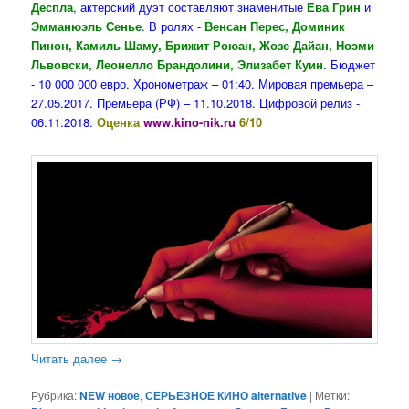
Деспла
, актерский дуэт составляют знаменитые
Ева Грин
и
Эмманюэль Сенье
. В ролях -
Венсан Перес, Доминик
Пинон, Камиль Шаму, Брижит Роюан, Жозе Дайан, Ноэми
Львовски, Леонелло Брандолини, Элизабет Куин
. Бюджет
- 10 000 000 евро. Хронометраж – 01:40. Мировая премьера –
27.05.2017. Премьера (РФ) – 11.10.2018. Цифровой релиз -
06.11.2018.
Оценка
www.kino-nik.ru
6/10
Читать далее
→
Рубрика:
NEW новое
,
СЕРЬЕЗНОЕ КИНО alternative
|
Метки: