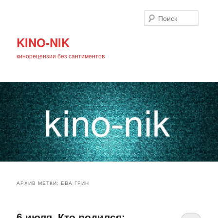
Поиск
KINO-NIK
кинорецензии без сантиментов
Главное
Перейти
Перейти
меню
АРХИВ МЕТКИ:
ЕВА ГРИН
к
к
основному
дополнительному
6 июля. Кто родился: