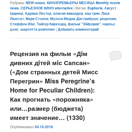
Рубрика:
NEW новое
,
КИНОПРЕМЬЕРЫ МЕСЯЦА Monthly movie
news
,
СЕРЬЕЗНОЕ КИНО alternative
|
Метки:
Euphoria
,
Август
Цирнер
,
Адриан Лестер
,
алисия викандер
,
ева грин
,
Лиза
Лангсет
,
Марк Стэнли
,
Мульти Медиа Дистрибушн
,
рецензия
,
Стеффен Юнг
,
Тайгер Кирххарц
,
фильм "Эйфория"
,
чарльз
дэнс
,
шарлотта рэмплинг
|
Добавить комментарий
Рецензия на фильм «Дiм
дивних дiтей мiс Сапсан»
(«Дом странных детей Мисс
Перегрин» Miss Peregrine’s
Home for Peculiar Children):
Как прогнать «порожняка»
или…размер (бюджета)
имеет значение… (1330)
Опубликовано
04.10.2016