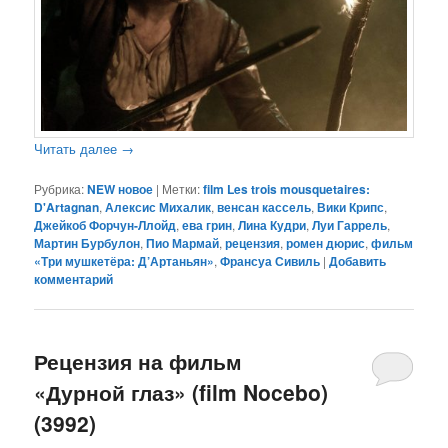
Читать далее
→
Рубрика:
NEW новое
|
Метки:
film Les trois mousquetaires:
D'Artagnan
,
Алексис Михалик
,
венсан кассель
,
Вики Крипс
,
Джейкоб Форчун-Ллойд
,
ева грин
,
Лина Кудри
,
Луи Гаррель
,
Мартин Бурбулон
,
Пио Мармай
,
рецензия
,
ромен дюрис
,
фильм
«Три мушкетёра: Д’Артаньян»
,
Франсуа Сивиль
|
Добавить
комментарий
Рецензия на фильм
«Дурной глаз» (film Nocebo)
(3992)