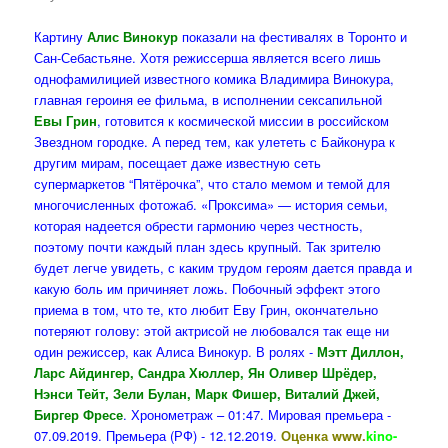
Картину
Алис Винокур
показали на фестивалях в Торонто и
Сан-Себастьяне. Хотя режиссерша является всего лишь
однофамилицией известного комика Владимира Винокура,
главная героиня ее фильма, в исполнении сексапильной
Евы Грин
, готовится к космической миссии в российском
Звездном городке. А перед тем, как улететь с Байконура к
другим мирам, посещает даже известную сеть
супермаркетов “Пятёрочка”, что стало мемом и темой для
многочисленных фотожаб. «Проксима» — история семьи,
которая надеется обрести гармонию через честность,
поэтому почти каждый план здесь крупный. Так зрителю
будет легче увидеть, с каким трудом героям дается правда и
какую боль им причиняет ложь. Побочный эффект этого
приема в том, что те, кто любит Еву Грин, окончательно
потеряют голову: этой актрисой не любовался так еще ни
один режиссер, как Алиса Винокур. В ролях -
Мэтт Диллон,
Ларс Айдингер, Сандра Хюллер, Ян Оливер Шрёдер,
Нэнси Тейт, Зели Булан, Марк Фишер, Виталий Джей,
Биргер Фресе
. Хронометраж – 01:47. Мировая премьера -
07.09.2019. Премьера (РФ) - 12.12.2019.
Оценка www.
kino-