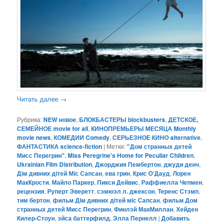
Читать далее
→
Рубрика:
NEW новое
,
БЛОКБАСТЕРЫ blockbusters
,
ДЕТСКОЕ,
СЕМЕЙНОЕ movie for all
,
КИНОПРЕМЬЕРЫ МЕСЯЦА Monthly
movie news
,
КОМЕДИИ Comedy
,
СЕРЬЕЗНОЕ КИНО alternative
,
ФАНТАСТИКА science-fiction
|
Метки:
"Дом странных детей
Мисс Перегрин"
,
Miss Peregrine's Home for Peculiar Children
,
Ukrainian Film Distribution
,
Джорджия Пембертон
,
джуди денч
,
Дім дивних дітей Міс Сапсан
,
ева грин
,
Крис О’Дауд
,
Лорен
МакКрости
,
Майло Паркер
,
Пикси Дейвис
,
Раффиелла Чепмен
,
рецензия
,
Руперт Эверетт
,
сэмюэл л. джексон
,
Теренс Стэмп
,
тим бертон
,
фильм Дiм дивних дiтей мiс Сапсан
,
фильм Дом
странных детей Мисс Перегрин
,
Финлэй МакМиллан
,
Хейден
Килер-Стоун
,
эйса баттерфилд
,
Элла Пернелл
|
Добавить