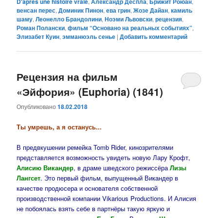
D'apres une histoire vraie
,
Александр Деспла
,
Брижит Роюан
,
венсан перес
,
Доминик Пинон
,
ева грин
,
Жозе Дайан
,
камиль
шаму
,
Леонелло Брандолини
,
Ноэми Львовски
,
рецензия
,
Роман Полански
,
фильм “Основано на реальных событиях”
,
Элизабет Куин
,
эмманюэль сенье
|
Добавить комментарий
Рецензия на фильм
«Эйфория» (Euphoria) (1841)
Опубликовано
18.02.2018
Ты умрешь, а я останусь...
В предвкушении ремейка Tomb Rider, кинозрителями
представляется возможность увидеть новую Лару Крофт,
Алисию Викандер
, в драме шведского режиссёра
Лизы
Лангсет
. Это первый фильм, выпущенный Викандер в
качестве продюсера и основателя собственной
производственной компании Vikarious Productions. И Алисия
не побоялась взять себе в партнёры такую яркую и