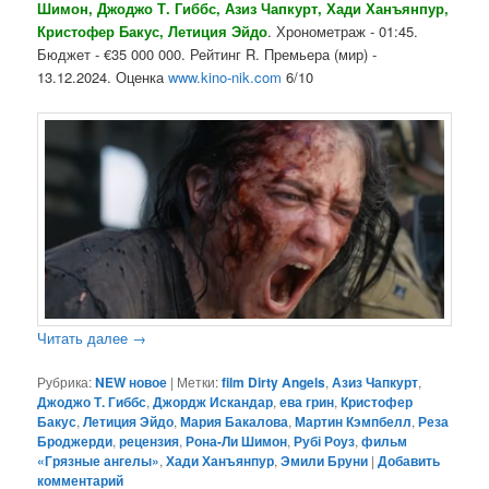
Шимон, Джоджо Т. Гиббс, Азиз Чапкурт, Хади Ханъянпур,
Кристофер Бакус, Летиция
Эйдо
. Хронометраж - 01:45.
Бюджет - €35 000 000. Рейтинг R. Премьера (мир) -
13.12.2024. Оценка
www.kino-nik.com
6/10
Читать далее
→
Рубрика:
NEW новое
|
Метки:
film Dirty Angels
,
Азиз Чапкурт
,
Джоджо Т. Гиббс
,
Джордж Искандар
,
ева грин
,
Кристофер
Бакус
,
Летиция Эйдо
,
Мария Бакалова
,
Мартин Кэмпбелл
,
Реза
Броджерди
,
рецензия
,
Рона-Ли Шимон
,
Рубі Роуз
,
фильм
«Грязные ангелы»
,
Хади Ханъянпур
,
Эмили Бруни
|
Добавить
комментарий