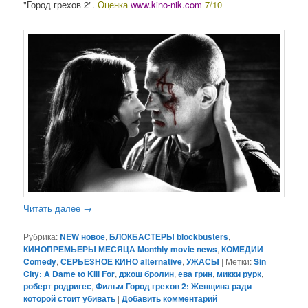
"Город грехов 2".
Оценка
www.kino-nik.com
7/10
Читать далее
→
Рубрика:
NEW новое
,
БЛОКБАСТЕРЫ blockbusters
,
КИНОПРЕМЬЕРЫ МЕСЯЦА Monthly movie news
,
КОМЕДИИ
Comedy
,
СЕРЬЕЗНОЕ КИНО alternative
,
УЖАСЫ
|
Метки:
Sin
City: A Dame to Kill For
,
джош бролин
,
ева грин
,
микки рурк
,
роберт родригес
,
Фильм Город грехов 2: Женщина ради
которой стоит убивать
|
Добавить комментарий