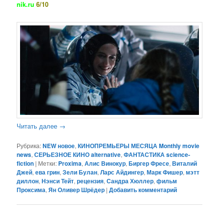
nik.ru
6/10
Читать далее
→
Рубрика:
NEW новое
,
КИНОПРЕМЬЕРЫ МЕСЯЦА Monthly movie
news
,
СЕРЬЕЗНОЕ КИНО alternative
,
ФАНТАСТИКА science-
fiction
|
Метки:
Proxima
,
Алис Винокур
,
Биргер Фресе
,
Виталий
Джей
,
ева грин
,
Зели Булан
,
Ларс Айдингер
,
Марк Фишер
,
мэтт
диллон
,
Нэнси Тейт
,
рецензия
,
Сандра Хюллер
,
фильм
Проксима
,
Ян Оливер Шрёдер
|
Добавить комментарий