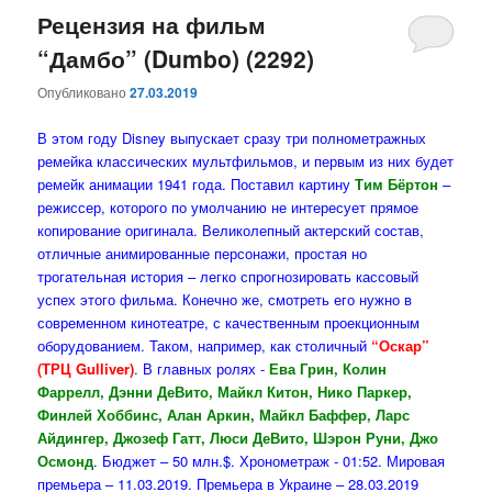
Рецензия на фильм
“Дамбо” (Dumbo) (2292)
Опубликовано
27.03.2019
В этом году Disney выпускает сразу три полнометражных
ремейка классических мультфильмов, и первым из них будет
ремейк анимации 1941 года. Поставил картину
Тим Бёртон
–
режиссер, которого по умолчанию не интересует прямое
копирование оригинала. Великолепный актерский состав,
отличные анимированные персонажи, простая но
трогательная история – легко спрогнозировать кассовый
успех этого фильма. Конечно же, смотреть его нужно в
современном кинотеатре, с качественным проекционным
оборудованием. Таком, например, как столичный
“Оскар”
(ТРЦ Gulliver)
. В главных ролях -
Ева Грин, Колин
Фаррелл, Дэнни ДеВито, Майкл Китон, Нико Паркер,
Финлей Хоббинс, Алан Аркин, Майкл Баффер, Ларс
Айдингер, Джозеф Гатт, Люси ДеВито, Шэрон Руни, Джо
Осмонд
. Бюджет – 50 млн.$. Хронометраж - 01:52. Мировая
премьера – 11.03.2019. Премьера в Украине – 28.03.2019