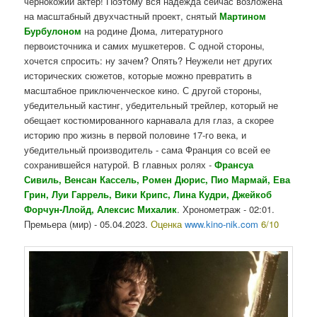
чернокожий актер! Поэтому вся надежда сейчас возложена
на масштабный двухчастный проект, снятый
Мартином
Бурбулоном
на родине Дюма, литературного
первоисточника и самих мушкетеров. С одной стороны,
хочется спросить: ну зачем? Опять? Неужели нет других
исторических сюжетов, которые можно превратить в
масштабное приключенческое кино. С другой стороны,
убедительный кастинг, убедительный трейлер, который не
обещает костюмированного карнавала для глаз, а скорее
историю про жизнь в первой половине 17-го века, и
убедительный производитель - сама Франция со всей ее
сохранившейся натурой. В главных ролях -
Франсуа
Сивиль, Венсан Кассель, Ромен Дюрис, Пио Мармай, Ева
Грин, Луи Гаррель, Вики Крипс, Лина Кудри, Джейкоб
Форчун-Ллойд, Алексис Михалик
. Хронометраж - 02:01.
Премьера (мир) - 05.04.2023.
Оценка
www.kino-nik.com
6/10