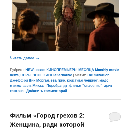
Читать далее
→
Рубрика:
NEW новое
,
КИНОПРЕМЬЕРЫ МЕСЯЦА Monthly movie
news
,
СЕРЬЕЗНОЕ КИНО alternative
|
Метки:
The Salvation
,
Джеффри Дин Морган
,
ева грин
,
кристиан левринг
,
мадс
миккельсен
,
Микаэл Персбрандт
,
фильм "спасение"
,
эрик
кантона
|
Добавить комментарий
Фильм «Город грехов 2:
Женщина, ради которой