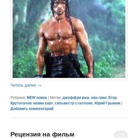
Читать далее
→
Рубрика:
NEW новое
|
Метки:
джеффри раш
,
ева грин
,
Егор
Крутоголов
,
кевин харт
,
сильвестр сталлоне
,
Юрий Грымов
|
Добавить комментарий
Рецензия на фильм