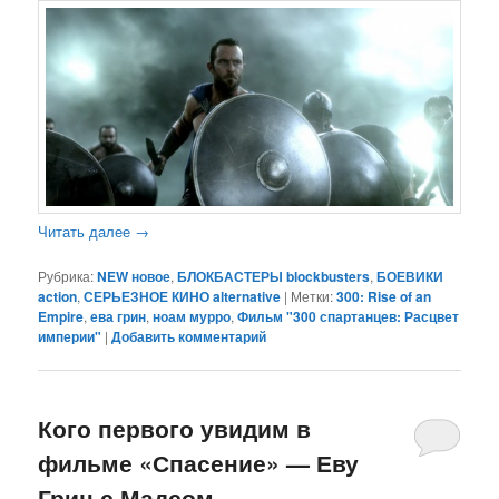
Читать далее
→
Рубрика:
NEW новое
,
БЛОКБАСТЕРЫ blockbusters
,
БОЕВИКИ
action
,
СЕРЬЕЗНОЕ КИНО alternative
|
Метки:
300: Rise of an
Empire
,
ева грин
,
ноам мурро
,
Фильм "300 спартанцев: Расцвет
империи"
|
Добавить комментарий
Кого первого увидим в
фильме «Спасение» — Еву
Грин с Мадсом