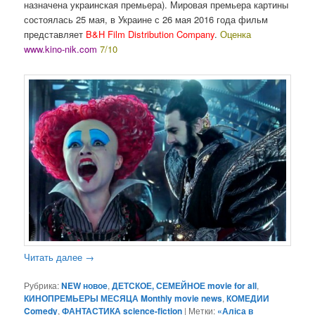
назначена украинская премьера). Мировая премьера картины
состоялась 25 мая, в Украине с 26 мая 2016 года фильм
представляет
B&H Film Distribution Company
.
Оценка
www.kino-nik.com
7/10
Читать далее
→
Рубрика:
NEW новое
,
ДЕТСКОЕ, СЕМЕЙНОЕ movie for all
,
КИНОПРЕМЬЕРЫ МЕСЯЦА Monthly movie news
,
КОМЕДИИ
Comedy
,
ФАНТАСТИКА science-fiction
|
Метки:
«Аліса в