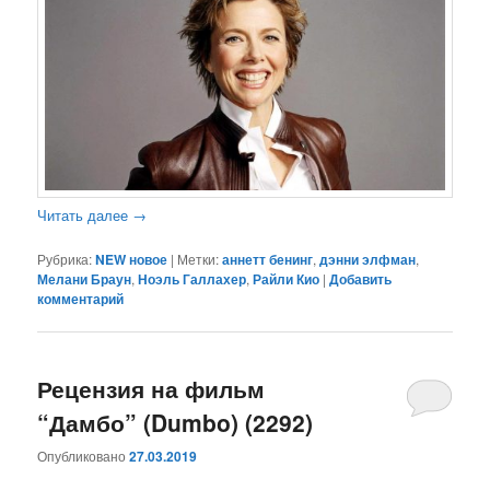
Читать далее
→
Рубрика:
NEW новое
|
Метки:
аннетт бенинг
,
дэнни элфман
,
Мелани Браун
,
Ноэль Галлахер
,
Райли Кио
|
Добавить
комментарий
Рецензия на фильм
“Дамбо” (Dumbo) (2292)
Опубликовано
27.03.2019