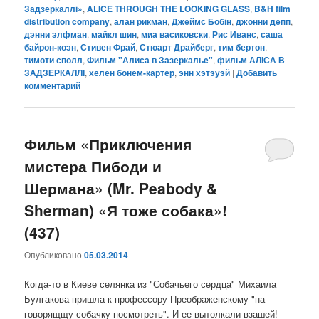
Задзеркаллі»
,
ALICE THROUGH THE LOOKING GLASS
,
B&H film
distribution company
,
алан рикман
,
Джеймс Бобін
,
джонни депп
,
дэнни элфман
,
майкл шин
,
миа васиковски
,
Рис Иванс
,
саша
байрон-коэн
,
Стивен Фрай
,
Стюарт Драйберг
,
тим бертон
,
тимоти сполл
,
Фильм "Алиса в Зазеркалье"
,
фильм АЛІСА В
ЗАДЗЕРКАЛЛІ
,
хелен бонем-картер
,
энн хэтэуэй
|
Добавить
комментарий
Фильм «Приключения
мистера Пибоди и
Шермана» (Mr. Peabody &
Sherman) «Я тоже собака»!
(437)
Опубликовано
05.03.2014
Когда-то в Киеве селянка из "Собачьего сердца" Михаила
Булгакова пришла к профессору Преображенскому "на
говорящщу собачку посмотреть". И ее вытолкали взашей!