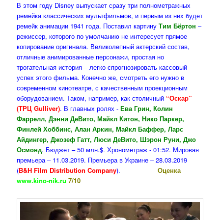
В этом году Disney выпускает сразу три полнометражных
ремейка классических мультфильмов, и первым из них будет
ремейк анимации 1941 года. Поставил картину
Тим Бёртон
–
режиссер, которого по умолчанию не интересует прямое
копирование оригинала. Великолепный актерский состав,
отличные анимированные персонажи, простая но
трогательная история – легко спрогнозировать кассовый
успех этого фильма. Конечно же, смотреть его нужно в
современном кинотеатре, с качественным проекционным
оборудованием. Таком, например, как столичный
“Оскар”
(ТРЦ Gulliver)
. В главных ролях -
Ева Грин, Колин
Фаррелл, Дэнни ДеВито, Майкл Китон, Нико Паркер,
Финлей Хоббинс, Алан Аркин, Майкл Баффер, Ларс
Айдингер, Джозеф Гатт, Люси ДеВито, Шэрон Руни, Джо
Осмонд
. Бюджет – 50 млн.$. Хронометраж - 01:52. Мировая
премьера – 11.03.2019. Премьера в Украине – 28.03.2019
(
B&H Film Distribution Company
).
Оценка
www.kino-nik.ru
7/10