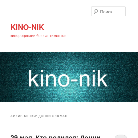
Поиск
KINO-NIK
кинорецензии без сантиментов
Главное
Перейти
Перейти
меню
АРХИВ МЕТКИ:
ДЭННИ ЭЛФМАН
к
к
основному
дополнительному
29 мая. Кто родился: Дэнни