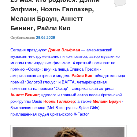
Элфман, Ноэль Галлахер,
содержимому
содержимому
Мелани Браун, Аннетт
Бенинг, Райли Кио
Опубликовано
29.05.2026
Сегодня празднуют
Дэнни Эльфман
— американский
музыкант-инструменталист и композитор, автор музыки ко
многим голливудским фильмам, 4-кратный номинант на
премию «Оскар»; внучка певца Элвиса Пресли -
американская актриса и модель
Райли Кио
; обладательница
премий "Золотой глобус" и BAFTA, четырёхкратная
номинантка на премию "Оскар" - американская актриса
Аннетт Бенинг
; идеолог и главный автор песен британской
рок-группы Oasis
Ноэль Галлахер
; а также
Мелани Браун
-
британская певица (Mel B из группы Spice Girls),
приглашённая судья британского X-Factor