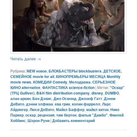
Читать далее
→
Рубрика:
NEW новое
,
БЛОКБАСТЕРЫ blockbusters
,
ДЕТСКОЕ,
СЕМЕЙНОЕ movie for all
,
КИНОПРЕМЬЕРЫ МЕСЯЦА Monthly
movie news
,
КОМЕДИИ Comedy
,
Мелодрама
,
СЕРЬЕЗНОЕ
КИНО alternative
,
ФАНТАСТИКА science-fiction
|
Метки:
"Оскар"
(ТРЦ Gulliver)
,
B&H film distribution company
,
disney
,
DUMBO
,
алан аркин
,
Бен Дэвис
,
Джо Осмонд
,
Джозеф Гатт
,
Дэнни
ДеВито
,
дэнни элфман
,
ева грин
,
колин фаррелл
,
Ларс
Айдингер
,
Люси ДеВито
,
Майкл Баффер
,
майкл китон
,
Нико
Паркер
,
оскар
,
рецензия
,
тим бертон
,
фильм "Дамбо"
,
Финлей
Хоббинс
,
Шэрон Руни
|
Добавить комментарий