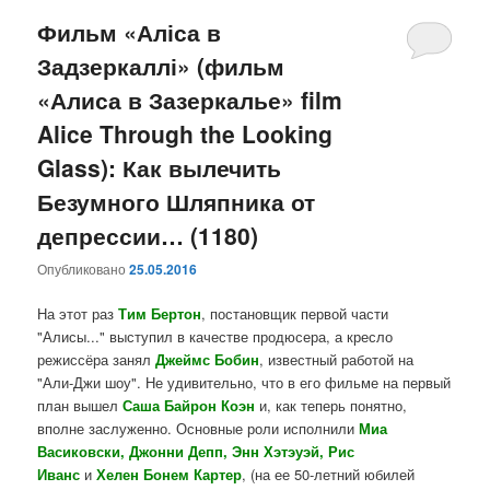
Фильм «Аліса в
Задзеркаллі» (фильм
«Алиса в Зазеркалье» film
Alice Through the Looking
Glass): Как вылечить
Безумного Шляпника от
депрессии… (1180)
Опубликовано
25.05.2016
На этот раз
Тим Бертон
, постановщик первой части
"Алисы..." выступил в качестве продюсера, а кресло
режиссёра занял
Джеймс Бобин
, известный работой на
"Али-Джи шоу". Не удивительно, что в его фильме на первый
план вышел
Саша Байрон Коэн
и, как теперь понятно,
вполне заслуженно. Основные роли исполнили
Миа
Васиковски, Джонни Депп, Энн Хэтэуэй, Рис
Иванс
и
Хелен Бонем Картер
, (на ее 50-летний юбилей