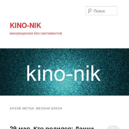
Поиск
KINO-NIK
кинорецензии без сантиментов
Главное
Перейти
Перейти
меню
АРХИВ МЕТКИ:
МЕЛАНИ БРАУН
к
к
основному
дополнительному
29 мая. Кто родился: Дэнни