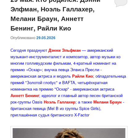
Элфман, Ноэль Галлахер,
содержимому
содержимому
Мелани Браун, Аннетт
Бенинг, Райли Кио
Опубликовано
29.05.2026
Сегодня празднуют
Дэнни Эльфман
— американский
музыкант-инструменталист и композитор, автор музыки ко
многим голливудским фильмам, 4-кратный номинант на
премию «Оскар»; внучка певца Элвиса Пресли -
американская актриса и модель
Райли Кио
; обладательница
премий "Золотой глобус" и BAFTA, четырёхкратная
номинантка на премию "Оскар" - американская актриса
Аннетт Бенинг
; идеолог и главный автор песен британской
рок-группы Oasis
Ноэль Галлахер
; а также
Мелани Браун
-
британская певица (Mel B из группы Spice Girls),
приглашённая судья британского X-Factor