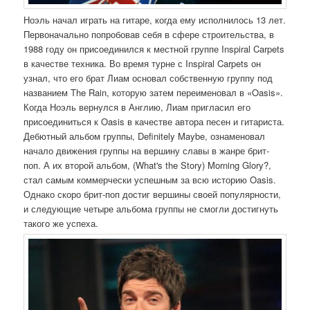
Ноэль начал играть на гитаре, когда ему исполнилось 13 лет.
Первоначально попробовав себя в сфере строительства, в
1988 году он присоединился к местной группе Inspiral Carpets
в качестве техника. Во время турне с Inspiral Carpets он
узнал, что его брат Лиам основал собственную группу под
названием The Rain, которую затем переименовал в «Oasis».
Когда Ноэль вернулся в Англию, Лиам пригласил его
присоединиться к Oasis в качестве автора песен и гитариста.
Дебютный альбом группы, Definitely Maybe, ознаменовал
начало движения группы на вершину славы в жанре брит-
поп. А их второй альбом, (What's the Story) Morning Glory?,
стал самым коммерчески успешным за всю историю Oasis.
Однако скоро брит-поп достиг вершины своей популярности,
и следующие четыре альбома группы не смогли достигнуть
такого же успеха.