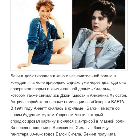
Бенинг дебютировала в кино с незначительной ролью в
комедии «На лоне природы». Однако уже через два года она
совершила прорыв в криминальной драме «Кидалы», в
котором также снимались Джон Кьюсак и Анжелика Хьюстон.
Актриса заработала первые номинации на «Оскар» и BAFTA.
В 1991 году Аннетт снялась в фильме «Багси» вместе со
своим будущим мужем Уорреном Битти, который
спродюсировал картину и снялся с актрисой в главной роли.
За перевоплощение в Вирджинию Хилл, любовницу
гангстера 30-40-х годов Багси Сигела, Бенинг получила