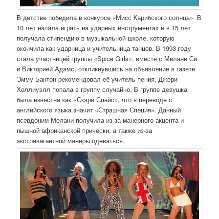
В детстве победила в конкурсе «Мисс Карибского солнца». В
10 лет начала играть на ударных инструментах и в 15 лет
получала стипендию в музыкальной школе, которую
окончила как ударница и учительница танцев. В 1993 году
стала участницей группы «Spice Girls», вместе с Мелани Си
и Викторией Адамс, откликнувшись на объявление в газете.
Эмму Бантон рекомендовал её учитель пения, Джери
Холлиуэлл попала в группу случайно. В группе девушка
была известна как «Скэри Спайс», что в переводе с
английского языка значит «Страшная Специя». Данный
псевдоним Мелани получила из-за манерного акцента и
пышной африканской причёски, а также из-за
экстравагантной манеры одеваться.