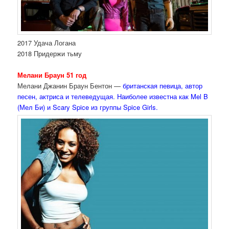
2017 Удача Логана
2018 Придержи тьму
Мелани Браун 51 год
Мелани Джанин Браун Бентон —
британская певица, автор
песен, актриса и телеведущая. Наиболее известна как Mel B
(Мел Би) и Scary Spice из группы Spice Girls.