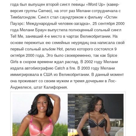
года был выпущен второй сингл певицы «Word Up» (кавер-
версия группы Cameo), на этот раз Мелани сотрудничала с
Тимбалэндом. Сингл стал саундтреком к фильму «Остин
Пауэрс: Международный человек-загадка». 25 сентября 2000
года Мелани Браун выпустила полноценный сольный сингл
Tell Me, занявший 4-е место в чартах Великобритании. На
основе пережитых ею семейных неурядиц она написала свой
первый сольный альбом Hot, релиз которого состоялся 9
октября 2000 года. Это было своевременно, так как Spice
Girls в скором времени ждал распад. В 2002 году Мелани
издала автобиографию Catch a fire. В 2003 году Мелани
иммигрировала в США из Великобритании. В данный момент
она проживает со своим мужем и тремя дочерьми в Лос-
Анджелесе, штат Калифорния.