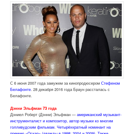
С 6 июня 2007 года замужем за кинопродюсером
Стефеном
Белафонте
. 28 декабря 2016 года Браун рассталась с
Белафонте.
Дэнни Эльфман 73 года
Дэниел Роберт (Дэнни) Эльфман —
американский музыкант-
инструменталист и композитор, автор музыки ко многим
голливудским фильмам. Четырёхкратный номинант на
премию «Оскар» (дважды в 1998; 2004 и 2009). Также