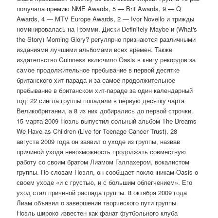
получала премию NME Awards, 5 — Brit Awards, 9 — Q
Awards, 4 — MTV Europe Awards, 2 — Ivor Novello и трижды
номинировалась на Грэмми. Диски Definitely Maybe и (What's
the Story) Morning Glory? регулярно признаются различными
изданиями лучшими альбомами всех времен. Также
издательство Guinness включило Oasis в книгу рекордов за
самое продолжительное пребывание в первой десятке
британского хит-парада и за самое продолжительное
пребывание в британском хит-параде за один календарный
год: 22 сингла группы попадали в первую десятку чарта
Великобритании, а 8 из них добирались до первой строчки.
15 марта 2009 Ноэль выпустил сольный альбом The Dreams
We Have as Children (Live for Teenage Cancer Trust). 28
августа 2009 года он заявил о уходе из группы, назвав
причиной ухода невозможность продолжать совместную
работу со своим братом Лиамом Галлахером, вокалистом
группы. По словам Ноэля, он сообщает поклонникам Oasis о
своем уходе «и с грустью, и с большим облегчением». Его
уход стал причиной распада группы. 8 октября 2009 года
Лиам объявил о завершении творческого пути группы.
Ноэль широко известен как фанат футбольного клуба