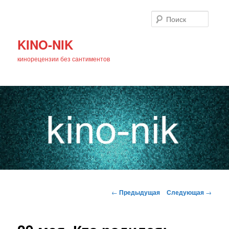
Поиск
KINO-NIK
кинорецензии без сантиментов
Главное
Перейти
меню
Навигация
←
Предыдущая
Следующая
→
по
к
записям
основному