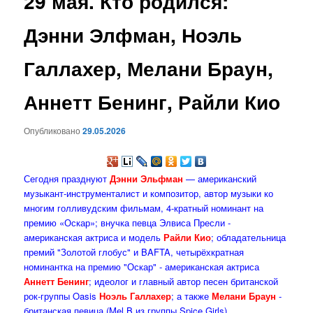
29 мая. Кто родился:
содержимому
Дэнни Элфман, Ноэль
Галлахер, Мелани Браун,
Аннетт Бенинг, Райли Кио
Опубликовано
29.05.2026
Сегодня празднуют
Дэнни Эльфман
— американский
музыкант-инструменталист и композитор, автор музыки ко
многим голливудским фильмам, 4-кратный номинант на
премию «Оскар»; внучка певца Элвиса Пресли -
американская актриса и модель
Райли Кио
; обладательница
премий "Золотой глобус" и BAFTA, четырёхкратная
номинантка на премию "Оскар" - американская актриса
Аннетт Бенинг
; идеолог и главный автор песен британской
рок-группы Oasis
Ноэль Галлахер
; а также
Мелани Браун
-
британская певица (Mel B из группы Spice Girls),