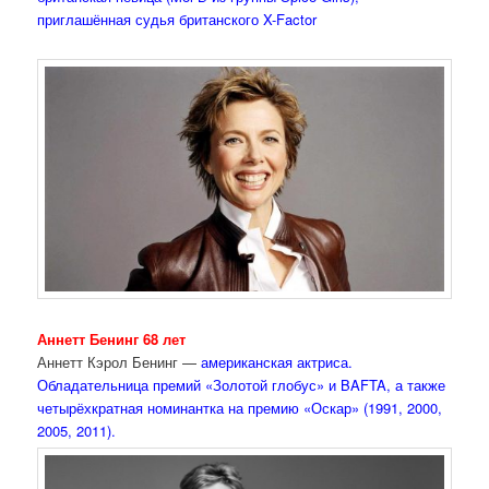
приглашённая судья британского X-Factor
Аннетт Бенинг 68 лет
Аннетт Кэрол Бенинг —
американская актриса.
Обладательница премий «Золотой глобус» и BAFTA, а также
четырёхкратная номинантка на премию «Оскар» (1991, 2000,
2005, 2011).