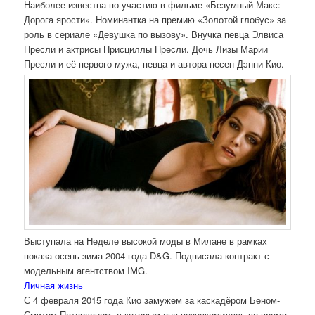
Наиболее известна по участию в фильме «Безумный Макс:
Дорога ярости». Номинантка на премию «Золотой глобус» за
роль в сериале «Девушка по вызову». Внучка певца Элвиса
Пресли и актрисы Присциллы Пресли. Дочь Лизы Марии
Пресли и её первого мужа, певца и автора песен Дэнни Кио.
Выступала на Неделе высокой моды в Милане в рамках
показа осень-зима 2004 года D&G. Подписала контракт с
модельным агентством IMG.
Личная жизнь
С 4 февраля 2015 года Кио замужем за каскадёром Беном-
Смитом Петерсеном, с которым она познакомилась во время