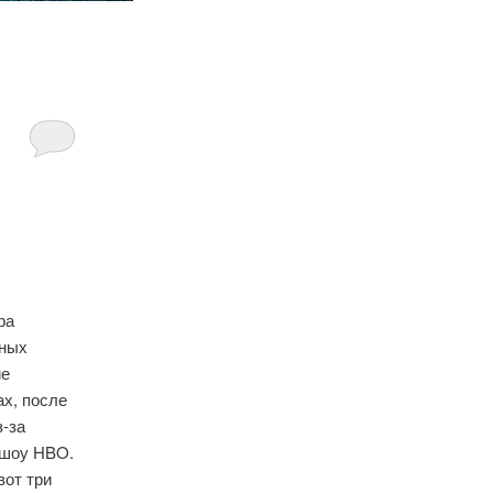
ра
тных
ие
х, после
з-за
 шоу HBO.
вот три