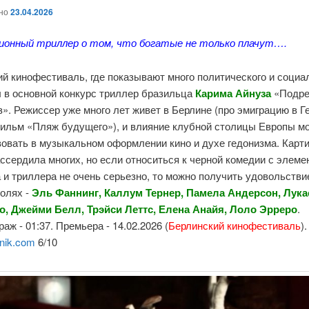
ано
23.04.2026
ионный триллер о том, что богатые не только плачут….
й кинофестиваль, где показывают много политического и социа
л в основной конкурс триллер бразильца
Карима Айнуза
«Подре
з». Режиссер уже много лет живет в Берлине (про эмиграцию в 
фильм «Пляж будущего»), и влияние клубной столицы Европы м
вовать в музыкальном оформлении кино и духе гедонизма. Карт
ссердила многих, но если относиться к черной комедии с элем
 и триллера не очень серьезно, то можно получить удовольстви
ролях -
Эль Фаннинг, Каллум Тернер, Памела Андерсон, Лука
о, Джейми Белл, Трэйси Леттс, Елена Анайя, Лоло Эрреро
.
аж - 01:37. Премьера - 14.02.2026 (
Берлинский кинофестиваль
)
nik.com
6/10