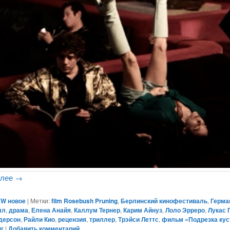
алее
→
W новое
|
Метки:
film Rosebush Pruning
,
Берлинский кинофестиваль
,
Герма
лл
,
драма
,
Елена Анайя
,
Каллум Тернер
,
Карим Айнуз
,
Лоло Эрреро
,
Лукас 
дерсон
,
Райли Кио
,
рецензия
,
триллер
,
Трэйси Леттс
,
фильм «Подрезка кус
нг
|
Добавить комментарий