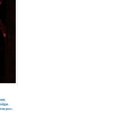
ния
,
Гейдж
,
тов роз»
,