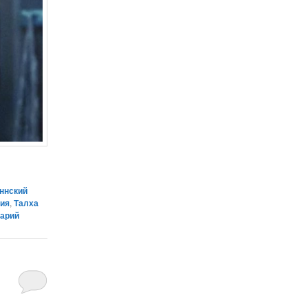
ннский
зия
,
Талха
тарий