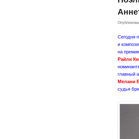
Анне
Опубликов
Сегодня 
и компози
на премию
Райли Ки
номинантк
главный а
Мелани 
судья бри