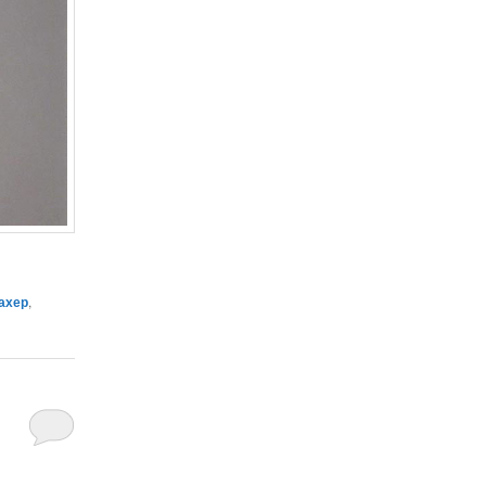
ахер
,