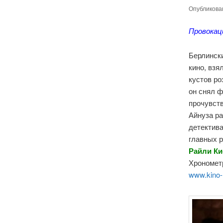
Опубликов
Провокац
Берлински
кино, взя
кустов ро
он снял 
прочувст
Айнуза ра
детектива
главных 
Райли Ки
Хронометр
www.kino-