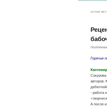
Главное
Перейт
Перейт
меню
АРХИВ МЕТ
к
к
Реце
основн
дополн
бабоч
содер
содер
Опубликов
Горячие 
Кантемир
Сокурова 
авторов. 
дебютной
- работа 
«творческ
А после и