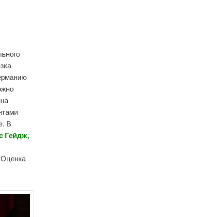
льного
зка
Германию
ожно
ина
ентами
е. В
с Гейдж,
. Оценка