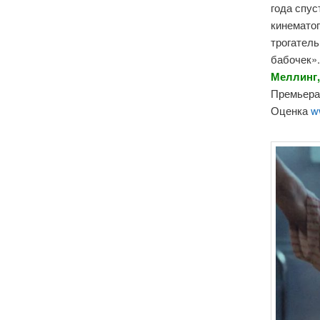
года спус
кинемато
трогатель
бабочек».
Меллинг,
Премьера 
Оценка
w