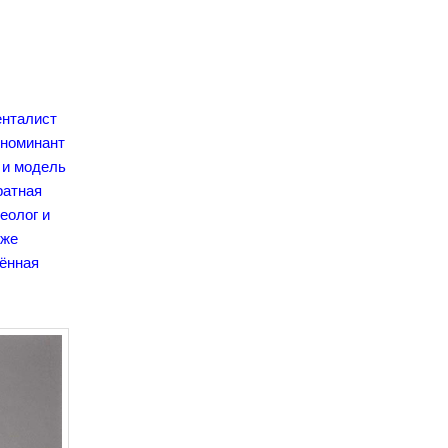
енталист
 номинант
 и модель
ратная
деолог и
кже
шённая