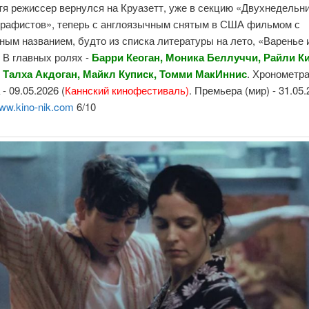
тя режиссер вернулся на Круазетт, уже в секцию «Двухнедельн
графистов», теперь с англоязычным снятым в США фильмом с
ным названием, будто из списка литературы на лето, «Варенье 
 В главных ролях -
Барри Кеоган, Моника Беллуччи, Райли Ки
 Талха Акдоган, Майкл Куписк, Томми МакИннис
. Хронометра
- 09.05.2026 (
Каннский кинофестиваль)
. Премьера (мир) - 31.05.
ww.kino-nik.com
6/10