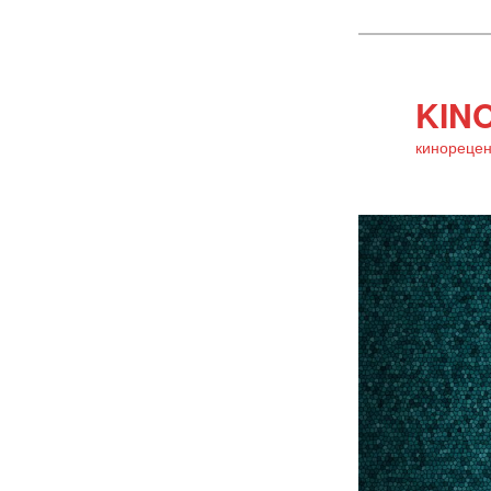
KINO
кинорецен