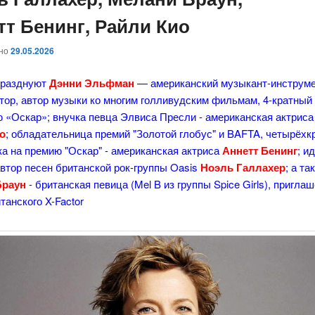
тт Бенинг, Райли Кио
ано
29.05.2026
празднуют
Дэнни Эльфман
— американский музыкант-инструм
тор, автор музыки ко многим голливудским фильмам, 4-кратный
 «Оскар»; внучка певца Элвиса Пресли - американская актриса
о
; обладательница премий "Золотой глобус" и BAFTA, четырёхк
а на премию "Оскар" - американская актриса
Аннетт Бенинг
; и
втор песен британской рок-группы Oasis
Ноэль Галлахер
; а та
Браун
- британская певица (Mel B из группы Spice Girls), пригла
танского X-Factor