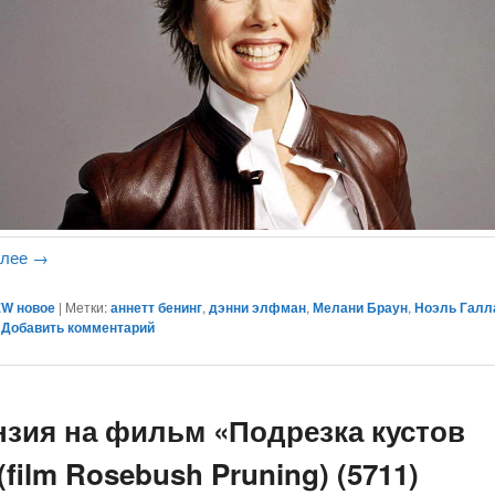
алее
→
W новое
|
Метки:
аннетт бенинг
,
дэнни элфман
,
Мелани Браун
,
Ноэль Галл
|
Добавить комментарий
нзия на фильм «Подрезка кустов
(film Rosebush Pruning) (5711)