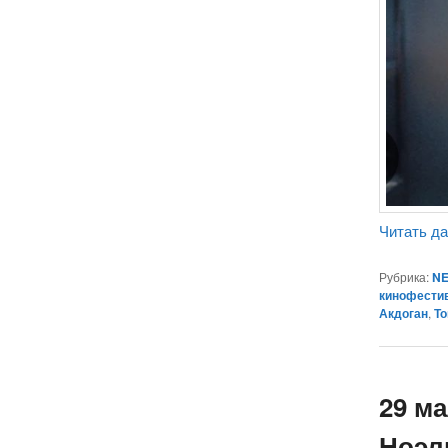
Читать д
Рубрика:
NE
кинофести
Акдоган
,
Т
29 м
Ноэл