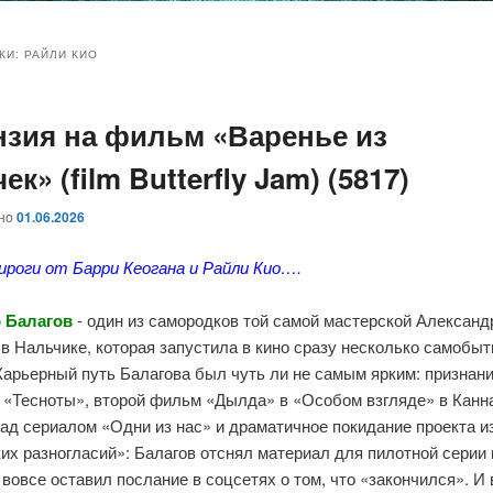
и
и
КИ:
РАЙЛИ КИО
нзия на фильм «Варенье из
ому
ительному
ек» (film Butterfly Jam) (5817)
жимому
жимому
ано
01.06.2026
пироги от Барри Кеогана и Райли Кио….
 Балагов
- один из самородков той самой мастерской Александ
в Нальчике, которая запустила в кино сразу несколько самобы
Карьерный путь Балагова был чуть ли не самым ярким: признан
 «Тесноты», второй фильм «Дылда» в «Особом взгляде» в Канна
над сериалом «Одни из нас» и драматичное покидание проекта и
их разногласий»: Балагов отснял материал для пилотной серии
 вовсе оставил послание в соцсетях о том, что «закончился». И 