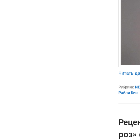
Читать д
Рубрика:
NE
Райли Кио
Реце
роз» 