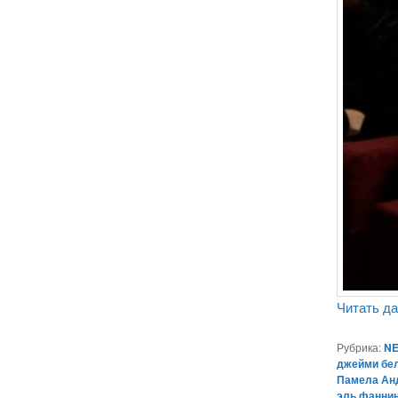
Читать д
Рубрика:
NE
джейми бе
Памела Ан
эль фанни