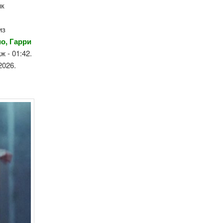
ик
из
о, Гарри
ж - 01:42.
2026.