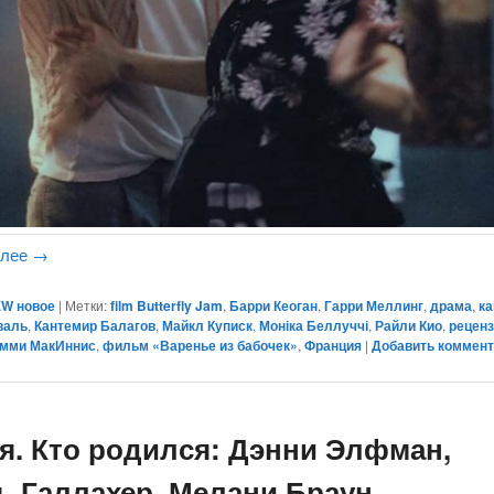
алее
→
W новое
|
Метки:
film Butterfly Jam
,
Барри Кеоган
,
Гарри Меллинг
,
драма
,
ка
валь
,
Кантемир Балагов
,
Майкл Куписк
,
Моніка Беллуччі
,
Райли Кио
,
рецен
омми МакИннис
,
фильм «Варенье из бабочек»
,
Франция
|
Добавить коммен
ая. Кто родился: Дэнни Элфман,
ь Галлахер, Мелани Браун,