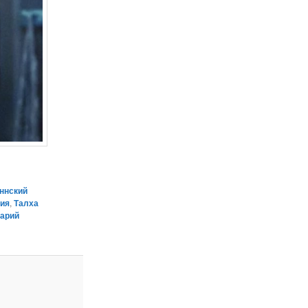
ннский
зия
,
Талха
тарий