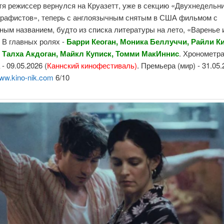
тя режиссер вернулся на Круазетт, уже в секцию «Двухнедельн
графистов», теперь с англоязычным снятым в США фильмом с
ным названием, будто из списка литературы на лето, «Варенье 
 В главных ролях -
Барри Кеоган, Моника Беллуччи, Райли Ки
 Талха Акдоган, Майкл Куписк, Томми МакИннис
. Хронометра
- 09.05.2026 (
Каннский кинофестиваль)
. Премьера (мир) - 31.05.
ww.kino-nik.com
6/10