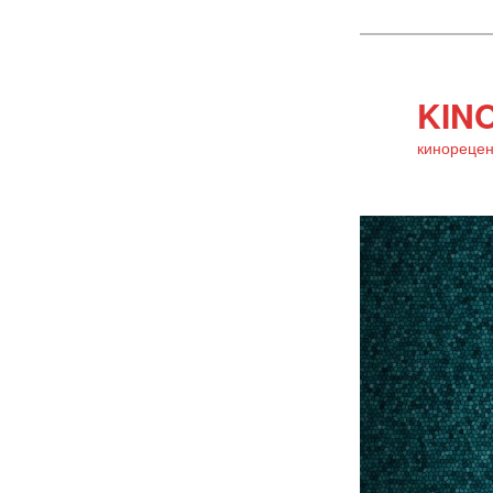
KINO
кинорецен