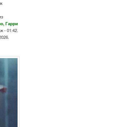
ик
из
о, Гарри
ж - 01:42.
2026.