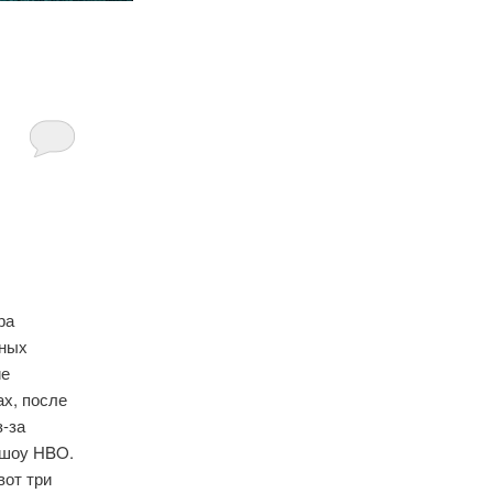
ра
тных
ие
х, после
з-за
 шоу HBO.
вот три