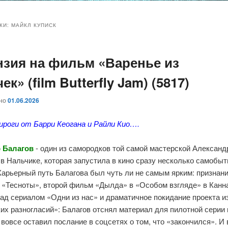
и
и
КИ:
МАЙКЛ КУПИСК
нзия на фильм «Варенье из
ому
ительному
ек» (film Butterfly Jam) (5817)
жимому
жимому
ано
01.06.2026
пироги от Барри Кеогана и Райли Кио….
 Балагов
- один из самородков той самой мастерской Александ
в Нальчике, которая запустила в кино сразу несколько самобы
Карьерный путь Балагова был чуть ли не самым ярким: признан
 «Тесноты», второй фильм «Дылда» в «Особом взгляде» в Канна
над сериалом «Одни из нас» и драматичное покидание проекта и
их разногласий»: Балагов отснял материал для пилотной серии
 вовсе оставил послание в соцсетях о том, что «закончился». И 