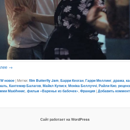
алее
→
W новое
|
Метки:
film Butterfly Jam
,
Барри Кеоган
,
Гарри Меллинг
,
драма
,
ка
валь
,
Кантемир Балагов
,
Майкл Куписк
,
Моніка Беллуччі
,
Райли Кио
,
рецен
омми МакИннис
,
фильм «Варенье из бабочек»
,
Франция
|
Добавить коммен
Сайт работает на WordPress