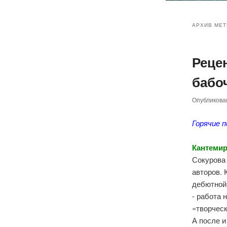
Главное
Перейт
Перейт
меню
АРХИВ МЕТ
к
к
Реце
основн
дополн
бабоч
содер
содер
Опубликов
Горячие 
Кантемир
Сокурова 
авторов. 
дебютной
- работа 
«творческ
А после и