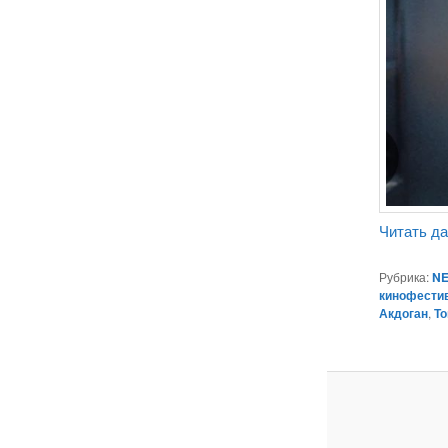
Читать д
Рубрика:
NE
кинофести
Акдоган
,
Т