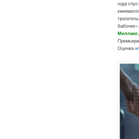
года спус
кинемато
трогатель
бабочек».
Меллинг,
Премьера 
Оценка
w