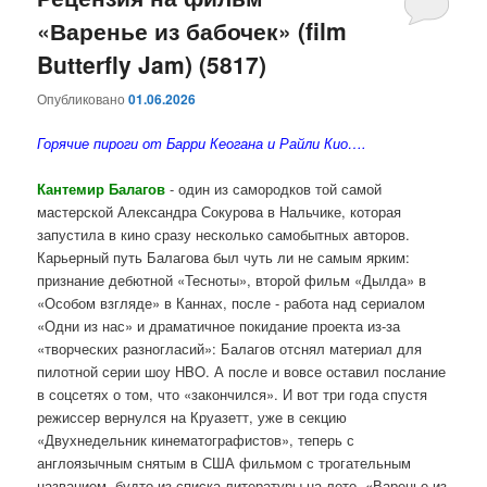
«Варенье из бабочек» (film
содержимому
содержимому
Butterfly Jam) (5817)
Опубликовано
01.06.2026
Горячие пироги от Барри Кеогана и Райли Кио….
Кантемир Балагов
- один из самородков той самой
мастерской Александра Сокурова в Нальчике, которая
запустила в кино сразу несколько самобытных авторов.
Карьерный путь Балагова был чуть ли не самым ярким:
признание дебютной «Тесноты», второй фильм «Дылда» в
«Особом взгляде» в Каннах, после - работа над сериалом
«Одни из нас» и драматичное покидание проекта из-за
«творческих разногласий»: Балагов отснял материал для
пилотной серии шоу HBO. А после и вовсе оставил послание
в соцсетях о том, что «закончился». И вот три года спустя
режиссер вернулся на Круазетт, уже в секцию
«Двухнедельник кинематографистов», теперь с
англоязычным снятым в США фильмом с трогательным
названием, будто из списка литературы на лето, «Варенье из