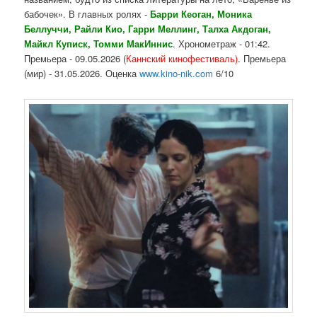
бабочек». В главных ролях -
Барри Кеоган, Моника
Беллуччи, Райли Кио, Гарри Меллинг, Талха Акдоган,
Майкл Куписк, Томми МакИннис
. Хронометраж - 01:42.
Премьера - 09.05.2026 (
Каннский кинофестиваль)
. Премьера
(мир) - 31.05.2026. Оценка
www.kino-nik.com
6/10