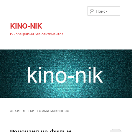
Поиск
KINO-NIK
кинорецензии без сантиментов
Главное
Перейти
Перейти
меню
АРХИВ МЕТКИ:
ТОММИ МАКИННИС
к
к
основному
дополнительному
Рецензия на фильм