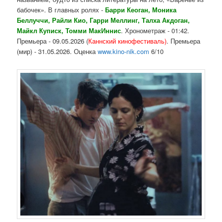
бабочек». В главных ролях -
Барри Кеоган, Моника
Беллуччи, Райли Кио, Гарри Меллинг, Талха Акдоган,
Майкл Куписк, Томми МакИннис
. Хронометраж - 01:42.
Премьера - 09.05.2026 (
Каннский кинофестиваль)
. Премьера
(мир) - 31.05.2026. Оценка
www.kino-nik.com
6/10