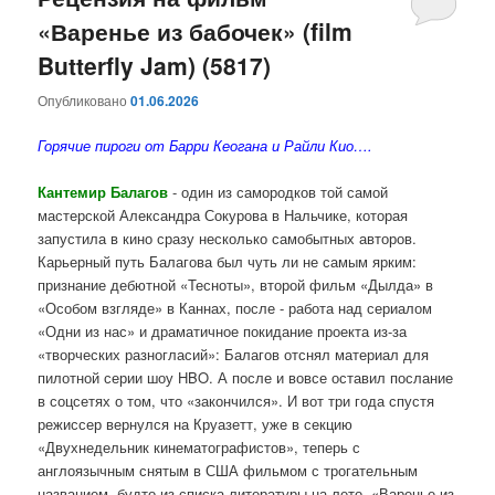
«Варенье из бабочек» (film
содержимому
содержимому
Butterfly Jam) (5817)
Опубликовано
01.06.2026
Горячие пироги от Барри Кеогана и Райли Кио….
Кантемир Балагов
- один из самородков той самой
мастерской Александра Сокурова в Нальчике, которая
запустила в кино сразу несколько самобытных авторов.
Карьерный путь Балагова был чуть ли не самым ярким:
признание дебютной «Тесноты», второй фильм «Дылда» в
«Особом взгляде» в Каннах, после - работа над сериалом
«Одни из нас» и драматичное покидание проекта из-за
«творческих разногласий»: Балагов отснял материал для
пилотной серии шоу HBO. А после и вовсе оставил послание
в соцсетях о том, что «закончился». И вот три года спустя
режиссер вернулся на Круазетт, уже в секцию
«Двухнедельник кинематографистов», теперь с
англоязычным снятым в США фильмом с трогательным
названием, будто из списка литературы на лето, «Варенье из