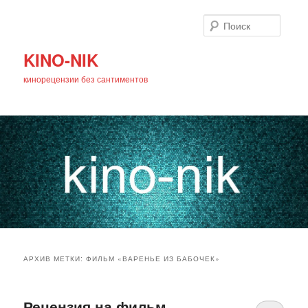
Поиск
KINO-NIK
кинорецензии без сантиментов
Главное
Перейти
Перейти
меню
АРХИВ МЕТКИ:
ФИЛЬМ «ВАРЕНЬЕ ИЗ БАБОЧЕК»
к
к
основному
дополнительному
Рецензия на фильм