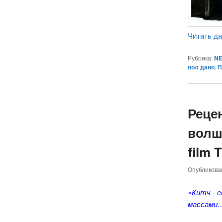
Читать д
Рубрика:
NE
пол дано
,
П
Реце
волше
film 
Опубликов
«Китч - 
массами