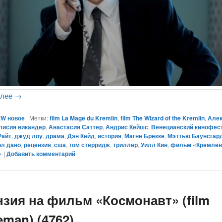
алее
→
W новое
|
Метки:
film La Mage du Kremlin
,
film The Wizard of the Kremlin
,
Але
лисия викандер
,
Анастасия Саттер
,
Андрис Кейшс
,
Венецианский кинофес
Райт
,
джуд лоу
,
драма
,
Дэн Кейд
,
история
,
Магне Брекке
,
Мэттью Баунсгар
ол дано
,
рецензия
,
сша
,
том стерридж
,
триллер
,
Уилл Кин
,
фильм «Кремлев
»
|
Добавить комментарий
нзия на фильм «Космонавт» (film
man) (4762)