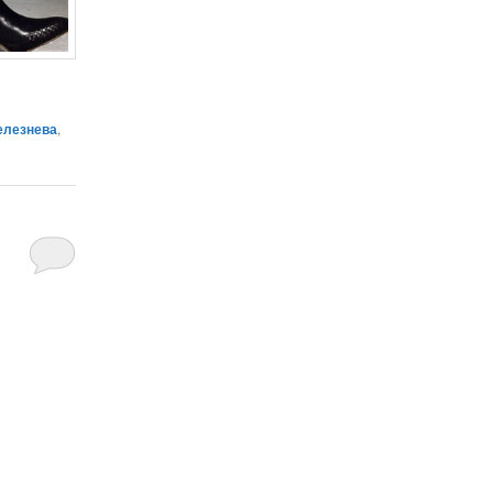
елезнева
,