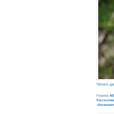
Читать д
Рубрика:
NE
Росселлин
«Космонав