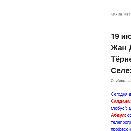
Главное
Перейт
Перейт
меню
АРХИВ МЕТ
к
к
19 и
основн
дополн
Жан 
содер
содер
Тёрн
Селе
Опубликов
Сегодня д
Салдана
глобус";
Абдул
; 
телепрогр
профессию