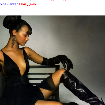
хов - актер
Пол Дано