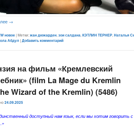
алее
→
W новое
|
Метки:
жан дюжарден
,
зои салдана
,
КЭТЛИН ТЕРНЕР
,
Наталья С
ола Абдул
|
Добавить комментарий
нзия на фильм «Кремлевский
бник» (film La Mage du Kremlin
The Wizard of the Kremlin) (5486)
ано
24.09.2025
единственный доступный нам язык, если мы хотим говорить с
…»