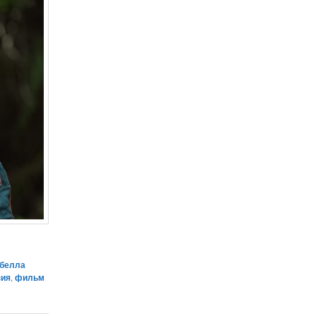
абелла
зия
,
фильм