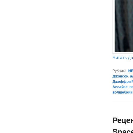
Читать д
Рубрика:
NE
Джонсон
,
а
Джеффри 
Ассайас
,
п
волшебник
Реце
Space