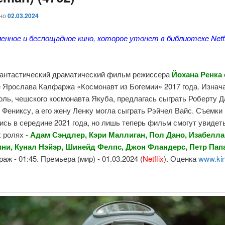
ано
02.03.2024
енное и беспощадное кино, которое утонет в библиотеке Netf
антастический драматический фильм режиссера
Йохана
Ренка
е Ярослава Калфаржа «Космонавт из Богемии» 2017 года. Изнач
оль, чешского космонавта Якуба, предлагась сыграть Роберту Д
 Фениксу, а его
жену Ленку могла сыграть Рэйчел Вайс. Съемки
сь в середине 2021 года, но лишь теперь фильм смогут увидеть
 ролях -
Адам Сэндлер, Кэри Маллиган, Пол Дано, Изабелла
ни, Кунал Нэйэр, Шинейд Фелпс, Джон Фландерс, Петр
Пап
аж - 01:45. Премьера (мир) - 01.03.2024 (
Netflix
). Оценка
www.kin