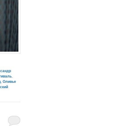
ксандр
тиваль
,
д
,
Оливье
ский