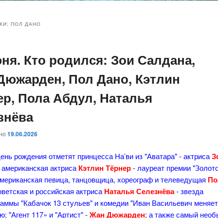
и
и
КИ:
ПОЛ ДАНО
юня. Кто родился: Зои Салдана,
ому
ительному
Дюжарден, Пол Дано, Кэтлин
жимому
жимому
ер, Пола Абдул, Наталья
знёва
ано
19.06.2026
ень рождения отметят принцесса На’ви из "Аватара" - актриса
З
; американская актриса
Кэтлин Тёрнер
- лауреат премии "Золот
 американская певица, танцовщица, хореограф и телеведущая
По
советская и российская актриса
Наталья Селезнёва
- звезда
аммы "Кабачок 13 стульев" и комедии "Иван Васильевич меняе
; "Агент 117» и "Артист" -
Жан Дюжарден
; а также самый нео