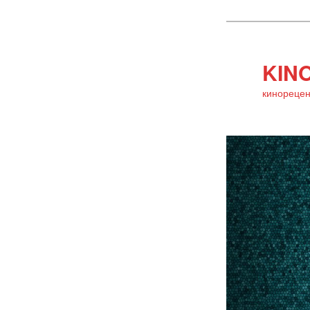
KINO
кинорецен