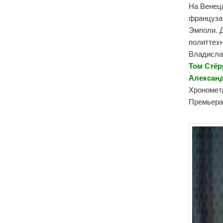
На Венец
француз
Эмполи. Д
политтех
Владислав
Том Стёр
Александ
Хронометр
Премьера 