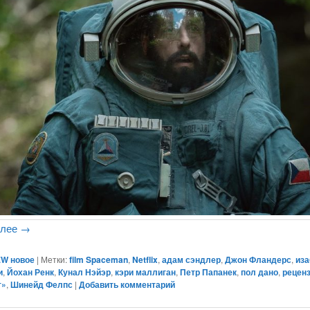
алее
→
W новое
|
Метки:
film Spaceman
,
Netflix
,
адам сэндлер
,
Джон Фландерс
,
из
и
,
Йохан Ренк
,
Кунал Нэйэр
,
кэри маллиган
,
Петр Папанек
,
пол дано
,
рецен
т»
,
Шинейд Фелпс
|
Добавить комментарий