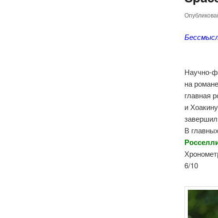
Опубликов
Бессмысл
Научно-ф
на роман
главная р
и Хоакину
завершили
В главных
Росселли
Хронометр
6/10