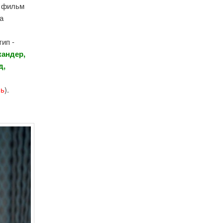
- фильм
а
ип -
кандер,
д,
.
ль
).