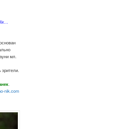
lix…
основан
ально
ауни мл.
 зрители.
анек
.
o-nik.com