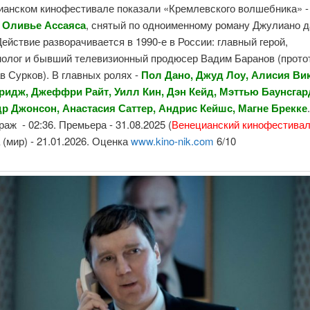
ианском кинофестивале показали «Кремлевского волшебника» 
а
Оливье Ассаяса
, снятый по одноименному роману Джулиано д
ействие разворачивается в 1990-е в России: главный герой,
нолог и бывший телевизионный продюсер Вадим Баранов (протот
 Сурков). В главных ролях -
Пол Дано, Джуд Лоу, Алисия Ви
ридж, Джеффри Райт, Уилл Кин, Дэн Кейд, Мэттью Баунсгар
р Джонсон, Анастасия Саттер, Андрис Кейшс, Магне Брекке
аж - 02:36. Премьера - 31.08.2025 (
Венецианский кинофестива
(мир) - 21.01.2026. Оценка
www.kino-nik.com
6/10