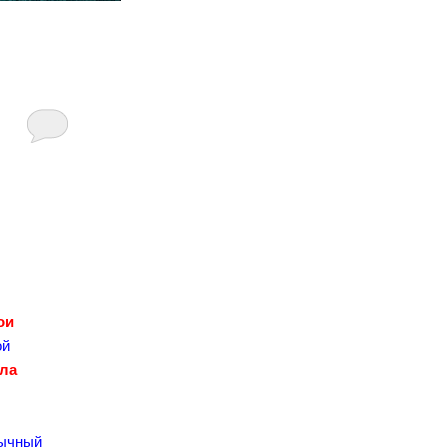
ои
ой
ла
т
бычный