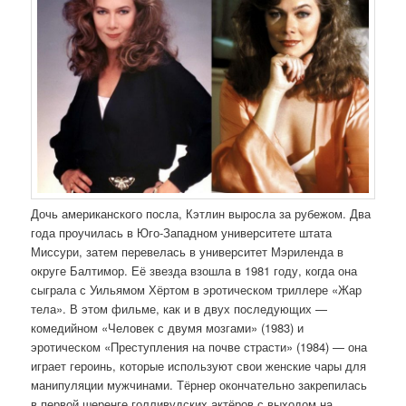
Дочь американского посла, Кэтлин выросла за рубежом. Два
года проучилась в Юго-Западном университете штата
Миссури, затем перевелась в университет Мэриленда в
округе Балтимор. Её звезда взошла в 1981 году, когда она
сыграла с Уильямом Хёртом в эротическом триллере «Жар
тела». В этом фильме, как и в двух последующих —
комедийном «Человек с двумя мозгами» (1983) и
эротическом «Преступления на почве страсти» (1984) — она
играет героинь, которые используют свои женские чары для
манипуляции мужчинами. Тёрнер окончательно закрепилась
в первой шеренге голливудских актёров с выходом на