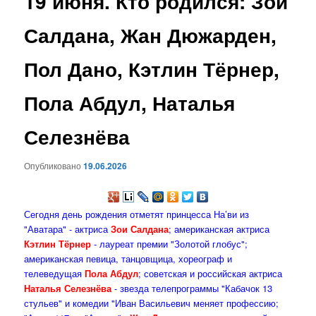
19 июня. Кто родился: Зои
содержимому
Салдана, Жан Дюжарден,
Пол Дано, Кэтлин Тёрнер,
Пола Абдул, Наталья
Селезнёва
Опубликовано
19.06.2026
Сегодня день рождения отметят принцесса На’ви из
"Аватара" - актриса
Зои Салдана
; американская актриса
Кэтлин Тёрнер
- лауреат премии "Золотой глобус";
американская певица, танцовщица, хореограф и
телеведущая
Пола Абдул
; советская и российская актриса
Наталья Селезнёва
- звезда телепрограммы "Кабачок 13
стульев" и комедии "Иван Васильевич меняет профессию;