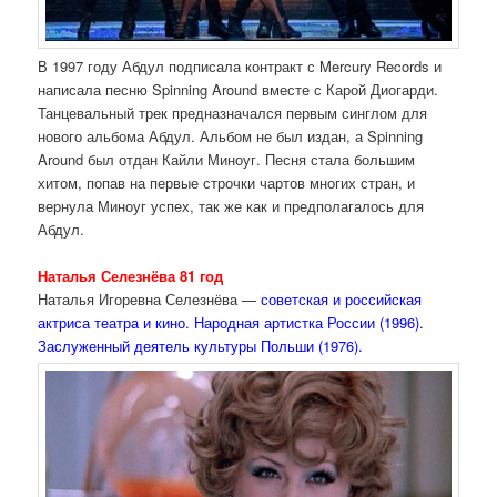
В 1997 году Абдул подписала контракт с Mercury Records и
написала песню Spinning Around вместе с Карой Диогарди.
Танцевальный трек предназначался первым синглом для
нового альбома Абдул. Альбом не был издан, а Spinning
Around был отдан Кайли Миноуг. Песня стала большим
хитом, попав на первые строчки чартов многих стран, и
вернула Миноуг успех, так же как и предполагалось для
Абдул.
Наталья Селезнёва 81 год
Наталья Игоревна Селезнёва —
советская и российская
актриса театра и кино. Народная артистка России (1996).
Заслуженный деятель культуры Польши (1976).