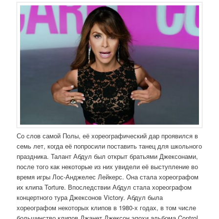
Со слов самой Полы, её хореографический дар проявился в
семь лет, когда её попросили поставить танец для школьного
праздника. Талант Абдул был открыт братьями Джексонами,
после того как некоторые из них увидели её выступление во
время игры Лос-Анджелес Лейкерс. Она стала хореографом
их клипа Torture. Впоследствии Абдул стала хореографом
концертного тура Джексонов Victory. Абдул была
хореографом некоторых клипов в 1980-х годах, в том числе
большинство клипов Джанет Джексон эпохи альбома Control.