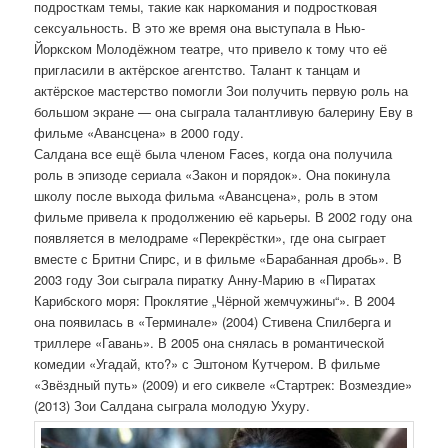
подросткам темы, такие как наркомания и подростковая
сексуальность. В это же время она выступала в Нью-
Йоркском Молодёжном театре, что привело к тому что её
пригласили в актёрское агентство. Талант к танцам и
актёрское мастерство помогли Зои получить первую роль на
большом экране — она сыграла талантливую балерину Еву в
фильме «Авансцена» в 2000 году.
Салдана все ещё была членом Faces, когда она получила
роль в эпизоде сериала «Закон и порядок». Она покинула
школу после выхода фильма «Авансцена», роль в этом
фильме привела к продолжению её карьеры. В 2002 году она
появляется в мелодраме «Перекрёстки», где она сыграет
вместе с Бритни Спирс, и в фильме «Барабанная дробь». В
2003 году Зои сыграла пиратку Анну-Марию в «Пиратах
Карибского моря: Проклятие „Чёрной жемчужины“». В 2004
она появилась в «Терминале» (2004) Стивена Спилберга и
триллере «Гавань». В 2005 она снялась в романтической
комедии «Угадай, кто?» с Эштоном Кутчером. В фильме
«Звёздный путь» (2009) и его сиквеле «Стартрек: Возмездие»
(2013) Зои Салдана сыграла молодую Ухуру.