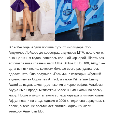
В 1980-е годы Абдул прошла путь от чирлидера Лос-
Анджелес Лейкерс до хореографа кумиров MTV, после чего,
в конце 1980-х годов, занялась сольной карьерой. Шесть раз
возглавлявшая главный чарт США Billboard Hot 100, Абдул —
одна из пяти певиц, которым больше всего раз удавалось
сделать это. Она получила «Грэмми» в категории «Лучший
видеоклип» за Opposites Attract, а также Primetime Emmy
Award за выдающиеся достижения в хореографии. Альбомы
Абдул были проданы тиражом более 30 млн копий по всему
миру. После оглушительного успеха карьера и личная жизнь
Абдул пошли на спад, однако в 2000-х годах она вернулась к
славе, в течение восьми лет являясь одной из жюри
телешоу American Idol.