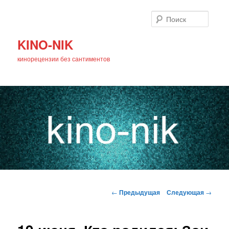
Поиск
KINO-NIK
кинорецензии без сантиментов
Главное
Перейти
меню
Навигация
←
Предыдущая
Следующая
→
по
к
записям
основному