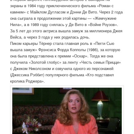
экраны в 1984 году приключенческого фильма «Роман с
камнем» с Майклом Дугласом и Дэнни Де Вито. Через 2 года
она сыграла в продолжении этой картины — «Жемчужине
Нила», а в 1989 году снялась у Де Вито в «Войне Роузов».
За 5 лет до этого актриса вышла замуж за миллионера Джея
Вейса, а через 3 года у них родилась дочь.
Пиком карьеры Тёрнер стала главная роль в «Пегги Сью
вышла замуж» Фрэнсиса Форда Копполы (1986), за которую
она была представлена к премии «Оскар». Тогда же она
получила «Золотой глобус» за ленту «Честь семьи Прицци»
с Джеком Николсоном и озвучила одного из персонажей
(Джессика Рэббит) популярного фильма «Кто подставил
кролика Роджера».