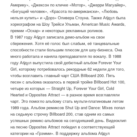
Америку», «Джексон по кличке «Мотор», «Джерри Магуайер»,
«Бегущий человек», «Красота по-американски», «Любовь
нельзя купить» и «Дорз» Оливера Стоуна. Также Абдул была
хореографом на Шоу Трейси Ульман, American Music Awards,
премии «Оскар» и некоторых рекламных роликов.
В 1987 году Абдул записала демо-альбом на свои
сбережения. Хотя её голос был слабым, её танцевальные
способности стали большим плюсом для шоу-бизнеса. Она
много работала и наняла преподавателя по вокалу. В 1988
году Абдул выпустила свой дебютный альбом Forever Your
Girl, которому потребовалось рекордные 62 недели для того,
чтобы возглавить главный чарт США Billboard 200. Пять
песен с альбома оказалось в первой тройке Billboard Hot 100,
четыре из которых — Straight Up, Forever Your Girl, Cold
Hearted и Opposites Attract — в разное время возглавляли
чарт. Это помогло альбому стать мульти-платиновым летом
1989 года. Альбом ремиксов Shut Up and Dance: Mixes попал
на седьмую строчку Billboard 200, став одним из самых
успешных ремикс-альбомов на сегодняшний день. Видеоклип
на песню Opposites Attract победил в соответствующей
категории на «Грэмми». В поддержку альбома Абдул