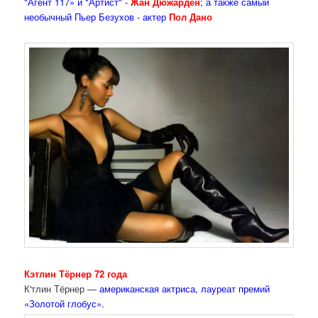
"Агент 117» и "Артист" -
Жан Дюжарден
; а также самый
необычный Пьер Безухов - актер
Пол Дано
Кэтлин Тёрнер 72 года
К'тлин Тёрнер —
американская актриса, лауреат премий
«Золотой глобус».