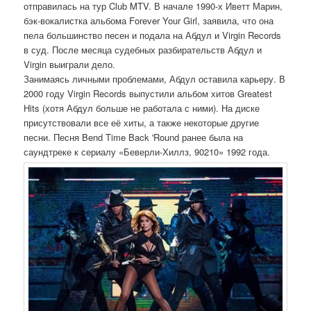
отправилась на тур Club MTV. В начале 1990-х Иветт Марин,
бэк-вокалистка альбома Forever Your Girl, заявила, что она
пела большинство песен и подала на Абдул и Virgin Records
в суд. После месяца судебных разбирательств Абдул и
Virgin выиграли дело.
Занимаясь личными проблемами, Абдул оставила карьеру. В
2000 году Virgin Records выпустили альбом хитов Greatest
Hits (хотя Абдул больше не работала с ними). На диске
присутствовали все её хиты, а также некоторые другие
песни. Песня Bend Time Back 'Round ранее была на
саундтреке к сериалу «Беверли-Хиллз, 90210» 1992 года.