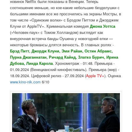
новинок Netflix были показаны в Венеции. Теперь
соотношение меньше, но кое-какие небольшие безделушки с
большими именами все же просочились на экраны Мостры, в
том числе «Одинокие волки» с Брэдом Питтом и Джорджем
Клуни от AppleTV+. Криминальная комедия
Джона Уоттса
(«Человек-паук» с Томом Холландом) выглядит как
внеурочная встреча банды Оушена у новогодней елки —
некоторые бромансы длятся вечность. В главных ролях -
Брэд Питт, Джордж Клуни, Эми Райан, Остин Абрамс,
Пурна Джаганнатан, Ричард
Кайнд, Златко Бурич, Ирина
Дубова,
Ли
нда Карола
. Хронометраж - 01:48. Премьера -
01.09.2024 (Венецианский кинофестиваль). Премьера (мир) -
18.09.2024. Цифровой релиз - 27.09.2024 (
Apple TV+
). Оценка
www.kino-nik.com
6/10