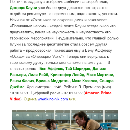
Почти что задвинув актёрские амбиции на второй план,
Джордж Клуни
уже более двух десятков лет страстно
отдаётся режиссуре - с переменным, надо сказать, успехом.
Начиная от «Охотников за сокровищами» и заканчивая
«Полночным небом» - каждой ленте Клуни всегда было что
предъявлять, пеняя на неуклюжесть и неуместность его
творческих мероприятий. Неудивительно, что главной ролью
Клуни за последнее десятилетие стала совсем другая
работа – продюсерская, принёсшая ему и Бену Аффлеку
«Оскар» за «Операцию “Арго”». Теперь они вернулись к
творческому дуэту, только слегка поменяв амплуа. В
главных ролях -
Бен Аффлек, Тай Шеридан, Дэниэл
Раньери, Лили Рэйб, Кристофер Ллойд, Макс Мартини,
Рензи Фелиз, Бриана Миддлтон, Макс Казелла, Сондра
Джеймс
. Хронометраж - 1:46. Рейтинг R. Премьера (мир) -
10.10.2021. Цифровой релиз - 07.01.2022 (
Amazon Prime
Video
).
Оценка
www.kino-nik.com
6/10