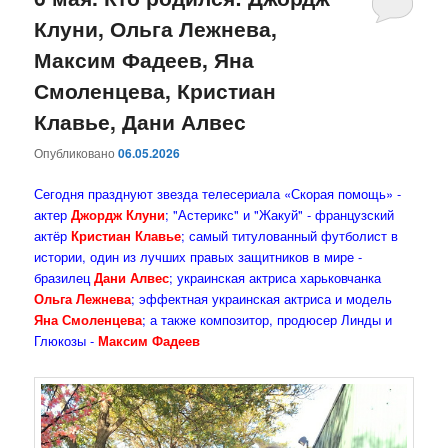
Клуни, Ольга Лежнева,
содержимому
содержимому
Максим Фадеев, Яна
Смоленцева, Кристиан
Клавье, Дани Алвес
Опубликовано
06.05.2026
Сегодня празднуют звезда телесериала «Скорая помощь» -
актер
Джордж Клуни
; "Астерикс" и "Жакуй" - французский
актёр
Кристиан Клавье
; самый титулованный футболист в
истории, один из лучших правых защитников в мире -
бразилец
Дани Алвес
; украинская актриса харьковчанка
Ольга Лежнева
;
эффектная украинская актриса и модель
Яна Смоленцева
; а также композитор, продюсер Линды и
Глюкозы -
Максим Фадеев