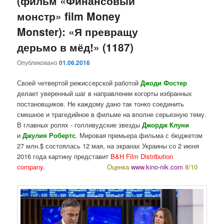
(фильм «Финансовый
монстр» film Money
Monster): «Я превращу
дерьмо в мёд!» (1187)
Опубликовано
01.06.2016
Своей четвертой режиссерской работой
Джоди Фостер
делает уверенный шаг в направлении когорты избранных
постановщиков. Не каждому дано так тонко соединить
смешное и трагедийное в фильме на вполне серьезную тему.
В главных ролях - голливудские звезды
Джордж Клуни
и
Джулия Робертс
.
Мировая премьера фильма с бюджетом
27 млн.$ состоялась 12 мая, на экранах Украины со 2 июня
2016 года картину представит
B&H Film Distribution
company
.
Оценка
www.kino-nik.com
8/10