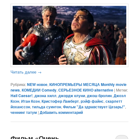
Читать далее
→
Рубрика:
NEW новое
,
КИНОПРЕМЬЕРЫ МЕСЯЦА Monthly movie
news
,
КОМЕДИИ Comedy
,
СЕРЬЕЗНОЕ КИНО alternative
|
Метки:
Hail Caesar!
,
джона хилл
,
джордж клуни
,
джош бролин
,
Джоэл
Коэн
,
Итан Коэн
,
Кристофер Ламберт
,
рэйф файнс
,
скарлетт
йоханссон
,
тильда суинтон
,
Фильм "Да здравствует Цезарь!"
,
ченнинг татум
|
Добавить комментарий
Фильм «Очень