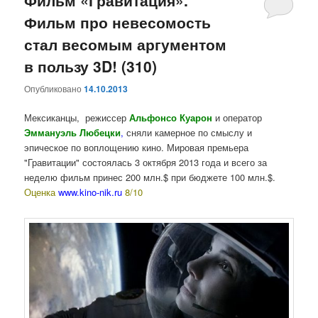
Фильм «Гравитация».
Фильм про невесомость
стал весомым аргументом
в пользу 3D! (310)
Опубликовано
14.10.2013
Мексиканцы, режиссер
Альфонсо Куарон
и оператор
Эммануэль Любецки
,
сняли камерное по смыслу и
эпическое по воплощению кино. Мировая премьера
"Гравитации" состоялась 3 октября 2013 года и всего за
неделю фильм принес 200 млн.$ при бюджете 100 млн.$.
Оценка
www.kino-nik.ru
8/10