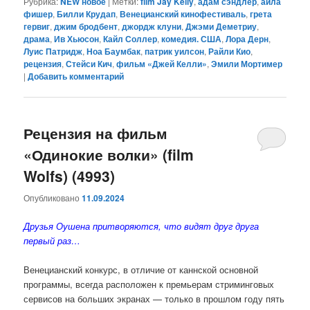
Рубрика:
NEW новое
|
Метки:
film Jay Kelly
,
адам сэндлер
,
айла
фишер
,
Билли Крудап
,
Венецианский кинофестиваль
,
грета
гервиг
,
джим бродбент
,
джордж клуни
,
Джэми Деметриу
,
драма
,
Ив Хьюсон
,
Кайл Соллер
,
комедия. США
,
Лора Дерн
,
Луис Патридж
,
Ноа Баумбак
,
патрик уилсон
,
Райли Кио
,
рецензия
,
Стейси Кич
,
фильм «Джей Келли»
,
Эмили Мортимер
|
Добавить комментарий
Рецензия на фильм
«Одинокие волки» (film
Wolfs) (4993)
Опубликовано
11.09.2024
Друзья Оушена притворяются, что видят друг друга
первый раз…
Венецианский конкурс, в отличие от каннской основной
программы, всегда расположен к премьерам стриминговых
сервисов на больших экранах — только в прошлом году пять