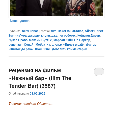
Читать далее
→
Рубрика:
NEW новое
|
Метки:
film Ticket to Paradise
,
Айзек Прист
,
Билли Лурд
,
джордж клуни
,
джулия робертс
,
Кейтлин Дивер
,
Лукас Браво
,
Максим Буттье
,
Марран Кэйн
,
Ол Паркер
,
рецензия
,
Сенайт Мебратху
,
фильм «Билет в рай»
,
фильм
«Квиток до раю»
,
Шон Линч
|
Добавить комментарий
Рецензия на фильм
«Нежный бар» (film The
Tender Bar) (3587)
Опубликовано
01.02.2022
Телемах находит Одиссея…