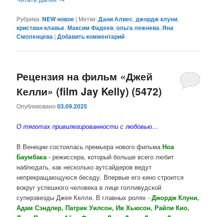
Рубрика:
NEW новое
|
Метки:
Дани Алвес
,
джордж клуни
,
кристиан клавье
,
Максим Фадеев
,
ольга лежнева
,
Яна
Смоленцева
|
Добавить комментарий
Рецензия на фильм «Джей
Келли» (film Jay Kelly) (5472)
Опубликовано
03.09.2025
О тяготах привилегированности с любовью…
В Венеции состоялась премьера нового фильма
Ноа
Баумбака
- режиссера, который больше всего любит
наблюдать, как несколько аутсайдеров ведут
непрекращающуюся беседу. Впервые его кино строится
вокруг успешного человека в лице голливудской
суперзвезды Джея Келли. В главных ролях -
Джордж Клуни,
Адам Сэндлер, Патрик Уилсон, Ив Хьюсон, Райли Кио,