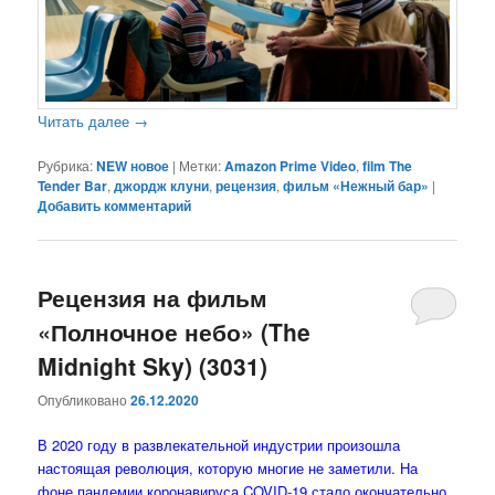
Читать далее
→
Рубрика:
NEW новое
|
Метки:
Amazon Prime Video
,
film The
Tender Bar
,
джордж клуни
,
рецензия
,
фильм «Нежный бар»
|
Добавить комментарий
Рецензия на фильм
«Полночное небо» (The
Midnight Sky) (3031)
Опубликовано
26.12.2020
В 2020 году в развлекательной индустрии произошла
настоящая революция, которую многие не заметили. На
фоне пандемии коронавируса COVID-19 стало окончательно