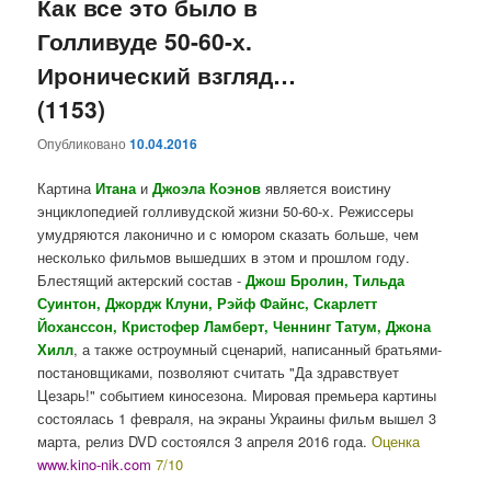
Как все это было в
Голливуде 50-60-х.
Иронический взгляд…
(1153)
Опубликовано
10.04.2016
Картина
Итана
и
Джоэла Коэнов
является воистину
энциклопедией голливудской жизни 50-60-х. Режиссеры
умудряются лаконично и с юмором сказать больше, чем
несколько фильмов вышедших в этом и прошлом году.
Блестящий актерский состав -
Джош Бролин, Тильда
Суинтон, Джордж Клуни, Рэйф Файнс, Скарлетт
Йоханссон, Кристофер Ламберт, Ченнинг Татум, Джона
Хилл
, а также остроумный сценарий, написанный братьями-
постановщиками, позволяют считать "Да здравствует
Цезарь!" событием киносезона. Мировая премьера картины
состоялась 1 февраля, на экраны Украины фильм вышел 3
марта, релиз DVD состоялся 3 апреля 2016 года.
Оценка
www.kino-nik.com
7/10