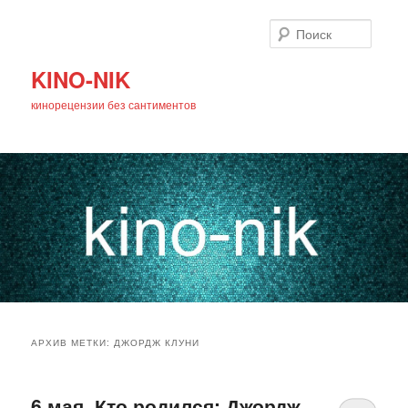
Поиск
KINO-NIK
кинорецензии без сантиментов
Главное
Перейти
Перейти
меню
АРХИВ МЕТКИ:
ДЖОРДЖ КЛУНИ
к
к
основному
дополнительному
6 мая. Кто родился: Джордж