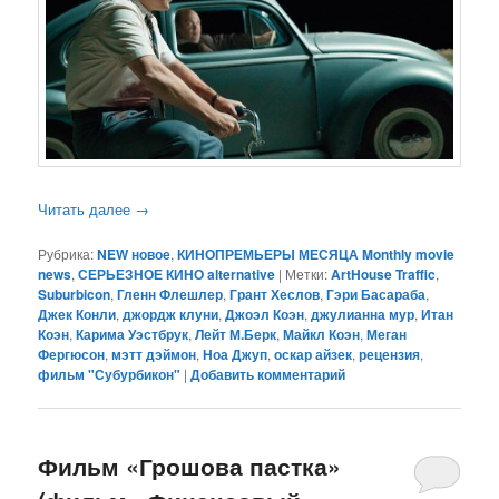
Читать далее
→
Рубрика:
NEW новое
,
КИНОПРЕМЬЕРЫ МЕСЯЦА Monthly movie
news
,
СЕРЬЕЗНОЕ КИНО alternative
|
Метки:
ArtHouse Traffic
,
Suburbicon
,
Гленн Флешлер
,
Грант Хеслов
,
Гэри Басараба
,
Джек Конли
,
джордж клуни
,
Джоэл Коэн
,
джулианна мур
,
Итан
Коэн
,
Карима Уэстбрук
,
Лейт М.Берк
,
Майкл Коэн
,
Меган
Фергюсон
,
мэтт дэймон
,
Ноа Джуп
,
оскар айзек
,
рецензия
,
фильм "Субурбикон"
|
Добавить комментарий
Фильм «Грошова пастка»