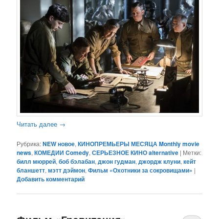
Читать далее
→
Рубрика:
NEW новое
,
КИНОПРЕМЬЕРЫ МЕСЯЦА Monthly movie
news
,
КОМЕДИИ Comedy
,
СЕРЬЕЗНОЕ КИНО alternative
|
Метки:
билл мюррей
,
боб бэлабан
,
джон гудман
,
джордж клуни
,
кейт
бланшетт
,
мэтт дэймон
,
Фильм «Охотники за сокровищами»
|
Добавить комментарий