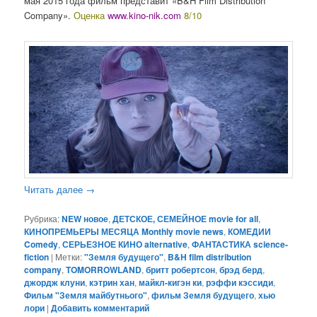
мая 2015 года фильм представит «B&H Film Distribution
Company».
Оценка
www.kino-nik.com
8/10
Читать далее
→
Рубрика:
NEW новое
,
ДЕТСКОЕ, СЕМЕЙНОЕ movie for all
,
КИНОПРЕМЬЕРЫ МЕСЯЦА Monthly movie news
,
КОМЕДИИ
Comedy
,
СЕРЬЕЗНОЕ КИНО alternative
,
ФАНТАСТИКА science-
fiction
|
Метки:
"Земля будущего"
,
B&H film distribution
company
,
TOMORROWLAND
,
бритт робертсон
,
брэд берд
,
джордж клуни
,
кэтрин хан
,
майкл-кигэн ки
,
рэффи кэссиди
,
Фильм "Земля майбутнього"
,
фильм Земля будущего
,
хью
лори
|
Добавить комментарий