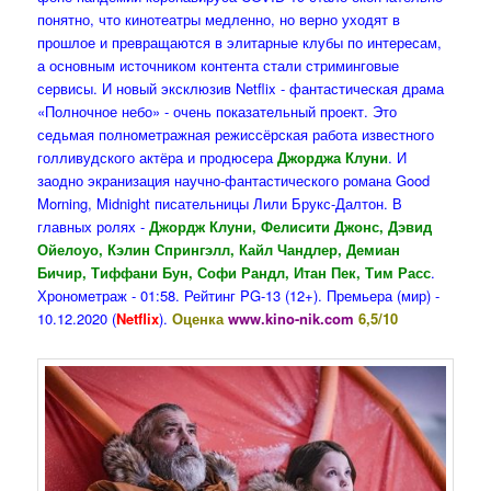
понятно, что кинотеатры медленно, но верно уходят в
прошлое и превращаются в элитарные клубы по интересам,
а основным источником контента стали стриминговые
сервисы. И новый эксклюзив Netflix - фантастическая драма
«Полночное небо» - очень показательный проект. Это
седьмая полнометражная режиссёрская работа известного
голливудского актёра и продюсера
Джорджа Клуни
. И
заодно экранизация научно-фантастического романа Good
Morning, Midnight писательницы Лили Брукс-Далтон. В
главных ролях -
Джордж Клуни, Фелисити Джонс, Дэвид
Ойелоуо, Кэлин Спрингэлл, Кайл Чандлер, Демиан
Бичир, Тиффани Бун, Софи Рандл, Итан Пек, Тим Расс
.
Хронометраж - 01:58. Рейтинг PG-13 (12+). Премьера (мир) -
10.12.2020 (
Netflix
).
Оценка
www.kino-nik.com
6,5/10