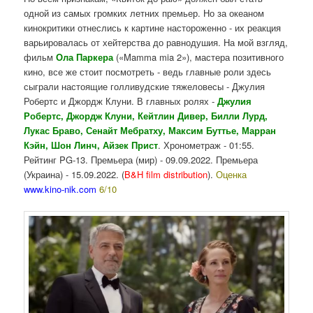
одной из самых громких летних премьер. Но за океаном
кинокритики отнеслись к картине настороженно - их реакция
варьировалась от хейтерства до равнодушия. На мой взгляд,
фильм
Ола Паркера
(«Mamma mia 2»), мастера позитивного
кино, все же стоит посмотреть - ведь главные роли здесь
сыграли настоящие голливудские тяжеловесы - Джулия
Робертс и Джордж Клуни. В главных ролях -
Джулия
Робертс, Джордж Клуни, Кейтлин Дивер, Билли Лурд,
Лукас Браво, Сенайт Мебратху, Максим Буттье, Марран
Кэйн, Шон Линч, Айзек Прист
. Хронометраж - 01:55.
Рейтинг PG-13. Премьера (мир) - 09.09.2022. Премьера
(Украина) - 15.09.2022. (
B&H film distribution
).
Оценка
www.kino-nik.com
6/10