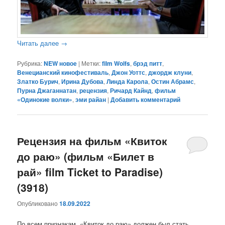
Читать далее
→
Рубрика:
NEW новое
|
Метки:
film Wolfs
,
брэд питт
,
Венецианский кинофестиваль
,
Джон Уоттс
,
джордж клуни
,
Златко Бурич
,
Ирина Дубова
,
Линда Карола
,
Остин Абрамс
,
Пурна Джаганнатан
,
рецензия
,
Ричард Кайнд
,
фильм
«Одинокие волки»
,
эми райан
|
Добавить комментарий
Рецензия на фильм «Квиток
до раю» (фильм «Билет в
рай» film Ticket to Paradise)
(3918)
Опубликовано
18.09.2022
По всем признакам, «Квиток до раю» должен был стать