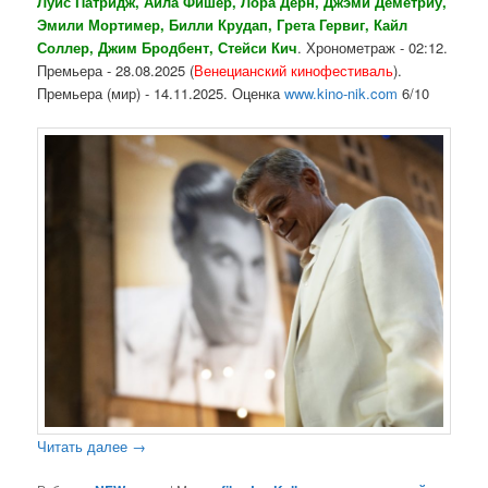
Луис Патридж, Айла Фишер, Лора Дерн, Джэми Деметриу,
Эмили Мортимер, Билли Крудап, Грета Гервиг, Кайл
Соллер, Джим Бродбент, Стейси Кич
. Хронометраж - 02:12.
Премьера - 28.08.2025 (
Венецианский кинофестиваль
).
Премьера (мир) - 14.11.2025. Оценка
www.kino-nik.com
6/10
Читать далее
→