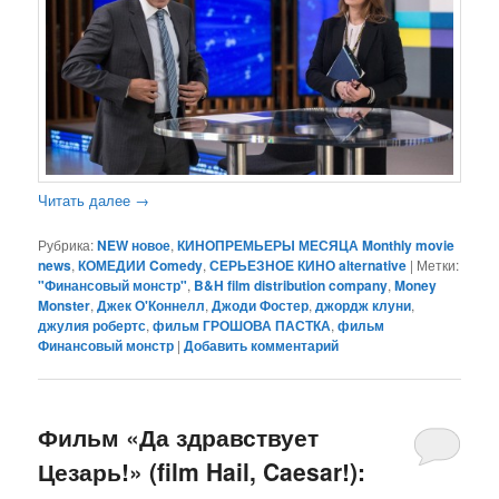
Читать далее
→
Рубрика:
NEW новое
,
КИНОПРЕМЬЕРЫ МЕСЯЦА Monthly movie
news
,
КОМЕДИИ Comedy
,
СЕРЬЕЗНОЕ КИНО alternative
|
Метки:
"Финансовый монстр"
,
B&H film distribution company
,
Money
Monster
,
Джек О'Коннелл
,
Джоди Фостер
,
джордж клуни
,
джулия робертс
,
фильм ГРОШОВА ПАСТКА
,
фильм
Финансовый монстр
|
Добавить комментарий
Фильм «Да здравствует
Цезарь!» (film Hail, Caesar!):