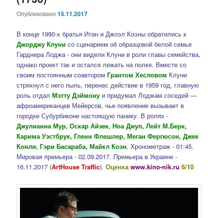
Опубликовано
15.11.2017
В конце 1990-х братья Итан и Джоэл Коэны обратились к
Джорджу Клуни
со сценарием об образцовой белой семье
Гарднера Лоджа - они видели Клуни в роли главы семейства,
однако проект так и остался лежать на полке. Вместе со
своим постоянным соавтором
Грантом Хесловом
Клуни
стряхнул с него пыль, перенес действие в 1959 год, главную
роль отдал
Мэтту Дэймону
и придумал Лоджам соседей —
афроамериканцев Мейерсов, чье появление вызывает в
городке Субурбиконе настоящую панику. В ролях -
Джулианна Мур, Оскар Айзек, Ноа Джуп, Лейт М.Берк,
Карима Уэстбрук, Гленн Флешлер, Меган Фергюсон, Джек
Конли, Гэри Басараба, Майкл Коэн
. Хронометраж - 01:45.
Мировая премьера - 02.09.2017. Премьера в Украине -
16.11.2017 (
ArtHouse Traffic
).
Оценка
www.kino-nik.ru
6/10