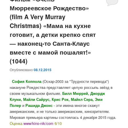
Мюрреевское Рождество»
(film A Very Murray
Christmas) «Мама на кухне
готовит, а детки крепко спят
— наконец-то Санта-Клаус
вместе с мамой пошалят!»
(1044)
Опубликовано
08.12.2015
София Коппола
(Оскар-2003 за "Трудности перевода")
накануне Рождества представляет целую россыпь звёзд в
своем музыкальном фильме.
Билл Мюррей, Джордж
Клуни, Майли Сайрус, Крис Рок, Майкл Сера, Эми
Полер
и
Рашида Джонс
- эти имена многое скажут
американским, и не только американским, кинозрителям.
Мировая премьера картины состоялась 4 декабря 2015 года.
Оценка
www/kino-nik/com
6/10