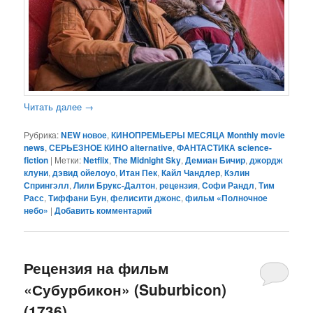
Читать далее
→
Рубрика:
NEW новое
,
КИНОПРЕМЬЕРЫ МЕСЯЦА Monthly movie
news
,
СЕРЬЕЗНОЕ КИНО alternative
,
ФАНТАСТИКА science-
fiction
|
Метки:
Netflix
,
The Midnight Sky
,
Демиан Бичир
,
джордж
клуни
,
дэвид ойелоуо
,
Итан Пек
,
Кайл Чандлер
,
Кэлин
Спрингэлл
,
Лили Брукс-Далтон
,
рецензия
,
Софи Рандл
,
Тим
Расс
,
Тиффани Бун
,
фелисити джонс
,
фильм «Полночное
небо»
|
Добавить комментарий
Рецензия на фильм
«Субурбикон» (Suburbicon)
(1736)