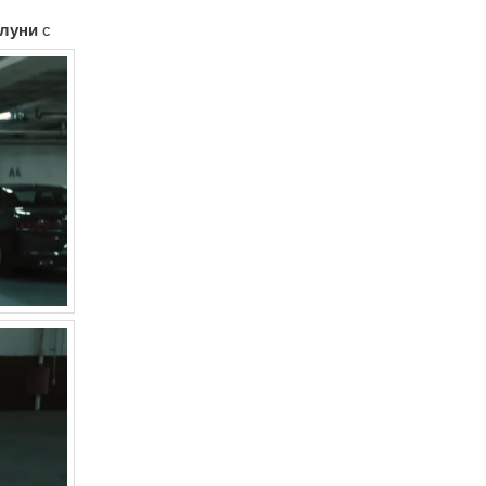
луни
с