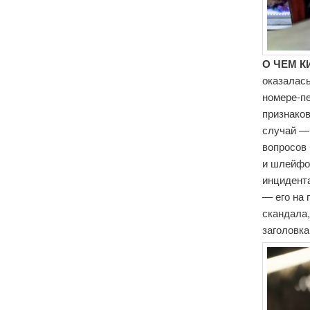
О ЧЕМ К
оказалась
номере-пе
признаков
случай —
вопросов
и шлейфо
инцидента
— его на 
скандала
заголовк