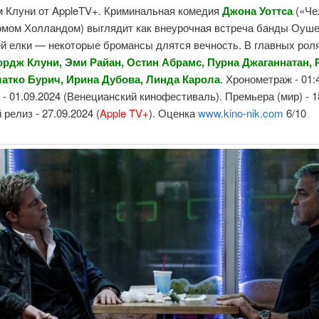
 Клуни от AppleTV+. Криминальная комедия
Джона Уоттса
(«Че
Томом Холландом) выглядит как внеурочная встреча банды Оуше
ей елки — некоторые бромансы длятся вечность. В главных рол
ордж Клуни, Эми Райан, Остин Абрамс, Пурна Джаганнатан,
латко Бурич, Ирина Дубова,
Ли
нда Карола
. Хронометраж - 01:
- 01.09.2024 (Венецианский кинофестиваль). Премьера (мир) - 1
релиз - 27.09.2024 (
Apple TV+
). Оценка
www.kino-nik.com
6/10