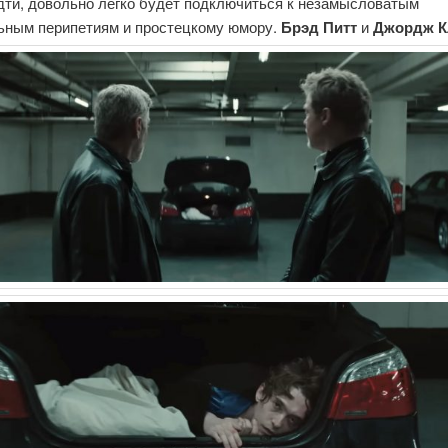
идти, довольно легко будет подключиться к незамысловатым
ьным перипетиям и простецкому юмору.
Брэд Питт
и
Джордж К