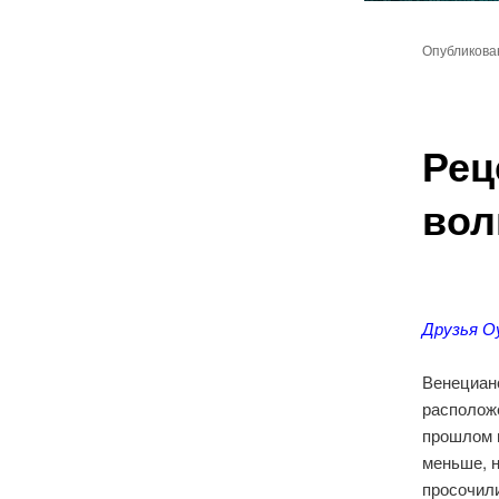
Главное
Перейт
меню
Опубликов
к
основн
Рец
содер
волк
Друзья О
Венецианс
располож
прошлом г
меньше, 
просочил