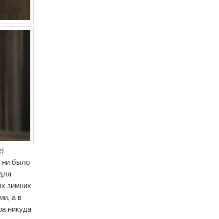
е)
о ни было
для
ых зимних
ми, а в
ра никуда