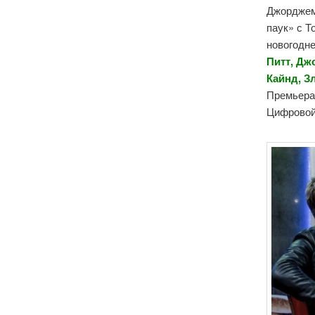
Джорджем
паук» с 
новогодн
Питт, Дж
Кайнд, З
Премьера 
Цифровой 