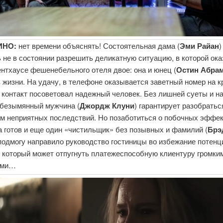
ИНО:
нет времени объяснять! Состоятельная дама (
Эми Райан
)
 не в состоянии разрешить деликатную ситуацию, в которой ока
нтхаусе фешенебельного отеля двое: она и юнец (
Остин Абра
 жизни. На удачу, в телефоне оказывается заветный номер на к
 контакт посоветовал надежный человек. Без лишней суеты и 
 безымянный мужчина (
Джордж Клуни
) гарантирует разобратьс
м неприятных последствий. Но позаботиться о побочных эффе
 готов и еще один «чистильщик» без позывных и фамилий (
Брэ
подмогу направило руководство гостиницы во избежание потенц
, который может отпугнуть платежеспособную клиентуру громки
ами…