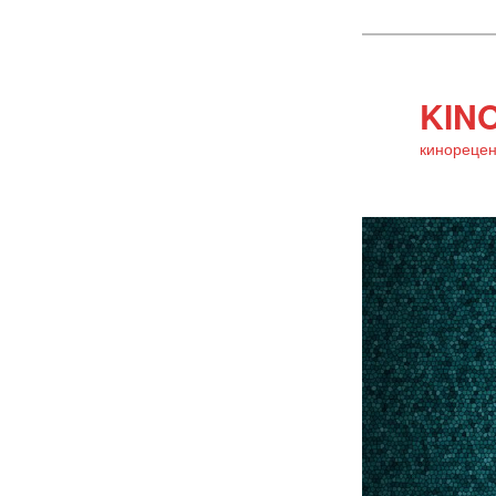
KINO
кинорецен