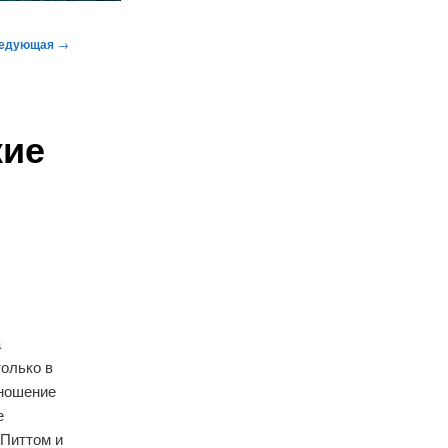
едующая
→
кие
а
олько в
тношение
е
 Питтом и