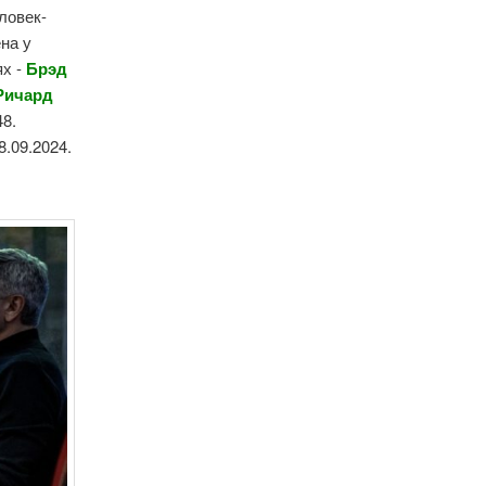
ловек-
на у
ях -
Брэд
 Ричард
48.
8.09.2024.