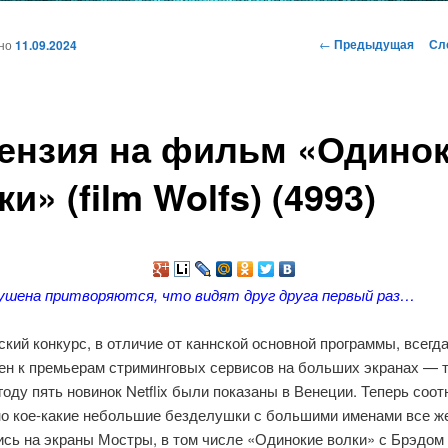
и
Навигация
←
Предыдущая
Сл
ано
11.09.2024
по
записям
ому
ензия на фильм «Одино
жимому
и» (film Wolfs) (4993)
ушена притворяются, что видят друг друга первый раз…
кий конкурс, в отличие от каннской основной программы, всегд
ен к премьерам стриминговых сервисов на больших экранах — т
оду пять новинок Netflix были показаны в Венеции. Теперь соо
но кое-какие небольшие безделушки с большими именами все ж
ись на экраны Мостры, в том числе «Одинокие волки» с Брэдом