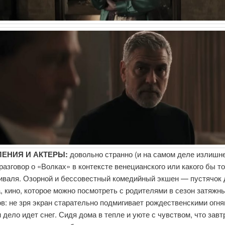
ЕНИЯ И АКТЕРЫ:
довольно странно (и на самом деле излишн
разговор о «Волках» в контексте венецианского или какого бы т
иваля. Озорной и бессовестный комедийный экшен — пустячок 
, кино, которое можно посмотреть с родителями в сезон затяжн
в: не зря экран старательно подмигивает рождественскими огня
и дело идет снег. Сидя дома в тепле и уюте с чувством, что завт