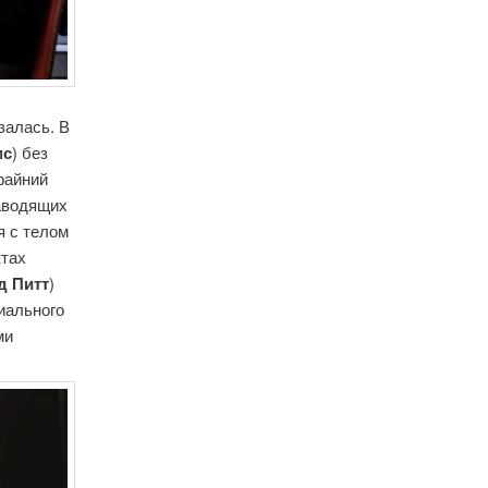
залась. В
мс
) без
райний
наводящих
я с телом
ктах
д Питт
)
иального
ми