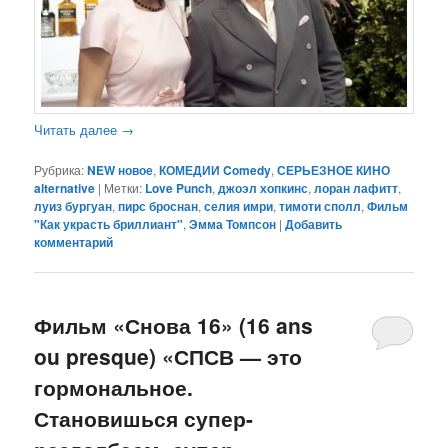
Читать далее
→
Рубрика:
NEW новое
,
КОМЕДИИ Comedy
,
СЕРЬЕЗНОЕ КИНО
alternative
|
Метки:
Love Punch
,
джоэл хопкинс
,
лоран лафитт
,
луиз бургуан
,
пирс броснан
,
селия имри
,
тимоти сполл
,
Фильм
"Как украсть бриллиант"
,
Эмма Томпсон
|
Добавить
комментарий
Фильм «Снова 16» (16 ans
ou presque) «СПСВ — это
гормональное.
Становишься супер-