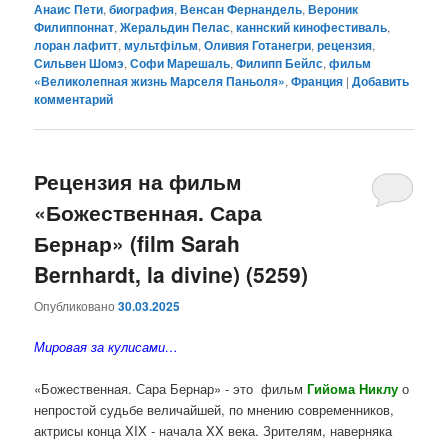
Анаис Пети
,
биография
,
Венсан Фернандель
,
Вероник
Филиппоннат
,
Жеральдин Пелас
,
каннский кинофестиваль
,
лоран лафитт
,
мультфільм
,
Оливия Готанегри
,
рецензия
,
Сильвен Шомэ
,
Софи Марешаль
,
Филипп Бейлс
,
фильм
«Великолепная жизнь Марселя Паньоля»
,
Франция
|
Добавить
комментарий
Рецензия на фильм
«Божественная. Сара
Бернар» (film Sarah
Bernhardt, la divine) (5259)
Опубликовано
30.03.2025
Мировая за кулисами…
«Божественная. Сара Бернар» - это фильм
Гийома Никлу
о
непростой судьбе величайшей, по мнению современников,
актрисы конца XIX - начала XX века. Зрителям, наверняка