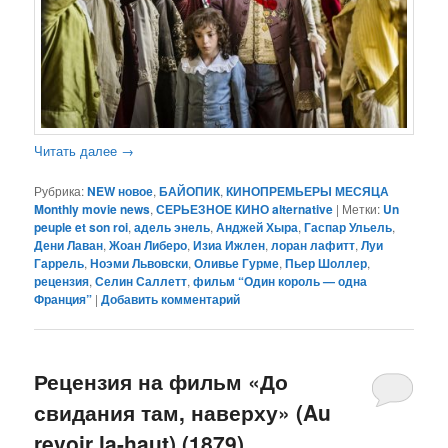
Читать далее
→
Рубрика:
NEW новое
,
БАЙОПИК
,
КИНОПРЕМЬЕРЫ МЕСЯЦА
Monthly movie news
,
СЕРЬЕЗНОЕ КИНО alternative
|
Метки:
Un
peuple et son roi
,
адель энель
,
Анджей Хыра
,
Гаспар Ульель
,
Дени Лаван
,
Жоан Либеро
,
Изиа Ижлен
,
лоран лафитт
,
Луи
Гаррель
,
Ноэми Львовски
,
Оливье Гурме
,
Пьер Шоллер
,
рецензия
,
Селин Саллетт
,
фильм “Один король — одна
Франция”
|
Добавить комментарий
Рецензия на фильм «До
свидания там, наверху» (Au
revoir la-haut) (1879)