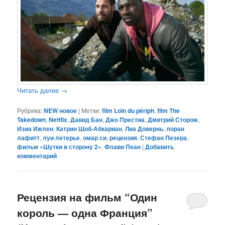
Читать далее
→
Рубрика:
NEW новое
|
Метки:
film Loin du périph
,
film The
Takedown
,
Netflix
,
Давид Бан
,
Джо Престиа
,
Дмитрий Сторож
,
Изиа Ижлен
,
Катрин Шоб-Абкариан
,
Лиа Довернь
,
лоран
лафитт
,
луи летерье
,
омар си
,
рецензия
,
Стефан Пезера
,
фильм «Шутки в сторону 2»
,
Флави Пеан
|
Добавить
комментарий
Рецензия на фильм “Один
король — одна Франция”