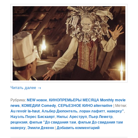
Читать далее
→
Рубрика:
NEW новое
,
КИНОПРЕМЬЕРЫ МЕСЯЦА Monthly movie
news
,
КОМЕДИИ Comedy
,
СЕРЬЕЗНОЕ КИНО alternative
|
Метки:
Au revoir la-haut
,
Альбер Дюпонтель
,
лоран лафитт
,
наверху"
,
Науэль Перес Бискаярт
,
Нильс Ареструп
,
Пьер Леметр
,
рецензия
,
фильм "До свидания там
,
фильм До свидания там
наверху
,
Эмили Декенн
|
Добавить комментарий