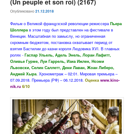
(Un peuple et son roi) (2167)
Опубликовано
21.12.2018
Фильм о Великой французской революции режиссера
Пьера
Шоллера
в этом году был представлен на фестивале в
Венеции. Масштабная по замыслу, но ограниченная
скромным бюджетом, постановка охватывает период от
взятия Бастилии до казни короля Людовика XVI. В главных
ролях -
Гаспар Ульель, Адель Энель, Лоран Лафитт,
Оливье Гурме, Луи Гаррель, Изиа Ижлен, Ноэми
Львовски, Селин Саллетт, Дени Лаван, Жоан Либеро,
Анджей Хыра
. Хронометраж – 02:01. Мировая премьера –
07.09.2018. Премьера (РФ) – 06.12.2018.
Оценка
www.kino-
nik.ru
6/10