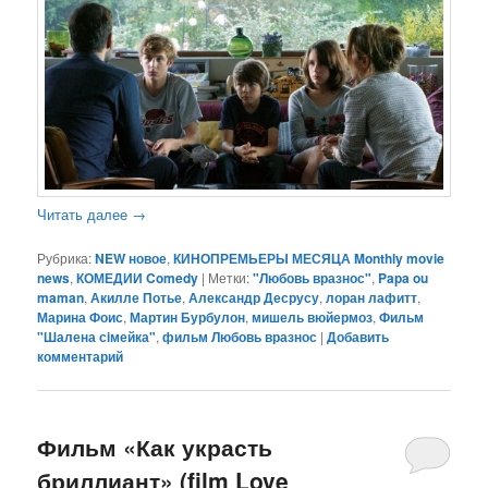
Читать далее
→
Рубрика:
NEW новое
,
КИНОПРЕМЬЕРЫ МЕСЯЦА Monthly movie
news
,
КОМЕДИИ Comedy
|
Метки:
"Любовь вразнос"
,
Papa ou
maman
,
Акилле Потье
,
Александр Десрусу
,
лоран лафитт
,
Марина Фоис
,
Мартин Бурбулон
,
мишель вюйермоз
,
Фильм
"Шалена сiмейка"
,
фильм Любовь вразнос
|
Добавить
комментарий
Фильм «Как украсть
бриллиант» (film Love