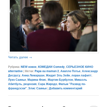
Читать далее
→
Рубрика:
NEW новое
,
КОМЕДИИ Comedy
,
СЕРЬЕЗНОЕ КИНО
alternative
|
Метки:
Papa ou maman 2
,
Акилле Потье
,
Александр
Десрусу
,
Анна Лемаршан
,
Жюдит Эль Зейн
,
лоран лафитт
,
Луиз Саинье
,
Марина Фоис
,
Мартин Бурбулон
,
Микаэль
Абитбуль
,
рецензия
,
Сара Жиродо
,
Фильм "Развод по-
французски"
,
Элис Саинье
|
Добавить комментарий