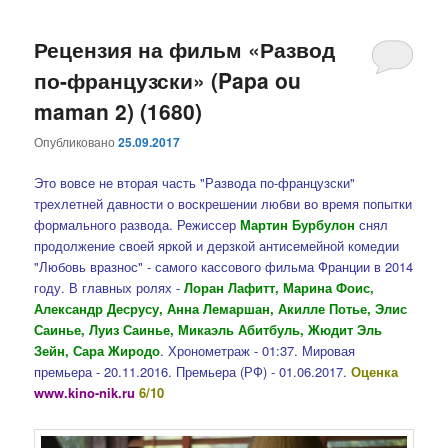
Рецензия на фильм «Развод
по-французски» (Papa ou
maman 2) (1680)
Опубликовано
25.09.2017
Это вовсе не вторая часть "Развода по-французски"
трехлетней давности о воскрешении любви во время попытки
формального развода. Режиссер
Мартин Бурбулон
снял
продолжение своей яркой и дерзкой антисемейной комедии
"Любовь вразнос" - самого кассового фильма Франции в 2014
году. В главных ролях -
Лоран Лафитт, Марина Фоис,
Александр Десрусу, Анна Лемаршан, Акилле Потье, Элис
Саинье, Луиз Саинье, Микаэль Абитбуль, Жюдит Эль
Зейн, Сара Жиродо
. Хронометраж - 01:37. Мировая
премьера - 20.11.2016. Премьера (РФ) - 01.06.2017.
Оценка
www.kino-nik.ru
6/10