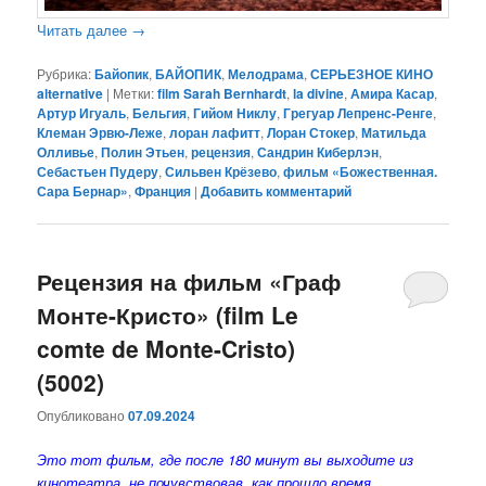
Читать далее
→
Рубрика:
Байопик
,
БАЙОПИК
,
Мелодрама
,
СЕРЬЕЗНОЕ КИНО
alternative
|
Метки:
film Sarah Bernhardt
,
la divine
,
Амира Касар
,
Артур Игуаль
,
Бельгия
,
Гийом Никлу
,
Грегуар Лепренс-Ренге
,
Клеман Эрвю-Леже
,
лоран лафитт
,
Лоран Стокер
,
Матильда
Олливье
,
Полин Этьен
,
рецензия
,
Сандрин Киберлэн
,
Себастьен Пудеру
,
Сильвен Крёзево
,
фильм «Божественная.
Сара Бернар»
,
Франция
|
Добавить комментарий
Рецензия на фильм «Граф
Монте-Кристо» (film Le
comte de Monte-Cristo)
(5002)
Опубликовано
07.09.2024
Это тот фильм, где после 180 минут вы выходите из
кинотеатра, не почувствовав, как прошло время…