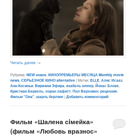
Читать далее
→
Рубрика:
NEW новое
,
КИНОПРЕМЬЕРЫ МЕСЯЦА Monthly movie
news
,
СЕРЬЕЗНОЕ КИНО alternative
|
Метки:
ELLE
,
Алис Исааз
,
Анн Косиньи
,
Виржини Эфира
,
изабель юппер
,
Йонас Блоке
,
Кристиан Беркель
,
лоран лафитт
,
Пол Верховен
,
рецензия
,
Фильм "Она"
,
шарль берлинг
|
Добавить комментарий
Фильм «Шалена сiмейка»
(фильм «Любовь вразнос»