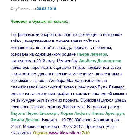
Опубликовано
28.03.2018
Человек в бумажной маске...
По-французски очаровательная трагикомедия о ветеранах
войны, вынужденных в мирное время пойти на
мошенничество, чтобы навсегда порвать с прошлым,
основана на одноименном романе
Пьера Леметра
,
вышедшем в 2012 году. Режиссёру
Альберу Дюпонтелю
пришлось переписать сценарий 13 раз, прежде чем автор
книги остался доволен всеми изменениями, внесенными в
его сюжет. На роль Альбера Маллара изначально
планировался бельгийский актер и режиссер Були Ланнерс,
однако из-за смещения графика съемок в последний момент
он вынужден был выйти из проекта. Образовавшуюся брешь
пришлось закрыть самому Дюпонтелю. В главных ролях:
Науэль Перес Бискаярт, Лоран Лафитт, Нильс Ареструп,
Эмили Декенн
. Бюджет - 19 750 000 евро. Хронометраж -
01:57. Мировая премьера - 27.07.2017. Премьера (РФ) -
15.03.2018.
Оценка
www.kino-nik.ru
7/10