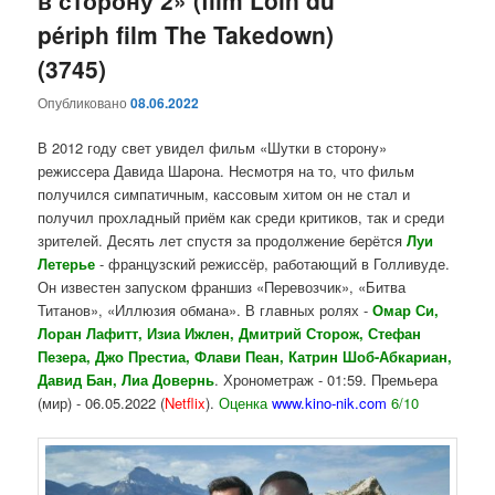
périph film The Takedown)
(3745)
Опубликовано
08.06.2022
В 2012 году свет увидел фильм «Шутки в сторону»
режиссера Давида Шарона. Несмотря на то, что фильм
получился симпатичным, кассовым хитом он не стал и
получил прохладный приём как среди критиков, так и среди
зрителей. Десять лет спустя за продолжение берётся
Луи
Летерье
- французский режиссёр, работающий в Голливуде.
Он известен запуском франшиз «Перевозчик», «Битва
Титанов», «Иллюзия обмана». В главных ролях -
Омар Си,
Лоран Лафитт, Изиа Ижлен, Дмитрий Сторож, Стефан
Пезера, Джо Престиа, Флави Пеан, Катрин Шоб-Абкариан,
Давид Бан, Лиа Довернь
. Хронометраж - 01:59. Премьера
(мир) - 06.05.2022 (
Netflix
).
Оценка
www.kino-nik.com
6/10