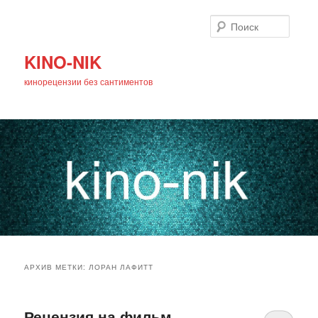
Поиск
KINO-NIK
кинорецензии без сантиментов
Главное
Перейти
Перейти
меню
АРХИВ МЕТКИ:
ЛОРАН ЛАФИТТ
к
к
основному
дополнительному
Рецензия на фильм