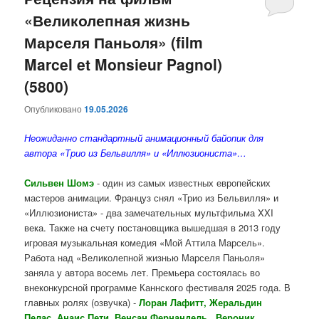
«Великолепная жизнь
содержимому
содержимому
Марселя Паньоля» (film
Marcel et Monsieur Pagnol)
(5800)
Опубликовано
19.05.2026
Неожиданно стандартный анимационный байопик для
автора «Трио из Бельвилля» и «Иллюзиониста»…
Сильвен Шомэ
- один из самых известных европейских
мастеров анимации. Француз снял «Трио из Бельвилля» и
«Иллюзиониста» - два замечательных мультфильма XXI
века. Также на счету постановщика вышедшая в 2013 году
игровая музыкальная комедия «Мой Аттила Марсель».
Работа над «Великолепной жизнью Марселя Паньоля»
заняла у автора восемь лет. Премьера состоялась во
внеконкурсной программе Каннского фестиваля 2025 года. В
главных ролях (озвучка) -
Лоран Лафитт, Жеральдин
Пелас, Анаис Пети, Венсан Фернандель, Вероник