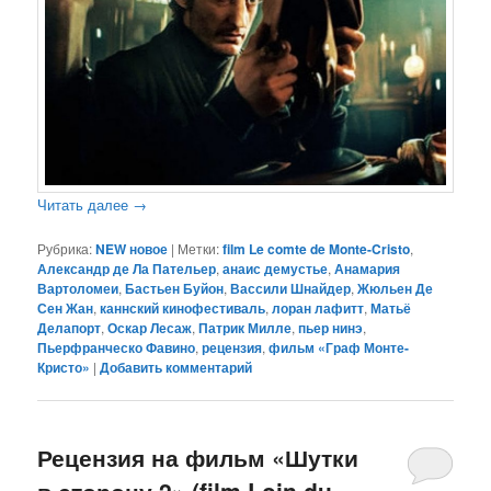
Читать далее
→
Рубрика:
NEW новое
|
Метки:
film Le comte de Monte-Cristo
,
Александр де Ла Пательер
,
анаис демустье
,
Анамария
Вартоломеи
,
Бастьен Буйон
,
Вассили Шнайдер
,
Жюльен Де
Сен Жан
,
каннский кинофестиваль
,
лоран лафитт
,
Матьё
Делапорт
,
Оскар Лесаж
,
Патрик Милле
,
пьер нинэ
,
Пьерфранческо Фавино
,
рецензия
,
фильм «Граф Монте-
Кристо»
|
Добавить комментарий
Рецензия на фильм «Шутки
в сторону 2» (film Loin du