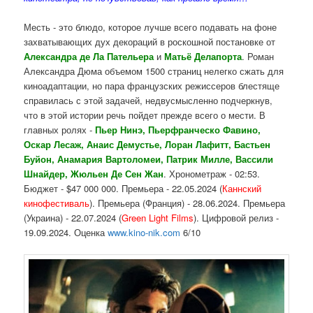
Месть - это блюдо, которое лучше всего подавать на фоне
захватывающих дух декораций в роскошной постановке от
Александра де Ла Пательера
и
Матьё
Делапорта
. Роман
Александра Дюма объемом 1500 страниц нелегко сжать для
киноадаптации, но пара французских режиссеров блестяще
справилась с этой задачей, недвусмысленно подчеркнув,
что в этой истории речь пойдет прежде всего о мести. В
главных ролях -
Пьер Нинэ, Пьерфранческо Фавино,
Оскар Лесаж, Анаис Демустье, Лоран Лафитт, Бастьен
Буйон, Анамария Вартоломеи, Патрик Милле, Вассили
Шнайдер,
Жюльен Де Сен Жан
. Хронометраж - 02:53.
Бюджет - $47 000 000. Премьера - 22.05.2024 (
Каннский
кинофестиваль
). Премьера (Франция) - 28.06.2024. Премьера
(Украина) - 22.07.2024 (
Green Light Films
). Цифровой релиз -
19.09.2024. Оценка
www.kino-nik.com
6/10