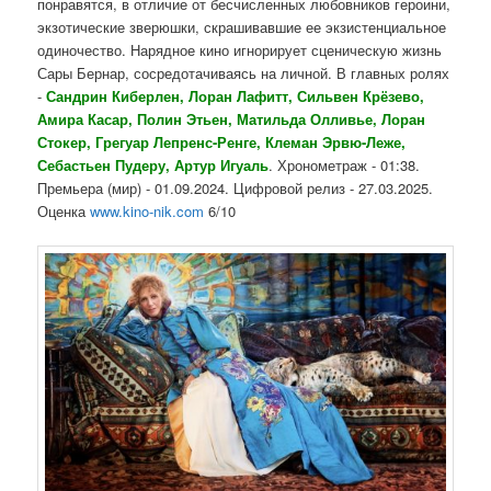
понравятся, в отличие от бесчисленных любовников героини,
экзотические зверюшки, скрашивавшие ее экзистенциальное
одиночество. Нарядное кино игнорирует сценическую жизнь
Сары Бернар, сосредотачиваясь на личной. В главных ролях
-
Сандрин Киберлен, Лоран Лафитт, Сильвен Крёзево,
Амира Касар, Полин Этьен, Матильда Олливье, Лоран
Стокер, Грегуар Лепренс-Ренге, Клеман Эрвю-Леже,
Себастьен Пудеру, Артур Игуаль
. Хронометраж - 01:38.
Премьера (мир) - 01.09.2024. Цифровой релиз - 27.03.2025.
Оценка
www.kino-nik.com
6/10