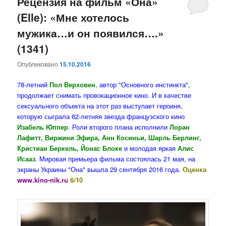
Рецензия на фильм «Она»
(Elle): «Мне хотелось
мужика…и он появился….»
(1341)
Опубликовано
15.10.2016
78-летний
Пол Верховен
, автор "Основного инстинкта",
продолжает снимать провокационное кино. И в качестве
сексуального объекта на этот раз выступает героиня,
которую сыграла 62-летняя звезда французского кино
Изабель Юппер
. Роли второго плана исполнили
Лоран
Лафитт, Виржини Эфира, Анн Косиньи, Шарль Берлинг,
Кристиан Беркель, Йонас Блоке
и молодая яркая
Алис
Исааз
. Мировая премьера фильма состоялась 21 мая, на
экраны Украины "Она" вышла 29 сентября 2016 года.
Оценка
www.kino-nik.ru
6/10