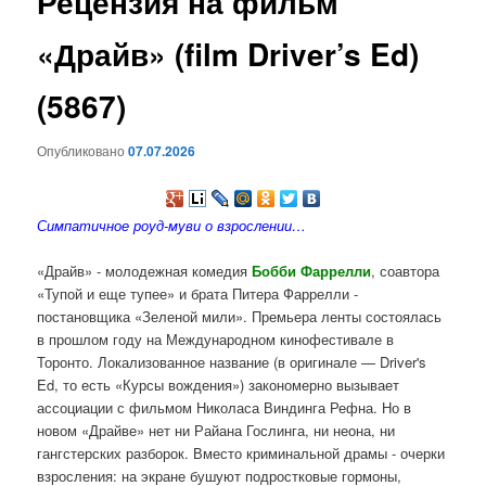
Рецензия на фильм
содержимому
«Драйв» (film Driver’s Ed)
(5867)
Опубликовано
07.07.2026
Симпатичное роуд-муви о взрослении…
«Драйв» - молодежная комедия
Бобби Фаррелли
, соавтора
«Тупой и еще тупее» и брата Питера Фаррелли -
постановщика «Зеленой мили». Премьера ленты состоялась
в прошлом году на Международном кинофестивале в
Торонто. Локализованное название (в оригинале — Driver's
Ed, то есть «Курсы вождения») закономерно вызывает
ассоциации с фильмом Николаса Виндинга Рефна. Но в
новом «Драйве» нет ни Райана Гослинга, ни неона, ни
гангстерских разборок. Вместо криминальной драмы - очерки
взросления: на экране бушуют подростковые гормоны,