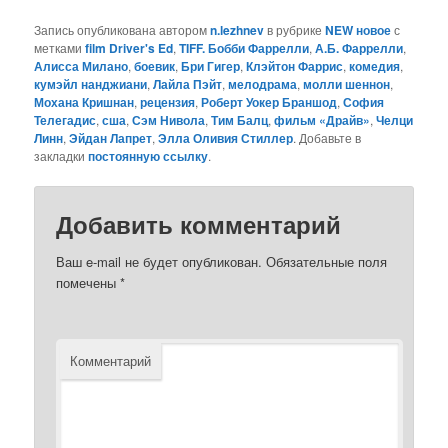
Запись опубликована автором
n.lezhnev
в рубрике
NEW новое
с
метками
film Driver's Ed
,
TIFF. Бобби Фаррелли
,
А.Б. Фаррелли
,
Алисса Милано
,
боевик
,
Бри Гигер
,
Клэйтон Фаррис
,
комедия
,
кумэйл нанджиани
,
Лайла Пэйт
,
мелодрама
,
молли шеннон
,
Мохана Кришнан
,
рецензия
,
Роберт Уокер Браншод
,
София
Телегадис
,
сша
,
Сэм Нивола
,
Тим Балц
,
фильм «Драйв»
,
Челци
Линн
,
Эйдан Лапрет
,
Элла Оливия Стиллер
. Добавьте в
закладки
постоянную ссылку
.
Добавить комментарий
Ваш e-mail не будет опубликован.
Обязательные поля
помечены
*
Комментарий