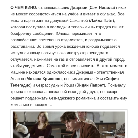
О ЧЕМ КИНО:
старшеклассник Джереми (
Сэм Нивола
) никак
не может сосредоточиться на учёбе и витает в облаках. Все
мысли парня заняты девушкой Самантой (
Лайла Пэйт
),
которая поступила в колледж и теперь лишь изредка пишет
бойфренду сообщения. Юноша переживает, что
возлюбленная постепенно отдаляется, и раздумывает о
расставании. Во время урока вождения юноша поддаётся
импульсивному порыву: пока инструктор ненадолго
отлучается, нажимает на газ и отправляется в другой город,
чтобы увидеться с Самантой и все пояснить. В этот момент в
машине находятся одноклассники Джереми - ответственная
Апарна (
Мохана Кришнан
), пессимистичная Эви (
София
Телегадис
) и безрассудный Йоши (
Эйдан Лапрет
). Поначалу
троица шокирована внезапной выходкой друга, но вскоре
решает поддержать безнадёжного романтика и составить ему
компанию в поездке…