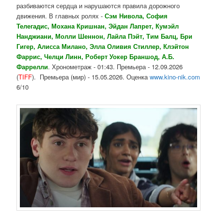
разбиваются сердца и нарушаются правила дорожного
движения. В главных ролях -
Сэм Нивола, София
Телегадис, Мохана Кришнан, Эйдан Лапрет, Кумэйл
Нанджиани, Молли Шеннон, Лайла Пэйт, Тим Балц, Бри
Гигер, Алисса Милано, Элла Оливия Стиллер, Клэйтон
Фаррис, Челци Линн, Роберт Уокер Браншод, А.Б.
Фаррелли
. Хронометраж - 01:43. Премьера - 12.09.2026
(
TIFF
). Премьера (мир) - 15.05.2026. Оценка
www.kino-nik.com
6/10