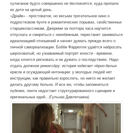
хулиганов будто совершенно не беспокоятся, куда пропали
их дети на целый день.
«Драйв» - простоватое, но весьма трогательное кино о
подростковом бунте и романтических порывах, свойственных
старшеклассникам. Джереми за полтора часа научится
отпускать и смиряться с неизбежным, перестанет заниматься
идеализацией отношений и начнет думать прежде всего о
личной самореализации. Бобби Фаррелли удаётся набросать
шероховатый, но узнаваемый портрет юности - времени,
когда хочется рисковать и не думать о последствиях. Надо
отдать должное режиссёру: история избегает чёрно-белых
красок и осуждающей интонации: у молодых людей нет
инструкции, как правильно взрослеть, но никто не желает
делать другому больно. И все же, чтобы запомниться
публике, ленте недостает структурированного сценария и
оригинальных идей…(Гульназ Давлетшина)