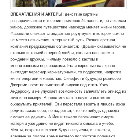
ВПЕЧАТЛЕНИЯ И АКТЕРЫ:
действие картины
разворачивается в течение примерно 24 часов, и, по лекалам
жанра, дорожное путешествие навсегда меняет жизни героев.
Фаррелли снимает стандартное роуд-муви, в котором важно
не место назначения, а тернистый путь. Разношерстная
компания предсказуемо сближается: «Драйв» оказывается не
столько историей о первой любви, сколько пассажем о
рождении дружбы. Фильму повезло с кастом и
многогранными персонажами. Если взрослые на экране
выглядят чересчур карикатурными, то подростки, напротив,
кипят энергией и живостью. Синефил и будущий режиссер
Джереми носит вельветовый пиджак под стать Уэсу
Андерсону и не упускает возможность запечатлеть эпизод из
жизни на камеру. Апарна мечтает о науке и пытается
образумить приятелей. Эви перестала верить в любовь из-за
родительских ссор, но надеется, что кто-нибудь однажды
сможет ее удивить. А Йоши тяжело переживает смерть
матери и уже давно не видит никакого смысла в учебе.
Мечты, секреты и страхи будут озвучены, и, кажется,
впервые за долгое время четверо подростков получают