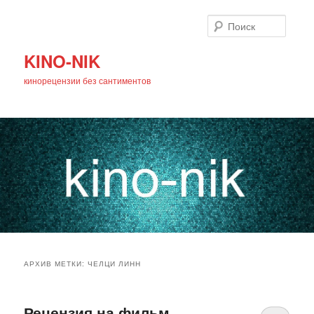
Поиск
KINO-NIK
кинорецензии без сантиментов
Главное
Перейти
Перейти
меню
АРХИВ МЕТКИ:
ЧЕЛЦИ ЛИНН
к
к
основному
дополнительному
Рецензия на фильм