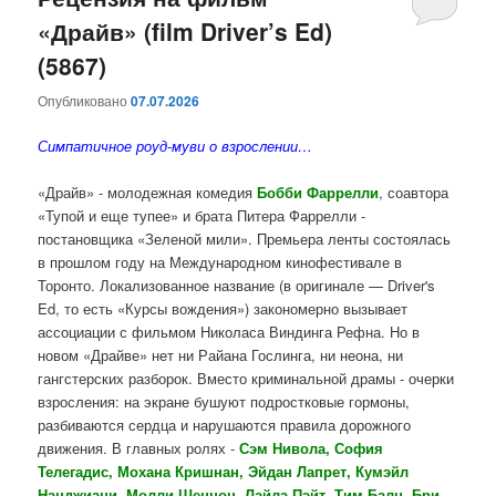
«Драйв» (film Driver’s Ed)
содержимому
содержимому
(5867)
Опубликовано
07.07.2026
Симпатичное роуд-муви о взрослении…
«Драйв» - молодежная комедия
Бобби Фаррелли
, соавтора
«Тупой и еще тупее» и брата Питера Фаррелли -
постановщика «Зеленой мили». Премьера ленты состоялась
в прошлом году на Международном кинофестивале в
Торонто. Локализованное название (в оригинале — Driver's
Ed, то есть «Курсы вождения») закономерно вызывает
ассоциации с фильмом Николаса Виндинга Рефна. Но в
новом «Драйве» нет ни Райана Гослинга, ни неона, ни
гангстерских разборок. Вместо криминальной драмы - очерки
взросления: на экране бушуют подростковые гормоны,
разбиваются сердца и нарушаются правила дорожного
движения. В главных ролях -
Сэм Нивола, София
Телегадис, Мохана Кришнан, Эйдан Лапрет, Кумэйл
Нанджиани, Молли Шеннон, Лайла Пэйт, Тим Балц, Бри