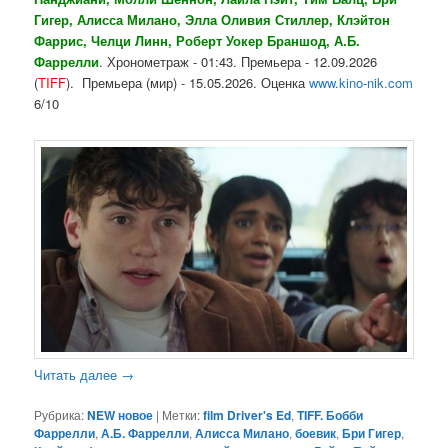
Гигер, Алисса Милано, Элла Оливия Стиллер, Клэйтон
Фаррис, Челци Линн, Роберт Уокер Браншод, А.Б.
Фаррелли
. Хронометраж - 01:43. Премьера - 12.09.2026
(
TIFF
). Премьера (мир) - 15.05.2026. Оценка
www.kino-nik.com
6/10
Читать далее
→
Рубрика:
NEW новое
|
Метки:
film Driver's Ed
,
TIFF. Бобби
Фаррелли
,
А.Б. Фаррелли
,
Алисса Милано
,
боевик
,
Бри Гигер
,