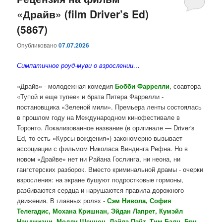
«Драйв» (film Driver’s Ed)
содержимому
содержимому
(5867)
Опубликовано
07.07.2026
Симпатичное роуд-муви о взрослении…
«Драйв» - молодежная комедия
Бобби Фаррелли
, соавтора
«Тупой и еще тупее» и брата Питера Фаррелли -
постановщика «Зеленой мили». Премьера ленты состоялась
в прошлом году на Международном кинофестивале в
Торонто. Локализованное название (в оригинале — Driver's
Ed, то есть «Курсы вождения») закономерно вызывает
ассоциации с фильмом Николаса Виндинга Рефна. Но в
новом «Драйве» нет ни Райана Гослинга, ни неона, ни
гангстерских разборок. Вместо криминальной драмы - очерки
взросления: на экране бушуют подростковые гормоны,
разбиваются сердца и нарушаются правила дорожного
движения. В главных ролях -
Сэм Нивола, София
Телегадис, Мохана Кришнан, Эйдан Лапрет, Кумэйл
Нанджиани, Молли Шеннон, Лайла Пэйт, Тим Балц, Бри