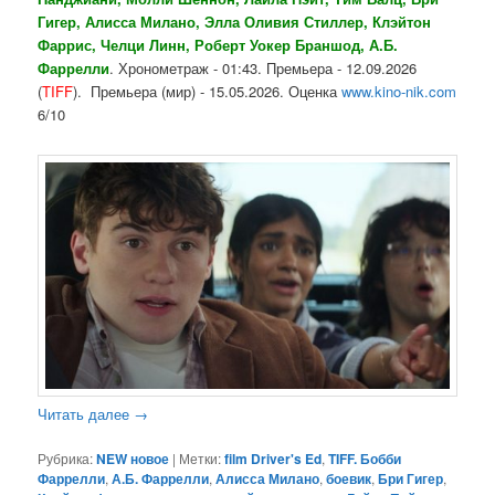
Гигер, Алисса Милано, Элла Оливия Стиллер, Клэйтон
Фаррис, Челци Линн, Роберт Уокер Браншод, А.Б.
Фаррелли
. Хронометраж - 01:43. Премьера - 12.09.2026
(
TIFF
). Премьера (мир) - 15.05.2026. Оценка
www.kino-nik.com
6/10
Читать далее
→
Рубрика:
NEW новое
|
Метки:
film Driver's Ed
,
TIFF. Бобби
Фаррелли
,
А.Б. Фаррелли
,
Алисса Милано
,
боевик
,
Бри Гигер
,