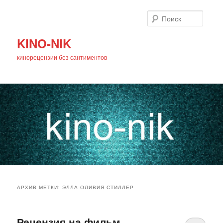
Поиск
KINO-NIK
кинорецензии без сантиментов
Главное
Перейти
Перейти
меню
АРХИВ МЕТКИ:
ЭЛЛА ОЛИВИЯ СТИЛЛЕР
к
к
основному
дополнительному
Рецензия на фильм