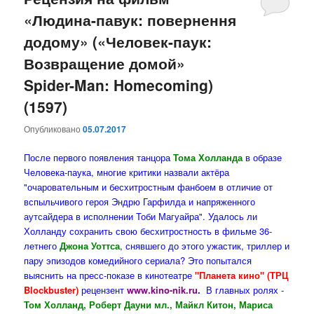
«Людина-павук: повернення
содержимому
содержимому
додому» («Человек-паук:
Возвращение домой»
Spider-Man: Homecoming)
(1597)
Опубликовано
05.07.2017
После первого появления танцора
Тома Холланда
в образе
Человека-паука, многие критики назвали актёра
"очаровательным и бесхитростным фанбоем в отличие от
вспыльчивого героя Эндрю Гарфилда и напряженного
аутсайдера в исполнении Тоби Магуайра". Удалось ли
Холланду сохранить свою бесхитростность в фильме 36-
летнего
Джона Уоттса
, снявшего до этого ужастик, триллер и
пару эпизодов комедийного сериала? Это попытался
выяснить на пресс-показе в кинотеатре
"Планета кино" (ТРЦ
Blockbuster)
рецензент
www.kino-nik.ru
.
В главных ролях -
Том Холланд, Роберт Дауни мл., Майкл Китон, Мариса