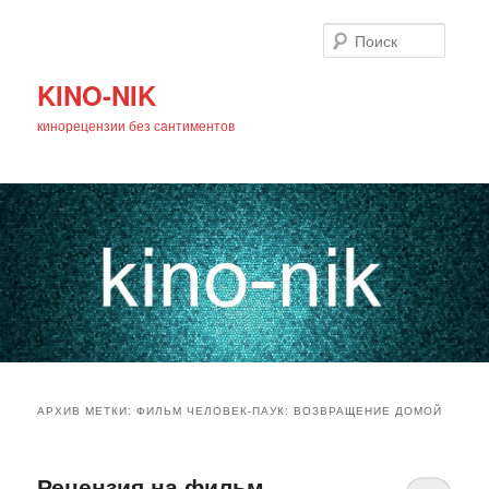
Поиск
KINO-NIK
кинорецензии без сантиментов
Главное
Перейти
Перейти
меню
АРХИВ МЕТКИ:
ФИЛЬМ ЧЕЛОВЕК-ПАУК: ВОЗВРАЩЕНИЕ ДОМОЙ
к
к
основному
дополнительному
Рецензия на фильм