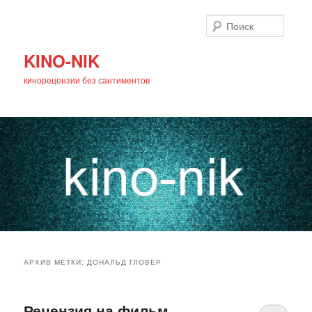
Поиск
KINO-NIK
кинорецензии без сантиментов
Главное
Перейти
Перейти
меню
АРХИВ МЕТКИ:
ДОНАЛЬД ГЛОВЕР
к
к
основному
дополнительному
Рецензия на фильм