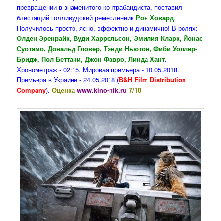
превращении в знаменитого контрабандиста, поставил
блестящий голливудский ремесленник
Рон Ховард
.
Получилось просто, ясно, эффектно и динамично! В ролях:
Олден Эренрайк, Вуди Харрельсон, Эмилия Кларк, Йонас
Суотамо, Дональд Гловер, Тэнди Ньютон, Фиби Уоллер-
Бридж, Пол Беттани, Джон Фавро, Линда Хант
.
Хронометраж - 02:15. Мировая премьера - 10.05.2018.
Премьера в Украине - 24.05.2018 (
B&H Film Distribution
Company
).
Оценка
www.kino-nik.ru
7/10