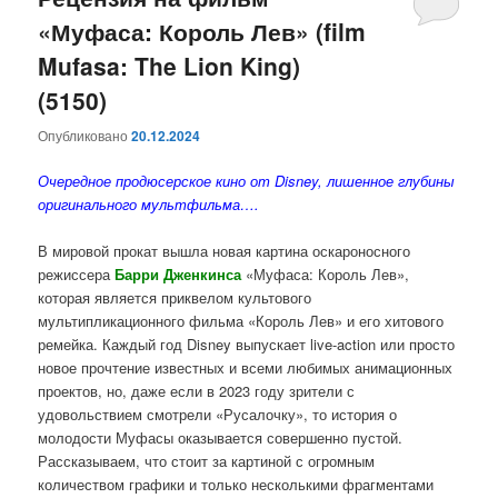
«Муфаса: Король Лев» (film
содержимому
содержимому
Mufasa: The Lion King)
(5150)
Опубликовано
20.12.2024
Очередное продюсерское кино от Disney, лишенное глубины
оригинального мультфильма….
В мировой прокат вышла новая картина оскароносного
режиссера
Барри
Дженкинса
«Муфаса: Король Лев»,
которая является приквелом культового
мультипликационного фильма «Король Лев» и его хитового
ремейка. Каждый год Disney выпускает live-action или просто
новое прочтение известных и всеми любимых анимационных
проектов, но, даже если в 2023 году зрители с
удовольствием смотрели «Русалочку», то история о
молодости Муфасы оказывается совершенно пустой.
Рассказываем, что стоит за картиной с огромным
количеством графики и только несколькими фрагментами