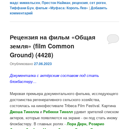
мадс миккельсен
,
Престон Найман
,
рецензия
,
сет роген
,
Тиффани Бун
,
фильм «Муфаса: Король Лев»
|
Добавить
комментарий
Рецензия на фильм «Общая
земля» (film Common
Ground) (4428)
Опубликовано
27.06.2023
Документалка с актёрским составом под стать
блокбастеру…
Мировая премьера документального фильма, исследующего
достоинства регенеративного сельского хозяйства,
состоялась на кинофестивале Tribeca Film Festival. Картина
Джоша Тикелла
и
Ребекки Тикелл
удивит зрителей списком
актеров, которые появляются на экране - он под стать иному
блокбастеру. В главных ролях -
Лора Дерн, Розарио