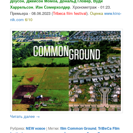
Доусон, Джейсон Момоа, Дональд Гловер, Вуди
Харрельсон
,
Иэн
Сомерхолдер
. Хронометраж - 01:23.
Премьера - 08.06.2023 (
Tribeca film festival
).
Оценка
www.kino-
nik.com
6/10
Читать далее
→
Рубрика:
NEW новое
|
Метки:
film Common Ground
,
TriBeCa Film