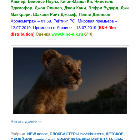
Айкнер, Бейонсе Ноулз, Кигэн-Майкл Ки, Чиветель
Эджиофор, Джон Оливер, Джон Кани, Элфри Вудард, Джи
МакКрэри, Шахади Райт Джозеф, Пенни Джонсон
.
Хронометраж – 01:58. Рейтинг PG. Мировая премьера –
12.07.2019. Премьера в Украине – 18.07.2019 (
B&H film
distribution
)
Оценка
www.kino-nik.ru
6/10
Читать далее
→
Рубрика:
NEW новое
,
БЛОКБАСТЕРЫ blockbusters
,
ДЕТСКОЕ,
СЕМЕЙНОЕ movie for all
,
КИНОПРЕМЬЕРЫ МЕСЯЦА Monthly