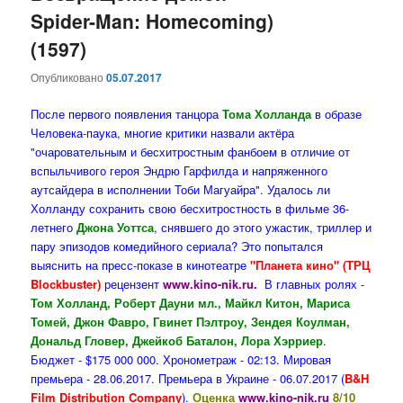
Spider-Man: Homecoming)
(1597)
Опубликовано
05.07.2017
После первого появления танцора
Тома Холланда
в образе
Человека-паука, многие критики назвали актёра
"очаровательным и бесхитростным фанбоем в отличие от
вспыльчивого героя Эндрю Гарфилда и напряженного
аутсайдера в исполнении Тоби Магуайра". Удалось ли
Холланду сохранить свою бесхитростность в фильме 36-
летнего
Джона Уоттса
, снявшего до этого ужастик, триллер и
пару эпизодов комедийного сериала? Это попытался
выяснить на пресс-показе в кинотеатре
"Планета кино" (ТРЦ
Blockbuster)
рецензент
www.kino-nik.ru
.
В главных ролях -
Том Холланд, Роберт Дауни мл., Майкл Китон, Мариса
Томей, Джон Фавро, Гвинет Пэлтроу, Зендея Коулман,
Дональд Гловер, Джейкоб Баталон, Лора Хэрриер
.
Бюджет - $175 000 000. Хронометраж - 02:13. Мировая
премьера - 28.06.2017. Премьера в Украине - 06.07.2017 (
B&H
Film Distribution Company
).
Оценка
www.kino-nik.ru
8/10