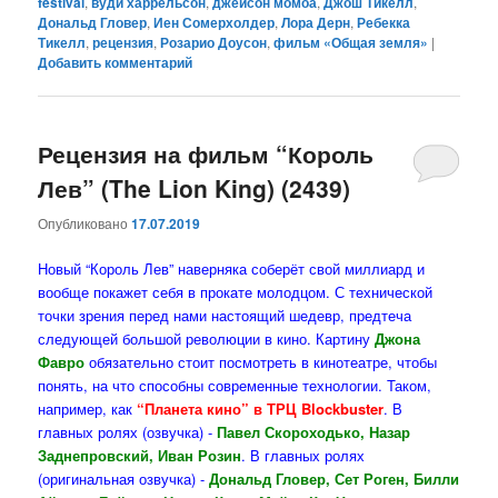
festival
,
вуди харрельсон
,
джейсон момоа
,
Джош Тикелл
,
Дональд Гловер
,
Иен Сомерхолдер
,
Лора Дерн
,
Ребекка
Тикелл
,
рецензия
,
Розарио Доусон
,
фильм «Общая земля»
|
Добавить комментарий
Рецензия на фильм “Король
Лев” (The Lion King) (2439)
Опубликовано
17.07.2019
Новый “Король Лев” наверняка соберёт свой миллиард и
вообще покажет себя в прокате молодцом. С технической
точки зрения перед нами настоящий шедевр, предтеча
следующей большой революции в кино. Картину
Джона
Фавро
обязательно стоит посмотреть в кинотеатре, чтобы
понять, на что способны современные технологии. Таком,
например, как
“Планета кино” в ТРЦ Blockbuster
. В
главных ролях (озвучка) -
Павел Скороходько, Назар
Заднепровский, Иван Розин
. В главных ролях
(оригинальная озвучка) -
Дональд Гловер, Сет Роген, Билли