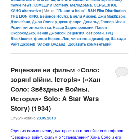
movie news
,
КОМЕДИИ Comedy
,
Мелодрама
,
СЕРЬЕЗНОЕ
КИНО alternative
|
Метки:
"Планета Кино"
,
B&H Film Distribution
,
THE LION KING
,
Бейонсе Ноулз
,
Билли Айкнер
,
Джи МакКрэри
,
Джон Кани
,
Джон Оливер
,
джон фавро
,
Дональд Гловер
,
Иван
Розин
,
кигэн-майкл ки
,
Назар Заднепровский
,
Павел
Скороходько
,
Пенни Джонсон
,
рецензия
,
сет роген
,
ТРЦ
Blockbuster
,
фильм Король Лев
,
чиветель эджиофор
,
Шахади
Райт Джозеф
,
Элфри Вудард
|
Добавить комментарий
Рецензия на фильм «Соло:
зорянi вiйни. Icторiя» («Хан
Соло: Звёздные Войны.
Истории» Solo: A Star Wars
Story) (1934)
Опубликовано
23.05.2018
Один из самых очевидных проектов в линейке спин-оффов
"Звездных войн", фильм о "становлении" Хана Соло и его