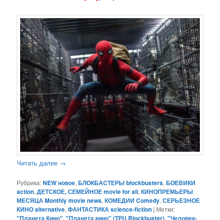
Читать далее
→
Рубрика:
NEW новое
,
БЛОКБАСТЕРЫ blockbusters
,
БОЕВИКИ
action
,
ДЕТСКОЕ, СЕМЕЙНОЕ movie for all
,
КИНОПРЕМЬЕРЫ
МЕСЯЦА Monthly movie news
,
КОМЕДИИ Comedy
,
СЕРЬЕЗНОЕ
КИНО alternative
,
ФАНТАСТИКА science-fiction
|
Метки:
"Планета Кино"
,
"Планета кино" (ТРЦ Blockbuster)
,
"Человек-