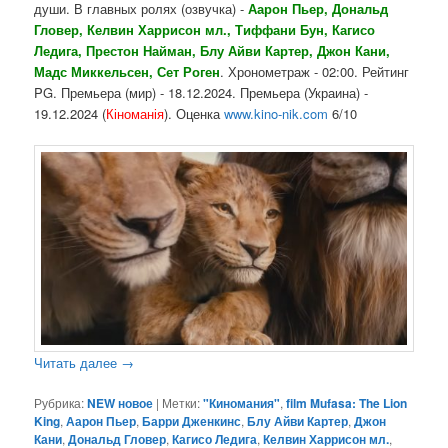
души. В главных ролях (озвучка) -
Аарон Пьер, Дональд
Гловер, Келвин Харрисон мл., Тиффани Бун, Кагисо
Ледига, Престон Найман, Блу Айви Картер, Джон Кани,
Мадс Миккельсен, Сет Роген
. Хронометраж - 02:00. Рейтинг
PG. Премьера (мир) - 18.12.2024. Премьера (Украина) -
19.12.2024 (
Кіноманія
). Оценка
www.kino-nik.com
6/10
Читать далее
→
Рубрика:
NEW новое
|
Метки:
"Киномания"
,
film Mufasa: The Lion
King
,
Аарон Пьер
,
Барри Дженкинс
,
Блу Айви Картер
,
Джон
Кани
,
Дональд Гловер
,
Кагисо Ледига
,
Келвин Харрисон мл.
,