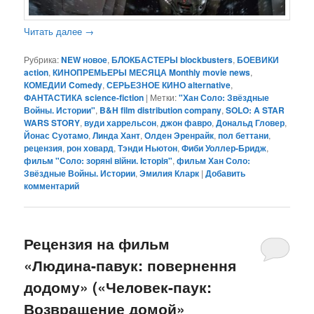
Читать далее
→
Рубрика:
NEW новое
,
БЛОКБАСТЕРЫ blockbusters
,
БОЕВИКИ
action
,
КИНОПРЕМЬЕРЫ МЕСЯЦА Monthly movie news
,
КОМЕДИИ Comedy
,
СЕРЬЕЗНОЕ КИНО alternative
,
ФАНТАСТИКА science-fiction
|
Метки:
"Хан Соло: Звёздные
Войны. Истории"
,
B&H film distribution company
,
SOLO: A STAR
WARS STORY
,
вуди харрельсон
,
джон фавро
,
Дональд Гловер
,
Йонас Суотамо
,
Линда Хант
,
Олден Эренрайк
,
пол беттани
,
рецензия
,
рон ховард
,
Тэнди Ньютон
,
Фиби Уоллер-Бридж
,
фильм "Соло: зорянi вiйни. Icторiя"
,
фильм Хан Соло:
Звёздные Войны. Истории
,
Эмилия Кларк
|
Добавить
комментарий
Рецензия на фильм
«Людина-павук: повернення
додому» («Человек-паук:
Возвращение домой»