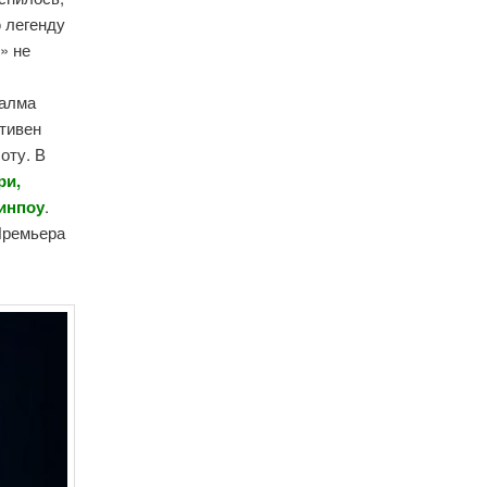
 легенду
» не
Халма
Стивен
оту. В
ри,
Линпоу
.
 Премьера