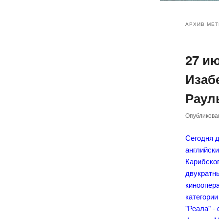
Главное
Перейт
Перейт
меню
АРХИВ МЕТ
к
к
27 и
основн
дополн
Изаб
содер
содер
Раул
Опубликов
Сегодня 
английск
Карибског
двукратн
киноопер
категории
"Реала" 