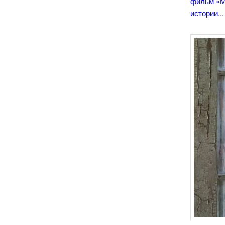
фильм «М
истории...