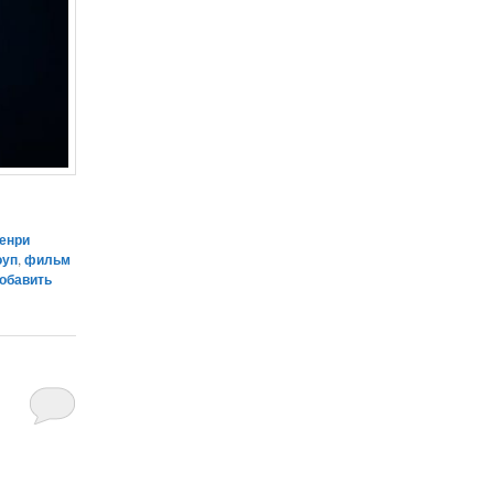
Генри
оуп
,
фильм
обавить