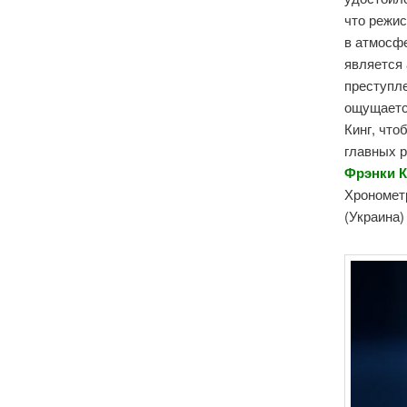
что режи
в атмосфе
является
преступл
ощущается
Кинг, что
главных 
Фрэнки К
Хронометр
(Украина) 