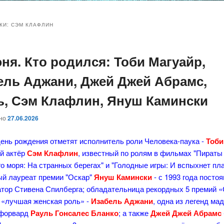
и
и
КИ:
СЭМ КЛАФЛИН
юня. Кто родился: Тоби Магуайр,
ому
ительному
ель Аджани, Джей Джей Абрамс,
жимому
жимому
ь, Сэм Клафлин, Януш Камински
ано
27.06.2026
день рождения отметят исполнитель роли Человека-паука -
Тоби
ий актёр
Сэм Клафлин
, известный по ролям в фильмах "Пираты
о моря: На странных берегах" и "Голодные игры: И вспыхнет пла
ый лауреат премии "Оскар"
Януш Камински
- с 1993 года посто
атор Стивена Спилберга; обладательница рекордных 5 премий «
 «лучшая женская роль» -
Изабель Аджани
, одна из легенд ма
- форвард
Рауль Гонсалес Бланко
; а также
Джей Джей Абрамс