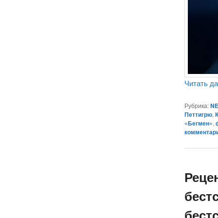
Читать д
Рубрика:
NE
Петтигрю
,
«Бегмен»
,
комментар
Реце
бест
бестс