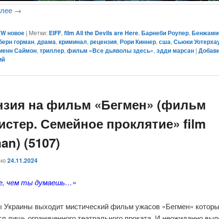
алее
→
W новое
|
Метки:
EIFF
,
film All the Devils are Here
,
Барнеби Роупер
,
Бенжами
берн горман
,
драма
,
криминал
,
рецензия
,
Рори Киннер
,
сша
,
Сьюки Уотерха
иенн Саймон
,
триллер
,
фильм «Все дьяволы здесь»
,
эдди марсан
|
Добав
ий
нзия на фильм «Бегмен» (фильм
истер. Семейное проклятие» film
an) (5107)
ано
24.11.2024
е, чем ты думаешь…»
ы Украины выходит мистический фильм ужасов «Бегмен» котор
я лишь ограниченного театрального проката. И неожиданно выя