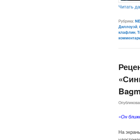
Читать д
Рубрика:
NE
Диллоуэй
,
клафлин
,
Т
комментар
Реце
«Син
Bagm
Опубликов
«Он ближ
На экран
удостоилс