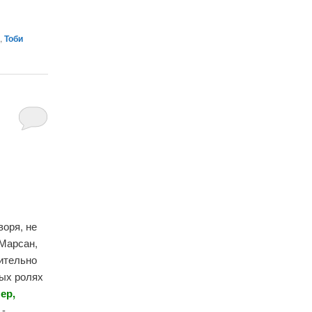
н
,
Тоби
воря, не
 Марсан,
вительно
ных ролях
ер,
 -