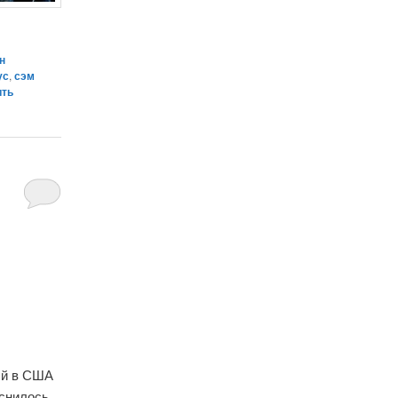
н
ус
,
сэм
ить
ый в США
снилось,