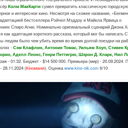
ссёр
Колм МакКарти
сумел превратить классическую городскую
рное и интересное кино. Несмотря на схожее название, «Бегмен
 адаптацией бестселлера Рэйчел Мэддоу и Майкла Ярвица о
ениях Спиро Агню. Номинально оригинальный сценарий Джона 
 как адаптация короткого рассказа, который мог бы написать 
бы людям было чем убить время во время долгой поездки на раб
ролях -
Сэм Клафлин, Антония Томас, Уильям Хоуп, Стивен К
орио, Аделл Леонс, Генри Петтигрю, Шэрон Д. Кларк, Нил 
аж - 01:32. Бюджет - $14 500 000. Премьера (мир) - 20.09.2024.
- 28.11.2024 (
Кіноманія
). Оценка
www.kino-nik.com
6/10