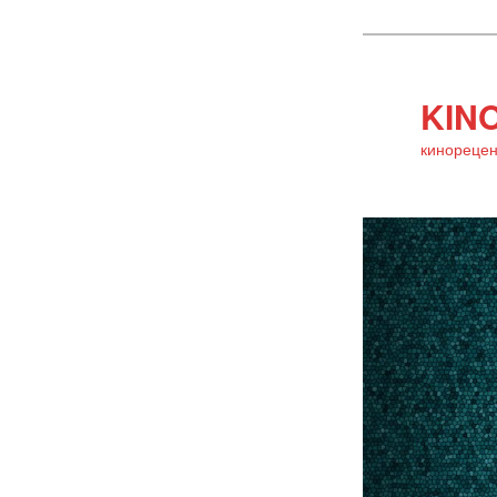
KINO
кинорецен