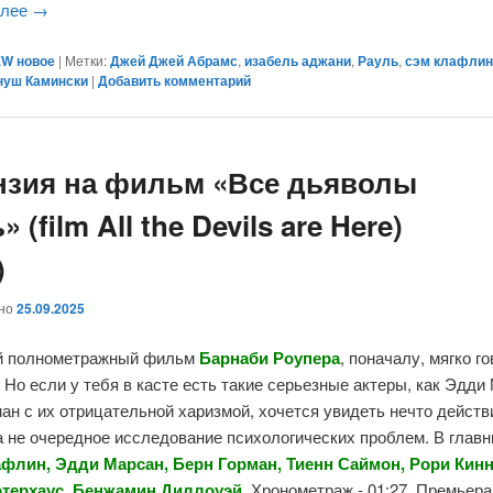
алее
→
W новое
|
Метки:
Джей Джей Абрамс
,
изабель аджани
,
Рауль
,
сэм клафли
нуш Камински
|
Добавить комментарий
нзия на фильм «Все дьяволы
» (film All the Devils are Here)
)
ано
25.09.2025
й полнометражный фильм
Барнаби Роупера
, поначалу, мягко го
 Но если у тебя в касте есть такие серьезные актеры, как Эдди
ан с их отрицательной харизмой, хочется увидеть нечто дейст
а не очередное исследование психологических проблем. В глав
флин, Эдди Марсан, Берн Горман, Тиенн Саймон, Рори Кинн
терхаус, Бенжамин Диллоуэй
. Хронометраж - 01:27. Премьера