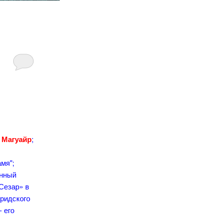
 Магуайр
;
мя";
янный
Сезар» в
дридского
- его