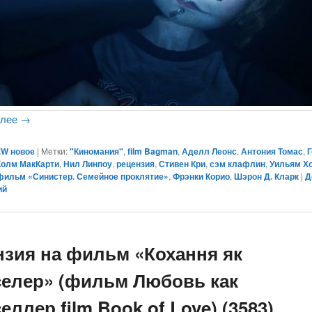
алее
→
W новое
|
Метки:
"Киномания"
,
film Bagman
,
Аделл Леонс
,
Антония Томас
,
Колм МакКарти
,
Нил Линпоу
,
рецензия
,
Стивен Кри
,
сэм клафлин
,
Уильям Х
фильм «Синистер. Семейное проклятие»
,
Фрэнки Корио
,
Шэрон Д. Кларк
|
Д
ий
нзия на фильм «Кохання як
селер» (фильм Любовь как
еллер film Book of Love) (3583)