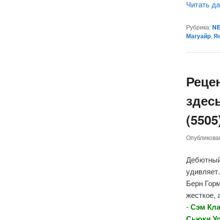
Читать д
Рубрика:
NE
Магуайр
,
Я
Реце
здесь
(5505
Опубликов
Дебютны
удивляет.
Берн Горм
жесткое, 
-
Сэм Кла
Сьюки Уо