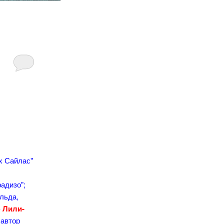
ах Сайлас"
адизо";
ельда,
-
Лили-
 автор