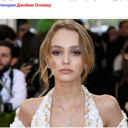
улинарии
Джейми Оливер