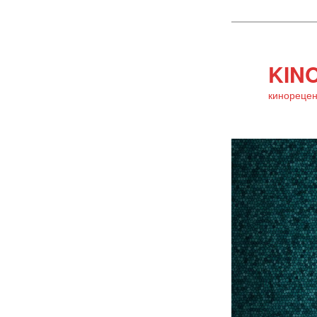
KINO
кинорецен