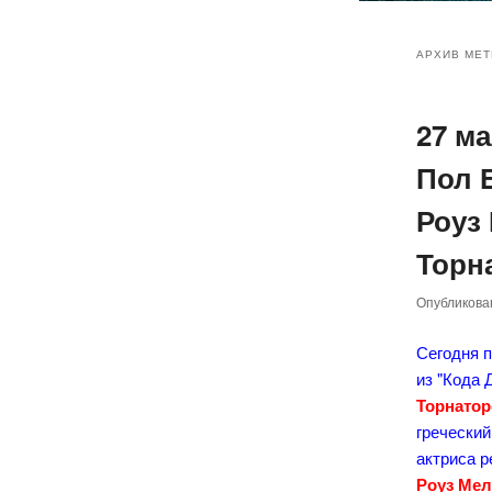
Главное
Перейт
Перейт
меню
АРХИВ МЕТ
к
к
27 м
основн
дополн
Пол 
содер
содер
Роуз
Торн
Опубликов
Сегодня 
из "Кода 
Торнатор
греческий
актриса 
Роуз Ме