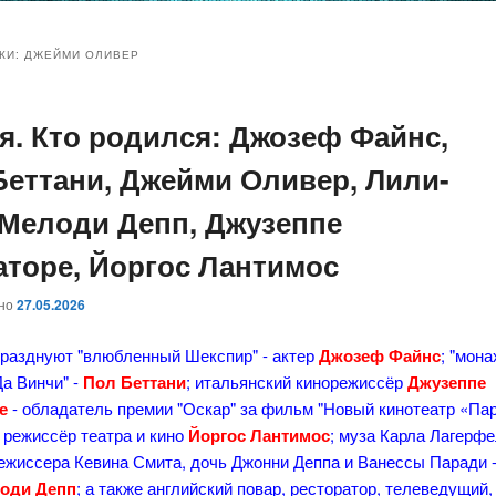
и
и
КИ:
ДЖЕЙМИ ОЛИВЕР
ая. Кто родился: Джозеф Файнс,
ому
ительному
Беттани, Джейми Оливер, Лили-
жимому
жимому
 Мелоди Депп, Джузеппе
аторе, Йоргос Лантимос
ано
27.05.2026
празднуют "влюбленный Шекспир" - актер
Джозеф Файнс
; "мон
Да Винчи" -
Пол Беттани
; итальянский кинорежиссёр
Джузеппе
е
- обладатель премии "Оскар" за фильм "Новый кинотеатр «Пар
 режиссёр театра и кино
Йоргос Лантимос
; муза Карла Лагерф
режиссера Кевина Смита, дочь Джонни Деппа и Ванессы Паради 
лоди Депп
; а также английский повар, ресторатор, телеведущий,